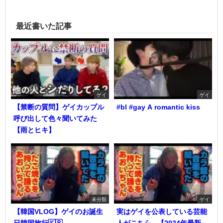
最近書いた記事
ゲイ
ゲイ
【禁断の質問】ゲイカップル
#bl #gay A romantic kiss
呼び出して色々聞いてみた
【雨とヒキ】
未分類
ゲイ
【韓国VLOG】ゲイのお誕生
実はゲイを公表している芸能