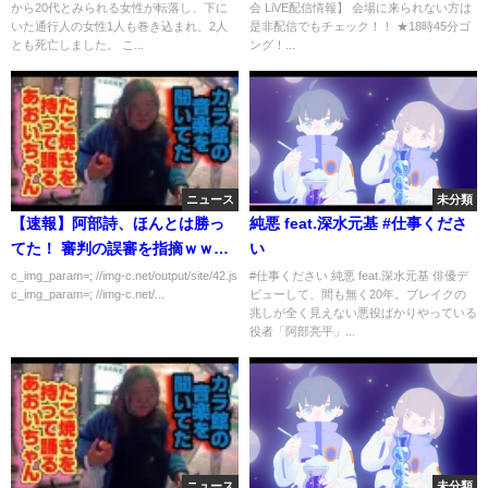
から20代とみられる女性が転落し、下に
会 LiVE配信情報】 会場に来られない方は
いた通行人の女性1人も巻き込まれ、2人
是非配信でもチェック！！ ★18時45分ゴ
とも死亡しました。 こ...
ング！...
ニュース
未分類
【速報】阿部詩、ほんとは勝っ
純悪 feat.深水元基 #仕事くださ
てた！ 審判の誤審を指摘ｗｗｗ
い
ｗｗｗ
c_img_param=; //img-c.net/output/site/42.js
#仕事ください 純悪 feat.深水元基 俳優デ
c_img_param=; //img-c.net/...
ビューして、間も無く20年。ブレイクの
兆しが全く見えない悪役ばかりやっている
役者「阿部亮平」...
ニュース
未分類