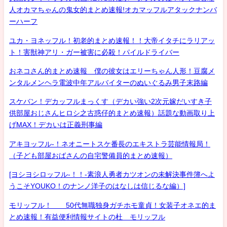
人オカマちゃんの鬼女的まとめ速報!オカマッフルアタックナンバ
ーハーフ
ユカ・ヨネッフル！初老的まとめ速報！！大帝イタチにラリアッ
ト！害獣神アリ・ガー被害に必殺！パイルドライバー
おネコさん的まとめ速報 僕の彼女はエリーちゃん人形！豆腐メ
ンタルメンヘラ電波中年アルバイターのぬいぐるみ男子末路編
スケバン！デカッフルまっくす（デカい強い2次元嫁だいすき子
供部屋おじさんヒロシ之古惑仔的まとめ速報）話題な動画取り上
げMAX！デカいは正義刑事編
アキヨッフル-！ネオニートスケ番長のエキストラ芸能情報局！
（子ども部屋おばさんの自宅警備員的まとめ速報）
[ヨシヨシロッフル-！！-素浪人勇者カツオンの未解決事件簿へよ
うこそYOUKO！のナンノ洋子のはなしは信じるな編）]
モリッフル！ 50代無職独身ガチホモ童貞！女装子オネエ的ま
とめ速報！有益便利情報サイトの杜 モリッフル