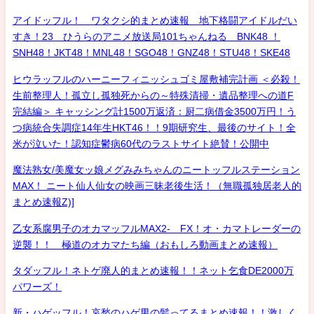
アイドッフル！ ワタクシ的まとめ速報 地下格闘アイドルだい
すき！23 ひうらのアニメ放送局101ちゃんねる BNK48 ！
SNH48！JKT48！MNL48！SGO48！GNZ48！STU48！SKE48
ヒウラッフルのハーニーフィニッシュゴミ屋敷補完計画 ＜必殺！
生前整理人！孤立し孤独死からの～特殊清掃・遺品整理への道F
完結編＞ キャッシング計1500万返済：厨二病借金3500万円！う
つ病統合失調症14年生HKT46！！9期研究生、最後のサイト！全
米が泣いた！認知症鬱病60代のラストサイト絶賛！公開中
魔法熟女/美魔女ッ娘メグみみちゃんのニートッフルステーション
MAX！ ニート仙人仙女の映画三昧老後生活！（無職孤独居老人的
まとめ速報Z)]
乙女系腐男子のオカマッフルMAX2- FX！オ・カマトレーダーの
逆襲！！ 極道のオカマたち編（おもしろ動画まとめ速報）
タダッフル！ネトゲ廃人的まとめ速報！！ネット乞食DE2000万
パワーズ！
新・ハゲッフル！哀愁のハゲ男の髪ってるまとめ速報！！激しく