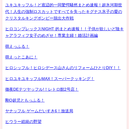
ユキユキッフル！ど底辺的一同驚愕騒然まとめ速報！超氷河期世
代！人生の強制ロスカットですべてを失ったキグナス氷子の愛の
クリスタルキングボンビー脱出大作戦
ヒロコンプレックスNIGHT 的まとめ速報！！子供が欲しいど陰キ
ャアラフィフ女子のめざせ！専業主婦！婚活計画編
萌えっふる！
萌えっとこあに！
ヒロシッフル！ヒロシデース山さんのリフォームひとりDIY！！
ヒロユキユキッフルMAX！スーパークッキング！
徹夜DEテツヤッフル!！レトロ館2号店！
剛Q超児ともっふる！
ヤナッフル ゲームだいすき6！放送局
ヒウラー総統の野望