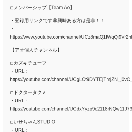
◽︎メンバーシップ【Team Ao】
・登録用リンクです😁興味ある方は是非！！
・
https://www.youtube.com/channel/UCz8maQ1IWqQi9Vr2n
【アオ個人チャンネル】
◽︎カズキチューブ
・URL：
https://youtube.com/channel/UCgLOt9DYTEjTmjZN_j0vO
◽︎ドクタータクミ
・URL：
https://youtube.com/channel/UCdxYyzp9c2118rNQw11J7
◽︎いせちゃんSTUDiO
・URL：