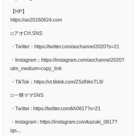
【HP】
https://ao20160624.com
◽︎アオCH.SNS
・Twitter：https://twitter.com/aochannel2020?s=21
・Instagram：https://instagram.com/aochannel2020?
utm_medium=copy_link
・TikTok：https://vt.tiktok.com/ZSdNknTL8/
◽︎一輝ママSNS
・Twitter : https://twitter.com/kh0817?s=21
・Instagram : https://instagram.com/kazuki_0817?
igs...