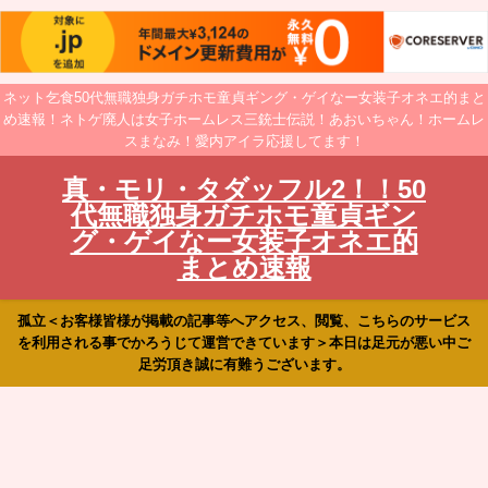
ネット乞食50代無職独身ガチホモ童貞ギング・ゲイなー女装子オネエ的まと
め速報！ネトゲ廃人は女子ホームレス三銃士伝説！あおいちゃん！ホームレ
スまなみ！愛内アイラ応援してます！
真・モリ・タダッフル2！！50
代無職独身ガチホモ童貞ギン
グ・ゲイなー女装子オネエ的
まとめ速報
孤立＜お客様皆様が掲載の記事等へアクセス、閲覧、こちらのサービス
を利用される事でかろうじて運営できています＞本日は足元が悪い中ご
足労頂き誠に有難うございます。