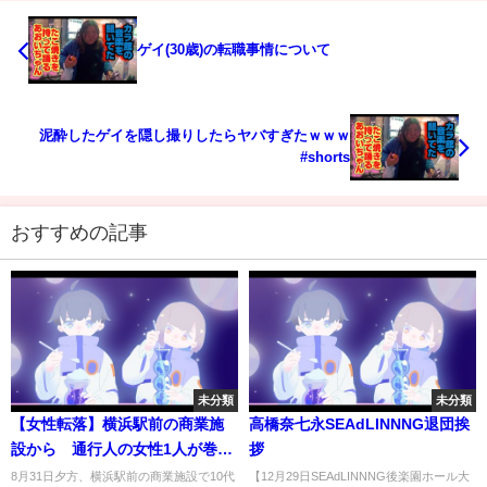
ゲイ(30歳)の転職事情について
泥酔したゲイを隠し撮りしたらヤバすぎたｗｗｗ
#shorts
おすすめの記事
未分類
未分類
【女性転落】横浜駅前の商業施
高橋奈七永SEAdLINNNG退団挨
設から 通行人の女性1人が巻き
拶
込まれ2人とも死亡
8月31日夕方、横浜駅前の商業施設で10代
【12月29日SEAdLINNNG後楽園ホール大