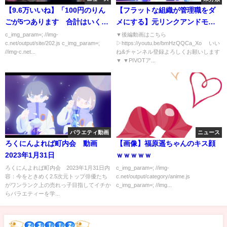
【9.6万いいね】「100円のりん
【フラットな組織が管理職をダ
ごが5つあります 合計はいくら
メにする】元リンクアンドモチ
になるでしょう」
ベーション・麻野耕司が提唱
c_img_param=; //img-
▼後編動画はこちら
c.net/output/site/202.js c_img_param=;
▷https://youtu.be/bmHzQQCa_Xo いい
『組織マネジメント7つの幻想』
//img-c.net...
ね&チャンネル登録よろしくお願いします
／組織にヒエラルキーと独裁が
▼ ▼PIVOTア...
必要不可欠な理由
【MANAGEMENT SKILL SET】
バラエティ動画
ニュース
ろくにんよれば町内会 動画
【画像】福原遥ちゃんのキス顔
2023年1月31日
ｗｗｗｗｗ
ろくにんよれば町内会 2023年1月31日内
c_img_param=; //img-
容：今をときめく2.5次元トップ俳優たち
c.net/output/category/anime.js
がワンランク上の売れっ子目指してイチか
c_img_param=; //img...
らバラエティーを学...