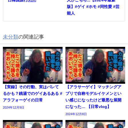
日韓国旅行🇰🇷
人がこちら...【2024年最新
版】#ゲイ #ホモ #同性愛 #芸
能人
未分類
の関連記事
【実録】その行動、実はバレて
【アラサーゲイ】マッチングア
るかも？銭湯でのゲイあるある #
プリで自称モデルイケメンとい
アラフォーゲイの日常
い感じになったけど最悪な展開
になった… 【日常vlog】
2024年12月9日
2024年12月8日