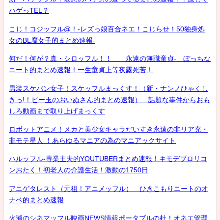
ハゲっTEL？
こじ！コジッフル@！-レズっ娘百合ネエ！こじらせ！50独身処
女のBL腐女子的まとめ速報-
何だ！何が？真・シロッフル！！ 永遠の無職童貞- ぼっちな
ニート的まとめ速報！一生童貞上等夜露死苦！
男装スケバン女子！スケッフルまっくす！（新・ナンノひゃくし
きっ!！ビー玉のおいぬさん的まとめ速報） 話題な事件からおも
しろ動画まで取り上げまっくす
ロボットアニメ！メカと美少女キャラだいすき永遠の非リア充・
非モテ星人 ！あらゆるマニアの為のマニアックサイト
ハルッフル-専業主夫的YOUTUBERまとめ速報！キモデブロリコ
ンおたく！初老人の介護生活！激動の1750日
アニゲタレスト（元祖！アニメッフル） ひきこもりニートのオ
ナベ的まとめ速報
火浦のシネマッフル映画NEWS情報ポータブルの杜！オネエ管理