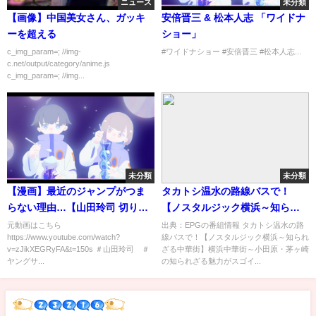
ニュース
未分類
【画像】中国美女さん、ガッキ
安倍晋三 & 松本人志 「ワイドナ
ーを超える
ショー」
c_img_param=; //img-
#ワイドナショー #安倍晋三 #松本人志...
c.net/output/category/anime.js
c_img_param=; //img...
未分類
未分類
【漫画】最近のジャンプがつま
タカトシ温水の路線バスで！
らない理由…【山田玲司 切り抜
【ノスタルジック横浜～知られ
き】
ざる中華街】[字]…の番組内容解
元動画はこちら
出典：EPGの番組情報 タカトシ温水の路
https://www.youtube.com/watch?
線バスで！【ノスタルジック横浜～知られ
析まとめ
v=zJikXEGRyFA&t=150s ＃山田玲司 ＃
ざる中華街】横浜中華街～小田原・茅ヶ崎
ヤングサ...
の知られざる魅力がスゴイ...