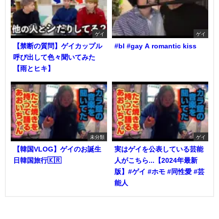
ゲイ
ゲイ
【禁断の質問】ゲイカップル
#bl #gay A romantic kiss
呼び出して色々聞いてみた
【雨とヒキ】
未分類
ゲイ
【韓国VLOG】ゲイのお誕生
実はゲイを公表している芸能
日韓国旅行🇰🇷
人がこちら...【2024年最新
版】#ゲイ #ホモ #同性愛 #芸
能人