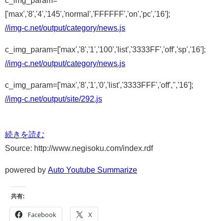
c_img_param=
['max','8','4','145','normal','FFFFFF','on','pc','16'];
//img-c.net/output/category/news.js
c_img_param=['max','8','1','100','list','3333FF','off','sp','16'];
//img-c.net/output/category/news.js
c_img_param=['max','8','1','0','list','3333FFF','off','','16'];
//img-c.net/output/site/292.js
続きを読む
Source: http://www.negisoku.com/index.rdf
powered by
Auto Youtube Summarize
共有:
Facebook
X