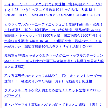
アイドッフル！ ワタクシ的まとめ速報 地下格闘アイドルだい
すき！23 ひうらのアニメ放送局101ちゃんねる BNK48 ！
SNH48！JKT48！MNL48！SGO48！GNZ48！STU48！SKE48
ヒウラッフルのハーニーフィニッシュゴミ屋敷補完計画 ＜必殺！
生前整理人！孤立し孤独死からの～特殊清掃・遺品整理への道F
完結編＞ キャッシング計1500万返済：厨二病借金3500万円！う
つ病統合失調症14年生HKT46！！9期研究生、最後のサイト！全
米が泣いた！認知症鬱病60代のラストサイト絶賛！公開中
魔法熟女/美魔女ッ娘メグみみちゃんのニートッフルステーション
MAX！ ニート仙人仙女の映画三昧老後生活！（無職孤独居老人的
まとめ速報Z)]
乙女系腐男子のオカマッフルMAX2- FX！オ・カマトレーダーの
逆襲！！ 極道のオカマたち編（おもしろ動画まとめ速報）
タダッフル！ネトゲ廃人的まとめ速報！！ネット乞食DE2000万
パワーズ！
新・ハゲッフル！哀愁のハゲ男の髪ってるまとめ速報！！激しく