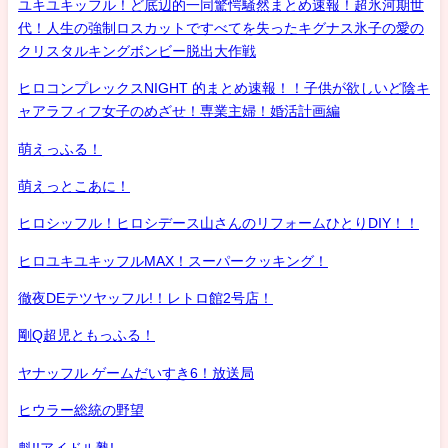
ユキユキッフル！ど底辺的一同驚愕騒然まとめ速報！超氷河期世
代！人生の強制ロスカットですべてを失ったキグナス氷子の愛の
クリスタルキングボンビー脱出大作戦
ヒロコンプレックスNIGHT 的まとめ速報！！子供が欲しいど陰キ
ャアラフィフ女子のめざせ！専業主婦！婚活計画編
萌えっふる！
萌えっとこあに！
ヒロシッフル！ヒロシデース山さんのリフォームひとりDIY！！
ヒロユキユキッフルMAX！スーパークッキング！
徹夜DEテツヤッフル!！レトロ館2号店！
剛Q超児ともっふる！
ヤナッフル ゲームだいすき6！放送局
ヒウラー総統の野望
魁!!アイドル塾!