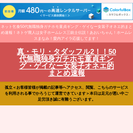
ネット乞食50代無職独身ガチホモ童貞ギング・ゲイなー女装子オネエ的まと
め速報！ネトゲ廃人は女子ホームレス三銃士伝説！あおいちゃん！ホームレ
スまなみ！愛内アイラ応援してます！
真・モリ・タダッフル2！！50
代無職独身ガチホモ童貞ギン
グ・ゲイなー女装子オネエ的
まとめ速報
孤立＜お客様皆様が掲載の記事等へアクセス、閲覧、こちらのサービス
を利用される事でかろうじて運営できています＞本日は足元が悪い中ご
足労頂き誠に有難うございます。