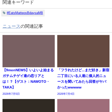
関連キーワード
#EatsMatteosBdaysaMB
ニュース
の関連記事
【9monNEWS】いよいよ始まる
「フラれたけど...まだ好き」新宿
ガチムチゲイ達の恋リアと
二丁目にいる人達に個人的ニュ
は！？【ゲスト：NAWOTO・
ースを聞いてみたら回答がヤバ
TAKA】
かったwwwww
2026年7月5日
2026年7月4日