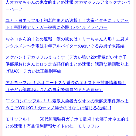
人オカマちゃんの鬼女的まとめ速報!オカマッフルアタックナンバ
ーハーフ
ユカ・ヨネッフル！初老的まとめ速報！！大帝イタチにラリアッ
ト！害獣神アリ・ガー被害に必殺！パイルドライバー
おネコさん的まとめ速報 僕の彼女はエリーちゃん人形！豆腐メ
ンタルメンヘラ電波中年アルバイターのぬいぐるみ男子末路編
スケバン！デカッフルまっくす（デカい強い2次元嫁だいすき子
供部屋おじさんヒロシ之古惑仔的まとめ速報）話題な動画取り上
げMAX！デカいは正義刑事編
アキヨッフル-！ネオニートスケ番長のエキストラ芸能情報局！
（子ども部屋おばさんの自宅警備員的まとめ速報）
[ヨシヨシロッフル-！！-素浪人勇者カツオンの未解決事件簿へよ
うこそYOUKO！のナンノ洋子のはなしは信じるな編）]
モリッフル！ 50代無職独身ガチホモ童貞！女装子オネエ的ま
とめ速報！有益便利情報サイトの杜 モリッフル