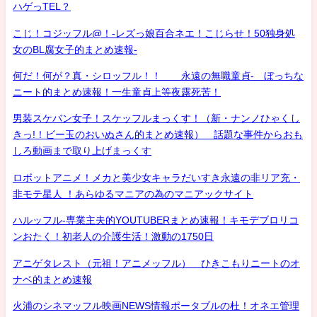
ハゲっTEL？
こじ！コジッフル@！-レズっ娘百合ネエ！こじらせ！50独身処
女のBL腐女子的まとめ速報-
何だ！何が？真・シロッフル！！ 永遠の無職童貞- ぼっちな
ニート的まとめ速報！一生童貞上等夜露死苦！
男装スケバン女子！スケッフルまっくす！（新・ナンノひゃくし
きっ!！ビー玉のおいぬさん的まとめ速報） 話題な事件からおも
しろ動画まで取り上げまっくす
ロボットアニメ！メカと美少女キャラだいすき永遠の非リア充・
非モテ星人 ！あらゆるマニアの為のマニアックサイト
ハルッフル-専業主夫的YOUTUBERまとめ速報！キモデブロリコ
ンおたく！初老人の介護生活！激動の1750日
アニゲタレスト（元祖！アニメッフル） ひきこもりニートのオ
ナベ的まとめ速報
火浦のシネマッフル映画NEWS情報ポータブルの杜！オネエ管理