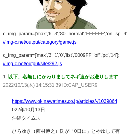
c_img_param=['max','6','3','80','normal','FFFFFF','on','sp','9'];
//img-c.net/output/category/game.js
c_img_param=['max','3','1','0','list','0009FF','off','pc','14'];
//img-c.net/output/site/292.js
1:
以下、名無しにかわりましてネギ速がお送りします
2022/10/13(木) 14:15:31.39 ID:CAP_USER9
https://www.okinawatimes.co.jp/articles/-/1039864
022年10月13日
沖縄タイムス
ひろゆき（西村博之）氏が「0日に」とやゆして有