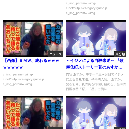
japanese tokyo osaka night
...
c_img_param=; //img-
c.net/output/category/game.js
spot
c_img_param=; //img-...
ニュース
未分類
【画像】ＢＭＷ、終わるｗｗｗ
～イジメによる自殺未遂～ 『歌
ｗｗｗｗｗ
舞伎町ストーリー花のあすか組
１』
c_img_param=; //img-
内容 あすか、中学一年三ヶ月目でイジメ
c.net/output/category/game.js
による自殺未遂。半年間入院。 あすか、
c_img_param=; //img-...
髪を切り、夜の街を徘徊し始める。当時の
西区表番「原」「星」に興味...