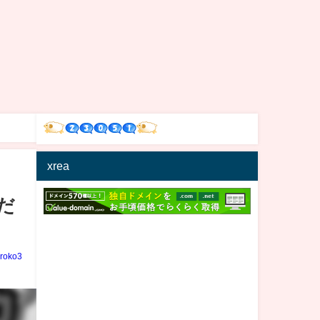
xrea
だ
iroko3