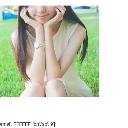
rmal','FFFFFF','on','sp','9'];