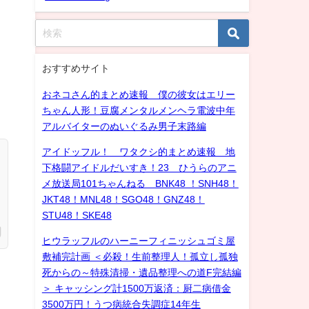
おすすめサイト
おネコさん的まとめ速報 僕の彼女はエリー
ちゃん人形！豆腐メンタルメンヘラ電波中年
アルバイターのぬいぐるみ男子末路編
アイドッフル！ ワタクシ的まとめ速報 地
下格闘アイドルだいすき！23 ひうらのアニ
メ放送局101ちゃんねる BNK48 ！SNH48！
JKT48！MNL48！SGO48！GNZ48！
STU48！SKE48
ヒウラッフルのハーニーフィニッシュゴミ屋
敷補完計画 ＜必殺！生前整理人！孤立し孤独
死からの～特殊清掃・遺品整理への道F完結編
＞ キャッシング計1500万返済：厨二病借金
3500万円！うつ病統合失調症14年生