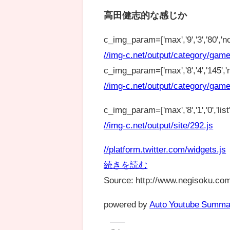
高田健志的な感じか
c_img_param=['max','9','3','80','no
//img-c.net/output/category/game
c_img_param=['max','8','4','145','n
//img-c.net/output/category/game
c_img_param=['max','8','1','0','list',
//img-c.net/output/site/292.js
//platform.twitter.com/widgets.js
続きを読む
Source: http://www.negisoku.com
powered by
Auto Youtube Summa