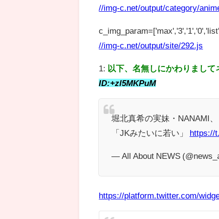
//img-c.net/output/category/anim
c_img_param=['max','3','1','0','list',
//img-c.net/output/site/292.js
1:
以下、名無しにかわりまして
ID:+zl5MKPuM
堀北真希の実妹・NANAM
「JKみたいに若い」
https:/
— All About NEWS (@news_a
https://platform.twitter.com/widge