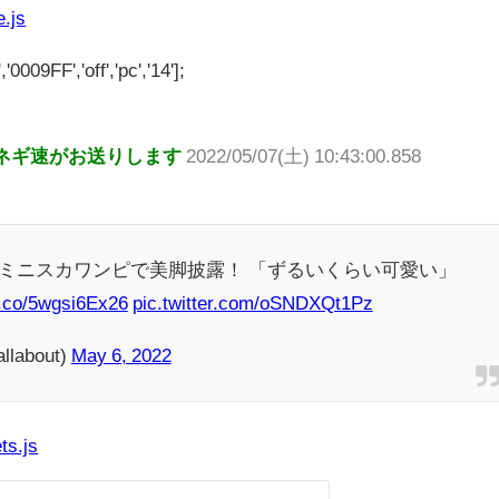
e.js
'0009FF','off','pc','14'];
ネギ速がお送りします
2022/05/07(土) 10:43:00.858
I、ミニスカワンピで美脚披露！ 「ずるいくらい可愛い」
/t.co/5wgsi6Ex26
pic.twitter.com/oSNDXQt1Pz
llabout)
May 6, 2022
ts.js