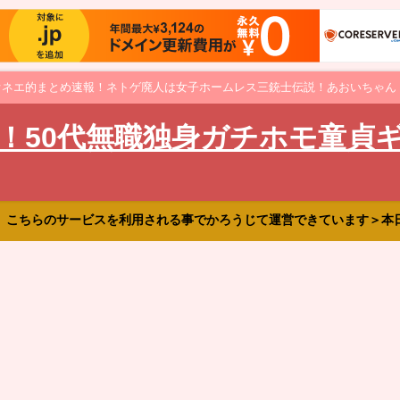
オネエ的まとめ速報！ネトゲ廃人は女子ホームレス三銃士伝説！あおいちゃん
！50代無職独身ガチホモ童貞
、こちらのサービスを利用される事でかろうじて運営できています＞本