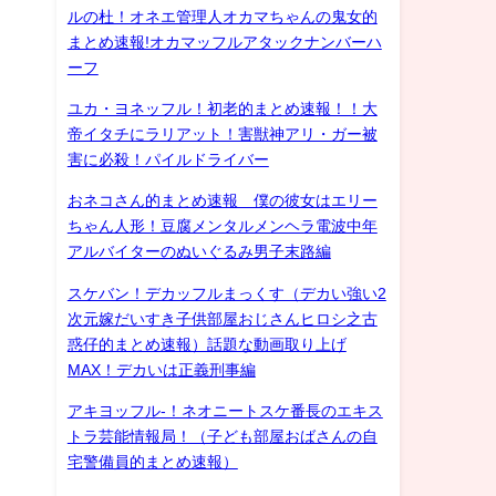
ルの杜！オネエ管理人オカマちゃんの鬼女的
まとめ速報!オカマッフルアタックナンバーハ
ーフ
ユカ・ヨネッフル！初老的まとめ速報！！大
帝イタチにラリアット！害獣神アリ・ガー被
害に必殺！パイルドライバー
おネコさん的まとめ速報 僕の彼女はエリー
ちゃん人形！豆腐メンタルメンヘラ電波中年
アルバイターのぬいぐるみ男子末路編
スケバン！デカッフルまっくす（デカい強い2
次元嫁だいすき子供部屋おじさんヒロシ之古
惑仔的まとめ速報）話題な動画取り上げ
MAX！デカいは正義刑事編
アキヨッフル-！ネオニートスケ番長のエキス
トラ芸能情報局！（子ども部屋おばさんの自
宅警備員的まとめ速報）