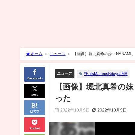
ホーム
ニュース
【画像】堀北真希の妹・NANAM
ニュース
#EatsMatteosBdaysaMB
Facebook
【画像】堀北真希の妹
post
った
2022年10月9日
2022年10月9日
はてブ
Pocket