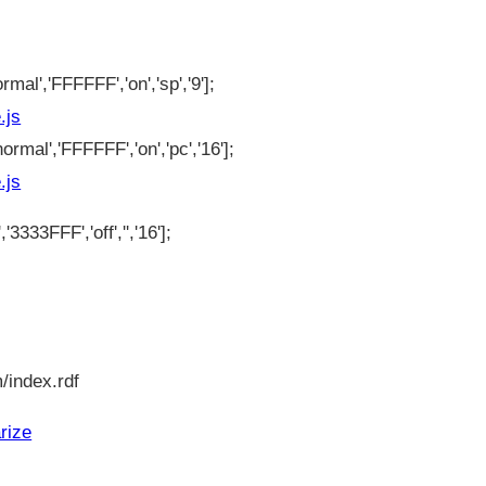
rmal','FFFFFF','on','sp','9'];
.js
ormal','FFFFFF','on','pc','16'];
.js
'3333FFF','off','','16'];
/index.rdf
rize