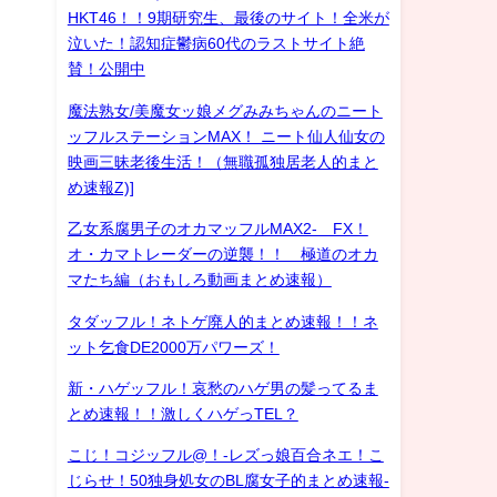
HKT46！！9期研究生、最後のサイト！全米が
泣いた！認知症鬱病60代のラストサイト絶
賛！公開中
魔法熟女/美魔女ッ娘メグみみちゃんのニート
ッフルステーションMAX！ ニート仙人仙女の
映画三昧老後生活！（無職孤独居老人的まと
め速報Z)]
乙女系腐男子のオカマッフルMAX2- FX！
オ・カマトレーダーの逆襲！！ 極道のオカ
マたち編（おもしろ動画まとめ速報）
タダッフル！ネトゲ廃人的まとめ速報！！ネ
ット乞食DE2000万パワーズ！
新・ハゲッフル！哀愁のハゲ男の髪ってるま
とめ速報！！激しくハゲっTEL？
こじ！コジッフル@！-レズっ娘百合ネエ！こ
じらせ！50独身処女のBL腐女子的まとめ速報-