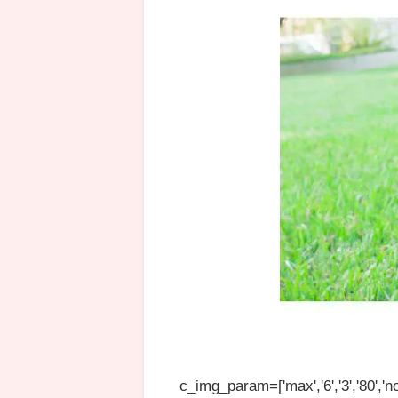
c_img_param=['max','6','3','80','no