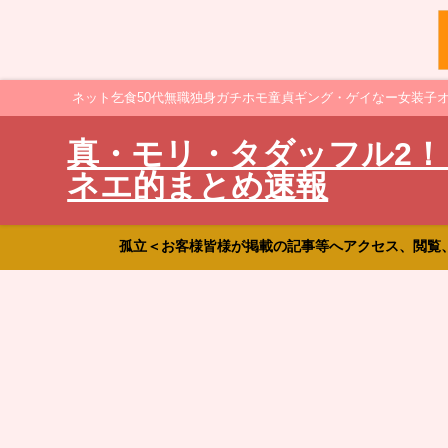
ネット乞食50代無職独身ガチホモ童貞ギング・ゲイなー女装子
真・モリ・タダッフル2！
ネエ的まとめ速報
孤立＜お客様皆様が掲載の記事等へアクセス、閲覧