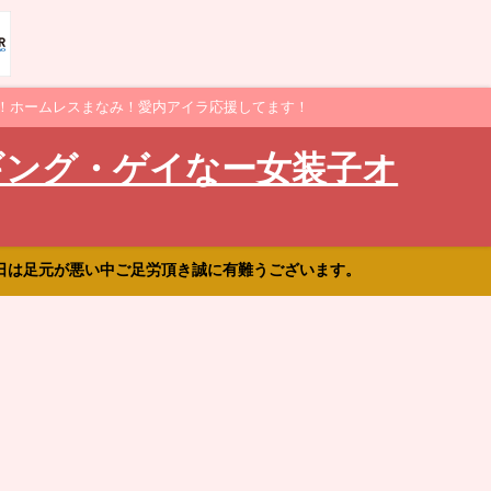
！ホームレスまなみ！愛内アイラ応援してます！
ギング・ゲイなー女装子オ
日は足元が悪い中ご足労頂き誠に有難うございます。