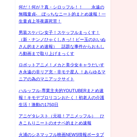
何だ！何が？真・シロッフル！！ 永遠の
無職童貞- ぼっちなニート的まとめ速報！一
生童貞上等夜露死苦！
男装スケバン女子！スケッフルまっくす！
（新・ナンノひゃくしきっ!！ビー玉のおいぬ
さん的まとめ速報） 話題な事件からおもし
ろ動画まで取り上げまっくす
ロボットアニメ！メカと美少女キャラだいす
き永遠の非リア充・非モテ星人 ！あらゆるマ
ニアの為のマニアックサイト
ハルッフル-専業主夫的YOUTUBERまとめ速
報！キモデブロリコンおたく！初老人の介護
生活！激動の1750日
アニゲタレスト（元祖！アニメッフル） ひ
きこもりニートのオナベ的まとめ速報
火浦のシネマッフル映画NEWS情報ポータブ