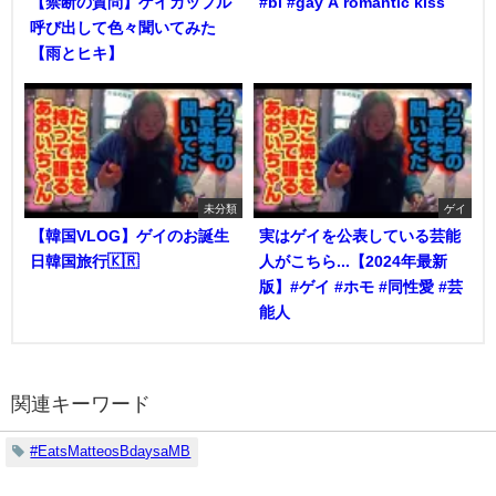
【禁断の質問】ゲイカップル
#bl #gay A romantic kiss
呼び出して色々聞いてみた
【雨とヒキ】
未分類
ゲイ
【韓国VLOG】ゲイのお誕生
実はゲイを公表している芸能
日韓国旅行🇰🇷
人がこちら...【2024年最新
版】#ゲイ #ホモ #同性愛 #芸
能人
関連キーワード
#EatsMatteosBdaysaMB