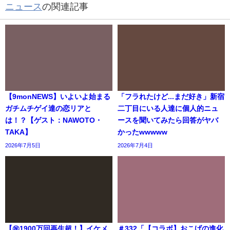
ニュース
の関連記事
【9monNEWS】いよいよ始まる
「フラれたけど...まだ好き」新宿
ガチムチゲイ達の恋リアと
二丁目にいる人達に個人的ニュ
は！？【ゲスト：NAWOTO・
ースを聞いてみたら回答がヤバ
TAKA】
かったwwwww
2026年7月5日
2026年7月4日
【㊗️1900万回再生超！】イケメ
＃332「【コラボ】おこげの進化