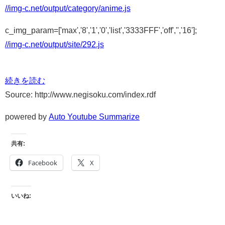
//img-c.net/output/category/anime.js
c_img_param=['max','8','1','0','list','3333FFF','off','','16'];
//img-c.net/output/site/292.js
続きを読む
Source: http://www.negisoku.com/index.rdf
powered by
Auto Youtube Summarize
共有:
Facebook
X
いいね: