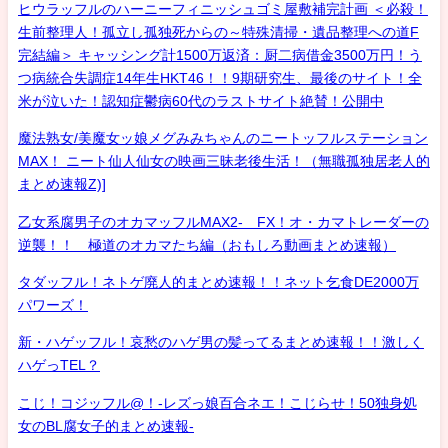
ヒウラッフルのハーニーフィニッシュゴミ屋敷補完計画 ＜必殺！
生前整理人！孤立し孤独死からの～特殊清掃・遺品整理への道F
完結編＞ キャッシング計1500万返済：厨二病借金3500万円！う
つ病統合失調症14年生HKT46！！9期研究生、最後のサイト！全
米が泣いた！認知症鬱病60代のラストサイト絶賛！公開中
魔法熟女/美魔女ッ娘メグみみちゃんのニートッフルステーション
MAX！ ニート仙人仙女の映画三昧老後生活！（無職孤独居老人的
まとめ速報Z)]
乙女系腐男子のオカマッフルMAX2- FX！オ・カマトレーダーの
逆襲！！ 極道のオカマたち編（おもしろ動画まとめ速報）
タダッフル！ネトゲ廃人的まとめ速報！！ネット乞食DE2000万
パワーズ！
新・ハゲッフル！哀愁のハゲ男の髪ってるまとめ速報！！激しく
ハゲっTEL？
こじ！コジッフル@！-レズっ娘百合ネエ！こじらせ！50独身処
女のBL腐女子的まとめ速報-