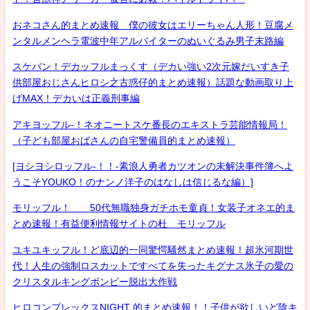
おネコさん的まとめ速報 僕の彼女はエリーちゃん人形！豆腐メ
ンタルメンヘラ電波中年アルバイターのぬいぐるみ男子末路編
スケバン！デカッフルまっくす（デカい強い2次元嫁だいすき子
供部屋おじさんヒロシ之古惑仔的まとめ速報）話題な動画取り上
げMAX！デカいは正義刑事編
アキヨッフル-！ネオニートスケ番長のエキストラ芸能情報局！
（子ども部屋おばさんの自宅警備員的まとめ速報）
[ヨシヨシロッフル-！！-素浪人勇者カツオンの未解決事件簿へよ
うこそYOUKO！のナンノ洋子のはなしは信じるな編）]
モリッフル！ 50代無職独身ガチホモ童貞！女装子オネエ的ま
とめ速報！有益便利情報サイトの杜 モリッフル
ユキユキッフル！ど底辺的一同驚愕騒然まとめ速報！超氷河期世
代！人生の強制ロスカットですべてを失ったキグナス氷子の愛の
クリスタルキングボンビー脱出大作戦
ヒロコンプレックスNIGHT 的まとめ速報！！子供が欲しいど陰キ