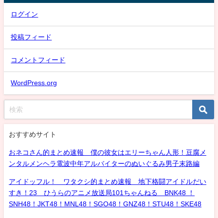
ログイン
投稿フィード
コメントフィード
WordPress.org
おすすめサイト
おネコさん的まとめ速報 僕の彼女はエリーちゃん人形！豆腐メ
ンタルメンヘラ電波中年アルバイターのぬいぐるみ男子末路編
アイドッフル！ ワタクシ的まとめ速報 地下格闘アイドルだい
すき！23 ひうらのアニメ放送局101ちゃんねる BNK48 ！
SNH48！JKT48！MNL48！SGO48！GNZ48！STU48！SKE48