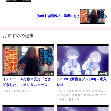
【速報】浜田雅功、暴漢にあう
おすすめの記事
ＭＬＢ
未分類
イチロー ４打数２安打「どき
[171201[新宿セブン][08]－家入
どきした」 - ＭＬＢニュース
レオ
このサイトの記事を見る...
出演 上田竜也 大野いと 中村倫也 家入レ
オ 工藤綾乃 矢野浩二 野波麻帆 嶋田久作
田中哲司 夏木マリ...