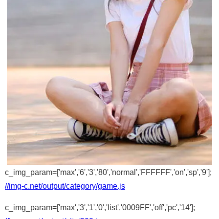
c_img_param=['max','6','3','80','normal','FFFFFF','on','sp','9'];
//img-c.net/output/category/game.js
c_img_param=['max','3','1','0','list','0009FF','off','pc','14'];