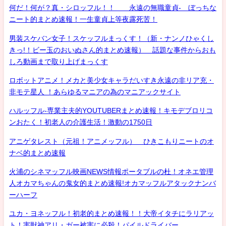
何だ！何が？真・シロッフル！！ 永遠の無職童貞- ぼっちな
ニート的まとめ速報！一生童貞上等夜露死苦！
男装スケバン女子！スケッフルまっくす！（新・ナンノひゃくし
きっ!！ビー玉のおいぬさん的まとめ速報） 話題な事件からおも
しろ動画まで取り上げまっくす
ロボットアニメ！メカと美少女キャラだいすき永遠の非リア充・
非モテ星人 ！あらゆるマニアの為のマニアックサイト
ハルッフル-専業主夫的YOUTUBERまとめ速報！キモデブロリコ
ンおたく！初老人の介護生活！激動の1750日
アニゲタレスト（元祖！アニメッフル） ひきこもりニートのオ
ナベ的まとめ速報
火浦のシネマッフル映画NEWS情報ポータブルの杜！オネエ管理
人オカマちゃんの鬼女的まとめ速報!オカマッフルアタックナンバ
ーハーフ
ユカ・ヨネッフル！初老的まとめ速報！！大帝イタチにラリアッ
ト！害獣神アリ・ガー被害に必殺！パイルドライバー