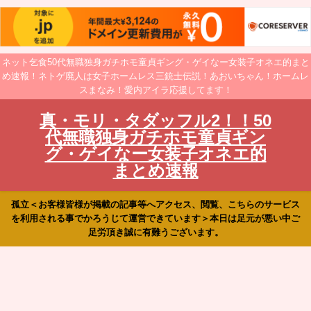
ネット乞食50代無職独身ガチホモ童貞ギング・ゲイなー女装子オネエ的まと
め速報！ネトゲ廃人は女子ホームレス三銃士伝説！あおいちゃん！ホームレ
スまなみ！愛内アイラ応援してます！
真・モリ・タダッフル2！！50
代無職独身ガチホモ童貞ギン
グ・ゲイなー女装子オネエ的
まとめ速報
孤立＜お客様皆様が掲載の記事等へアクセス、閲覧、こちらのサービス
を利用される事でかろうじて運営できています＞本日は足元が悪い中ご
足労頂き誠に有難うございます。