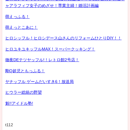
ャアラフィフ女子のめざせ！専業主婦！婚活計画編
萌えっふる！
萌えっとこあに！
ヒロシッフル！ヒロシデース山さんのリフォームひとりDIY！！
ヒロユキユキッフルMAX！スーパークッキング！
徹夜DEテツヤッフル!！レトロ館2号店！
剛Q超児ともっふる！
ヤナッフル ゲームだいすき6！放送局
ヒウラー総統の野望
魁!!アイドル塾!
t112