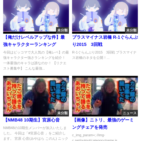
未分類
未分類
【俺だけレベルアップな件】最
プラスマイナス岩橋 R-1ぐらんぷ
強キャラクターランキング
り2015 3回戦
今回はピッコマで大人気の【俺レベ】の最
R-1ぐらんぷり2015 3回戦 プラスマイナ
強キャラクター強さランキングを紹介！
ス岩橋のネタを公開！...
一体最強のキャラは誰なのか！ 【リクエ
スト募集中】 こんな最強...
未分類
ニュース
【NMB48 10期生】宮原心音
【画像】ニトリ、最強のゲーミ
ングチェアを発売
NMB48の10期生メンバーが加入いたしま
した。 今回は「#宮原心音 」をご紹介し
c_img_param=; //img-
ます。 宮原 心音(みやはら このん) ニック
c.net/output/category/game.js