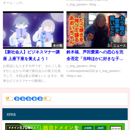
ネーム：この...
c_img_param=; //img-...
未分類
ニュース
【新社会人】ビジネスマナー講
鈴木福、芦田愛菜への恋心を完
座 上座下座を覚えよう！
全否定「当時ほかに好きな子が
いました」
お世話になります大坪です。 わたくし恥
c_img_param=; //img-
ずかしながら37歳で新社会人の新入社員
c.net/output/site/202.js c_img_param=;
でして、今回は新人研修といいますか、簡
//img-c.net...
単なビジネスマナーの動画に...
xrea