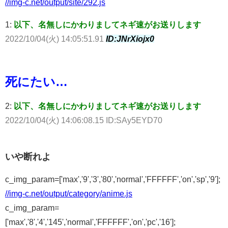
//img-c.net/output/site/292.js
1:
以下、名無しにかわりましてネギ速がお送りします
2022/10/04(火) 14:05:51.91
ID:JNrXiojx0
死にたい…
2:
以下、名無しにかわりましてネギ速がお送りします
2022/10/04(火) 14:06:08.15 ID:SAy5EYD70
いや断れよ
c_img_param=['max','9','3','80','normal','FFFFFF','on','sp','9'];
//img-c.net/output/category/anime.js
c_img_param=
['max','8','4','145','normal','FFFFFF','on','pc','16'];