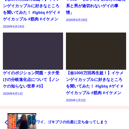
ンゲイカップルに好きなところ
系と男が途切れないゲイの事
を聞いてみた！ #lgbtq #ゲイ #
情」
ゲイカップル #筋肉 #イケメン
2026年6月18日
2026年6月24日
ゲイのポジション問題・タチ受
【㊗️1000万回再生超！】イケメ
けの分岐進化点について【ノン
ンゲイカップルに好きなところ
ケの知らない世界 #3】
を聞いてみた！ #lgbtq #ゲイ #
ゲイカップル #筋肉 #イケメン
2026年6月1日
2026年1月2日
ワイ、ゴキブリの出産に立ち会ってしまう