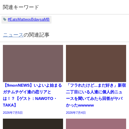
関連キーワード
#EatsMatteosBdaysaMB
ニュース
の関連記事
【9monNEWS】いよいよ始まる
「フラれたけど...まだ好き」新宿
ガチムチゲイ達の恋リアと
二丁目にいる人達に個人的ニュ
は！？【ゲスト：NAWOTO・
ースを聞いてみたら回答がヤバ
TAKA】
かったwwwww
2026年7月5日
2026年7月4日