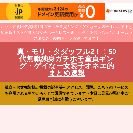
ネット乞食50代無職独身ガチホモ童貞ギング・ゲイなー女装子オネエ的まと
め速報！ネトゲ廃人は女子ホームレス三銃士伝説！あおいちゃん！ホームレ
スまなみ！愛内アイラ応援してます！
真・モリ・タダッフル2！！50
代無職独身ガチホモ童貞ギン
グ・ゲイなー女装子オネエ的
まとめ速報
孤立＜お客様皆様が掲載の記事等へアクセス、閲覧、こちらのサービス
を利用される事でかろうじて運営できています＞本日は足元が悪い中ご
足労頂き誠に有難うございます。