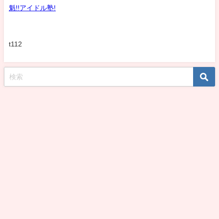
魁!!アイドル塾!
t112
koshirohiroko39jp All Rights Reserved.