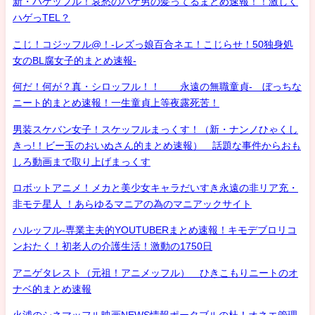
新・ハゲッフル！哀愁のハゲ男の髪ってるまとめ速報！！激しく
ハゲっTEL？
こじ！コジッフル@！-レズっ娘百合ネエ！こじらせ！50独身処
女のBL腐女子的まとめ速報-
何だ！何が？真・シロッフル！！ 永遠の無職童貞- ぼっちな
ニート的まとめ速報！一生童貞上等夜露死苦！
男装スケバン女子！スケッフルまっくす！（新・ナンノひゃくし
きっ!！ビー玉のおいぬさん的まとめ速報） 話題な事件からおも
しろ動画まで取り上げまっくす
ロボットアニメ！メカと美少女キャラだいすき永遠の非リア充・
非モテ星人 ！あらゆるマニアの為のマニアックサイト
ハルッフル-専業主夫的YOUTUBERまとめ速報！キモデブロリコ
ンおたく！初老人の介護生活！激動の1750日
アニゲタレスト（元祖！アニメッフル） ひきこもりニートのオ
ナベ的まとめ速報