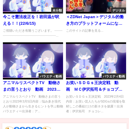
未分類
デジタル
今こそ憲法改正を！岩田温が吠
＜ZDNet Japan＞デジタル的働
える！！(22/6/15)
き方のプラットフォームになる
サービスナウ--AI展開を本格化
ご視聴いただき有難うございます。 -------
このサイトの記事を見る...
----------------------------------------------...
バラエティ動画
バラエティ動画
アニマルリスペクトTV 動物さ
お笑いＳＤＧｓ王決定戦 動
まの言うとおり 動画 2023年3
画 ＭＣ伊沢拓司＆チョコプ
月5日
ラ 2月4日
アニマルリスペクトTV 動物さまの言う
お笑いＳＤＧｓ王決定戦 2023年2月4日
とおり2023年3月5日内容：悩み多き現代
内容：お笑い芸人たちがSDGsの現場を取
人が動物さまから生きるヒントを学ぶ動物
材しこの番組だけの新ネタを披露！出演
バラエティー出演者：ア...
者：伊沢拓司 チョコレ...