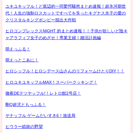
ユキユキッフル！ど底辺的一同驚愕騒然まとめ速報！超氷河期世
代！人生の強制ロスカットですべてを失ったキグナス氷子の愛の
クリスタルキングボンビー脱出大作戦
ヒロコンプレックスNIGHT 的まとめ速報！！子供が欲しいど陰キ
ャアラフィフ女子のめざせ！専業主婦！婚活計画編
萌えっふる！
萌えっとこあに！
ヒロシッフル！ヒロシデース山さんのリフォームひとりDIY！！
ヒロユキユキッフルMAX！スーパークッキング！
徹夜DEテツヤッフル!！レトロ館2号店！
剛Q超児ともっふる！
ヤナッフル ゲームだいすき6！放送局
ヒウラー総統の野望