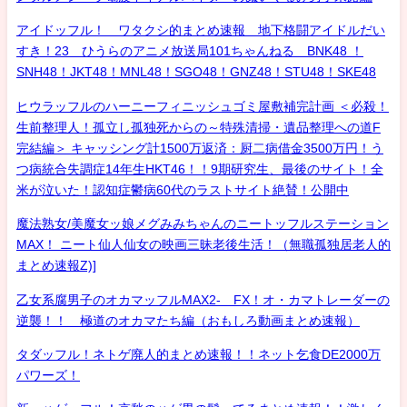
アイドッフル！ ワタクシ的まとめ速報 地下格闘アイドルだい
すき！23 ひうらのアニメ放送局101ちゃんねる BNK48 ！
SNH48！JKT48！MNL48！SGO48！GNZ48！STU48！SKE48
ヒウラッフルのハーニーフィニッシュゴミ屋敷補完計画 ＜必殺！
生前整理人！孤立し孤独死からの～特殊清掃・遺品整理への道F
完結編＞ キャッシング計1500万返済：厨二病借金3500万円！う
つ病統合失調症14年生HKT46！！9期研究生、最後のサイト！全
米が泣いた！認知症鬱病60代のラストサイト絶賛！公開中
魔法熟女/美魔女ッ娘メグみみちゃんのニートッフルステーション
MAX！ ニート仙人仙女の映画三昧老後生活！（無職孤独居老人的
まとめ速報Z)]
乙女系腐男子のオカマッフルMAX2- FX！オ・カマトレーダーの
逆襲！！ 極道のオカマたち編（おもしろ動画まとめ速報）
タダッフル！ネトゲ廃人的まとめ速報！！ネット乞食DE2000万
パワーズ！