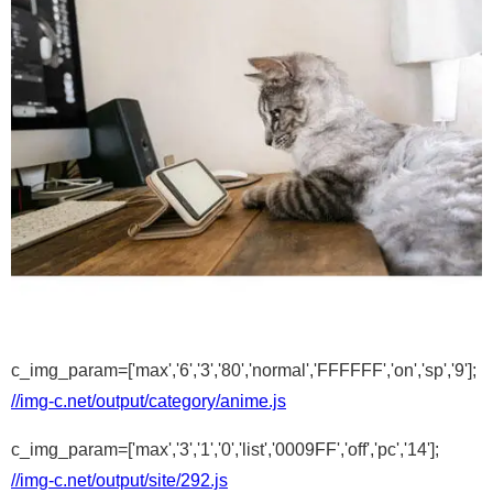
c_img_param=['max','6','3','80','normal','FFFFFF','on','sp','9'];
//img-c.net/output/category/anime.js
c_img_param=['max','3','1','0','list','0009FF','off','pc','14'];
//img-c.net/output/site/292.js