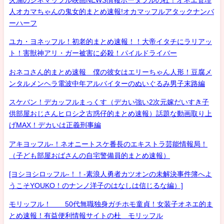
火浦のシネマッフル映画NEWS情報ポータブルの杜！オネエ管理
人オカマちゃんの鬼女的まとめ速報!オカマッフルアタックナンバ
ーハーフ
ユカ・ヨネッフル！初老的まとめ速報！！大帝イタチにラリアッ
ト！害獣神アリ・ガー被害に必殺！パイルドライバー
おネコさん的まとめ速報 僕の彼女はエリーちゃん人形！豆腐メ
ンタルメンヘラ電波中年アルバイターのぬいぐるみ男子末路編
スケバン！デカッフルまっくす（デカい強い2次元嫁だいすき子
供部屋おじさんヒロシ之古惑仔的まとめ速報）話題な動画取り上
げMAX！デカいは正義刑事編
アキヨッフル-！ネオニートスケ番長のエキストラ芸能情報局！
（子ども部屋おばさんの自宅警備員的まとめ速報）
[ヨシヨシロッフル-！！-素浪人勇者カツオンの未解決事件簿へよ
うこそYOUKO！のナンノ洋子のはなしは信じるな編）]
モリッフル！ 50代無職独身ガチホモ童貞！女装子オネエ的ま
とめ速報！有益便利情報サイトの杜 モリッフル