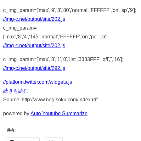
c_img_param=['max','9','3','80','normal','FFFFFF','on','sp','9'];
//img-c.net/output/site/202.js
c_img_param=
['max','8','4','145','normal','FFFFFF','on','pc','16'];
//img-c.net/output/site/202.js
c_img_param=['max','8','1','0','list','3333FFF','off','','16'];
//img-c.net/output/site/292.js
//platform.twitter.com/widgets.js
続きを読む
Source: http://www.negisoku.com/index.rdf
powered by
Auto Youtube Summarize
共有: