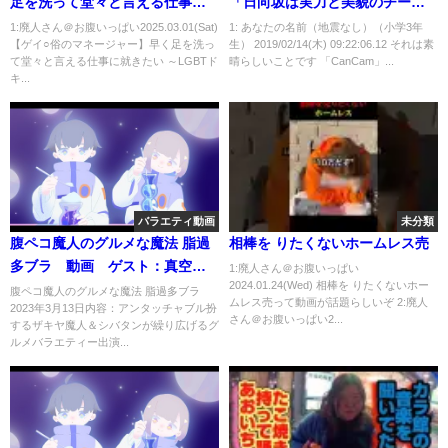
足を洗って堂々と言える仕事に
「日向坂は実力と美貌のチーム
就きたい ～LGBTドキュメンタ
ワークで人を圧倒する史上最強
1:廃人さん＠お腹いっぱい2025.03.01(Sat)
1: あなたの名前（地震なし）（小学3年
【ゲイ○俗のマネージャー】早く足を洗っ
生） 2019/02/14(木) 09:22:06.12 それは素
リー012～
のアイドルグループ」
て堂々と言える仕事に就きたい ～LGBTド
晴らしいことです 「CanCam」...
キ...
バラエティ動画
未分類
腹ペコ魔人のグルメな魔法 脂過
相棒を りたくないホームレス売
多ブラ 動画 ゲスト：真空ジ
1:廃人さん＠お腹いっぱい
2024.01.24(Wed) 相棒を りたくないホー
ェシカ 3月15日
腹ペコ魔人のグルメな魔法 脂過多ブラ
ムレス売って動画が話題らしいぞ 2:廃人
2023年3月13日内容：アンタッチャブル扮
さん＠お腹いっぱい2...
するザキヤ魔人＆シバタンが繰り広げるグ
ルメバラエティー出演...