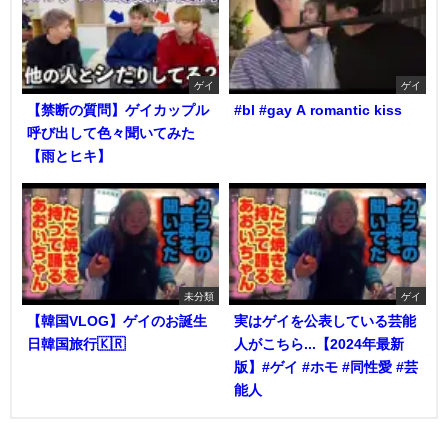
ゲイ
ゲイ
【禁断の質問】ゲイカップル
#bl #gay A romantic kiss
呼び出して色々聞いてみた
【雨とヒキ】
未分類
ゲイ
【韓国VLOG】ゲイのお誕生
実はゲイを公表している芸能
日韓国旅行🇰🇷
人がこちら...【2024年最新
版】#ゲイ #ホモ #同性愛 #芸
能人