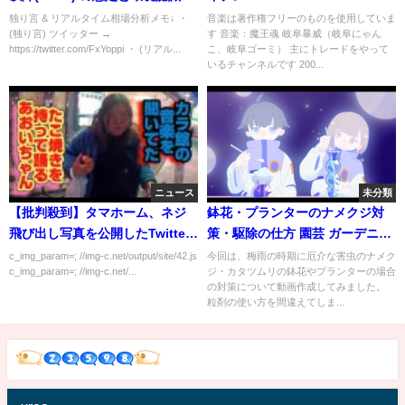
【FX為替, 4月16日(土)】
独り言 & リアルタイム相場分析メモ↓ ・
音楽は著作権フリーのものを使用していま
(独り言) ツイッター →
す 音楽：魔王魂 岐阜暴威（岐阜にゃん
USDJPY, GBPUSD,
https://twitter.com/FxYoppi ・ (リアル...
こ、岐阜ゴーミ） 主にトレードをやって
いるチャンネルです 200...
ニュース
未分類
【批判殺到】タマホーム、ネジ
鉢花・プランターのナメクジ対
飛び出し写真を公開したTwitter
策・駆除の仕方 園芸 ガーデニン
ユーザーを告訴ｗｗｗｗｗ
グ ｂｙ園芸チャンネル 232
c_img_param=; //img-c.net/output/site/42.js
今回は、梅雨の時期に厄介な害虫のナメク
c_img_param=; //img-c.net/...
ジ・カタツムリの鉢花やプランターの場合
の対策について動画作成してみました。
粒剤の使い方を間違えてしま...