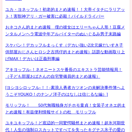
ユカ・ヨネッフル！初老的まとめ速報！！大帝イタチにラリアッ
ト！害獣神アリ・ガー被害に必殺！パイルドライバー
おネコさん的まとめ速報 僕の彼女はエリーちゃん人形！豆腐メ
ンタルメンヘラ電波中年アルバイターのぬいぐるみ男子末路編
スケバン！デカッフルまっくす（デカい強い2次元嫁だいすき子
供部屋おじさんヒロシ之古惑仔的まとめ速報）話題な動画取り上
げMAX！デカいは正義刑事編
アキヨッフル-！ネオニートスケ番長のエキストラ芸能情報局！
（子ども部屋おばさんの自宅警備員的まとめ速報）
[ヨシヨシロッフル-！！-素浪人勇者カツオンの未解決事件簿へよ
うこそYOUKO！のナンノ洋子のはなしは信じるな編）]
モリッフル！ 50代無職独身ガチホモ童貞！女装子オネエ的ま
とめ速報！有益便利情報サイトの杜 モリッフル
ユキユキッフル！ど底辺的一同驚愕騒然まとめ速報！超氷河期世
代！人生の強制ロスカットですべてを失ったキグナス氷子の愛の