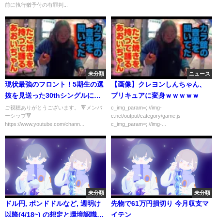
前に執行猶予付の有罪判...
未分類
ニュース
現状最強のフロント！5期生の選
【画像】クレヨンしんちゃん、
抜を見送った30thシングルにつ
プリキュアに変身ｗｗｗｗｗ
いて思うこと！【乃木坂46】
ご視聴ありがとうございます。 🔻メンバ
c_img_param=; //img-
ーシップ🔻
c.net/output/category/game.js
https://www.youtube.com/chann...
c_img_param=; //img-...
未分類
未分類
ドル円, ポンドドルなど, 週明け
先物で61万円損切り 今月収支マ
以降(4/18~) の想定と環境認識
イテン