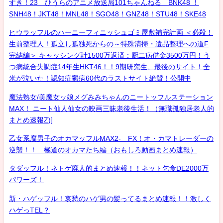
すき！23 ひうらのアニメ放送局101ちゃんねる BNK48 ！
SNH48！JKT48！MNL48！SGO48！GNZ48！STU48！SKE48
ヒウラッフルのハーニーフィニッシュゴミ屋敷補完計画 ＜必殺！
生前整理人！孤立し孤独死からの～特殊清掃・遺品整理への道F
完結編＞ キャッシング計1500万返済：厨二病借金3500万円！う
つ病統合失調症14年生HKT46！！9期研究生、最後のサイト！全
米が泣いた！認知症鬱病60代のラストサイト絶賛！公開中
魔法熟女/美魔女ッ娘メグみみちゃんのニートッフルステーション
MAX！ ニート仙人仙女の映画三昧老後生活！（無職孤独居老人的
まとめ速報Z)]
乙女系腐男子のオカマッフルMAX2- FX！オ・カマトレーダーの
逆襲！！ 極道のオカマたち編（おもしろ動画まとめ速報）
タダッフル！ネトゲ廃人的まとめ速報！！ネット乞食DE2000万
パワーズ！
新・ハゲッフル！哀愁のハゲ男の髪ってるまとめ速報！！激しく
ハゲっTEL？