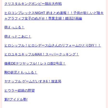
クリスタルキングボンビー脱出大作戦
ヒロコンプレックスNIGHT 的まとめ速報！！子供が欲しいど陰キ
ャアラフィフ女子のめざせ！専業主婦！婚活計画編
萌えっふる！
萌えっとこあに！
ヒロシッフル！ヒロシデース山さんのリフォームひとりDIY！！
ヒロユキユキッフルMAX！スーパークッキング！
徹夜DEテツヤッフル!！レトロ館2号店！
剛Q超児ともっふる！
ヤナッフル ゲームだいすき6！放送局
ヒウラー総統の野望
魁!!アイドル塾!