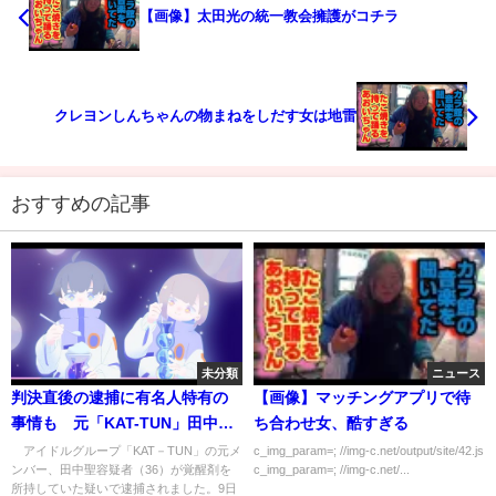
【画像】太田光の統一教会擁護がコチラ
クレヨンしんちゃんの物まねをしだす女は地雷
おすすめの記事
未分類
ニュース
判決直後の逮捕に有名人特有の
【画像】マッチングアプリで待
事情も 元「KAT-TUN」田中聖
ち合わせ女、酷すぎる
容疑者 覚醒剤で逮捕(2022年6
アイドルグループ「KAT－TUN」の元メ
c_img_param=; //img-c.net/output/site/42.js
ンバー、田中聖容疑者（36）が覚醒剤を
c_img_param=; //img-c.net/...
月30日)
所持していた疑いで逮捕されました。9日