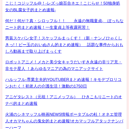
こじ！コジッフル@！-レズっ娘百合ネエ！こじらせ！50独身処
女のBL腐女子的まとめ速報-
何だ！何が？真・シロッフル！！ 永遠の無職童貞- ぼっちな
ニート的まとめ速報！一生童貞上等夜露死苦！
男装スケバン女子！スケッフルまっくす！（新・ナンノひゃくし
きっ!！ビー玉のおいぬさん的まとめ速報） 話題な事件からおも
しろ動画まで取り上げまっくす
ロボットアニメ！メカと美少女キャラだいすき永遠の非リア充・
非モテ星人 ！あらゆるマニアの為のマニアックサイト
ハルッフル-専業主夫的YOUTUBERまとめ速報！キモデブロリコ
ンおたく！初老人の介護生活！激動の1750日
アニゲタレスト（元祖！アニメッフル） ひきこもりニートのオ
ナベ的まとめ速報
火浦のシネマッフル映画NEWS情報ポータブルの杜！オネエ管理
人オカマちゃんの鬼女的まとめ速報!オカマッフルアタックナンバ
ーハーフ