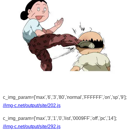
c_img_param=['max','6','3','80','normal','FFFFFF','on','sp','9'];
//img-c.net/output/site/202.js
c_img_param=['max','3','1','0','list','0009FF','off','pc','14'];
//img-c.net/output/site/292.js