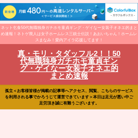
ネット乞食50代無職独身ガチホモ童貞ギング・ゲイなー女装子オネエ的まと
め速報！ネトゲ廃人は女子ホームレス三銃士伝説！あおいちゃん！ホームレ
スまなみ！愛内アイラ応援してます！
真・モリ・タダッフル2！！50
代無職独身ガチホモ童貞ギン
グ・ゲイなー女装子オネエ的
まとめ速報
孤立＜お客様皆様が掲載の記事等へアクセス、閲覧、こちらのサービス
を利用される事でかろうじて運営できています＞本日は足元が悪い中ご
足労頂き誠に有難うございます。