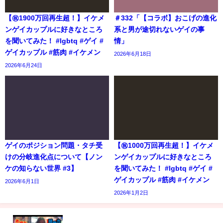
【㊗️1900万回再生超！】イケメ
＃332「【コラボ】おこげの進化
ンゲイカップルに好きなところ
系と男が途切れないゲイの事
を聞いてみた！ #lgbtq #ゲイ #
情」
ゲイカップル #筋肉 #イケメン
2026年6月18日
2026年6月24日
ゲイのポジション問題・タチ受
【㊗️1000万回再生超！】イケメ
けの分岐進化点について【ノン
ンゲイカップルに好きなところ
ケの知らない世界 #3】
を聞いてみた！ #lgbtq #ゲイ #
ゲイカップル #筋肉 #イケメン
2026年6月1日
2026年1月2日