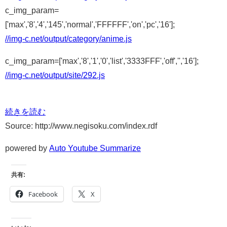
c_img_param=
['max','8','4','145','normal','FFFFFF','on','pc','16'];
//img-c.net/output/category/anime.js
c_img_param=['max','8','1','0','list','3333FFF','off','','16'];
//img-c.net/output/site/292.js
続きを読む
Source: http://www.negisoku.com/index.rdf
powered by
Auto Youtube Summarize
共有:
Facebook
X