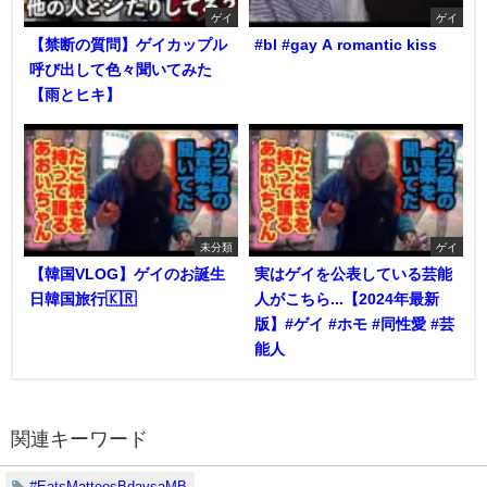
ゲイ
ゲイ
【禁断の質問】ゲイカップル
#bl #gay A romantic kiss
呼び出して色々聞いてみた
【雨とヒキ】
未分類
ゲイ
【韓国VLOG】ゲイのお誕生
実はゲイを公表している芸能
日韓国旅行🇰🇷
人がこちら...【2024年最新
版】#ゲイ #ホモ #同性愛 #芸
能人
関連キーワード
#EatsMatteosBdaysaMB