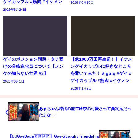
ゲイカップル #筋肉 #イケメン
2026年6月18日
2026年6月24日
ゲイのポジション問題・タチ受
【㊗️1000万回再生超！】イケメ
けの分岐進化点について【ノン
ンゲイカップルに好きなところ
ケの知らない世界 #3】
を聞いてみた！ #lgbtq #ゲイ #
ゲイカップル #筋肉 #イケメン
2026年6月1日
2026年1月2日
あまちゃん時代の能年玲奈の可愛さって異次元だっ
たよな…
【🏳️‍🌈GayDads🇰🇷🇯🇵】Gay-Straight Friendship