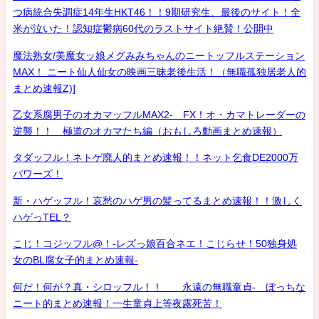
つ病統合失調症14年生HKT46！！9期研究生、最後のサイト！全
米が泣いた！認知症鬱病60代のラストサイト絶賛！公開中
魔法熟女/美魔女ッ娘メグみみちゃんのニートッフルステーション
MAX！ ニート仙人仙女の映画三昧老後生活！（無職孤独居老人的
まとめ速報Z)]
乙女系腐男子のオカマッフルMAX2- FX！オ・カマトレーダーの
逆襲！！ 極道のオカマたち編（おもしろ動画まとめ速報）
タダッフル！ネトゲ廃人的まとめ速報！！ネット乞食DE2000万
パワーズ！
新・ハゲッフル！哀愁のハゲ男の髪ってるまとめ速報！！激しく
ハゲっTEL？
こじ！コジッフル@！-レズっ娘百合ネエ！こじらせ！50独身処
女のBL腐女子的まとめ速報-
何だ！何が？真・シロッフル！！ 永遠の無職童貞- ぼっちな
ニート的まとめ速報！一生童貞上等夜露死苦！