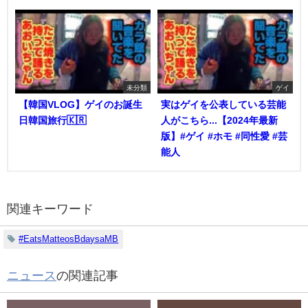
未分類
ゲイ
【韓国VLOG】ゲイのお誕生
実はゲイを公表している芸能
日韓国旅行🇰🇷
人がこちら...【2024年最新
版】#ゲイ #ホモ #同性愛 #芸
能人
関連キーワード
#EatsMatteosBdaysaMB
ニュース
の関連記事