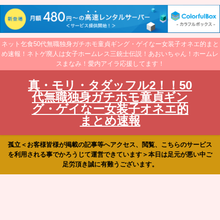
ネット乞食50代無職独身ガチホモ童貞ギング・ゲイなー女装子オネエ的まと
め速報！ネトゲ廃人は女子ホームレス三銃士伝説！あおいちゃん！ホームレ
スまなみ！愛内アイラ応援してます！
真・モリ・タダッフル2！！50
代無職独身ガチホモ童貞ギン
グ・ゲイなー女装子オネエ的
まとめ速報
孤立＜お客様皆様が掲載の記事等へアクセス、閲覧、こちらのサービス
を利用される事でかろうじて運営できています＞本日は足元が悪い中ご
足労頂き誠に有難うございます。