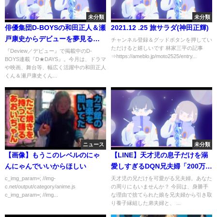
未分類
未分類
俳優集団D-BOYSの和田正人＆瀬
2021.12 .25 旅サラダ(神田正輝)
戸康史からデビューを夢見る読
チャンネル登録＆グッドボタンを押してい
ただけると嬉しいです 林家三平の記事
者へ、応援メッセージ!!
『Deview／デビュー』で掲載中のD-
⇒https://ameblo.jp/moto2525/entry...
BOYS連載『D★DAYS』。今月は、ドラマ
や映画、舞台等、幅広く活躍中の和田正人
くん＆瀬戸康史くん...
ニュース
未分類
【画像】もうこのレベルのにゃ
【LINE】天才児の息子だけを溺
んにゃんでいいからほしい
愛しすぎるDQN兄夫婦「200万円
でこの子(娘)を好きにして！」
c_img_param=; //img-
天才児の兄だけを可愛がる兄夫婦。あなた
c.net/output/category/anime.js
の周りにもいませんか？ 今回は、身勝手
→15年後困り果てた自己中な兄
c_img_param=; //img...
な理由で捨てられた娘を兄夫婦から引き取
夫婦から連絡が来たが・・【ス
り養子縁組した弟夫婦と、 ...
カッとする話】