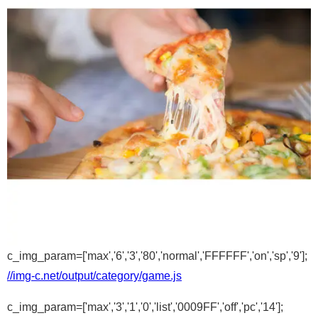
c_img_param=['max','6','3','80','normal','FFFFFF','on','sp','9'];
//img-c.net/output/category/game.js
c_img_param=['max','3','1','0','list','0009FF','off','pc','14'];