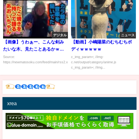
デジタル
ニュース
【画像】うわぁー、こんな剣み
【動画】小嶋陽菜のむちむちボ
たいな木、見たことあるかｗｗ
ディｗｗｗｗｗ
ｗｗｗｗｗｗ
Source:
c_img_param=; //img-
https://newmatosoku.com/feed/main/rss2.xml...
c.net/output/category/anime.js
c_img_param=; //img...
xrea