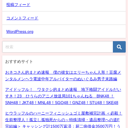
投稿フィード
コメントフィード
WordPress.org
おすすめサイト
おネコさん的まとめ速報 僕の彼女はエリーちゃん人形！豆腐メ
ンタルメンヘラ電波中年アルバイターのぬいぐるみ男子末路編
アイドッフル！ ワタクシ的まとめ速報 地下格闘アイドルだい
すき！23 ひうらのアニメ放送局101ちゃんねる BNK48 ！
SNH48！JKT48！MNL48！SGO48！GNZ48！STU48！SKE48
ヒウラッフルのハーニーフィニッシュゴミ屋敷補完計画 ＜必殺！
生前整理人！孤立し孤独死からの～特殊清掃・遺品整理への道F
完結編＞ キャッシング計1500万返済：厨二病借金3500万円！う