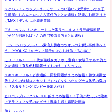
スケバン！デカッフルまっくす（デカい強い2次元嫁だいすき子
供部屋おじさんヒロシ之古惑仔的まとめ速報）話題な動画取り上
げMAX！デカいは正義刑事編
アキヨッフル-！ネオニートスケ番長のエキストラ芸能情報局！
（子ども部屋おばさんの自宅警備員的まとめ速報）
[ヨシヨシロッフル-！！-素浪人勇者カツオンの未解決事件簿へよ
うこそYOUKO！のナンノ洋子のはなしは信じるな編）]
モリッフル！ 50代無職独身ガチホモ童貞！女装子オネエ的ま
とめ速報！有益便利情報サイトの杜 モリッフル
ユキユキッフル！ど底辺的一同驚愕騒然まとめ速報！超氷河期世
代！人生の強制ロスカットですべてを失ったキグナス氷子の愛の
クリスタルキングボンビー脱出大作戦
ヒロコンプレックスNIGHT 的まとめ速報！！子供が欲しいど陰キ
ャアラフィフ女子のめざせ！専業主婦！婚活計画編
萌えっふる！