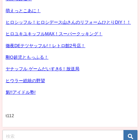
萌えっとこあに！
ヒロシッフル！ヒロシデース山さんのリフォームひとりDIY！！
ヒロユキユキッフルMAX！スーパークッキング！
徹夜DEテツヤッフル!！レトロ館2号店！
剛Q超児ともっふる！
ヤナッフル ゲームだいすき6！放送局
ヒウラー総統の野望
魁!!アイドル塾!
t112