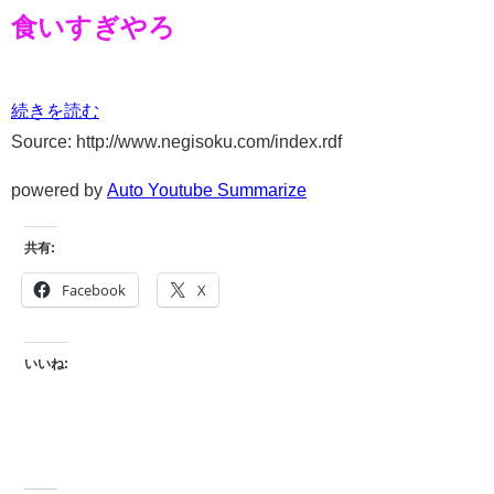
食いすぎやろ
続きを読む
Source: http://www.negisoku.com/index.rdf
powered by
Auto Youtube Summarize
共有:
Facebook
X
いいね: