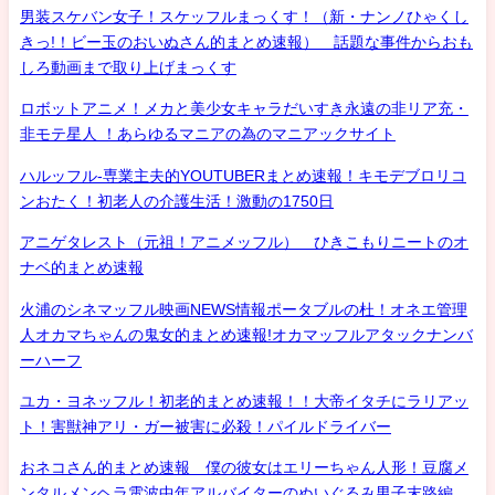
男装スケバン女子！スケッフルまっくす！（新・ナンノひゃくし
きっ!！ビー玉のおいぬさん的まとめ速報） 話題な事件からおも
しろ動画まで取り上げまっくす
ロボットアニメ！メカと美少女キャラだいすき永遠の非リア充・
非モテ星人 ！あらゆるマニアの為のマニアックサイト
ハルッフル-専業主夫的YOUTUBERまとめ速報！キモデブロリコ
ンおたく！初老人の介護生活！激動の1750日
アニゲタレスト（元祖！アニメッフル） ひきこもりニートのオ
ナベ的まとめ速報
火浦のシネマッフル映画NEWS情報ポータブルの杜！オネエ管理
人オカマちゃんの鬼女的まとめ速報!オカマッフルアタックナンバ
ーハーフ
ユカ・ヨネッフル！初老的まとめ速報！！大帝イタチにラリアッ
ト！害獣神アリ・ガー被害に必殺！パイルドライバー
おネコさん的まとめ速報 僕の彼女はエリーちゃん人形！豆腐メ
ンタルメンヘラ電波中年アルバイターのぬいぐるみ男子末路編