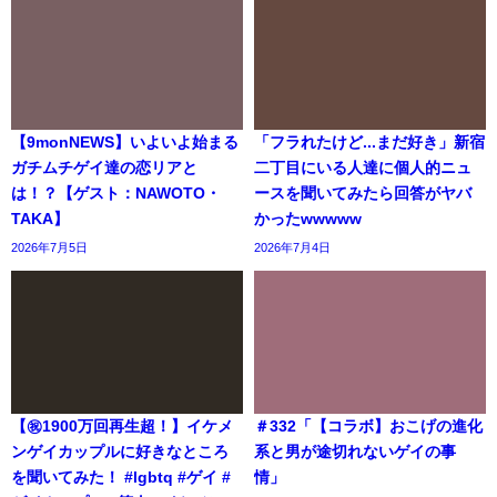
【9monNEWS】いよいよ始まる
「フラれたけど...まだ好き」新宿
ガチムチゲイ達の恋リアと
二丁目にいる人達に個人的ニュ
は！？【ゲスト：NAWOTO・
ースを聞いてみたら回答がヤバ
TAKA】
かったwwwww
2026年7月5日
2026年7月4日
【㊗️1900万回再生超！】イケメ
＃332「【コラボ】おこげの進化
ンゲイカップルに好きなところ
系と男が途切れないゲイの事
を聞いてみた！ #lgbtq #ゲイ #
情」