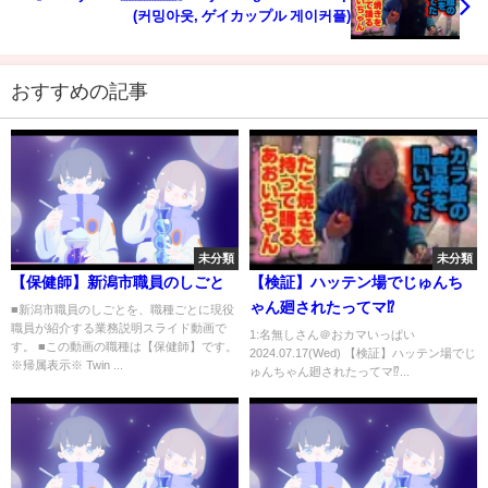
(커밍아웃, ゲイカップル 게이커플)
おすすめの記事
未分類
未分類
【保健師】新潟市職員のしごと
【検証】ハッテン場でじゅんち
ゃん廻されたってマ⁉️
■新潟市職員のしごとを、職種ごとに現役
職員が紹介する業務説明スライド動画で
1:名無しさん＠おカマいっぱい
す。 ■この動画の職種は【保健師】です。
2024.07.17(Wed) 【検証】ハッテン場でじ
※帰属表示※ Twin ...
ゅんちゃん廻されたってマ⁉️...