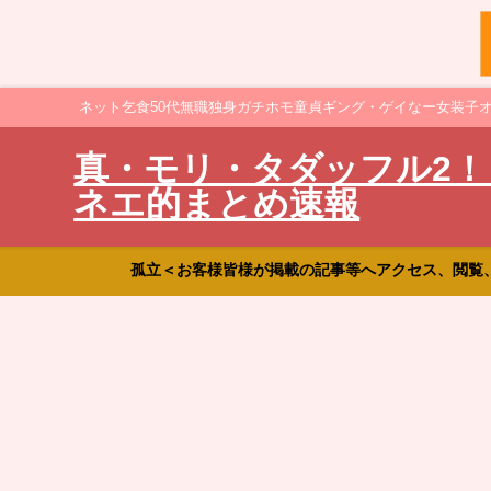
ネット乞食50代無職独身ガチホモ童貞ギング・ゲイなー女装子
真・モリ・タダッフル2！
ネエ的まとめ速報
孤立＜お客様皆様が掲載の記事等へアクセス、閲覧