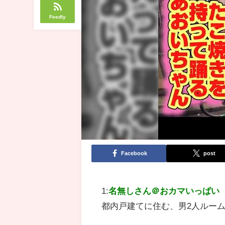
Feedly
Facebook
post
1:
名無しさん＠おカマいっぱい
都内戸建てに住む、男2人ルー