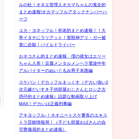
ルの杜！オネエ管理人オカマちゃんの鬼女的
まとめ速報!オカマッフルアタックナンバーハ
ーフ
ユカ・ヨネッフル！初老的まとめ速報！！大
帝イタチにラリアット！害獣神アリ・ガー被
害に必殺！パイルドライバー
おネコさん的まとめ速報 僕の彼女はエリー
ちゃん人形！豆腐メンタルメンヘラ電波中年
アルバイターのぬいぐるみ男子末路編
スケバン！デカッフルまっくす（デカい強い2
次元嫁だいすき子供部屋おじさんヒロシ之古
惑仔的まとめ速報）話題な動画取り上げ
MAX！デカいは正義刑事編
アキヨッフル-！ネオニートスケ番長のエキス
トラ芸能情報局！（子ども部屋おばさんの自
宅警備員的まとめ速報）