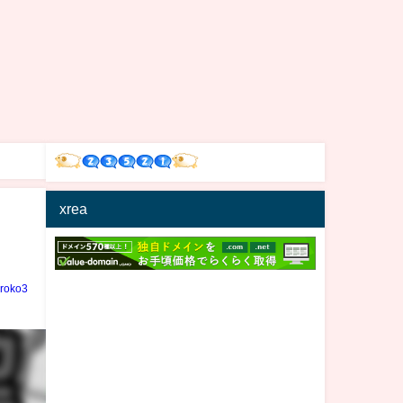
xrea
iroko3