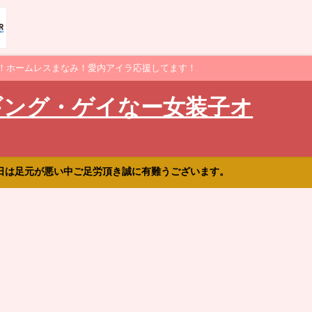
！ホームレスまなみ！愛内アイラ応援してます！
ギング・ゲイなー女装子オ
日は足元が悪い中ご足労頂き誠に有難うございます。