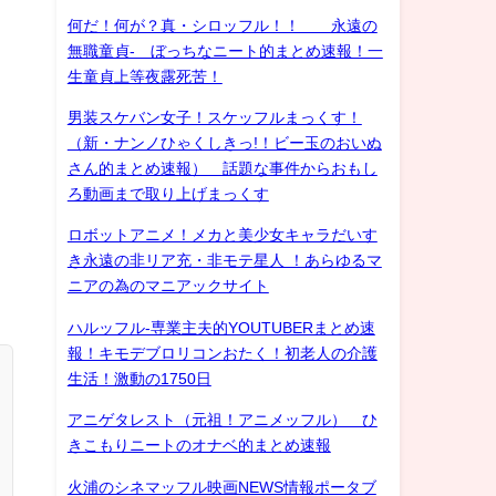
何だ！何が？真・シロッフル！！ 永遠の
無職童貞- ぼっちなニート的まとめ速報！一
生童貞上等夜露死苦！
男装スケバン女子！スケッフルまっくす！
（新・ナンノひゃくしきっ!！ビー玉のおいぬ
さん的まとめ速報） 話題な事件からおもし
ろ動画まで取り上げまっくす
ロボットアニメ！メカと美少女キャラだいす
き永遠の非リア充・非モテ星人 ！あらゆるマ
ニアの為のマニアックサイト
ハルッフル-専業主夫的YOUTUBERまとめ速
報！キモデブロリコンおたく！初老人の介護
生活！激動の1750日
アニゲタレスト（元祖！アニメッフル） ひ
きこもりニートのオナベ的まとめ速報
火浦のシネマッフル映画NEWS情報ポータブ