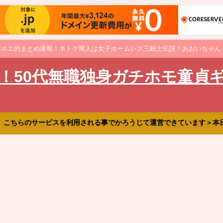
オネエ的まとめ速報！ネトゲ廃人は女子ホームレス三銃士伝説！あおいちゃん
！50代無職独身ガチホモ童貞
、こちらのサービスを利用される事でかろうじて運営できています＞本