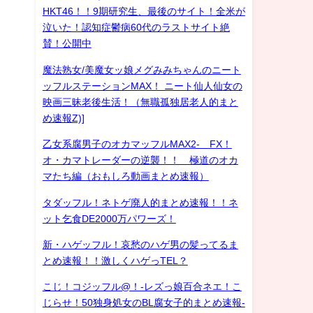
HKT46！！9期研究生、最後のサイト！全米が
泣いた！認知症鬱病60代のラストサイト絶
賛！公開中
魔法熟女/美魔女ッ娘メグみみちゃんのニート
ッフルステーションMAX！ ニート仙人仙女の
映画三昧老後生活！（無職孤独居老人的まと
め速報Z)]
乙女系腐男子のオカマッフルMAX2- FX！
オ・カマトレーダーの逆襲！！ 極道のオカ
マたち編（おもしろ動画まとめ速報）
タダッフル！ネトゲ廃人的まとめ速報！！ネ
ット乞食DE2000万パワーズ！
新・ハゲッフル！哀愁のハゲ男の髪ってるま
とめ速報！！激しくハゲっTEL？
こじ！コジッフル@！-レズっ娘百合ネエ！こ
じらせ！50独身処女のBL腐女子的まとめ速報-