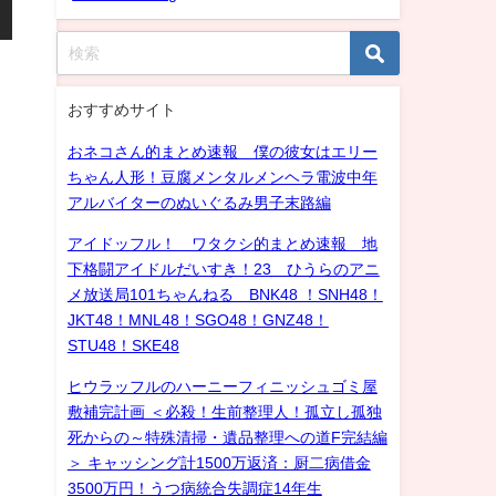
おすすめサイト
おネコさん的まとめ速報 僕の彼女はエリー
ちゃん人形！豆腐メンタルメンヘラ電波中年
アルバイターのぬいぐるみ男子末路編
アイドッフル！ ワタクシ的まとめ速報 地
下格闘アイドルだいすき！23 ひうらのアニ
メ放送局101ちゃんねる BNK48 ！SNH48！
JKT48！MNL48！SGO48！GNZ48！
STU48！SKE48
ヒウラッフルのハーニーフィニッシュゴミ屋
敷補完計画 ＜必殺！生前整理人！孤立し孤独
死からの～特殊清掃・遺品整理への道F完結編
＞ キャッシング計1500万返済：厨二病借金
3500万円！うつ病統合失調症14年生