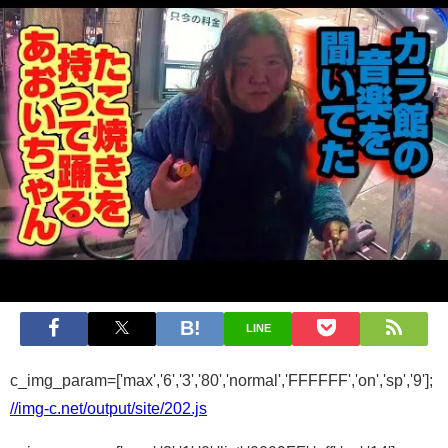
LINE
c_img_param=['max','6','3','80','normal','FFFFFF','on','sp','9'];
//img-c.net/output/site/202.js