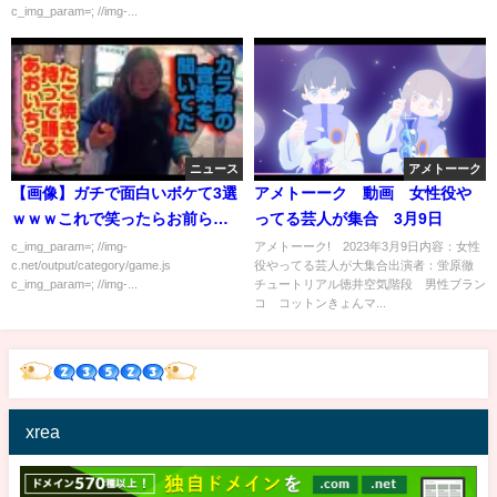
c_img_param=; //img-...
ニュース
アメトーーク
【画像】ガチで面白いボケて3選
アメトーーク 動画 女性役や
ｗｗｗこれで笑ったらお前らの
ってる芸人が集合 3月9日
負けな？
c_img_param=; //img-
アメトーーク! 2023年3月9日内容：女性
c.net/output/category/game.js
役やってる芸人が大集合出演者：蛍原徹
c_img_param=; //img-...
チュートリアル徳井空気階段 男性ブラン
コ コットンきょんマ...
xrea