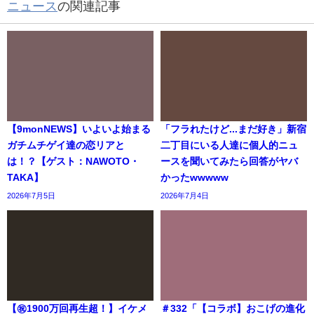
ニュース
の関連記事
【9monNEWS】いよいよ始まる
「フラれたけど...まだ好き」新宿
ガチムチゲイ達の恋リアと
二丁目にいる人達に個人的ニュ
は！？【ゲスト：NAWOTO・
ースを聞いてみたら回答がヤバ
TAKA】
かったwwwww
2026年7月5日
2026年7月4日
【㊗️1900万回再生超！】イケメ
＃332「【コラボ】おこげの進化