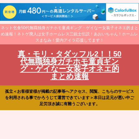
ネット乞食50代無職独身ガチホモ童貞ギング・ゲイなー女装子オネエ的まと
め速報！ネトゲ廃人は女子ホームレス三銃士伝説！あおいちゃん！ホームレ
スまなみ！愛内アイラ応援してます！
真・モリ・タダッフル2！！50
代無職独身ガチホモ童貞ギン
グ・ゲイなー女装子オネエ的
まとめ速報
孤立＜お客様皆様が掲載の記事等へアクセス、閲覧、こちらのサービス
を利用される事でかろうじて運営できています＞本日は足元が悪い中ご
足労頂き誠に有難うございます。