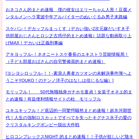
おネコさん的まとめ速報 僕の彼女はエリーちゃん人形！豆腐メ
ンタルメンヘラ電波中年アルバイターのぬいぐるみ男子末路編
スケバン！デカッフルまっくす（デカい強い2次元嫁だいすき子
供部屋おじさんヒロシ之古惑仔的まとめ速報）話題な動画取り上
げMAX！デカいは正義刑事編
アキヨッフル-！ネオニートスケ番長のエキストラ芸能情報局！
（子ども部屋おばさんの自宅警備員的まとめ速報）
[ヨシヨシロッフル-！！-素浪人勇者カツオンの未解決事件簿へよ
うこそYOUKO！のナンノ洋子のはなしは信じるな編）]
モリッフル！ 50代無職独身ガチホモ童貞！女装子オネエ的ま
とめ速報！有益便利情報サイトの杜 モリッフル
ユキユキッフル！ど底辺的一同驚愕騒然まとめ速報！超氷河期世
代！人生の強制ロスカットですべてを失ったキグナス氷子の愛の
クリスタルキングボンビー脱出大作戦
ヒロコンプレックスNIGHT 的まとめ速報！！子供が欲しいど陰キ