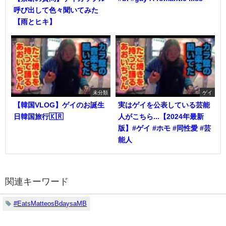
呼び出して色々聞いてみた
【雨とヒキ】
未分類
ゲイ
【韓国VLOG】ゲイのお誕生
実はゲイを公表している芸能
日韓国旅行🇰🇷
人がこちら...【2024年最新
版】#ゲイ #ホモ #同性愛 #芸
能人
関連キーワード
#EatsMatteosBdaysaMB