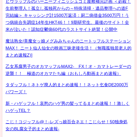
ヒウラッフルのハーニーフィニッシュゴミ屋敷補完計画 ＜必殺！
生前整理人！孤立し孤独死からの～特殊清掃・遺品整理への道F
完結編＞ キャッシング計1500万返済：厨二病借金3500万円！う
つ病統合失調症14年生HKT46！！9期研究生、最後のサイト！全
米が泣いた！認知症鬱病60代のラストサイト絶賛！公開中
魔法熟女/美魔女ッ娘メグみみちゃんのニートッフルステーション
MAX！ ニート仙人仙女の映画三昧老後生活！（無職孤独居老人的
まとめ速報Z)]
乙女系腐男子のオカマッフルMAX2- FX！オ・カマトレーダーの
逆襲！！ 極道のオカマたち編（おもしろ動画まとめ速報）
タダッフル！ネトゲ廃人的まとめ速報！！ネット乞食DE2000万
パワーズ！
新・ハゲッフル！哀愁のハゲ男の髪ってるまとめ速報！！激しく
ハゲっTEL？
こじ！コジッフル@！-レズっ娘百合ネエ！こじらせ！50独身処
女のBL腐女子的まとめ速報-