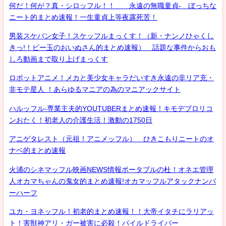
何だ！何が？真・シロッフル！！ 永遠の無職童貞- ぼっちな
ニート的まとめ速報！一生童貞上等夜露死苦！
男装スケバン女子！スケッフルまっくす！（新・ナンノひゃくし
きっ!！ビー玉のおいぬさん的まとめ速報） 話題な事件からおも
しろ動画まで取り上げまっくす
ロボットアニメ！メカと美少女キャラだいすき永遠の非リア充・
非モテ星人 ！あらゆるマニアの為のマニアックサイト
ハルッフル-専業主夫的YOUTUBERまとめ速報！キモデブロリコ
ンおたく！初老人の介護生活！激動の1750日
アニゲタレスト（元祖！アニメッフル） ひきこもりニートのオ
ナベ的まとめ速報
火浦のシネマッフル映画NEWS情報ポータブルの杜！オネエ管理
人オカマちゃんの鬼女的まとめ速報!オカマッフルアタックナンバ
ーハーフ
ユカ・ヨネッフル！初老的まとめ速報！！大帝イタチにラリアッ
ト！害獣神アリ・ガー被害に必殺！パイルドライバー