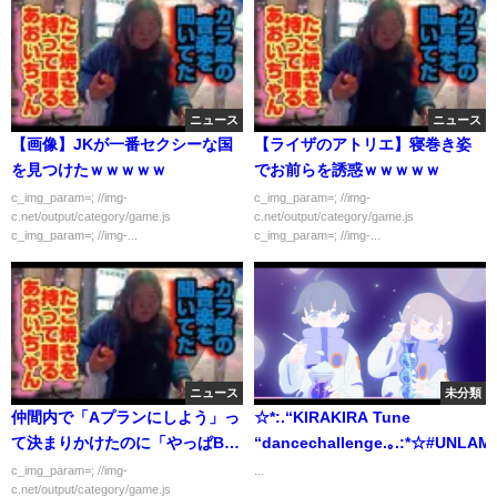
ル
ニュース
ニュース
【画像】JKが一番セクシーな国
【ライザのアトリエ】寝巻き姿
を見つけたｗｗｗｗｗ
でお前らを誘惑ｗｗｗｗｗ
c_img_param=; //img-
c_img_param=; //img-
c.net/output/category/game.js
c.net/output/category/game.js
c_img_param=; //img-...
c_img_param=; //img-...
ニュース
未分類
仲間内で「Aプランにしよう」っ
☆*:.“KIRAKIRA Tune
て決まりかけたのに「やっぱBプ
“dancechallenge.｡.:*☆#UNLA
ランにしようよ」とか言い出す
c_img_param=; //img-
...
c.net/output/category/game.js
奴