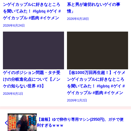
ンゲイカップルに好きなところ
系と男が途切れないゲイの事
を聞いてみた！ #lgbtq #ゲイ #
情」
ゲイカップル #筋肉 #イケメン
2026年6月18日
2026年6月24日
ゲイのポジション問題・タチ受
【㊗️1000万回再生超！】イケメ
けの分岐進化点について【ノン
ンゲイカップルに好きなところ
ケの知らない世界 #3】
を聞いてみた！ #lgbtq #ゲイ #
ゲイカップル #筋肉 #イケメン
2026年6月1日
2026年1月2日
【速報】ゆで卵作り専用マシン(2950円)、ガチで便
利すぎるｗｗｗ