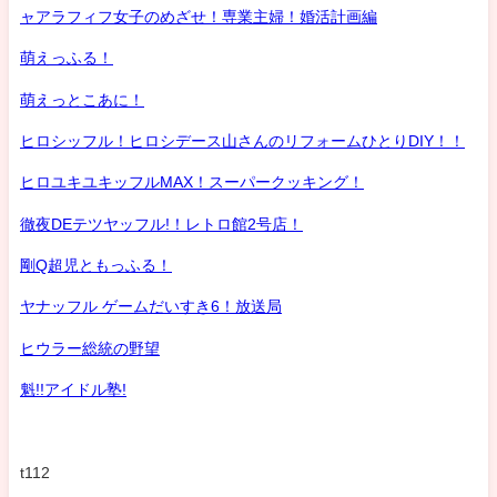
ャアラフィフ女子のめざせ！専業主婦！婚活計画編
萌えっふる！
萌えっとこあに！
ヒロシッフル！ヒロシデース山さんのリフォームひとりDIY！！
ヒロユキユキッフルMAX！スーパークッキング！
徹夜DEテツヤッフル!！レトロ館2号店！
剛Q超児ともっふる！
ヤナッフル ゲームだいすき6！放送局
ヒウラー総統の野望
魁!!アイドル塾!
t112