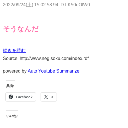
2022/09/24(土) 15:02:58.94 ID:LK50qOfW0
そうなんだ
続きを読む
Source: http://www.negisoku.com/index.rdf
powered by
Auto Youtube Summarize
共有:
Facebook
X
いいね: