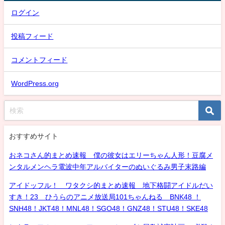
ログイン
投稿フィード
コメントフィード
WordPress.org
おすすめサイト
おネコさん的まとめ速報 僕の彼女はエリーちゃん人形！豆腐メ
ンタルメンヘラ電波中年アルバイターのぬいぐるみ男子末路編
アイドッフル！ ワタクシ的まとめ速報 地下格闘アイドルだい
すき！23 ひうらのアニメ放送局101ちゃんねる BNK48 ！
SNH48！JKT48！MNL48！SGO48！GNZ48！STU48！SKE48