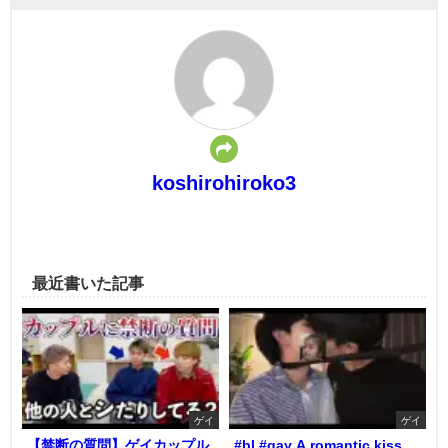
koshirohiroko3
最近書いた記事
ゲイ
ゲイ
【禁断の質問】ゲイカップル
#bl #gay A romantic kiss