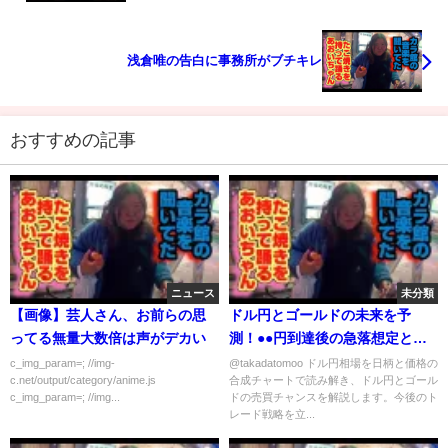
浅倉唯の告白に事務所がブチキレ
おすすめの記事
ニュース
未分類
【画像】芸人さん、お前らの思
ドル円とゴールドの未来を予
ってる無量大数倍は声がデカい
測！●●円到達後の急落想定とゴ
ールドの大幅上昇シナリオ！ #ド
c_img_param=; //img-
@takadatomoo ドル円相場を日柄と価格の
c.net/output/category/anime.js
合成チャートで読み解き、ドル円とゴール
ル円 #ゴールド #FX #投資戦略 #
c_img_param=; //img...
ドの売買チャンスを解説します。今後のト
売買チャンス #相場予測 #資産運
レード戦略を立...
用 #円高 #円安 #高田資産コンサ