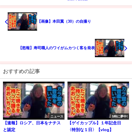
【画像】本田翼（30）の自撮り
【怒報】寿司職人のワイがムカつく客を発表
おすすめの記事
ニュース
5時に夢中!
【速報】ロシア、日本をナチス
【ゲイカップル】１年記念日
と認定
〈特別な１日〉【vlog】