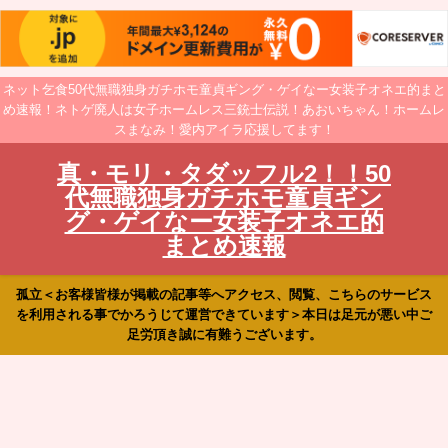
ネット乞食50代無職独身ガチホモ童貞ギング・ゲイなー女装子オネエ的まと
め速報！ネトゲ廃人は女子ホームレス三銃士伝説！あおいちゃん！ホームレ
スまなみ！愛内アイラ応援してます！
真・モリ・タダッフル2！！50
代無職独身ガチホモ童貞ギン
グ・ゲイなー女装子オネエ的
まとめ速報
孤立＜お客様皆様が掲載の記事等へアクセス、閲覧、こちらのサービス
を利用される事でかろうじて運営できています＞本日は足元が悪い中ご
足労頂き誠に有難うございます。