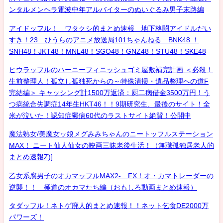
ンタルメンヘラ電波中年アルバイターのぬいぐるみ男子末路編
アイドッフル！ ワタクシ的まとめ速報 地下格闘アイドルだい
すき！23 ひうらのアニメ放送局101ちゃんねる BNK48 ！
SNH48！JKT48！MNL48！SGO48！GNZ48！STU48！SKE48
ヒウラッフルのハーニーフィニッシュゴミ屋敷補完計画 ＜必殺！
生前整理人！孤立し孤独死からの～特殊清掃・遺品整理への道F
完結編＞ キャッシング計1500万返済：厨二病借金3500万円！う
つ病統合失調症14年生HKT46！！9期研究生、最後のサイト！全
米が泣いた！認知症鬱病60代のラストサイト絶賛！公開中
魔法熟女/美魔女ッ娘メグみみちゃんのニートッフルステーション
MAX！ ニート仙人仙女の映画三昧老後生活！（無職孤独居老人的
まとめ速報Z)]
乙女系腐男子のオカマッフルMAX2- FX！オ・カマトレーダーの
逆襲！！ 極道のオカマたち編（おもしろ動画まとめ速報）
タダッフル！ネトゲ廃人的まとめ速報！！ネット乞食DE2000万
パワーズ！