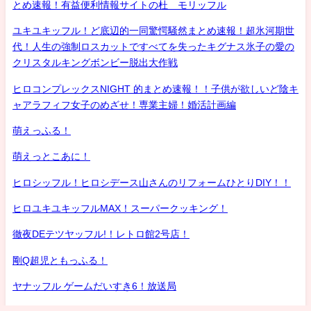
とめ速報！有益便利情報サイトの杜 モリッフル
ユキユキッフル！ど底辺的一同驚愕騒然まとめ速報！超氷河期世
代！人生の強制ロスカットですべてを失ったキグナス氷子の愛の
クリスタルキングボンビー脱出大作戦
ヒロコンプレックスNIGHT 的まとめ速報！！子供が欲しいど陰キ
ャアラフィフ女子のめざせ！専業主婦！婚活計画編
萌えっふる！
萌えっとこあに！
ヒロシッフル！ヒロシデース山さんのリフォームひとりDIY！！
ヒロユキユキッフルMAX！スーパークッキング！
徹夜DEテツヤッフル!！レトロ館2号店！
剛Q超児ともっふる！
ヤナッフル ゲームだいすき6！放送局