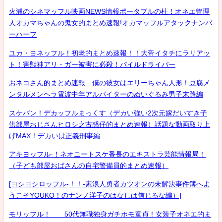
火浦のシネマッフル映画NEWS情報ポータブルの杜！オネエ管理
人オカマちゃんの鬼女的まとめ速報!オカマッフルアタックナンバ
ーハーフ
ユカ・ヨネッフル！初老的まとめ速報！！大帝イタチにラリアッ
ト！害獣神アリ・ガー被害に必殺！パイルドライバー
おネコさん的まとめ速報 僕の彼女はエリーちゃん人形！豆腐メ
ンタルメンヘラ電波中年アルバイターのぬいぐるみ男子末路編
スケバン！デカッフルまっくす（デカい強い2次元嫁だいすき子
供部屋おじさんヒロシ之古惑仔的まとめ速報）話題な動画取り上
げMAX！デカいは正義刑事編
アキヨッフル-！ネオニートスケ番長のエキストラ芸能情報局！
（子ども部屋おばさんの自宅警備員的まとめ速報）
[ヨシヨシロッフル-！！-素浪人勇者カツオンの未解決事件簿へよ
うこそYOUKO！のナンノ洋子のはなしは信じるな編）]
モリッフル！ 50代無職独身ガチホモ童貞！女装子オネエ的ま