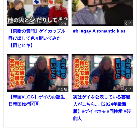
ゲイ
ゲイ
【禁断の質問】ゲイカップル
#bl #gay A romantic kiss
呼び出して色々聞いてみた
【雨とヒキ】
未分類
ゲイ
【韓国VLOG】ゲイのお誕生
実はゲイを公表している芸能
日韓国旅行🇰🇷
人がこちら...【2024年最新
版】#ゲイ #ホモ #同性愛 #芸
能人