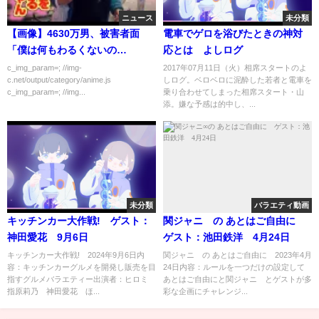
ニュース
未分類
【画像】4630万男、被害者面
電車でゲロを浴びたときの神対
「僕は何もわるくないの
応とは よしログ
に……」ｗｗｗｗｗ
c_img_param=; //img-
2017年07月11日（火）相席スタートのよ
c.net/output/category/anime.js
しログ。ベロベロに泥酔した若者と電車を
c_img_param=; //img...
乗り合わせてしまった相席スタート・山
添。嫌な予感は的中し、...
未分類
バラエティ動画
キッチンカー大作戦! ゲスト：
関ジャニ∞の あとはご自由に
神田愛花 9月6日
ゲスト：池田鉄洋 4月24日
キッチンカー大作戦! 2024年9月6日内
関ジャニ∞の あとはご自由に 2023年4月
容：キッチンカーグルメを開発し販売を目
24日内容：ルールを一つだけの設定して
指すグルメバラエティー出演者：ヒロミ
あとはご自由にと関ジャニ∞とゲストが多
指原莉乃 神田愛花 ほ...
彩な企画にチャレンジ...