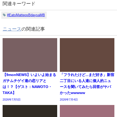
関連キーワード
#EatsMatteosBdaysaMB
ニュース
の関連記事
【9monNEWS】いよいよ始まる
「フラれたけど...まだ好き」新宿
ガチムチゲイ達の恋リアと
二丁目にいる人達に個人的ニュ
は！？【ゲスト：NAWOTO・
ースを聞いてみたら回答がヤバ
TAKA】
かったwwwww
2026年7月5日
2026年7月4日