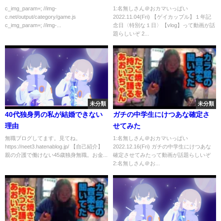
c_img_param=; //img-
1:名無しさん＠おカマいっぱい
c.net/output/category/game.js
2022.11.04(Fri) 【ゲイカップル】１年記
c_img_param=; //img-...
念日〈特別な１日〉【vlog】って動画が話
題らしいぞ 2...
未分類
未分類
40代独身男の私が結婚できない
ガチの中学生にけつあな確定さ
理由
せてみた
無職ブログしてます。見てね。
1:名無しさん＠おカマいっぱい
https://neet3.hatenablog.jp/ 【自己紹介】
2022.12.16(Fri) ガチの中学生にけつあな
親の介護で働けない45歳独身無職。お金...
確定させてみたって動画が話題らしいぞ
2:名無しさん＠お...