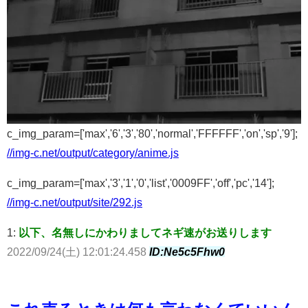
c_img_param=['max','6','3','80','normal','FFFFFF','on','sp','9'];
//img-c.net/output/category/anime.js
c_img_param=['max','3','1','0','list','0009FF','off','pc','14'];
//img-c.net/output/site/292.js
1:
以下、名無しにかわりましてネギ速がお送りします
2022/09/24(土) 12:01:24.458
ID:Ne5c5Fhw0