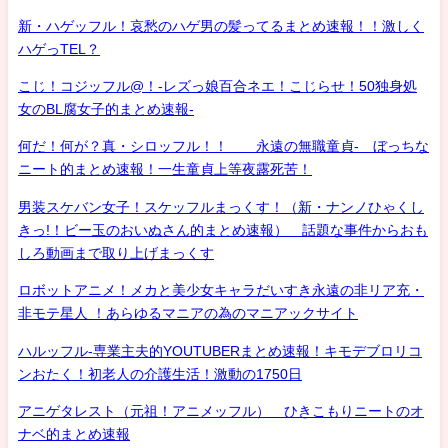
新・ハゲッフル！哀愁のハゲ男の髪ってるまとめ速報！！激しく
ハゲっTEL？
こじ！コジッフル@！-レズっ娘百合ネエ！こじらせ！50独身処
女のBL腐女子的まとめ速報-
何だ！何が？真・シロッフル！！ 永遠の無職童貞- ぼっちな
ニート的まとめ速報！一生童貞上等夜露死苦！
男装スケバン女子！スケッフルまっくす！（新・ナンノひゃくし
きっ!！ビー玉のおいぬさん的まとめ速報） 話題な事件からおも
しろ動画まで取り上げまっくす
ロボットアニメ！メカと美少女キャラだいすき永遠の非リア充・
非モテ星人 ！あらゆるマニアの為のマニアックサイト
ハルッフル-専業主夫的YOUTUBERまとめ速報！キモデブロリコ
ンおたく！初老人の介護生活！激動の1750日
アニゲタレスト（元祖！アニメッフル） ひきこもりニートのオ
ナベ的まとめ速報