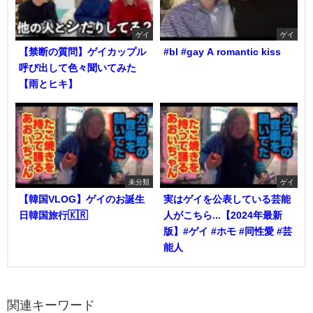
ゲイ
ゲイ
【禁断の質問】ゲイカップル
#bl #gay A romantic kiss
呼び出して色々聞いてみた
【雨とヒキ】
未分類
ゲイ
【韓国VLOG】ゲイのお誕生
実はゲイを公表している芸能
日韓国旅行🇰🇷
人がこちら...【2024年最新
版】#ゲイ #ホモ #同性愛 #芸
能人
関連キーワード