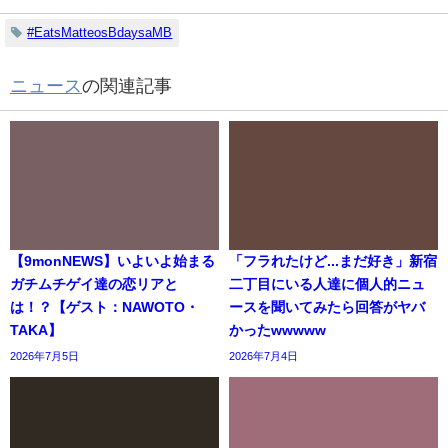
#EatsMatteosBdaysaMB
ニュース
の関連記事
【9monNEWS】いよいよ始まる
「フラれたけど...まだ好き」新宿
ガチムチゲイ達の恋リアと
二丁目にいる人達に個人的ニュ
は！？【ゲスト：NAWOTO・
ースを聞いてみたら回答がヤバ
TAKA】
かったwwwww
2026年7月5日
2026年7月4日