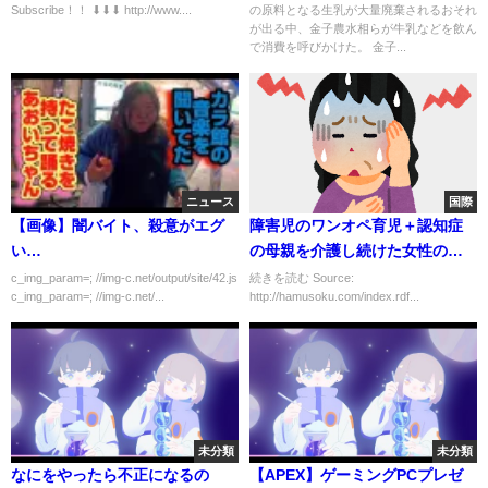
Subscribe！！ ⬇︎⬇︎⬇︎ http://www....
の原料となる生乳が大量廃棄されるおそれ
が出る中、金子農水相らが牛乳などを飲ん
で消費を呼びかけた。 金子...
ニュース
国際
【画像】闇バイト、殺意がエグ
障害児のワンオペ育児＋認知症
い…
の母親を介護し続けた女性の人
生が壮絶すぎると話題に…最後
c_img_param=; //img-c.net/output/site/42.js
続きを読む Source:
c_img_param=; //img-c.net/...
http://hamusoku.com/index.rdf...
は絞殺し自身も自殺未遂「何か
もう疲れてしまいました」
未分類
未分類
なにをやったら不正になるの
【APEX】ゲーミングPCプレゼ