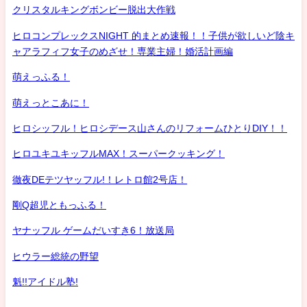
クリスタルキングボンビー脱出大作戦
ヒロコンプレックスNIGHT 的まとめ速報！！子供が欲しいど陰キ
ャアラフィフ女子のめざせ！専業主婦！婚活計画編
萌えっふる！
萌えっとこあに！
ヒロシッフル！ヒロシデース山さんのリフォームひとりDIY！！
ヒロユキユキッフルMAX！スーパークッキング！
徹夜DEテツヤッフル!！レトロ館2号店！
剛Q超児ともっふる！
ヤナッフル ゲームだいすき6！放送局
ヒウラー総統の野望
魁!!アイドル塾!