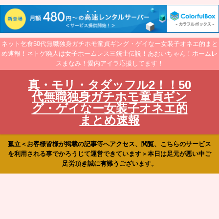
ネット乞食50代無職独身ガチホモ童貞ギング・ゲイなー女装子オネエ的まと
め速報！ネトゲ廃人は女子ホームレス三銃士伝説！あおいちゃん！ホームレ
スまなみ！愛内アイラ応援してます！
真・モリ・タダッフル2！！50
代無職独身ガチホモ童貞ギン
グ・ゲイなー女装子オネエ的
まとめ速報
孤立＜お客様皆様が掲載の記事等へアクセス、閲覧、こちらのサービス
を利用される事でかろうじて運営できています＞本日は足元が悪い中ご
足労頂き誠に有難うございます。