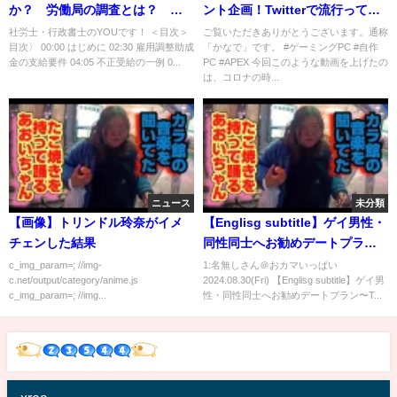
か？ 労働局の調査とは？ 具
ント企画！Twitterで流行ってる
体的にお話しします
奴(注意喚起)
社労士・行政書士のYOUです！ ＜目次＞
ご覧いただきありがとうございます。通称
目次〉 00:00 はじめに 02:30 雇用調整助成
「かなで」です。 #ゲーミングPC #自作
金の支給要件 04:05 不正受給の一例 0...
PC #APEX 今回このような動画を上げたの
は、コロナの時...
ニュース
未分類
【画像】トリンドル玲奈がイメ
【Englisg subtitle】ゲイ男性・
チェンした結果
同性同士へお勧めデートプラ
ン〜TAROちゃんねる #36 〜
c_img_param=; //img-
1:名無しさん＠おカマいっぱい
c.net/output/category/anime.js
2024.08.30(Fri) 【Englisg subtitle】ゲイ男
c_img_param=; //img...
性・同性同士へお勧めデートプラン〜T...