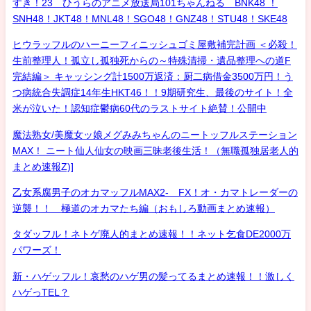
すき！23 ひうらのアニメ放送局101ちゃんねる BNK48 ！
SNH48！JKT48！MNL48！SGO48！GNZ48！STU48！SKE48
ヒウラッフルのハーニーフィニッシュゴミ屋敷補完計画 ＜必殺！
生前整理人！孤立し孤独死からの～特殊清掃・遺品整理への道F
完結編＞ キャッシング計1500万返済：厨二病借金3500万円！う
つ病統合失調症14年生HKT46！！9期研究生、最後のサイト！全
米が泣いた！認知症鬱病60代のラストサイト絶賛！公開中
魔法熟女/美魔女ッ娘メグみみちゃんのニートッフルステーション
MAX！ ニート仙人仙女の映画三昧老後生活！（無職孤独居老人的
まとめ速報Z)]
乙女系腐男子のオカマッフルMAX2- FX！オ・カマトレーダーの
逆襲！！ 極道のオカマたち編（おもしろ動画まとめ速報）
タダッフル！ネトゲ廃人的まとめ速報！！ネット乞食DE2000万
パワーズ！
新・ハゲッフル！哀愁のハゲ男の髪ってるまとめ速報！！激しく
ハゲっTEL？