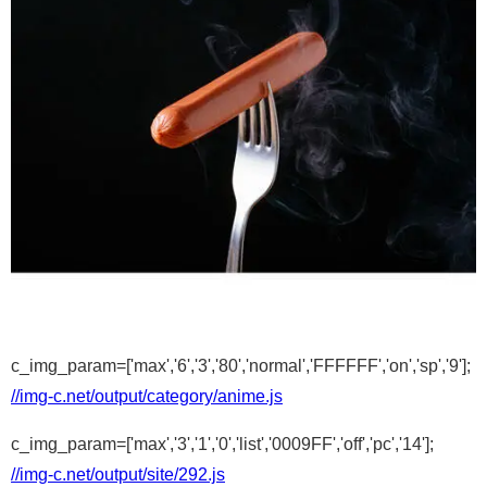
c_img_param=['max','6','3','80','normal','FFFFFF','on','sp','9'];
//img-c.net/output/category/anime.js
c_img_param=['max','3','1','0','list','0009FF','off','pc','14'];
//img-c.net/output/site/292.js