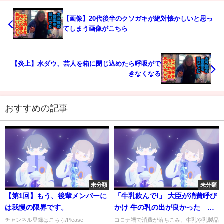
【画像】20代後半のクソガキが絶対懐かしいと思っ
てしまう画像がこちら
【炎上】水ダウ、芸人を箱に閉じ込めたら呼吸がで
きなくなる
おすすめの記事
未分類
未分類
【第1回】もう、後輩メンバーに
「牛乳飲んで!」 大臣が消費呼び
は我慢の限界です。
かけ 牛の乳の出が良かった 大
量廃棄のおそれも
チャンネル登録はこちら/Please
コロナ禍で消費が落ちこみ、牛乳や乳製品