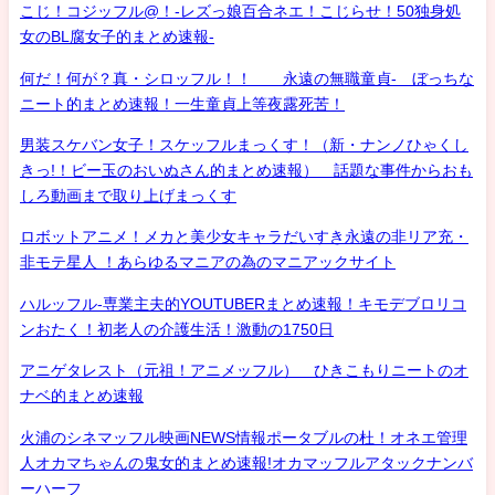
こじ！コジッフル@！-レズっ娘百合ネエ！こじらせ！50独身処
女のBL腐女子的まとめ速報-
何だ！何が？真・シロッフル！！ 永遠の無職童貞- ぼっちな
ニート的まとめ速報！一生童貞上等夜露死苦！
男装スケバン女子！スケッフルまっくす！（新・ナンノひゃくし
きっ!！ビー玉のおいぬさん的まとめ速報） 話題な事件からおも
しろ動画まで取り上げまっくす
ロボットアニメ！メカと美少女キャラだいすき永遠の非リア充・
非モテ星人 ！あらゆるマニアの為のマニアックサイト
ハルッフル-専業主夫的YOUTUBERまとめ速報！キモデブロリコ
ンおたく！初老人の介護生活！激動の1750日
アニゲタレスト（元祖！アニメッフル） ひきこもりニートのオ
ナベ的まとめ速報
火浦のシネマッフル映画NEWS情報ポータブルの杜！オネエ管理
人オカマちゃんの鬼女的まとめ速報!オカマッフルアタックナンバ
ーハーフ