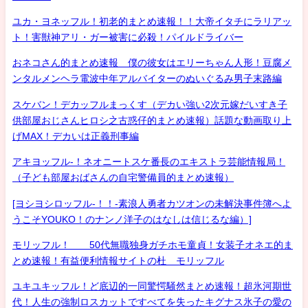
ユカ・ヨネッフル！初老的まとめ速報！！大帝イタチにラリアッ
ト！害獣神アリ・ガー被害に必殺！パイルドライバー
おネコさん的まとめ速報 僕の彼女はエリーちゃん人形！豆腐メ
ンタルメンヘラ電波中年アルバイターのぬいぐるみ男子末路編
スケバン！デカッフルまっくす（デカい強い2次元嫁だいすき子
供部屋おじさんヒロシ之古惑仔的まとめ速報）話題な動画取り上
げMAX！デカいは正義刑事編
アキヨッフル-！ネオニートスケ番長のエキストラ芸能情報局！
（子ども部屋おばさんの自宅警備員的まとめ速報）
[ヨシヨシロッフル-！！-素浪人勇者カツオンの未解決事件簿へよ
うこそYOUKO！のナンノ洋子のはなしは信じるな編）]
モリッフル！ 50代無職独身ガチホモ童貞！女装子オネエ的ま
とめ速報！有益便利情報サイトの杜 モリッフル
ユキユキッフル！ど底辺的一同驚愕騒然まとめ速報！超氷河期世
代！人生の強制ロスカットですべてを失ったキグナス氷子の愛の