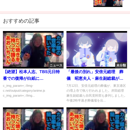
おすすめの記事
ニュース
未分類
【絶望】松本人志、TBS元日特
「最後の別れ」安倍元総理 葬
番での復帰が白紙に…
儀 昭恵夫人・麻生副総裁が弔
辞｜TBS NEWS DIG
c_img_param=; //img-
7月12日、安倍元総理の葬儀が、東京港区
c.net/output/category/anime.js
の増上寺で執り行われました。岸田総理
c_img_param=; //img...
麻生副総裁ら自民党幹部も参列しました。
午後2時半過ぎ葬儀場を出...