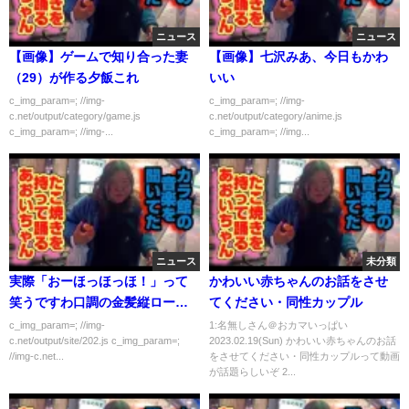
ニュース
ニュース
【画像】ゲームで知り合った妻
【画像】七沢みあ、今日もかわ
（29）が作る夕飯これ
いい
c_img_param=; //img-
c_img_param=; //img-
c.net/output/category/game.js
c.net/output/category/anime.js
c_img_param=; //img-...
c_img_param=; //img...
ニュース
未分類
実際「おーほっほっほ！」って
かわいい赤ちゃんのお話をさせ
笑うですわ口調の金髪縦ロール
てください・同性カップル
のお嬢様ってリアルであんまり
c_img_param=; //img-
1:名無しさん＠おカマいっぱい
c.net/output/site/202.js c_img_param=;
2023.02.19(Sun) かわいい赤ちゃんのお話
見たことないよな
//img-c.net...
をさせてください・同性カップルって動画
が話題らしいぞ 2...