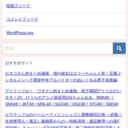
投稿フィード
コメントフィード
WordPress.org
おすすめサイト
おネコさん的まとめ速報 僕の彼女はエリーちゃん人形！豆腐メ
ンタルメンヘラ電波中年アルバイターのぬいぐるみ男子末路編
アイドッフル！ ワタクシ的まとめ速報 地下格闘アイドルだい
すき！23 ひうらのアニメ放送局101ちゃんねる BNK48 ！
SNH48！JKT48！MNL48！SGO48！GNZ48！STU48！SKE48
ヒウラッフルのハーニーフィニッシュゴミ屋敷補完計画 ＜必殺！
生前整理人！孤立し孤独死からの～特殊清掃・遺品整理への道F
完結編＞ キャッシング計1500万返済：厨二病借金3500万円！う