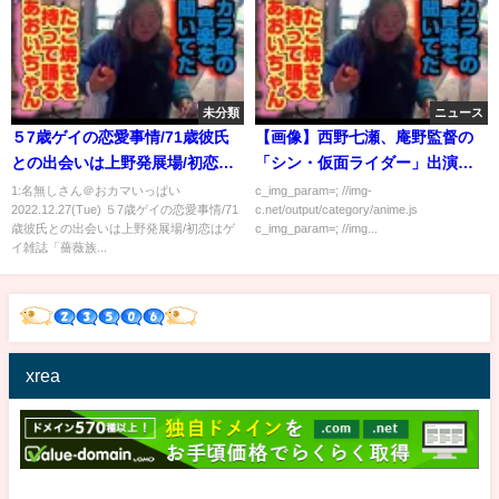
未分類
ニュース
５7歳ゲイの恋愛事情/71歳彼氏
【画像】西野七瀬、庵野監督の
との出会いは上野発展場/初恋は
「シン・仮面ライダー」出演決
ゲイ雑誌「薔薇族」の文通欄
定で坂道グループ史上最も成功
1:名無しさん＠おカマいっぱい
c_img_param=; //img-
2022.12.27(Tue) ５7歳ゲイの恋愛事情/71
c.net/output/category/anime.js
で…
した女優になる
歳彼氏との出会いは上野発展場/初恋はゲ
c_img_param=; //img...
イ雑誌「薔薇族...
xrea