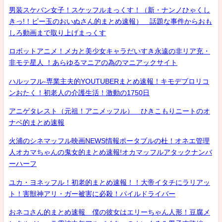
男装スケバン女子！スケッフルまっくす！（新・ナンノひゃくし
きっ!！ビー玉のおいぬさん的まとめ速報） 話題な事件からおも
しろ動画まで取り上げまっくす
ロボットアニメ！メカと美少女キャラだいすき永遠の非リア充・
非モテ星人 ！あらゆるマニアの為のマニアックサイト
ハルッフル-専業主夫的YOUTUBERまとめ速報！キモデブロリコ
ンおたく！初老人の介護生活！激動の1750日
アニゲタレスト（元祖！アニメッフル） ひきこもりニートのオ
ナベ的まとめ速報
火浦のシネマッフル映画NEWS情報ポータブルの杜！オネエ管理
人オカマちゃんの鬼女的まとめ速報!オカマッフルアタックナンバ
ーハーフ
ユカ・ヨネッフル！初老的まとめ速報！！大帝イタチにラリアッ
ト！害獣神アリ・ガー被害に必殺！パイルドライバー
おネコさん的まとめ速報 僕の彼女はエリーちゃん人形！豆腐メ