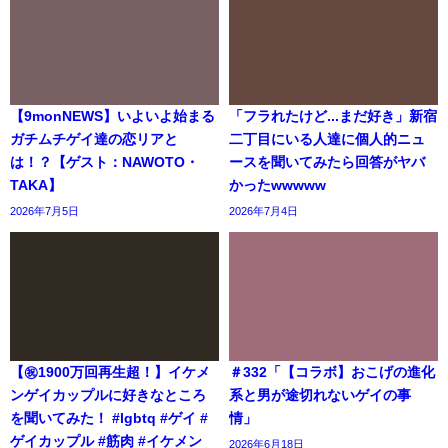
【9monNEWS】いよいよ始まる
「フラれたけど...まだ好き」新宿
ガチムチゲイ達の恋リアと
二丁目にいる人達に個人的ニュ
は！？【ゲスト：NAWOTO・
ースを聞いてみたら回答がヤバ
TAKA】
かったwwwww
2026年7月5日
2026年7月4日
【㊗️1900万回再生超！】イケメ
＃332「【コラボ】おこげの進化
ンゲイカップルに好きなところ
系と男が途切れないゲイの事
を聞いてみた！ #lgbtq #ゲイ #
情」
ゲイカップル #筋肉 #イケメン
2026年6月18日