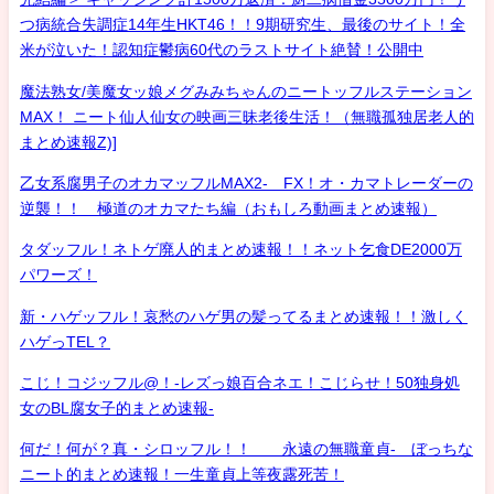
つ病統合失調症14年生HKT46！！9期研究生、最後のサイト！全
米が泣いた！認知症鬱病60代のラストサイト絶賛！公開中
魔法熟女/美魔女ッ娘メグみみちゃんのニートッフルステーション
MAX！ ニート仙人仙女の映画三昧老後生活！（無職孤独居老人的
まとめ速報Z)]
乙女系腐男子のオカマッフルMAX2- FX！オ・カマトレーダーの
逆襲！！ 極道のオカマたち編（おもしろ動画まとめ速報）
タダッフル！ネトゲ廃人的まとめ速報！！ネット乞食DE2000万
パワーズ！
新・ハゲッフル！哀愁のハゲ男の髪ってるまとめ速報！！激しく
ハゲっTEL？
こじ！コジッフル@！-レズっ娘百合ネエ！こじらせ！50独身処
女のBL腐女子的まとめ速報-
何だ！何が？真・シロッフル！！ 永遠の無職童貞- ぼっちな
ニート的まとめ速報！一生童貞上等夜露死苦！