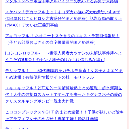
ンタルメンヘラ電波中年アルバイターのぬいぐるみ男子末路編
スケバン！デカッフルまっくす（デカい強い2次元嫁だいすき子
供部屋おじさんヒロシ之古惑仔的まとめ速報）話題な動画取り上
げMAX！デカいは正義刑事編
アキヨッフル-！ネオニートスケ番長のエキストラ芸能情報局！
（子ども部屋おばさんの自宅警備員的まとめ速報）
[ヨシヨシロッフル-！！-素浪人勇者カツオンの未解決事件簿へよ
うこそYOUKO！のナンノ洋子のはなしは信じるな編）]
モリッフル！ 50代無職独身ガチホモ童貞！女装子オネエ的ま
とめ速報！有益便利情報サイトの杜 モリッフル
ユキユキッフル！ど底辺的一同驚愕騒然まとめ速報！超氷河期世
代！人生の強制ロスカットですべてを失ったキグナス氷子の愛の
クリスタルキングボンビー脱出大作戦
ヒロコンプレックスNIGHT 的まとめ速報！！子供が欲しいど陰キ
ャアラフィフ女子のめざせ！専業主婦！婚活計画編