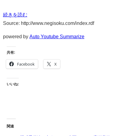
続きを読む
Source: http://www.negisoku.com/index.rdf
powered by
Auto Youtube Summarize
共有:
Facebook
X
いいね:
関連