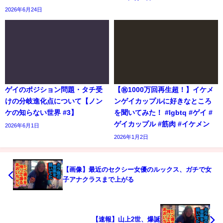
2026年6月24日
ゲイのポジション問題・タチ受
【㊗️1000万回再生超！】イケメ
けの分岐進化点について【ノン
ンゲイカップルに好きなところ
ケの知らない世界 #3】
を聞いてみた！ #lgbtq #ゲイ #
ゲイカップル #筋肉 #イケメン
2026年6月1日
2026年1月2日
【画像】最近のセクシー女優のルックス、ガチで女
子アナクラスまで上がる
【速報】山上2世、爆誕