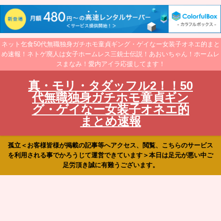
ネット乞食50代無職独身ガチホモ童貞ギング・ゲイなー女装子オネエ的まと
め速報！ネトゲ廃人は女子ホームレス三銃士伝説！あおいちゃん！ホームレ
スまなみ！愛内アイラ応援してます！
真・モリ・タダッフル2！！50
代無職独身ガチホモ童貞ギン
グ・ゲイなー女装子オネエ的
まとめ速報
孤立＜お客様皆様が掲載の記事等へアクセス、閲覧、こちらのサービス
を利用される事でかろうじて運営できています＞本日は足元が悪い中ご
足労頂き誠に有難うございます。