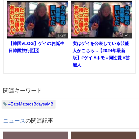
未分類
ゲイ
【韓国VLOG】ゲイのお誕生
実はゲイを公表している芸能
日韓国旅行🇰🇷
人がこちら...【2024年最新
版】#ゲイ #ホモ #同性愛 #芸
能人
関連キーワード
#EatsMatteosBdaysaMB
ニュース
の関連記事