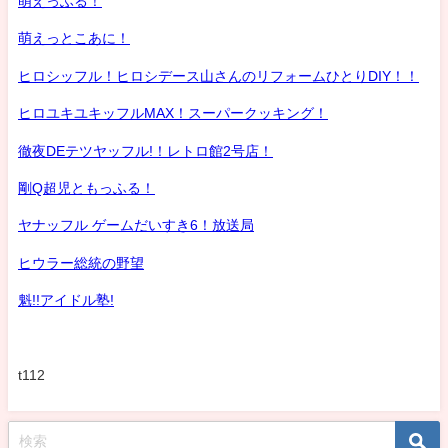
萌えっふる！
萌えっとこあに！
ヒロシッフル！ヒロシデース山さんのリフォームひとりDIY！！
ヒロユキユキッフルMAX！スーパークッキング！
徹夜DEテツヤッフル!！レトロ館2号店！
剛Q超児ともっふる！
ヤナッフル ゲームだいすき6！放送局
ヒウラー総統の野望
魁!!アイドル塾!
t112