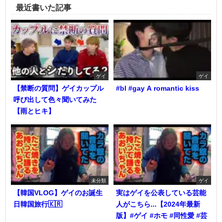
最近書いた記事
ゲイ
ゲイ
【禁断の質問】ゲイカップル
#bl #gay A romantic kiss
呼び出して色々聞いてみた
【雨とヒキ】
未分類
ゲイ
【韓国VLOG】ゲイのお誕生
実はゲイを公表している芸能
日韓国旅行🇰🇷
人がこちら...【2024年最新
版】#ゲイ #ホモ #同性愛 #芸