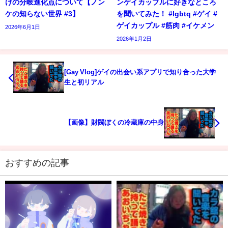
けの分岐進化点について【ノン
ンゲイカップルに好きなところ
ケの知らない世界 #3】
を聞いてみた！ #lgbtq #ゲイ #
ゲイカップル #筋肉 #イケメン
2026年6月1日
2026年1月2日
[Gay Vlog]ゲイの出会い系アプリで知り合った大学
生と初リアル
【画像】財閥ぼくの冷蔵庫の中身
おすすめの記事