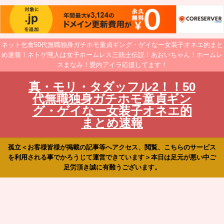
ネット乞食50代無職独身ガチホモ童貞ギング・ゲイなー女装子オネエ的まと
め速報！ネトゲ廃人は女子ホームレス三銃士伝説！あおいちゃん！ホームレ
スまなみ！愛内アイラ応援してます！
真・モリ・タダッフル2！！50
代無職独身ガチホモ童貞ギン
グ・ゲイなー女装子オネエ的
まとめ速報
孤立＜お客様皆様が掲載の記事等へアクセス、閲覧、こちらのサービス
を利用される事でかろうじて運営できています＞本日は足元が悪い中ご
足労頂き誠に有難うございます。