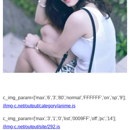
c_img_param=['max','6','3','80','normal','FFFFFF','on','sp','9'];
//img-c.net/output/category/anime.js
c_img_param=['max','3','1','0','list','0009FF','off','pc','14'];
//img-c.net/output/site/292.js