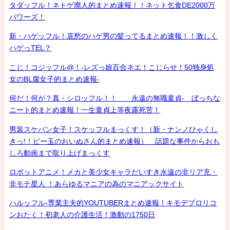
タダッフル！ネトゲ廃人的まとめ速報！！ネット乞食DE2000万
パワーズ！
新・ハゲッフル！哀愁のハゲ男の髪ってるまとめ速報！！激しく
ハゲっTEL？
こじ！コジッフル@！-レズっ娘百合ネエ！こじらせ！50独身処
女のBL腐女子的まとめ速報-
何だ！何が？真・シロッフル！！ 永遠の無職童貞- ぼっちな
ニート的まとめ速報！一生童貞上等夜露死苦！
男装スケバン女子！スケッフルまっくす！（新・ナンノひゃくし
きっ!！ビー玉のおいぬさん的まとめ速報） 話題な事件からおも
しろ動画まで取り上げまっくす
ロボットアニメ！メカと美少女キャラだいすき永遠の非リア充・
非モテ星人 ！あらゆるマニアの為のマニアックサイト
ハルッフル-専業主夫的YOUTUBERまとめ速報！キモデブロリコ
ンおたく！初老人の介護生活！激動の1750日