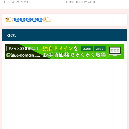
す 2023/08/18(金) 2...
c_img_param=; //img...
xrea