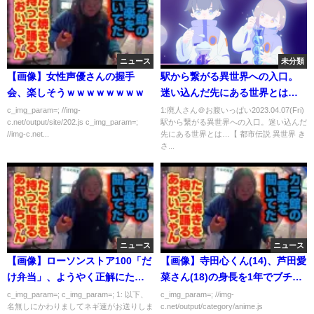
ニュース
未分類
【画像】女性声優さんの握手
駅から繋がる異世界への入口。
会、楽しそうｗｗｗｗｗｗｗｗ
迷い込んだ先にある世界とは…
【 都市伝説 異世界 きさらぎ駅
c_img_param=; //img-
1:廃人さん＠お腹いっぱい2023.04.07(Fri)
c.net/output/site/202.js c_img_param=;
駅から繋がる異世界への入口。迷い込んだ
2ch 】
//img-c.net...
先にある世界とは…【 都市伝説 異世界 き
さ...
ニュース
ニュース
【画像】ローソンストア100「だ
【画像】寺田心くん(14)、芦田愛
け弁当」、ようやく正解にたど
菜さん(18)の身長を1年でブチ抜
り着く
かす
c_img_param=; c_img_param=; 1: 以下、
c_img_param=; //img-
名無しにかわりましてネギ速がお送りしま
c.net/output/category/anime.js