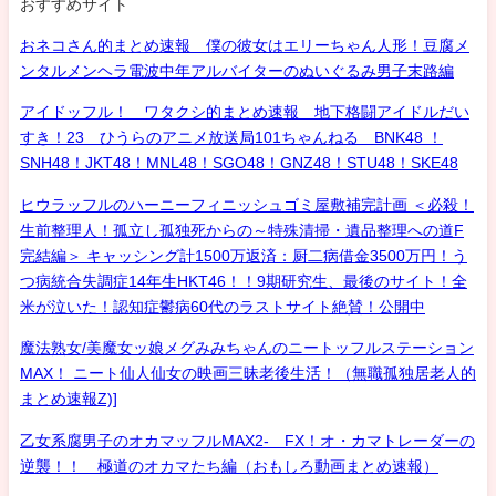
おすすめサイト
おネコさん的まとめ速報 僕の彼女はエリーちゃん人形！豆腐メ
ンタルメンヘラ電波中年アルバイターのぬいぐるみ男子末路編
アイドッフル！ ワタクシ的まとめ速報 地下格闘アイドルだい
すき！23 ひうらのアニメ放送局101ちゃんねる BNK48 ！
SNH48！JKT48！MNL48！SGO48！GNZ48！STU48！SKE48
ヒウラッフルのハーニーフィニッシュゴミ屋敷補完計画 ＜必殺！
生前整理人！孤立し孤独死からの～特殊清掃・遺品整理への道F
完結編＞ キャッシング計1500万返済：厨二病借金3500万円！う
つ病統合失調症14年生HKT46！！9期研究生、最後のサイト！全
米が泣いた！認知症鬱病60代のラストサイト絶賛！公開中
魔法熟女/美魔女ッ娘メグみみちゃんのニートッフルステーション
MAX！ ニート仙人仙女の映画三昧老後生活！（無職孤独居老人的
まとめ速報Z)]
乙女系腐男子のオカマッフルMAX2- FX！オ・カマトレーダーの
逆襲！！ 極道のオカマたち編（おもしろ動画まとめ速報）