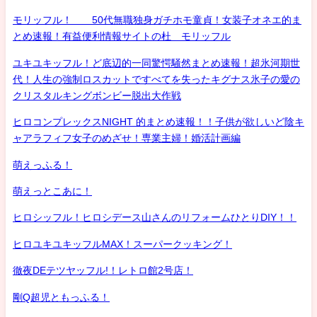
モリッフル！ 50代無職独身ガチホモ童貞！女装子オネエ的ま
とめ速報！有益便利情報サイトの杜 モリッフル
ユキユキッフル！ど底辺的一同驚愕騒然まとめ速報！超氷河期世
代！人生の強制ロスカットですべてを失ったキグナス氷子の愛の
クリスタルキングボンビー脱出大作戦
ヒロコンプレックスNIGHT 的まとめ速報！！子供が欲しいど陰キ
ャアラフィフ女子のめざせ！専業主婦！婚活計画編
萌えっふる！
萌えっとこあに！
ヒロシッフル！ヒロシデース山さんのリフォームひとりDIY！！
ヒロユキユキッフルMAX！スーパークッキング！
徹夜DEテツヤッフル!！レトロ館2号店！
剛Q超児ともっふる！