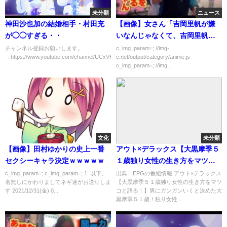
未分類
ニュース
神田沙也加の結婚相手・村田充
【画像】女さん「吉岡里帆が嫌
が◯◯すぎる・・
いなんじゃなくて、吉岡里帆が
好きな男がキモイ。」
チャンネル登録お願いします。
c_img_param=; //img-
→https://www.youtube.com/channel/UCxVHAv9HYB3cMX8PsuakV...
c.net/output/category/anime.js
c_img_param=; //img...
文化
未分類
【画像】田村ゆかりの史上一番
アウト×デラックス【大黒摩季５
セクシーキャラ決定ｗｗｗｗｗ
１歳独り女性の生き方をマツコ
と語る！】[字]…の番組内容解析
c_img_param=; c_img_param=; 1: 以下、
出典：EPGの番組情報 アウト×デラックス
名無しにかわりましてネギ速がお送りしま
【大黒摩季５１歳独り女性の生き方をマツ
まとめ
す 2021/12/31(金) 0...
コと語る！】男にガンガンいくと決めた大
黒摩季５１歳！独り女性...