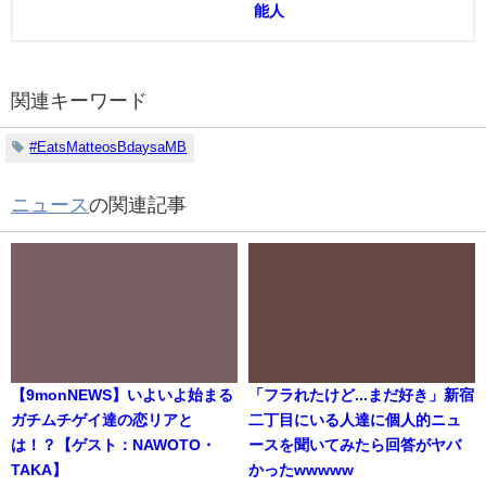
能人
関連キーワード
#EatsMatteosBdaysaMB
ニュース
の関連記事
【9monNEWS】いよいよ始まる
「フラれたけど...まだ好き」新宿
ガチムチゲイ達の恋リアと
二丁目にいる人達に個人的ニュ
は！？【ゲスト：NAWOTO・
ースを聞いてみたら回答がヤバ
TAKA】
かったwwwww