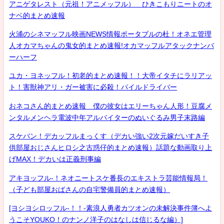
アニゲタレスト（元祖！アニメッフル） ひきこもりニートのオ
ナベ的まとめ速報
火浦のシネマッフル映画NEWS情報ポータブルの杜！オネエ管理
人オカマちゃんの鬼女的まとめ速報!オカマッフルアタックナンバ
ーハーフ
ユカ・ヨネッフル！初老的まとめ速報！！大帝イタチにラリアッ
ト！害獣神アリ・ガー被害に必殺！パイルドライバー
おネコさん的まとめ速報 僕の彼女はエリーちゃん人形！豆腐メ
ンタルメンヘラ電波中年アルバイターのぬいぐるみ男子末路編
スケバン！デカッフルまっくす（デカい強い2次元嫁だいすき子
供部屋おじさんヒロシ之古惑仔的まとめ速報）話題な動画取り上
げMAX！デカいは正義刑事編
アキヨッフル-！ネオニートスケ番長のエキストラ芸能情報局！
（子ども部屋おばさんの自宅警備員的まとめ速報）
[ヨシヨシロッフル-！！-素浪人勇者カツオンの未解決事件簿へよ
うこそYOUKO！のナンノ洋子のはなしは信じるな編）]