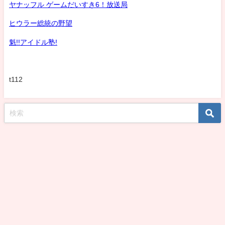
ヤナッフル ゲームだいすき6！放送局
ヒウラー総統の野望
魁!!アイドル塾!
t112