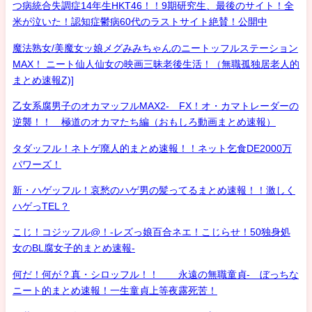
つ病統合失調症14年生HKT46！！9期研究生、最後のサイト！全
米が泣いた！認知症鬱病60代のラストサイト絶賛！公開中
魔法熟女/美魔女ッ娘メグみみちゃんのニートッフルステーション
MAX！ ニート仙人仙女の映画三昧老後生活！（無職孤独居老人的
まとめ速報Z)]
乙女系腐男子のオカマッフルMAX2- FX！オ・カマトレーダーの
逆襲！！ 極道のオカマたち編（おもしろ動画まとめ速報）
タダッフル！ネトゲ廃人的まとめ速報！！ネット乞食DE2000万
パワーズ！
新・ハゲッフル！哀愁のハゲ男の髪ってるまとめ速報！！激しく
ハゲっTEL？
こじ！コジッフル@！-レズっ娘百合ネエ！こじらせ！50独身処
女のBL腐女子的まとめ速報-
何だ！何が？真・シロッフル！！ 永遠の無職童貞- ぼっちな
ニート的まとめ速報！一生童貞上等夜露死苦！