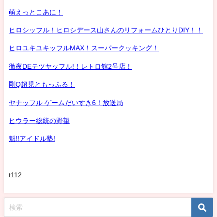
萌えっとこあに！
ヒロシッフル！ヒロシデース山さんのリフォームひとりDIY！！
ヒロユキユキッフルMAX！スーパークッキング！
徹夜DEテツヤッフル!！レトロ館2号店！
剛Q超児ともっふる！
ヤナッフル ゲームだいすき6！放送局
ヒウラー総統の野望
魁!!アイドル塾!
t112