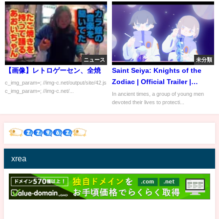
ニュース
未分類
【画像】レトロゲーセン、全焼
Saint Seiya: Knights of the
Zodiac | Official Trailer |
c_img_param=; //img-c.net/output/site/42.js
c_img_param=; //img-c.net/...
Netflix
In ancient times, a group of young men
devoted their lives to protecti...
xrea