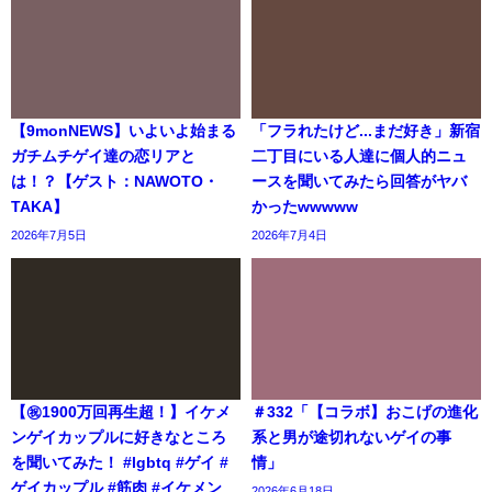
【9monNEWS】いよいよ始まる
「フラれたけど...まだ好き」新宿
ガチムチゲイ達の恋リアと
二丁目にいる人達に個人的ニュ
は！？【ゲスト：NAWOTO・
ースを聞いてみたら回答がヤバ
TAKA】
かったwwwww
2026年7月5日
2026年7月4日
【㊗️1900万回再生超！】イケメ
＃332「【コラボ】おこげの進化
ンゲイカップルに好きなところ
系と男が途切れないゲイの事
を聞いてみた！ #lgbtq #ゲイ #
情」
ゲイカップル #筋肉 #イケメン
2026年6月18日