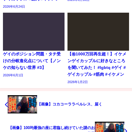
2026年6月24日
ゲイのポジション問題・タチ受
【㊗️1000万回再生超！】イケメ
けの分岐進化点について【ノン
ンゲイカップルに好きなところ
ケの知らない世界 #3】
を聞いてみた！ #lgbtq #ゲイ #
ゲイカップル #筋肉 #イケメン
2026年6月1日
2026年1月2日
【画像】コカコーララベルレス、届く
【画像】100均最強の座に君臨し続けていた謎のお