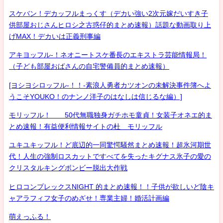
スケバン！デカッフルまっくす（デカい強い2次元嫁だいすき子
供部屋おじさんヒロシ之古惑仔的まとめ速報）話題な動画取り上
げMAX！デカいは正義刑事編
アキヨッフル-！ネオニートスケ番長のエキストラ芸能情報局！
（子ども部屋おばさんの自宅警備員的まとめ速報）
[ヨシヨシロッフル-！！-素浪人勇者カツオンの未解決事件簿へよ
うこそYOUKO！のナンノ洋子のはなしは信じるな編）]
モリッフル！ 50代無職独身ガチホモ童貞！女装子オネエ的ま
とめ速報！有益便利情報サイトの杜 モリッフル
ユキユキッフル！ど底辺的一同驚愕騒然まとめ速報！超氷河期世
代！人生の強制ロスカットですべてを失ったキグナス氷子の愛の
クリスタルキングボンビー脱出大作戦
ヒロコンプレックスNIGHT 的まとめ速報！！子供が欲しいど陰キ
ャアラフィフ女子のめざせ！専業主婦！婚活計画編
萌えっふる！