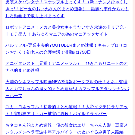
男装スケバン女子！スケッフルまっくす！（新・ナンノひゃくし
きっ!！ビー玉のおいぬさん的まとめ速報） 話題な事件からおも
しろ動画まで取り上げまっくす
ロボットアニメ！メカと美少女キャラだいすき永遠の非リア充・
非モテ星人 ！あらゆるマニアの為のマニアックサイト
ハルッフル-専業主夫的YOUTUBERまとめ速報！キモデブロリコ
ンおたく！初老人の介護生活！激動の1750日
アニゲタレスト（元祖！アニメッフル） ひきこもりニートのオ
ナベ的まとめ速報
火浦のシネマッフル映画NEWS情報ポータブルの杜！オネエ管理
人オカマちゃんの鬼女的まとめ速報!オカマッフルアタックナンバ
ーハーフ
ユカ・ヨネッフル！初老的まとめ速報！！大帝イタチにラリアッ
ト！害獣神アリ・ガー被害に必殺！パイルドライバー
おネコさん的まとめ速報 僕の彼女はエリーちゃん人形！豆腐メ
ンタルメンヘラ電波中年アルバイターのぬいぐるみ男子末路編