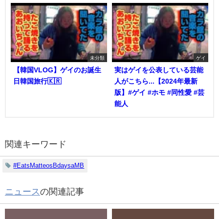
未分類
ゲイ
【韓国VLOG】ゲイのお誕生
実はゲイを公表している芸能
日韓国旅行🇰🇷
人がこちら...【2024年最新
版】#ゲイ #ホモ #同性愛 #芸
能人
関連キーワード
#EatsMatteosBdaysaMB
ニュース
の関連記事