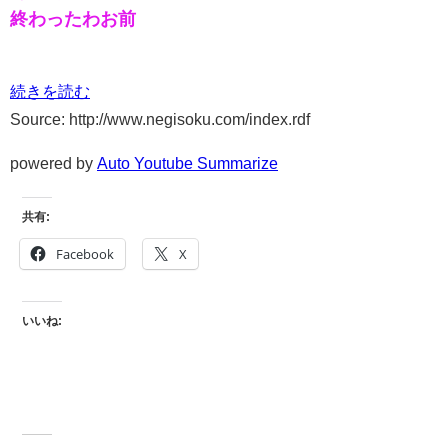
終わったわお前
続きを読む
Source: http://www.negisoku.com/index.rdf
powered by
Auto Youtube Summarize
共有:
Facebook
X
いいね: