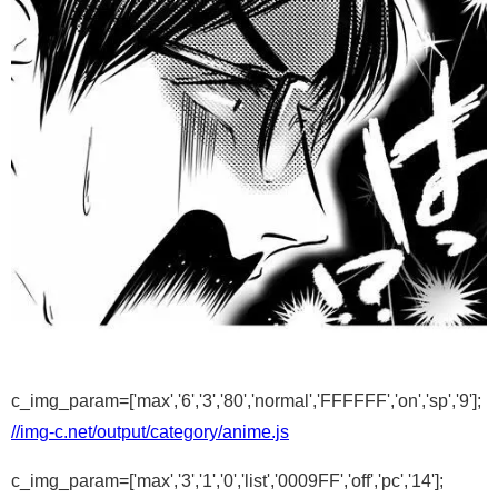
c_img_param=['max','6','3','80','normal','FFFFFF','on','sp','9'];
//img-c.net/output/category/anime.js
c_img_param=['max','3','1','0','list','0009FF','off','pc','14'];