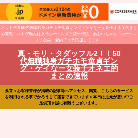
ネット乞食50代無職独身ガチホモ童貞ギング・ゲイなー女装子オネエ的まと
め速報！ネトゲ廃人は女子ホームレス三銃士伝説！あおいちゃん！ホームレ
スまなみ！愛内アイラ応援してます！
真・モリ・タダッフル2！！50
代無職独身ガチホモ童貞ギン
グ・ゲイなー女装子オネエ的
まとめ速報
孤立＜お客様皆様が掲載の記事等へアクセス、閲覧、こちらのサービス
を利用される事でかろうじて運営できています＞本日は足元が悪い中ご
足労頂き誠に有難うございます。