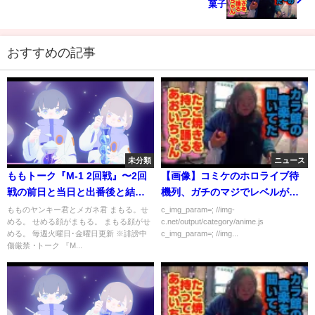
菓子
おすすめの記事
未分類
ニュース
ももトーク『M-1 2回戦』〜2回
【画像】コミケのホロライブ待
戦の前日と当日と出番後と結果
機列、ガチのマジでレベルが違
発表。エントリーナンバー6はま
うｗｗｗｗｗ
もものヤンキー君とメガネ君 まもる。せ
c_img_param=; //img-
める。 せめる顔がまもる。 まもる顔がせ
c.net/output/category/anime.js
だ死んでいない〜
める。 毎週火曜日･金曜日更新 ※誹謗中
c_img_param=; //img...
傷厳禁 ･トーク 『M...