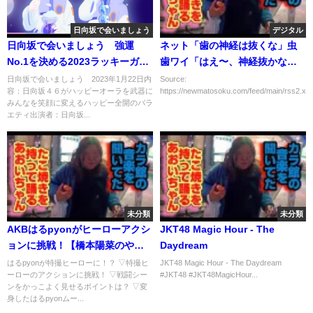
日向坂で会いましょう
デジタル
日向坂で会いましょう 強運
ネット「歯の神経は抜くな」虫
No.1を決める2023ラッキーガー
歯ワイ「はえ〜、神経抜かない
ル選手権 1月22日
ように治療お願いします」歯医
日向坂で会いましょう 2023年1月22日内
Source:
容：日向坂４６がハッピーオーラを武器に
https://newmatosoku.com/feed/main/rss2.xml.
者「あのさあ…笑」
みんなを笑顔に変えるハッピー全開のバラ
エティ出演者：日向坂...
未分類
未分類
AKBはるpyonがヒーローアクシ
JKT48 Magic Hour - The
ョンに挑戦！【橋本陽菜のやっ
Daydream
てみっちゃ】
はるpyonが特撮ヒーローに！？ ▽特撮ヒ
JKT48 Magic Hour - The Daydream
ーローのアクションに挑戦！ ▽戦闘シー
#JKT48 #JKT48MagicHour...
ンをかっこよく見せるポイントは？ ▽変
身したはるpyonムー...