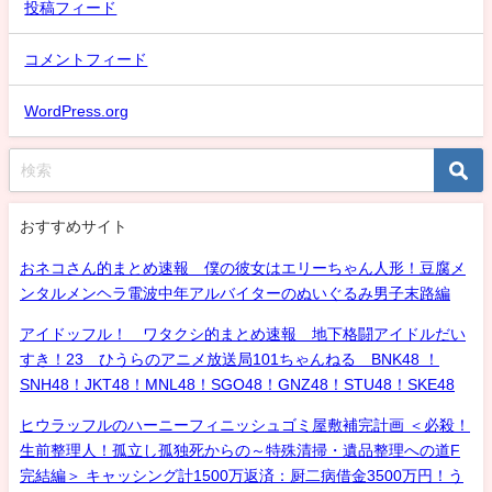
投稿フィード
コメントフィード
WordPress.org
おすすめサイト
おネコさん的まとめ速報 僕の彼女はエリーちゃん人形！豆腐メ
ンタルメンヘラ電波中年アルバイターのぬいぐるみ男子末路編
アイドッフル！ ワタクシ的まとめ速報 地下格闘アイドルだい
すき！23 ひうらのアニメ放送局101ちゃんねる BNK48 ！
SNH48！JKT48！MNL48！SGO48！GNZ48！STU48！SKE48
ヒウラッフルのハーニーフィニッシュゴミ屋敷補完計画 ＜必殺！
生前整理人！孤立し孤独死からの～特殊清掃・遺品整理への道F
完結編＞ キャッシング計1500万返済：厨二病借金3500万円！う