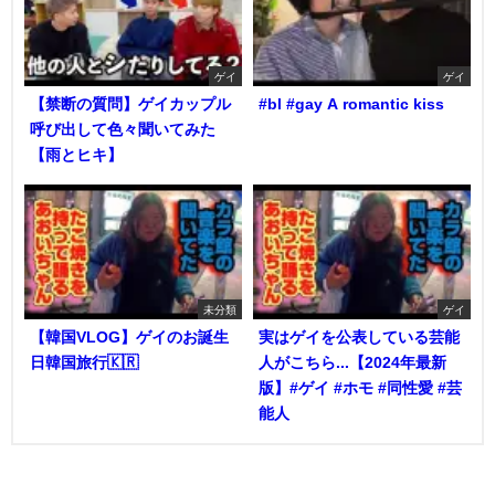
ゲイ
ゲイ
【禁断の質問】ゲイカップル
#bl #gay A romantic kiss
呼び出して色々聞いてみた
【雨とヒキ】
未分類
ゲイ
【韓国VLOG】ゲイのお誕生
実はゲイを公表している芸能
日韓国旅行🇰🇷
人がこちら...【2024年最新
版】#ゲイ #ホモ #同性愛 #芸
能人