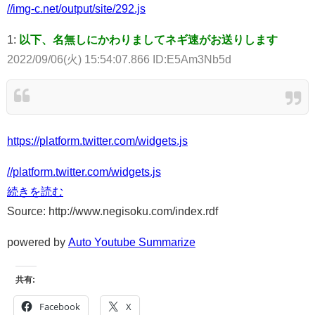
//img-c.net/output/site/292.js
1:
以下、名無しにかわりましてネギ速がお送りします
2022/09/06(火) 15:54:07.866 ID:E5Am3Nb5d
https://platform.twitter.com/widgets.js
//platform.twitter.com/widgets.js
続きを読む
Source: http://www.negisoku.com/index.rdf
powered by
Auto Youtube Summarize
共有:
Facebook
X