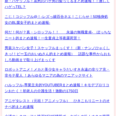
新・ハゲッフル！哀愁のハゲ男の髪ってるまとめ速報！！激しく
ハゲっTEL？
こじ！コジッフル@！-レズっ娘百合ネエ！こじらせ！50独身処
女のBL腐女子的まとめ速報-
何だ！何が？真・シロッフル！！ 永遠の無職童貞- ぼっちな
ニート的まとめ速報！一生童貞上等夜露死苦！
男装スケバン女子！スケッフルまっくす！（新・ナンノひゃくし
きっ!！ビー玉のおいぬさん的まとめ速報） 話題な事件からおも
しろ動画まで取り上げまっくす
ロボットアニメ！メカと美少女キャラだいすき永遠の非リア充・
非モテ星人 ！あらゆるマニアの為のマニアックサイト
ハルッフル-専業主夫的YOUTUBERまとめ速報！キモデブロリコ
ンおたく！初老人の介護生活！激動の1750日
アニゲタレスト（元祖！アニメッフル） ひきこもりニートのオ
ナベ的まとめ速報