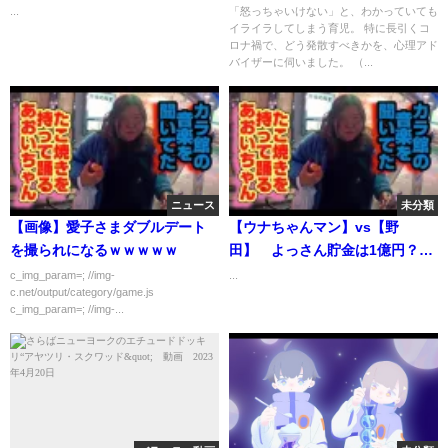
...
「怒っちゃいけない」と、わかっていても
イライラしてしまう育児。 特に長引くコ
ロナ禍で、どう発散すべきかを、心理アド
バイザーに伺いました。 （...
ニュース
未分類
【画像】愛子さまダブルデート
【ウナちゃんマン】vs【野
を撮られになるｗｗｗｗｗ
田】 よっさん貯金は1億円？
2022年05月15日
c_img_param=; //img-
...
c.net/output/category/game.js
c_img_param=; //img-...