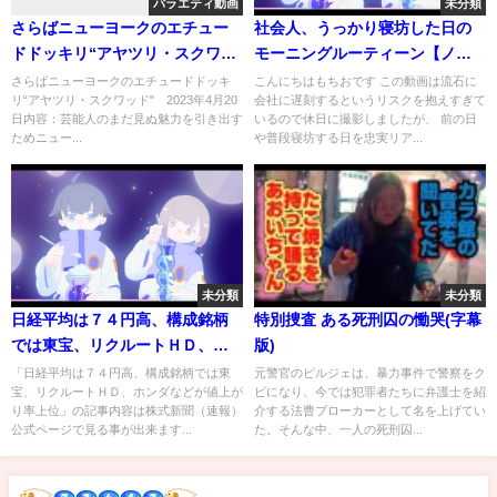
バラエティ動画
未分類
さらばニューヨークのエチュー
社会人、うっかり寝坊した日の
ドドッキリ“アヤツリ・スクワッ
モーニングルーティーン【ノー
ド&quot; 動画 2023年4月20
カット.カメラ固定/morning
さらばニューヨークのエチュードドッキ
こんにちはもちおです この動画は流石に
リ“アヤツリ・スクワッド" 2023年4月20
会社に遅刻するというリスクを抱えすぎて
日
routine】
日内容：芸能人のまだ見ぬ魅力を引き出す
いるので休日に撮影しましたが、 前の日
ためニュー...
や普段寝坊する日を忠実リア...
未分類
未分類
日経平均は７４円高、構成銘柄
特別捜査 ある死刑囚の慟哭(字幕
では東宝、リクルートＨＤ、ホ
版)
ンダなどが値上がり率上位
「日経平均は７４円高、構成銘柄では東
元警官のピルジェは、暴力事件で警察をク
宝、リクルートＨＤ、ホンダなどが値上が
ビになり、今では犯罪者たちに弁護士を紹
り率上位」の記事内容は株式新聞（速報）
介する法曹ブローカーとして名を上げてい
公式ページで見る事が出来ます...
た。そんな中、一人の死刑囚...