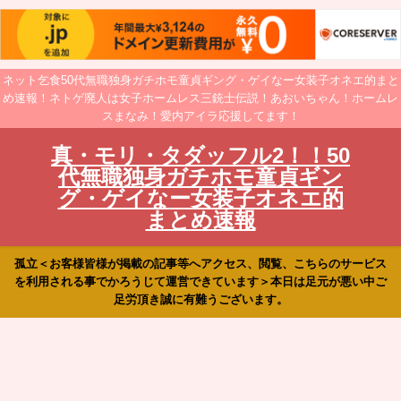
ネット乞食50代無職独身ガチホモ童貞ギング・ゲイなー女装子オネエ的まと
め速報！ネトゲ廃人は女子ホームレス三銃士伝説！あおいちゃん！ホームレ
スまなみ！愛内アイラ応援してます！
真・モリ・タダッフル2！！50
代無職独身ガチホモ童貞ギン
グ・ゲイなー女装子オネエ的
まとめ速報
孤立＜お客様皆様が掲載の記事等へアクセス、閲覧、こちらのサービス
を利用される事でかろうじて運営できています＞本日は足元が悪い中ご
足労頂き誠に有難うございます。