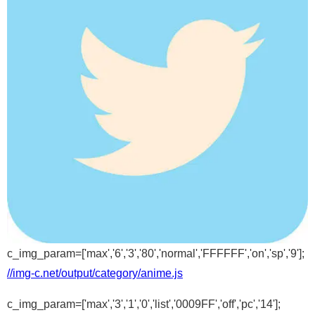
c_img_param=['max','6','3','80','normal','FFFFFF','on','sp','9'];
//img-c.net/output/category/anime.js
c_img_param=['max','3','1','0','list','0009FF','off','pc','14'];