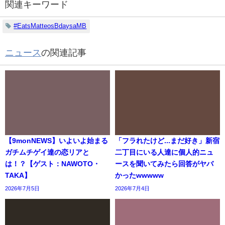
関連キーワード
#EatsMatteosBdaysaMB
ニュース
の関連記事
【9monNEWS】いよいよ始まる
「フラれたけど...まだ好き」新宿
ガチムチゲイ達の恋リアと
二丁目にいる人達に個人的ニュ
は！？【ゲスト：NAWOTO・
ースを聞いてみたら回答がヤバ
TAKA】
かったwwwww
2026年7月5日
2026年7月4日