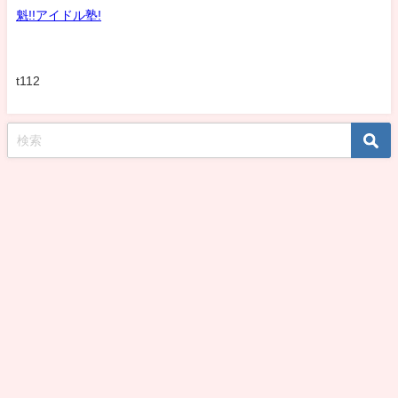
魁!!アイドル塾!
t112
koshirohiroko39jp All Rights Reserved.