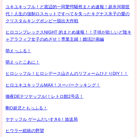
ユキユキッフル！ど底辺的一同驚愕騒然まとめ速報！超氷河期世
代！人生の強制ロスカットですべてを失ったキグナス氷子の愛の
クリスタルキングボンビー脱出大作戦
ヒロコンプレックスNIGHT 的まとめ速報！！子供が欲しいど陰キ
ャアラフィフ女子のめざせ！専業主婦！婚活計画編
萌えっふる！
萌えっとこあに！
ヒロシッフル！ヒロシデース山さんのリフォームひとりDIY！！
ヒロユキユキッフルMAX！スーパークッキング！
徹夜DEテツヤッフル!！レトロ館2号店！
剛Q超児ともっふる！
ヤナッフル ゲームだいすき6！放送局
ヒウラー総統の野望