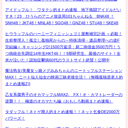
アイドッフル！ ワタクシ的まとめ速報 地下格闘アイドルだい
すき！23 ひうらのアニメ放送局101ちゃんねる BNK48 ！
SNH48！JKT48！MNL48！SGO48！GNZ48！STU48！SKE48
ヒウラッフルのハーニーフィニッシュゴミ屋敷補完計画 ＜必殺！
生前整理人！孤立し孤独死からの～特殊清掃・遺品整理への道F
完結編＞ キャッシング計1500万返済：厨二病借金3500万円！う
つ病統合失調症14年生HKT46！！9期研究生、最後のサイト！全
米が泣いた！認知症鬱病60代のラストサイト絶賛！公開中
魔法熟女/美魔女ッ娘メグみみちゃんのニートッフルステーション
MAX！ ニート仙人仙女の映画三昧老後生活！（無職孤独居老人的
まとめ速報Z)]
乙女系腐男子のオカマッフルMAX2- FX！オ・カマトレーダーの
逆襲！！ 極道のオカマたち編（おもしろ動画まとめ速報）
タダッフル！ネトゲ廃人的まとめ速報！！ネット乞食DE2000万
パワーズ！