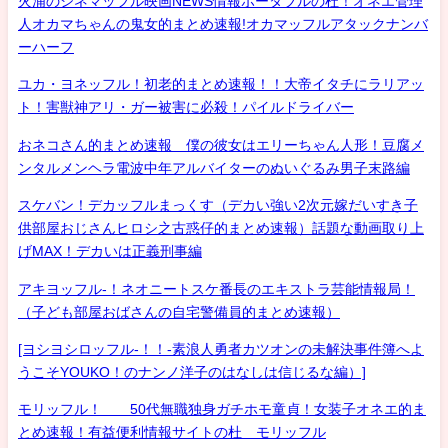
火浦のシネマッフル映画NEWS情報ポータブルの杜！オネエ管理
人オカマちゃんの鬼女的まとめ速報!オカマッフルアタックナンバ
ーハーフ
ユカ・ヨネッフル！初老的まとめ速報！！大帝イタチにラリアッ
ト！害獣神アリ・ガー被害に必殺！パイルドライバー
おネコさん的まとめ速報 僕の彼女はエリーちゃん人形！豆腐メ
ンタルメンヘラ電波中年アルバイターのぬいぐるみ男子末路編
スケバン！デカッフルまっくす（デカい強い2次元嫁だいすき子
供部屋おじさんヒロシ之古惑仔的まとめ速報）話題な動画取り上
げMAX！デカいは正義刑事編
アキヨッフル-！ネオニートスケ番長のエキストラ芸能情報局！
（子ども部屋おばさんの自宅警備員的まとめ速報）
[ヨシヨシロッフル-！！-素浪人勇者カツオンの未解決事件簿へよ
うこそYOUKO！のナンノ洋子のはなしは信じるな編）]
モリッフル！ 50代無職独身ガチホモ童貞！女装子オネエ的ま
とめ速報！有益便利情報サイトの杜 モリッフル