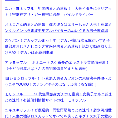
ユカ・ヨネッフル！初老的まとめ速報！！大帝イタチにラリアッ
ト！害獣神アリ・ガー被害に必殺！パイルドライバー
おネコさん的まとめ速報 僕の彼女はエリーちゃん人形！豆腐メ
ンタルメンヘラ電波中年アルバイターのぬいぐるみ男子末路編
スケバン！デカッフルまっくす（デカい強い2次元嫁だいすき子
供部屋おじさんヒロシ之古惑仔的まとめ速報）話題な動画取り上
げMAX！デカいは正義刑事編
アキヨッフル-！ネオニートスケ番長のエキストラ芸能情報局！
（子ども部屋おばさんの自宅警備員的まとめ速報）
[ヨシヨシロッフル-！！-素浪人勇者カツオンの未解決事件簿へよ
うこそYOUKO！のナンノ洋子のはなしは信じるな編）]
モリッフル！ 50代無職独身ガチホモ童貞！女装子オネエ的ま
とめ速報！有益便利情報サイトの杜 モリッフル
ユキユキッフル！ど底辺的一同驚愕騒然まとめ速報！超氷河期世
代！人生の強制ロスカットですべてを失ったキグナス氷子の愛の