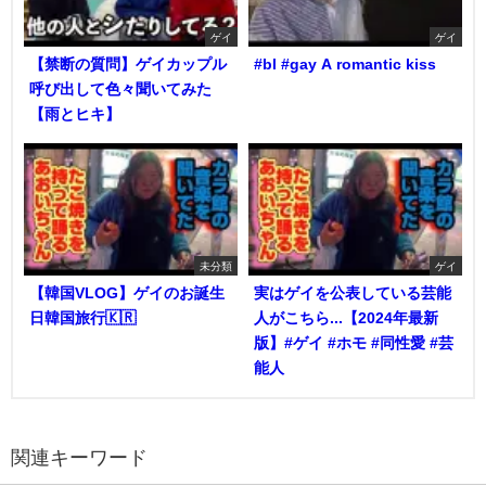
ゲイ
ゲイ
【禁断の質問】ゲイカップル
#bl #gay A romantic kiss
呼び出して色々聞いてみた
【雨とヒキ】
未分類
ゲイ
【韓国VLOG】ゲイのお誕生
実はゲイを公表している芸能
日韓国旅行🇰🇷
人がこちら...【2024年最新
版】#ゲイ #ホモ #同性愛 #芸
能人
関連キーワード