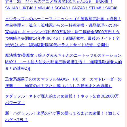
すき！23 ひうらのアニメ放送局101ちゃんねる BNK48 ！
SNH48！JKT48！MNL48！SGO48！GNZ48！STU48！SKE48
ヒウラッフルのハーニーフィニッシュゴミ屋敷補完計画 ＜必殺！
生前整理人！孤立し孤独死からの～特殊清掃・遺品整理への道F
完結編＞ キャッシング計1500万返済：厨二病借金3500万円！う
つ病統合失調症14年生HKT46！！9期研究生、最後のサイト！全
米が泣いた！認知症鬱病60代のラストサイト絶賛！公開中
魔法熟女/美魔女ッ娘メグみみちゃんのニートッフルステーション
MAX！ ニート仙人仙女の映画三昧老後生活！（無職孤独居老人的
まとめ速報Z)]
乙女系腐男子のオカマッフルMAX2- FX！オ・カマトレーダーの
逆襲！！ 極道のオカマたち編（おもしろ動画まとめ速報）
タダッフル！ネトゲ廃人的まとめ速報！！ネット乞食DE2000万
パワーズ！
新・ハゲッフル！哀愁のハゲ男の髪ってるまとめ速報！！激しく
ハゲっTEL？