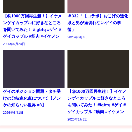
【㊗️1900万回再生超！】イケメ
＃332「【コラボ】おこげの進化
ンゲイカップルに好きなところ
系と男が途切れないゲイの事
を聞いてみた！ #lgbtq #ゲイ #
情」
ゲイカップル #筋肉 #イケメン
2026年6月18日
2026年6月24日
ゲイのポジション問題・タチ受
【㊗️1000万回再生超！】イケメ
けの分岐進化点について【ノン
ンゲイカップルに好きなところ
ケの知らない世界 #3】
を聞いてみた！ #lgbtq #ゲイ #
ゲイカップル #筋肉 #イケメン
2026年6月1日
2026年1月2日