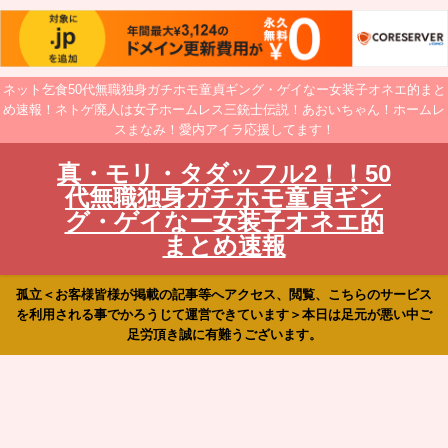
ネット乞食50代無職独身ガチホモ童貞ギング・ゲイなー女装子オネエ的まと
め速報！ネトゲ廃人は女子ホームレス三銃士伝説！あおいちゃん！ホームレ
スまなみ！愛内アイラ応援してます！
真・モリ・タダッフル2！！50
代無職独身ガチホモ童貞ギン
グ・ゲイなー女装子オネエ的
まとめ速報
孤立＜お客様皆様が掲載の記事等へアクセス、閲覧、こちらのサービス
を利用される事でかろうじて運営できています＞本日は足元が悪い中ご
足労頂き誠に有難うございます。