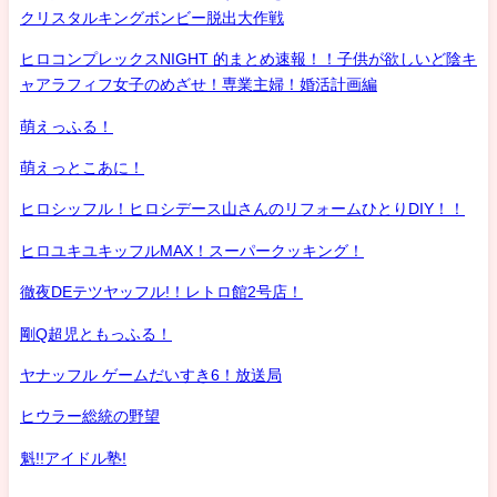
クリスタルキングボンビー脱出大作戦
ヒロコンプレックスNIGHT 的まとめ速報！！子供が欲しいど陰キ
ャアラフィフ女子のめざせ！専業主婦！婚活計画編
萌えっふる！
萌えっとこあに！
ヒロシッフル！ヒロシデース山さんのリフォームひとりDIY！！
ヒロユキユキッフルMAX！スーパークッキング！
徹夜DEテツヤッフル!！レトロ館2号店！
剛Q超児ともっふる！
ヤナッフル ゲームだいすき6！放送局
ヒウラー総統の野望
魁!!アイドル塾!