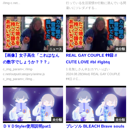
//img-c.net...
行っている生活習慣や行動に潜んでいる間
違いにソレダメする...
ニュース
未分類
【画像】女子高生「これはなん
REAL GAY COUPLE 👬🏻 //
の数字でしょうか？？？」
CUTE LOVE #bl #lgbtq
c_img_param=; //img-
1:名無しさん＠おカマいっぱい
c.net/output/category/anime.js
2024.08.28(Wed) REAL GAY COUPLE
c_img_param=; //img...
👬🏻 // C...
未分類
未分類
ＤＶＤStyler使用説明pat1
ブレソル BLEACH Brave souls