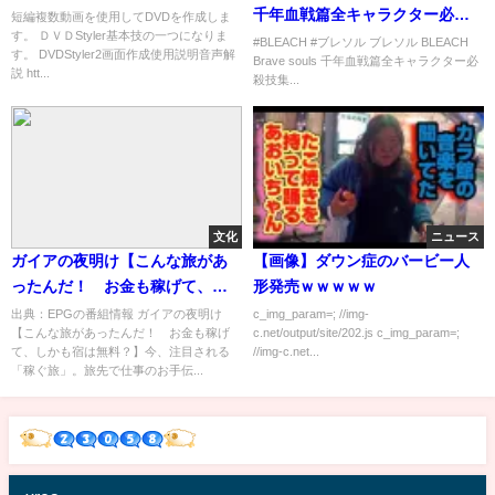
千年血戦篇全キャラクター必殺
短編複数動画を使用してDVDを作成しま
す。 ＤＶＤStyler基本技の一つになりま
技集
#BLEACH #ブレソル ブレソル BLEACH
す。 DVDStyler2画面作成使用説明音声解
Brave souls 千年血戦篇全キャラクター必
説 htt...
殺技集...
文化
ニュース
ガイアの夜明け【こんな旅があ
【画像】ダウン症のバービー人
ったんだ！ お金も稼げて、し
形発売ｗｗｗｗｗ
かも宿は無料？】[字]…の番組内
出典：EPGの番組情報 ガイアの夜明け
c_img_param=; //img-
【こんな旅があったんだ！ お金も稼げ
c.net/output/site/202.js c_img_param=;
容解析まとめ
て、しかも宿は無料？】今、注目される
//img-c.net...
「稼ぐ旅」。旅先で仕事のお手伝...