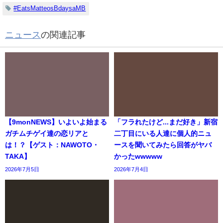
#EatsMatteosBdaysaMB
ニュース
の関連記事
【9monNEWS】いよいよ始まる
「フラれたけど...まだ好き」新宿
ガチムチゲイ達の恋リアと
二丁目にいる人達に個人的ニュ
は！？【ゲスト：NAWOTO・
ースを聞いてみたら回答がヤバ
TAKA】
かったwwwww
2026年7月5日
2026年7月4日