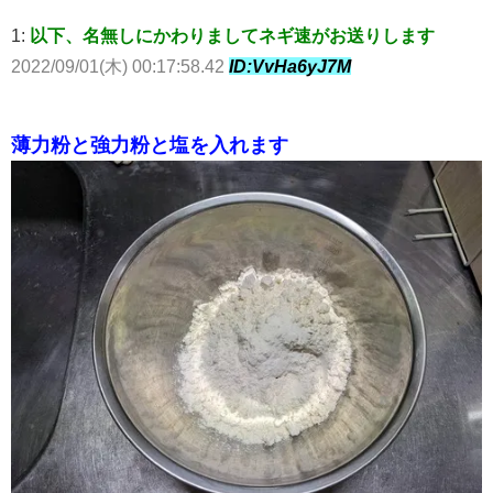
1:
以下、名無しにかわりましてネギ速がお送りします
2022/09/01(木) 00:17:58.42
ID:VvHa6yJ7M
薄力粉と強力粉と塩を入れます