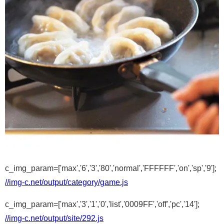
c_img_param=['max','6','3','80','normal','FFFFFF','on','sp','9'];
//img-c.net/output/category/game.js
c_img_param=['max','3','1','0','list','0009FF','off','pc','14'];
//img-c.net/output/site/292.js