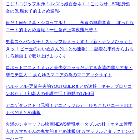
こじ！コジッフル@！-レズっ娘百合ネエ！こじらせ！50独身処
女のBL腐女子的まとめ速報-
何だ！何が？真・シロッフル！！ 永遠の無職童貞- ぼっちな
ニート的まとめ速報！一生童貞上等夜露死苦！
男装スケバン女子！スケッフルまっくす！（新・ナンノひゃくし
きっ!！ビー玉のおいぬさん的まとめ速報） 話題な事件からおも
しろ動画まで取り上げまっくす
ロボットアニメ！メカと美少女キャラだいすき永遠の非リア充・
非モテ星人 ！あらゆるマニアの為のマニアックサイト
ハルッフル-専業主夫的YOUTUBERまとめ速報！キモデブロリコ
ンおたく！初老人の介護生活！激動の1750日
アニゲタレスト（元祖！アニメッフル） ひきこもりニートのオ
ナベ的まとめ速報
火浦のシネマッフル映画NEWS情報ポータブルの杜！オネエ管理
人オカマちゃんの鬼女的まとめ速報!オカマッフルアタックナンバ
ーハーフ