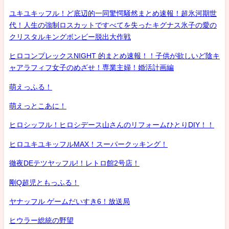
ユキユキッフル！ど底辺的一同驚愕騒然まとめ速報！超氷河期世
代！人生の強制ロスカットですべてを失ったキグナス氷子の愛の
クリスタルキングボンビー脱出大作戦
ヒロコンプレックスNIGHT 的まとめ速報！！子供が欲しいど陰キ
ャアラフィフ女子のめざせ！専業主婦！婚活計画編
萌えっふる！
萌えっとこあに！
ヒロシッフル！ヒロシデース山さんのリフォームひとりDIY！！
ヒロユキユキッフルMAX！スーパークッキング！
徹夜DEテツヤッフル!！レトロ館2号店！
剛Q超児ともっふる！
ヤナッフル ゲームだいすき6！放送局
ヒウラー総統の野望