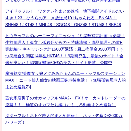
ンタルメンヘラ電波中年アルバイターのぬいぐるみ男子末路編
アイドッフル！ ワタクシ的まとめ速報 地下格闘アイドルだい
すき！23 ひうらのアニメ放送局101ちゃんねる BNK48 ！
SNH48！JKT48！MNL48！SGO48！GNZ48！STU48！SKE48
ヒウラッフルのハーニーフィニッシュゴミ屋敷補完計画 ＜必殺！
生前整理人！孤立し孤独死からの～特殊清掃・遺品整理への道F
完結編＞ キャッシング計1500万返済：厨二病借金3500万円！う
つ病統合失調症14年生HKT46！！9期研究生、最後のサイト！全
米が泣いた！認知症鬱病60代のラストサイト絶賛！公開中
魔法熟女/美魔女ッ娘メグみみちゃんのニートッフルステーション
MAX！ ニート仙人仙女の映画三昧老後生活！（無職孤独居老人的
まとめ速報Z)]
乙女系腐男子のオカマッフルMAX2- FX！オ・カマトレーダーの
逆襲！！ 極道のオカマたち編（おもしろ動画まとめ速報）
タダッフル！ネトゲ廃人的まとめ速報！！ネット乞食DE2000万
パワーズ！