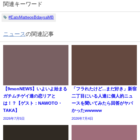
関連キーワード
#EatsMatteosBdaysaMB
ニュース
の関連記事
【9monNEWS】いよいよ始まる
「フラれたけど...まだ好き」新宿
ガチムチゲイ達の恋リアと
二丁目にいる人達に個人的ニュ
は！？【ゲスト：NAWOTO・
ースを聞いてみたら回答がヤバ
TAKA】
かったwwwww
2026年7月5日
2026年7月4日