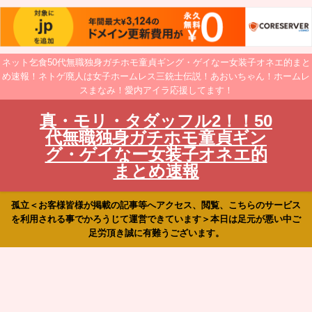
ネット乞食50代無職独身ガチホモ童貞ギング・ゲイなー女装子オネエ的まと
め速報！ネトゲ廃人は女子ホームレス三銃士伝説！あおいちゃん！ホームレ
スまなみ！愛内アイラ応援してます！
真・モリ・タダッフル2！！50
代無職独身ガチホモ童貞ギン
グ・ゲイなー女装子オネエ的
まとめ速報
孤立＜お客様皆様が掲載の記事等へアクセス、閲覧、こちらのサービス
を利用される事でかろうじて運営できています＞本日は足元が悪い中ご
足労頂き誠に有難うございます。