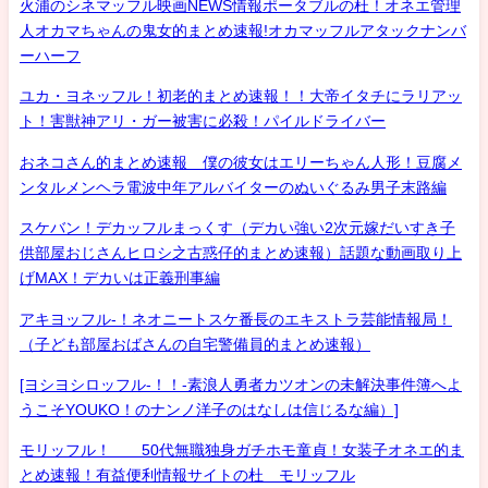
火浦のシネマッフル映画NEWS情報ポータブルの杜！オネエ管理
人オカマちゃんの鬼女的まとめ速報!オカマッフルアタックナンバ
ーハーフ
ユカ・ヨネッフル！初老的まとめ速報！！大帝イタチにラリアッ
ト！害獣神アリ・ガー被害に必殺！パイルドライバー
おネコさん的まとめ速報 僕の彼女はエリーちゃん人形！豆腐メ
ンタルメンヘラ電波中年アルバイターのぬいぐるみ男子末路編
スケバン！デカッフルまっくす（デカい強い2次元嫁だいすき子
供部屋おじさんヒロシ之古惑仔的まとめ速報）話題な動画取り上
げMAX！デカいは正義刑事編
アキヨッフル-！ネオニートスケ番長のエキストラ芸能情報局！
（子ども部屋おばさんの自宅警備員的まとめ速報）
[ヨシヨシロッフル-！！-素浪人勇者カツオンの未解決事件簿へよ
うこそYOUKO！のナンノ洋子のはなしは信じるな編）]
モリッフル！ 50代無職独身ガチホモ童貞！女装子オネエ的ま
とめ速報！有益便利情報サイトの杜 モリッフル