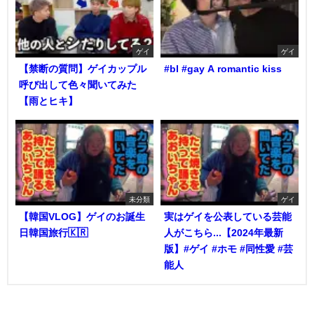
ゲイ
ゲイ
【禁断の質問】ゲイカップル
#bl #gay A romantic kiss
呼び出して色々聞いてみた
【雨とヒキ】
未分類
ゲイ
【韓国VLOG】ゲイのお誕生
実はゲイを公表している芸能
日韓国旅行🇰🇷
人がこちら...【2024年最新
版】#ゲイ #ホモ #同性愛 #芸
能人