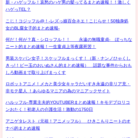
新・ハゲッフル！哀愁のハゲ男の髪ってるまとめ速報！！激しく
ハゲっTEL？
こじ！コジッフル@！-レズっ娘百合ネエ！こじらせ！50独身処
女のBL腐女子的まとめ速報-
何だ！何が？真・シロッフル！！ 永遠の無職童貞- ぼっちな
ニート的まとめ速報！一生童貞上等夜露死苦！
男装スケバン女子！スケッフルまっくす！（新・ナンノひゃくし
きっ!！ビー玉のおいぬさん的まとめ速報） 話題な事件からおも
しろ動画まで取り上げまっくす
ロボットアニメ！メカと美少女キャラだいすき永遠の非リア充・
非モテ星人 ！あらゆるマニアの為のマニアックサイト
ハルッフル-専業主夫的YOUTUBERまとめ速報！キモデブロリコ
ンおたく！初老人の介護生活！激動の1750日
アニゲタレスト（元祖！アニメッフル） ひきこもりニートのオ
ナベ的まとめ速報