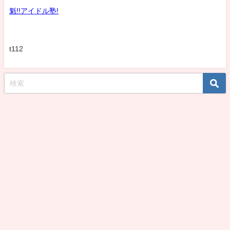
魁!!アイドル塾!
t112
koshirohiroko39jp All Rights Reserved.