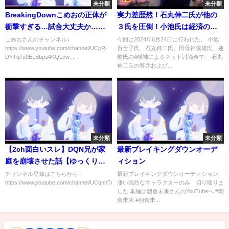
未分類
未分類
BreakingDownこめおの正体が
実力差歴然！石丸伸二氏が他の
衝撃すぎる…試合大丈夫か…
３氏を圧倒！小池氏は経済のプ
【朝倉未来】
ロに挑むも無知が露呈し返り討
こめおさんのチャンネル↓
今回は2024年6月24日に行われた、 小池
https://www.youtube.com/channel/UCpR-
百合子氏、石丸伸二氏、田母神俊雄氏、蓮
ちに…。
DYTq7u9ELBbps4KQLcw ...
舫氏の4候補によるネット討論会で、 石丸
伸二氏の答弁および...
未分類
未分類
【2ch面白いスレ】DQN兄が家
最新ブレイキングダウンオーデ
庭を崩壊させた話【ゆっくり解
ィション
説】
チャンネル登録はこちらから！
最新ブレイキングダウンオーディション
https://www.youtube.com/channel/UCqnhTmM2JiohfOgZoOa_9f...
凄い強烈なキャラクターのみ 切り取りま
した 本編は朝倉未来さんのYouTubeへ #朝
倉未来 #朝倉未...