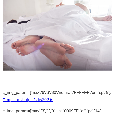
c_img_param=['max','6','3','80','normal','FFFFFF','on','sp','9'];
//img-c.net/output/site/202.js
c_img_param=['max','3','1','0','list','0009FF','off','pc','14'];