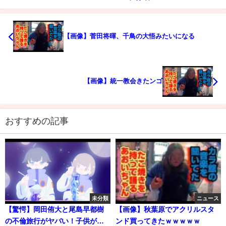
【画像】菅田将暉、千鳥の大悟みたいになる
【画像】統一教会きたンゴ
おすすめの記事
未分類
ニュース
【驚愕】岡田侑大と尾島早都樹
【画像】秋葉原でアクリルスタ
の不倫旅行がヤバい！子供が産
ンド買ってきたｗｗｗｗｗ