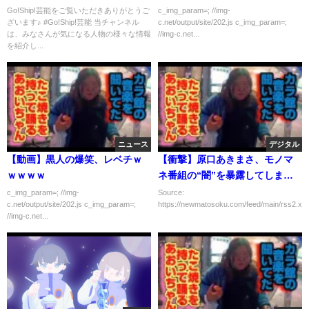
まれたばかりのバスケ日本代表
Go!Ship!芸能をご覧いただきありがとうご
c_img_param=; //img-
ざいます♪ #Go!Ship!芸能 当チャンネル
c.net/output/site/202.js c_img_param=;
選手の妻の正体が衝撃的すぎ
は、みなさんが気になる人物の様々な情報
//img-c.net...
た！
を紹介し...
ニュース
デジタル
【動画】黒人の爆笑、レベチｗ
【衝撃】原口あきまさ、モノマ
ｗｗｗｗ
ネ番組の“闇”を暴露してしま
う・・・・・
c_img_param=; //img-
Source:
c.net/output/site/202.js c_img_param=;
https://newmatosoku.com/feed/main/rss2.xml.
//img-c.net...