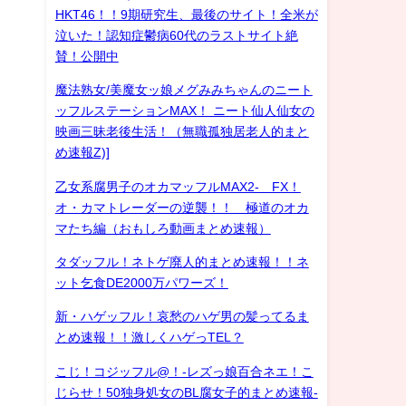
HKT46！！9期研究生、最後のサイト！全米が
泣いた！認知症鬱病60代のラストサイト絶
賛！公開中
魔法熟女/美魔女ッ娘メグみみちゃんのニート
ッフルステーションMAX！ ニート仙人仙女の
映画三昧老後生活！（無職孤独居老人的まと
め速報Z)]
乙女系腐男子のオカマッフルMAX2- FX！
オ・カマトレーダーの逆襲！！ 極道のオカ
マたち編（おもしろ動画まとめ速報）
タダッフル！ネトゲ廃人的まとめ速報！！ネ
ット乞食DE2000万パワーズ！
新・ハゲッフル！哀愁のハゲ男の髪ってるま
とめ速報！！激しくハゲっTEL？
こじ！コジッフル@！-レズっ娘百合ネエ！こ
じらせ！50独身処女のBL腐女子的まとめ速報-