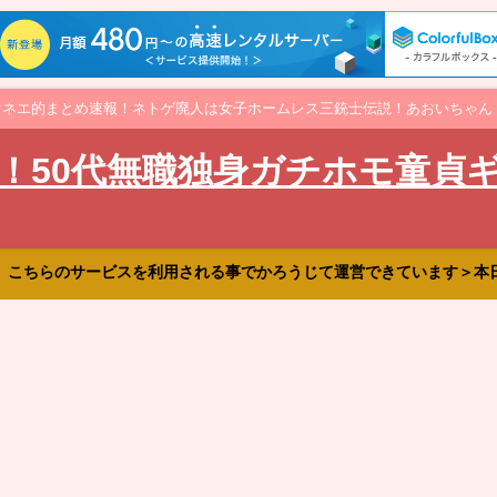
オネエ的まとめ速報！ネトゲ廃人は女子ホームレス三銃士伝説！あおいちゃん
！50代無職独身ガチホモ童貞
、こちらのサービスを利用される事でかろうじて運営できています＞本