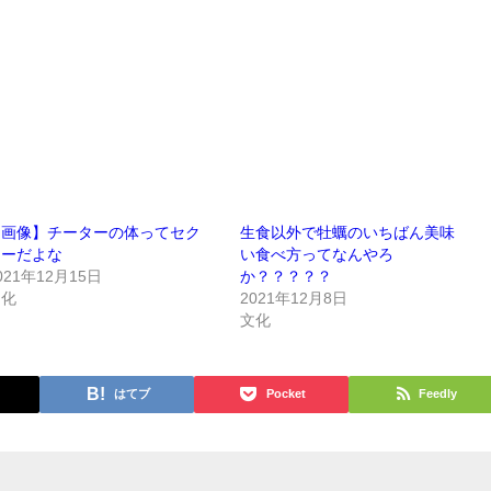
【画像】チーターの体ってセク
生食以外で牡蠣のいちばん美味
シーだよな
い食べ方ってなんやろ
021年12月15日
か？？？？？
文化
2021年12月8日
文化
はてブ
Pocket
Feedly