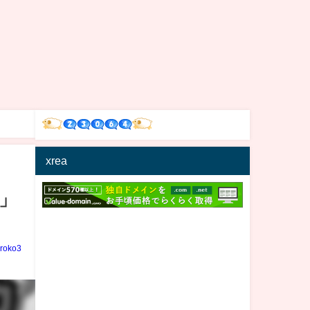
xrea
」
iroko3