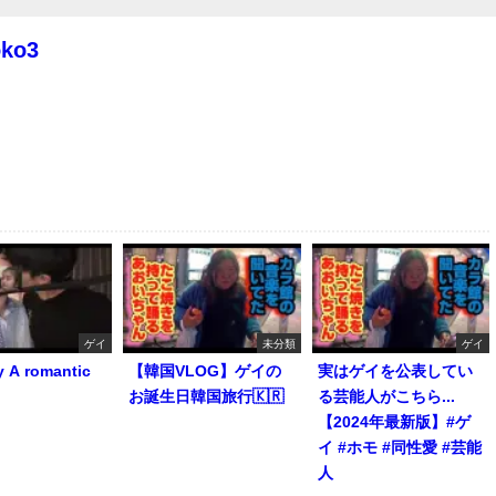
oko3
ゲイ
未分類
ゲイ
y A romantic
【韓国VLOG】ゲイの
実はゲイを公表してい
お誕生日韓国旅行🇰🇷
る芸能人がこちら...
【2024年最新版】#ゲ
イ #ホモ #同性愛 #芸能
人