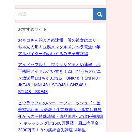
おすすめサイト
おネコさん的まとめ速報 僕の彼女はエリー
ちゃん人形！豆腐メンタルメンヘラ電波中年
アルバイターのぬいぐるみ男子末路編
アイドッフル！ ワタクシ的まとめ速報 地
下格闘アイドルだいすき！23 ひうらのアニ
メ放送局101ちゃんねる BNK48 ！SNH48！
JKT48！MNL48！SGO48！GNZ48！
STU48！SKE48
ヒウラッフルのハーニーフィニッシュゴミ屋
敷補完計画 ＜必殺！生前整理人！孤立し孤独
死からの～特殊清掃・遺品整理への道F完結編
＞ キャッシング計1500万返済：厨二病借金
3500万円！うつ病統合失調症14年生