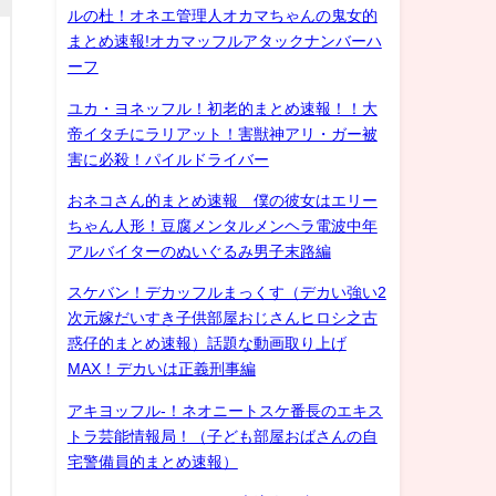
ルの杜！オネエ管理人オカマちゃんの鬼女的
まとめ速報!オカマッフルアタックナンバーハ
ーフ
ユカ・ヨネッフル！初老的まとめ速報！！大
帝イタチにラリアット！害獣神アリ・ガー被
害に必殺！パイルドライバー
おネコさん的まとめ速報 僕の彼女はエリー
ちゃん人形！豆腐メンタルメンヘラ電波中年
アルバイターのぬいぐるみ男子末路編
スケバン！デカッフルまっくす（デカい強い2
次元嫁だいすき子供部屋おじさんヒロシ之古
惑仔的まとめ速報）話題な動画取り上げ
MAX！デカいは正義刑事編
アキヨッフル-！ネオニートスケ番長のエキス
トラ芸能情報局！（子ども部屋おばさんの自
宅警備員的まとめ速報）