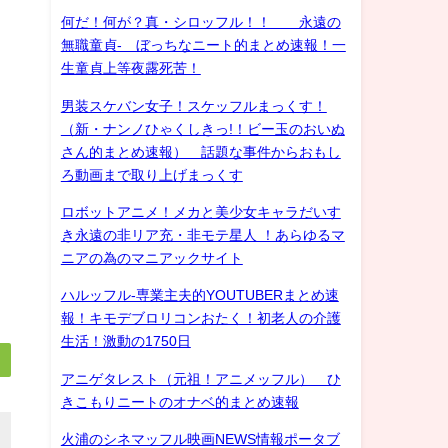
何だ！何が？真・シロッフル！！ 永遠の
無職童貞- ぼっちなニート的まとめ速報！一
生童貞上等夜露死苦！
男装スケバン女子！スケッフルまっくす！
（新・ナンノひゃくしきっ!！ビー玉のおいぬ
さん的まとめ速報） 話題な事件からおもし
ろ動画まで取り上げまっくす
ロボットアニメ！メカと美少女キャラだいす
き永遠の非リア充・非モテ星人 ！あらゆるマ
ニアの為のマニアックサイト
ハルッフル-専業主夫的YOUTUBERまとめ速
報！キモデブロリコンおたく！初老人の介護
生活！激動の1750日
アニゲタレスト（元祖！アニメッフル） ひ
きこもりニートのオナベ的まとめ速報
火浦のシネマッフル映画NEWS情報ポータブ