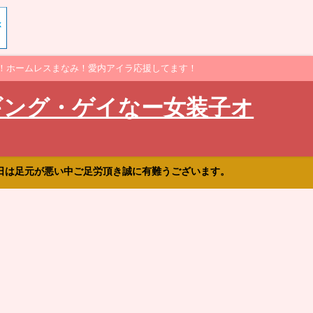
！ホームレスまなみ！愛内アイラ応援してます！
ギング・ゲイなー女装子オ
日は足元が悪い中ご足労頂き誠に有難うございます。