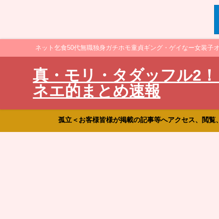
ネット乞食50代無職独身ガチホモ童貞ギング・ゲイなー女装子
真・モリ・タダッフル2！
ネエ的まとめ速報
孤立＜お客様皆様が掲載の記事等へアクセス、閲覧