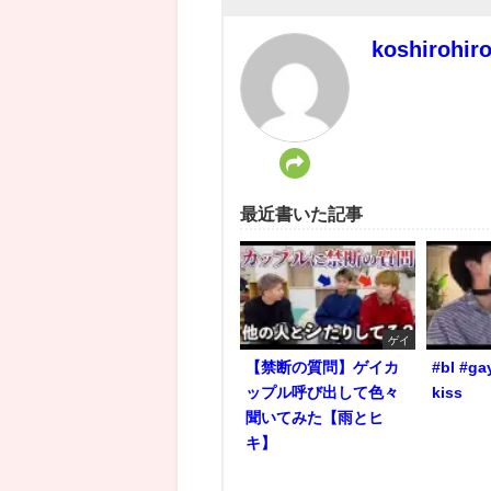
koshirohir
最近書いた記事
ゲイ
【禁断の質問】ゲイカ
#bl #ga
ップル呼び出して色々
kiss
聞いてみた【雨とヒ
キ】