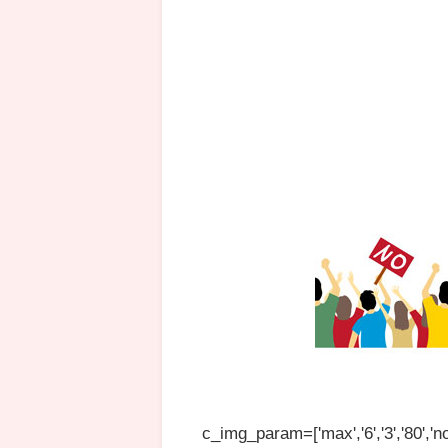
c_img_param=['max','6','3','80','no