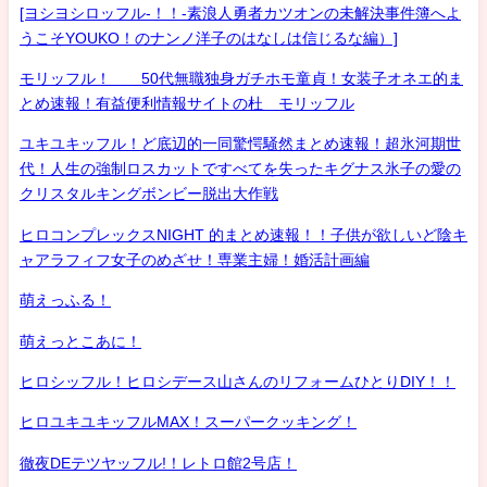
[ヨシヨシロッフル-！！-素浪人勇者カツオンの未解決事件簿へよ
うこそYOUKO！のナンノ洋子のはなしは信じるな編）]
モリッフル！ 50代無職独身ガチホモ童貞！女装子オネエ的ま
とめ速報！有益便利情報サイトの杜 モリッフル
ユキユキッフル！ど底辺的一同驚愕騒然まとめ速報！超氷河期世
代！人生の強制ロスカットですべてを失ったキグナス氷子の愛の
クリスタルキングボンビー脱出大作戦
ヒロコンプレックスNIGHT 的まとめ速報！！子供が欲しいど陰キ
ャアラフィフ女子のめざせ！専業主婦！婚活計画編
萌えっふる！
萌えっとこあに！
ヒロシッフル！ヒロシデース山さんのリフォームひとりDIY！！
ヒロユキユキッフルMAX！スーパークッキング！
徹夜DEテツヤッフル!！レトロ館2号店！