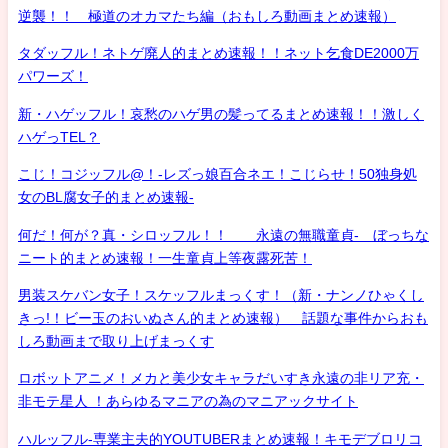
逆襲！！ 極道のオカマたち編（おもしろ動画まとめ速報）
タダッフル！ネトゲ廃人的まとめ速報！！ネット乞食DE2000万
パワーズ！
新・ハゲッフル！哀愁のハゲ男の髪ってるまとめ速報！！激しく
ハゲっTEL？
こじ！コジッフル@！-レズっ娘百合ネエ！こじらせ！50独身処
女のBL腐女子的まとめ速報-
何だ！何が？真・シロッフル！！ 永遠の無職童貞- ぼっちな
ニート的まとめ速報！一生童貞上等夜露死苦！
男装スケバン女子！スケッフルまっくす！（新・ナンノひゃくし
きっ!！ビー玉のおいぬさん的まとめ速報） 話題な事件からおも
しろ動画まで取り上げまっくす
ロボットアニメ！メカと美少女キャラだいすき永遠の非リア充・
非モテ星人 ！あらゆるマニアの為のマニアックサイト
ハルッフル-専業主夫的YOUTUBERまとめ速報！キモデブロリコ