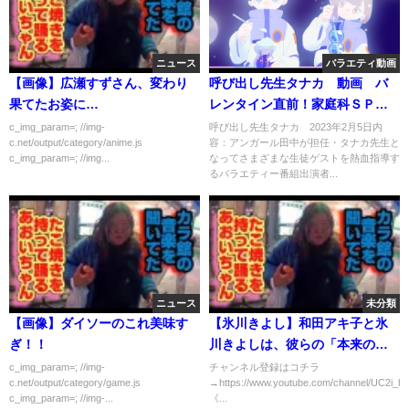
ニュース
バラエティ動画
【画像】広瀬すずさん、変わり
呼び出し先生タナカ 動画 バ
果てたお姿に…
レンタイン直前！家庭科ＳＰ 2
月5日
c_img_param=; //img-
呼び出し先生タナカ 2023年2月5日内
c.net/output/category/anime.js
容：アンガール田中が担任・タナカ先生と
c_img_param=; //img...
なってさまざまな生徒ゲストを熱血指導す
るバラエティー番組出演者...
ニュース
未分類
【画像】ダイソーのこれ美味す
【氷川きよし】和田アキ子と氷
ぎ！！
川きよしは、彼らの「本来の自
分」の発言を指摘することに同
c_img_param=; //img-
チャンネル登録はコチラ
c.net/output/category/game.js
→https://www.youtube.com/channel/UC2i
意し、「期待する」と言いま
c_img_param=; //img-...
《...
す！ 視聴者は氷川きよしのコメ