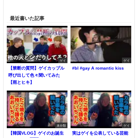
最近書いた記事
ゲイ
ゲイ
【禁断の質問】ゲイカップル
#bl #gay A romantic kiss
呼び出して色々聞いてみた
【雨とヒキ】
未分類
ゲイ
【韓国VLOG】ゲイのお誕生
実はゲイを公表している芸能