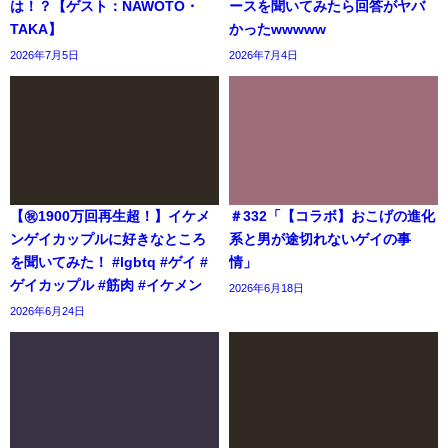
は！？【ゲスト：NAWOTO・
ースを聞いてみたら回答がヤバ
TAKA】
かったwwwww
2026年7月5日
2026年7月4日
【㊗️1900万回再生超！】イケメ
＃332「【コラボ】おこげの進化
ンゲイカップルに好きなところ
系と男が途切れないゲイの事
を聞いてみた！ #lgbtq #ゲイ #
情」
ゲイカップル #筋肉 #イケメン
2026年6月18日
2026年6月24日