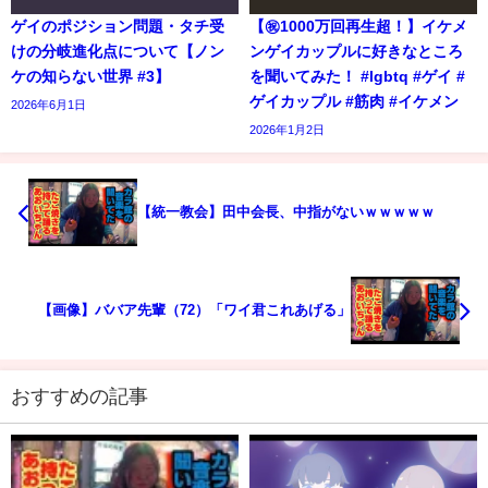
ゲイのポジション問題・タチ受
【㊗️1000万回再生超！】イケメ
けの分岐進化点について【ノン
ンゲイカップルに好きなところ
ケの知らない世界 #3】
を聞いてみた！ #lgbtq #ゲイ #
ゲイカップル #筋肉 #イケメン
2026年6月1日
2026年1月2日
【統一教会】田中会長、中指がないｗｗｗｗｗ
【画像】ババア先輩（72）「ワイ君これあげる」
おすすめの記事