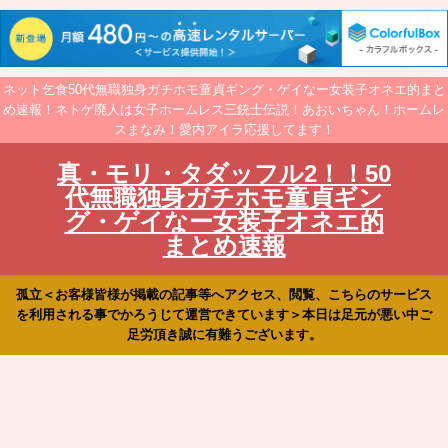
ネット乞食50代無職独身ガチホモ童貞ギング・ゲイなー女装子オネエ的まと
め速報！ネトゲ廃人は女子ホームレス三銃士伝説！あおいちゃん！ホームレ
スまなみ！愛内アイラ応援してます！
真・モリ・タダッフル2！！50
代無職独身ガチホモ童貞ギン
グ・ゲイなー女装子オネエ的
まとめ速報
孤立＜お客様皆様が掲載の記事等へアクセス、閲覧、こちらのサービス
を利用される事でかろうじて運営できています＞本日は足元が悪い中ご
足労頂き誠に有難うございます。