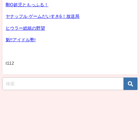
剛Q超児ともっふる！
ヤナッフル ゲームだいすき6！放送局
ヒウラー総統の野望
魁!!アイドル塾!
t112