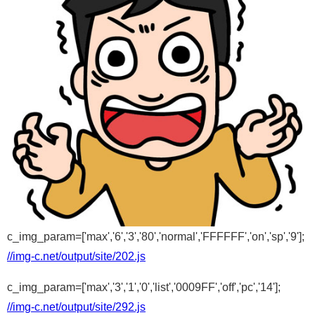
c_img_param=['max','6','3','80','normal','FFFFFF','on','sp','9'];
//img-c.net/output/site/202.js
c_img_param=['max','3','1','0','list','0009FF','off','pc','14'];
//img-c.net/output/site/292.js