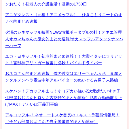
ンおたく！初老人の介護生活！激動の1750日
アニゲタレスト（元祖！アニメッフル） ひきこもりニートのオ
ナベ的まとめ速報
火浦のシネマッフル映画NEWS情報ポータブルの杜！オネエ管理
人オカマちゃんの鬼女的まとめ速報!オカマッフルアタックナンバ
ーハーフ
ユカ・ヨネッフル！初老的まとめ速報！！大帝イタチにラリアッ
ト！害獣神アリ・ガー被害に必殺！パイルドライバー
おネコさん的まとめ速報 僕の彼女はエリーちゃん人形！豆腐メ
ンタルメンヘラ電波中年アルバイターのぬいぐるみ男子末路編
スケバン！デカッフルまっくす（デカい強い2次元嫁だいすき子
供部屋おじさんヒロシ之古惑仔的まとめ速報）話題な動画取り上
げMAX！デカいは正義刑事編
アキヨッフル-！ネオニートスケ番長のエキストラ芸能情報局！
（子ども部屋おばさんの自宅警備員的まとめ速報）