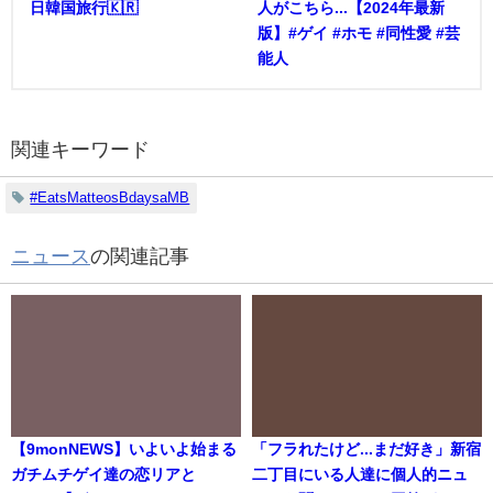
日韓国旅行🇰🇷
人がこちら...【2024年最新
版】#ゲイ #ホモ #同性愛 #芸
能人
関連キーワード
#EatsMatteosBdaysaMB
ニュース
の関連記事
【9monNEWS】いよいよ始まる
「フラれたけど...まだ好き」新宿
ガチムチゲイ達の恋リアと
二丁目にいる人達に個人的ニュ