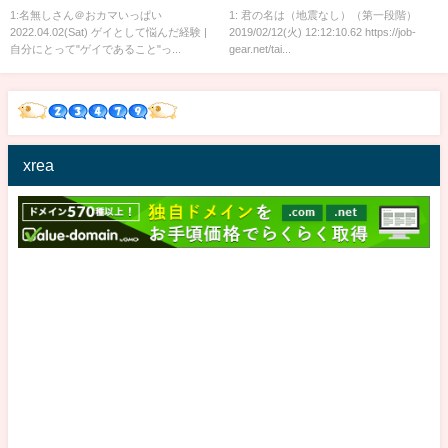
1:名無しさん＠おカマいっぱい
1: 君の名は（地震なし）（第一段階）
2022.04.02(Sat) ゲイとして悩んだ経験 |
2019/02/12(火) 12:12:10.62 https://job-
自分にとって"ゲイであること"っ...
gear.net/tai...
xrea