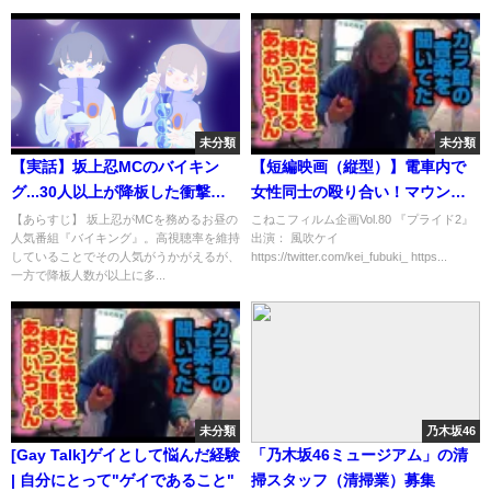
ントへの支持を表明した。、休
養前ラストは「紅白大トリ」？
未分類
未分類
【実話】坂上忍MCのバイキン
【短編映画（縦型）】電車内で
グ...30人以上が降板した衝撃の
女性同士の殴り合い！マウンテ
理由
ィングのなれの果てはいかに...。
【あらすじ】 坂上忍がMCを務めるお昼の
こねこフィルム企画Vol.80 『プライド2』
人気番組『バイキング』。高視聴率を維持
出演： 風吹ケイ
#風吹ケイ
していることでその人気がうかがえるが、
https://twitter.com/kei_fubuki_ https...
一方で降板人数が以上に多...
未分類
乃木坂46
[Gay Talk]ゲイとして悩んだ経験
「乃木坂46ミュージアム」の清
| 自分にとって"ゲイであること"
掃スタッフ（清掃業）募集