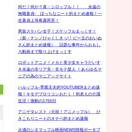
何だ！何が？真・シロッフル！！ 永遠の
無職童貞- ぼっちなニート的まとめ速報！一
生童貞上等夜露死苦！
男装スケバン女子！スケッフルまっくす！
（新・ナンノひゃくしきっ!！ビー玉のおいぬ
さん的まとめ速報） 話題な事件からおもし
ろ動画まで取り上げまっくす
ロボットアニメ！メカと美少女キャラだいす
き永遠の非リア充・非モテ星人 ！あらゆるマ
ニアの為のマニアックサイト
ハルッフル-専業主夫的YOUTUBERまとめ速
報！キモデブロリコンおたく！初老人の介護
生活！激動の1750日
アニゲタレスト（元祖！アニメッフル） ひ
きこもりニートのオナベ的まとめ速報
火浦のシネマッフル映画NEWS情報ポータブ