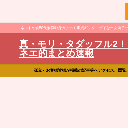
ネット乞食50代無職独身ガチホモ童貞ギング・ゲイなー女装子
真・モリ・タダッフル2！
ネエ的まとめ速報
孤立＜お客様皆様が掲載の記事等へアクセス、閲覧