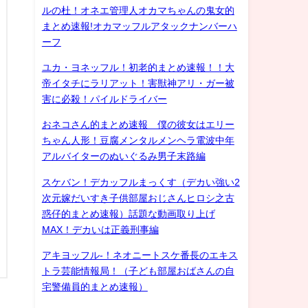
ルの杜！オネエ管理人オカマちゃんの鬼女的
まとめ速報!オカマッフルアタックナンバーハ
ーフ
ユカ・ヨネッフル！初老的まとめ速報！！大
帝イタチにラリアット！害獣神アリ・ガー被
害に必殺！パイルドライバー
おネコさん的まとめ速報 僕の彼女はエリー
ちゃん人形！豆腐メンタルメンヘラ電波中年
アルバイターのぬいぐるみ男子末路編
スケバン！デカッフルまっくす（デカい強い2
次元嫁だいすき子供部屋おじさんヒロシ之古
惑仔的まとめ速報）話題な動画取り上げ
MAX！デカいは正義刑事編
アキヨッフル-！ネオニートスケ番長のエキス
トラ芸能情報局！（子ども部屋おばさんの自
宅警備員的まとめ速報）