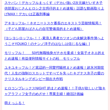
スケバン！デカッフルまっくす（デカい強い2次元嫁だいすき子
供部屋おじさんヒロシ之古惑仔的まとめ速報）話題な動画取り上
げMAX！デカいは正義刑事編
アキヨッフル-！ネオニートスケ番長のエキストラ芸能情報局！
（子ども部屋おばさんの自宅警備員的まとめ速報）
[ヨシヨシロッフル-！！-素浪人勇者カツオンの未解決事件簿へよ
うこそYOUKO！のナンノ洋子のはなしは信じるな編）]
モリッフル！ 50代無職独身ガチホモ童貞！女装子オネエ的ま
とめ速報！有益便利情報サイトの杜 モリッフル
ユキユキッフル！ど底辺的一同驚愕騒然まとめ速報！超氷河期世
代！人生の強制ロスカットですべてを失ったキグナス氷子の愛の
クリスタルキングボンビー脱出大作戦
ヒロコンプレックスNIGHT 的まとめ速報！！子供が欲しいど陰キ
ャアラフィフ女子のめざせ！専業主婦！婚活計画編
萌えっふる！