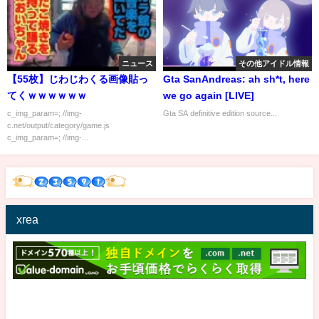
ニュース
その他アイドル情報
【55枚】じわじわくる画像貼っ
Gta SanAndreas: ah sh*t, here
てくｗｗｗｗｗｗ
we go again [LIVE]
c_img_param=; //img-
Gta SA definitive edition source...
c.net/output/category/game.js
c_img_param=; //img-...
xrea