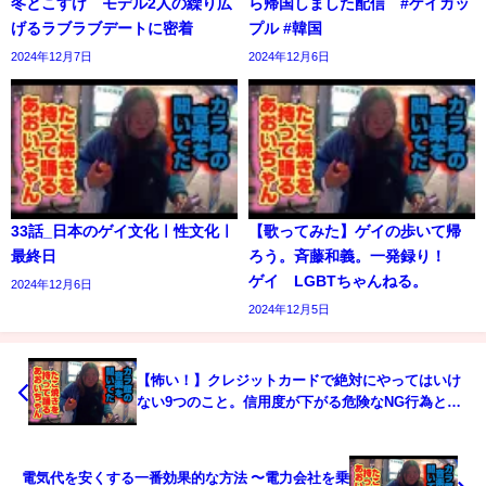
冬とこすけ モデル2人の繰り広
ら帰国しました配信 #ゲイカッ
げるラブラブデートに密着
プル #韓国
2024年12月7日
2024年12月6日
33話_日本のゲイ文化ㅣ性文化ㅣ
【歌ってみた】ゲイの歩いて帰
最終日
ろう。斉藤和義。一発録り！
ゲイ LGBTちゃんねる。
2024年12月6日
2024年12月5日
【怖い！】クレジットカードで絶対にやってはいけ
ない9つのこと。信用度が下がる危険なNG行為と
は？
電気代を安くする一番効果的な方法 〜電力会社を乗