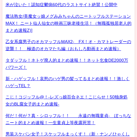
米が泣いた！認知症鬱病60代のラストサイト絶賛！公開中
魔法熟女/美魔女ッ娘メグみみちゃんのニートッフルステーション
MAX！ ニート仙人仙女の映画三昧老後生活！（無職孤独居老人的
まとめ速報Z)]
乙女系腐男子のオカマッフルMAX2- FX！オ・カマトレーダーの
逆襲！！ 極道のオカマたち編（おもしろ動画まとめ速報）
タダッフル！ネトゲ廃人的まとめ速報！！ネット乞食DE2000万
パワーズ！
新・ハゲッフル！哀愁のハゲ男の髪ってるまとめ速報！！激しく
ハゲっTEL？
こじ！コジッフル@！-レズっ娘百合ネエ！こじらせ！50独身処
女のBL腐女子的まとめ速報-
何だ！何が？真・シロッフル！！ 永遠の無職童貞- ぼっちな
ニート的まとめ速報！一生童貞上等夜露死苦！
男装スケバン女子！スケッフルまっくす！（新・ナンノひゃくし