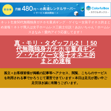
ネット乞食50代無職独身ガチホモ童貞ギング・ゲイなー女装子オネエ的まと
め速報！ネトゲ廃人は女子ホームレス三銃士伝説！あおいちゃん！ホームレ
スまなみ！愛内アイラ応援してます！
真・モリ・タダッフル2！！50
代無職独身ガチホモ童貞ギン
グ・ゲイなー女装子オネエ的
まとめ速報
孤立＜お客様皆様が掲載の記事等へアクセス、閲覧、こちらのサービス
を利用される事でかろうじて運営できています＞本日は足元が悪い中ご
足労頂き誠に有難うございます。