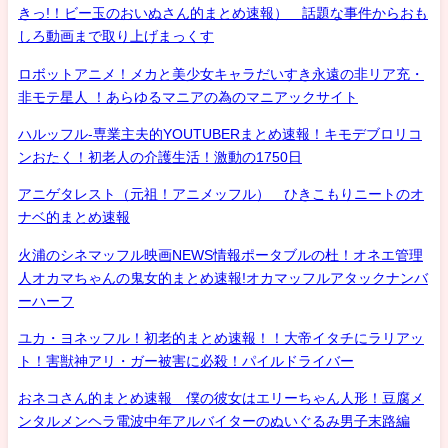
きっ!！ビー玉のおいぬさん的まとめ速報） 話題な事件からおも
しろ動画まで取り上げまっくす
ロボットアニメ！メカと美少女キャラだいすき永遠の非リア充・
非モテ星人 ！あらゆるマニアの為のマニアックサイト
ハルッフル-専業主夫的YOUTUBERまとめ速報！キモデブロリコ
ンおたく！初老人の介護生活！激動の1750日
アニゲタレスト（元祖！アニメッフル） ひきこもりニートのオ
ナベ的まとめ速報
火浦のシネマッフル映画NEWS情報ポータブルの杜！オネエ管理
人オカマちゃんの鬼女的まとめ速報!オカマッフルアタックナンバ
ーハーフ
ユカ・ヨネッフル！初老的まとめ速報！！大帝イタチにラリアッ
ト！害獣神アリ・ガー被害に必殺！パイルドライバー
おネコさん的まとめ速報 僕の彼女はエリーちゃん人形！豆腐メ
ンタルメンヘラ電波中年アルバイターのぬいぐるみ男子末路編