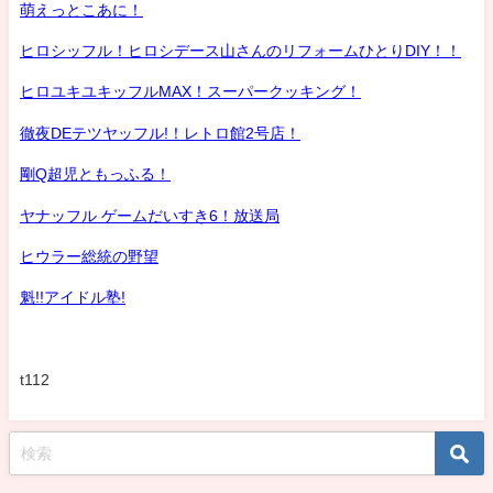
萌えっとこあに！
ヒロシッフル！ヒロシデース山さんのリフォームひとりDIY！！
ヒロユキユキッフルMAX！スーパークッキング！
徹夜DEテツヤッフル!！レトロ館2号店！
剛Q超児ともっふる！
ヤナッフル ゲームだいすき6！放送局
ヒウラー総統の野望
魁!!アイドル塾!
t112