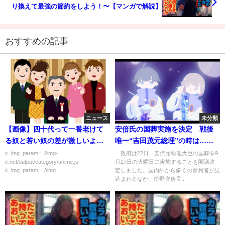
り換えて最強の節約をしよう！〜【マンガで解説】
おすすめの記事
ニュース
未分類
【画像】四十代って一番老けて
安倍氏の国葬実施を決定 戦後
る奴と若い奴の差が激しいよな
唯一“吉田茂元総理”の時は…
ｗｗｗｗｗ
(2022年7月22日)
c_img_param=; //img-
政府は22日、安倍元総理大臣の国葬を9
c.net/output/category/anime.js
月27日の火曜日に実施することを閣議決
c_img_param=; //img...
定しました。国内外から多くの参列者が見
込まれるなか、松野官房長...