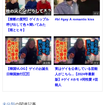
ゲイ
ゲイ
【禁断の質問】ゲイカップル
#bl #gay A romantic kiss
呼び出して色々聞いてみた
【雨とヒキ】
未分類
ゲイ
【韓国VLOG】ゲイのお誕生
実はゲイを公表している芸能
日韓国旅行🇰🇷
人がこちら...【2024年最新
版】#ゲイ #ホモ #同性愛 #芸
能人
未分類
の関連記事