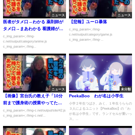
ニュース
ニュース
医者がタメ口→わかる 薬剤師が
【悲報】ユーロ暴落
タメ口→まあわかる 看護婦が←
c_img_param=; //img-
c.net/output/category/game.js
これ
c_img_param=; //img-
c_img_param=; //img-...
c.net/output/category/anime.js
c_img_param=; //img...
ニュース
未分類
【画像】宮台氏の教え子「10分
PeekaBoo わが名は小学生
前まで護身術の授業やってたの
小学２年生つばさ、みく、１年生うららの
３人によるユニット【PeekaBoo】の「わ
に…（ﾆﾔﾆﾔ）」
c_img_param=; //img-c.net/output/site/42.js
が名は小学生」です。ランドセルが重いっ
c_img_param=; //img-c.net/...
ス。...