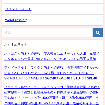
コメントフィード
WordPress.org
おすすめサイト
おネコさん的まとめ速報 僕の彼女はエリーちゃん人形！豆腐メ
ンタルメンヘラ電波中年アルバイターのぬいぐるみ男子末路編
アイドッフル！ ワタクシ的まとめ速報 地下格闘アイドルだい
すき！23 ひうらのアニメ放送局101ちゃんねる BNK48 ！
SNH48！JKT48！MNL48！SGO48！GNZ48！STU48！SKE48
ヒウラッフルのハーニーフィニッシュゴミ屋敷補完計画 ＜必殺！
生前整理人！孤立し孤独死からの～特殊清掃・遺品整理への道F
完結編＞ キャッシング計1500万返済：厨二病借金3500万円！う
つ病統合失調症14年生HKT46！！9期研究生、最後のサイト！全