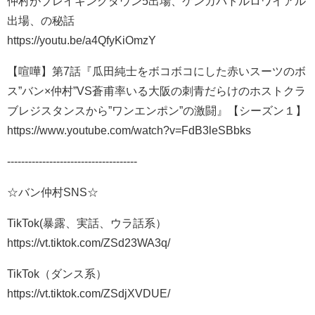
仲村がブレイキングダウン5出場、ケンカバトルロワイアル
出場、の秘話
https://youtu.be/a4QfyKiOmzY
【喧嘩】第7話『瓜田純士をボコボコにした赤いスーツのボ
ス”バン×仲村”VS蒼甫率いる大阪の刺青だらけのホストクラ
ブレジスタンスから”ワンエンポン”の激闘』【シーズン１】
https://www.youtube.com/watch?v=FdB3leSBbks
-------------------------------------
☆バン仲村SNS☆
TikTok(暴露、実話、ウラ話系）
https://vt.tiktok.com/ZSd23WA3q/
TikTok（ダンス系）
https://vt.tiktok.com/ZSdjXVDUE/