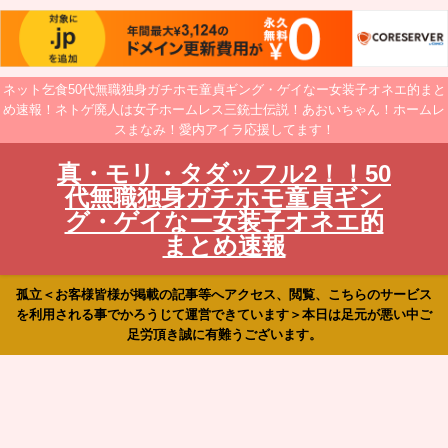
ネット乞食50代無職独身ガチホモ童貞ギング・ゲイなー女装子オネエ的まと
め速報！ネトゲ廃人は女子ホームレス三銃士伝説！あおいちゃん！ホームレ
スまなみ！愛内アイラ応援してます！
真・モリ・タダッフル2！！50
代無職独身ガチホモ童貞ギン
グ・ゲイなー女装子オネエ的
まとめ速報
孤立＜お客様皆様が掲載の記事等へアクセス、閲覧、こちらのサービス
を利用される事でかろうじて運営できています＞本日は足元が悪い中ご
足労頂き誠に有難うございます。