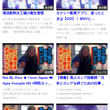
未分類
未分類
清涼飲料水工場の衛生管理
タクシー配車アプリ、迷ったと
きは【GO】！ MOVと
目で見る清涼飲料水の製造技術 その３
（製品版：３０分）のダイジェスト版 清
JapanTaxiの後継です。竹野内
「GO タクシーが呼べるアプリ 旧MOV ×
涼飲料水の製造工場に必要な「衛生管理の
JapanTaxi」は日本最大級のタクシー配車
豊さんのCMでお馴染み、日本一
基礎」「衛生管理の検証と記録...
アプリです。 この動画ではその「GO」の
詳しい「GOする！」の使い方。
説明と操...
現金もクレジットカードも出さ
ずに決済！
未分類
ニュース
Hot BL Kiss 🔥 I love Japan ❤️
【画像】美人ロシア語教師「日
#gay #couple #bl #同性カップ
本とロシアを絆ぐための仕事を
ル #blfan #lgbtq
したいです！」
1:名無しさん＠おカマいっぱい
c_img_param=; //img-
2024.08.22(Thu) Hot BL Kiss 🔥 I love
c.net/output/category/anime.js
Japan &#x2...
c_img_param=; //img...