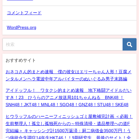
コメントフィード
WordPress.org
おすすめサイト
おネコさん的まとめ速報 僕の彼女はエリーちゃん人形！豆腐メ
ンタルメンヘラ電波中年アルバイターのぬいぐるみ男子末路編
アイドッフル！ ワタクシ的まとめ速報 地下格闘アイドルだい
すき！23 ひうらのアニメ放送局101ちゃんねる BNK48 ！
SNH48！JKT48！MNL48！SGO48！GNZ48！STU48！SKE48
ヒウラッフルのハーニーフィニッシュゴミ屋敷補完計画 ＜必殺！
生前整理人！孤立し孤独死からの～特殊清掃・遺品整理への道F
完結編＞ キャッシング計1500万返済：厨二病借金3500万円！う
つ病統合失調症14年生HKT46！！9期研究生、最後のサイト！全