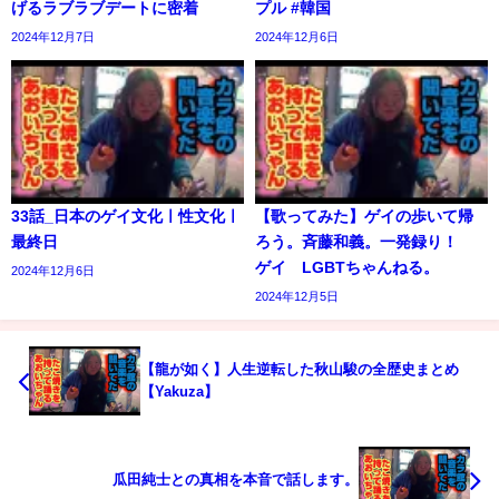
げるラブラブデートに密着
プル #韓国
2024年12月7日
2024年12月6日
33話_日本のゲイ文化ㅣ性文化ㅣ
【歌ってみた】ゲイの歩いて帰
最終日
ろう。斉藤和義。一発録り！
ゲイ LGBTちゃんねる。
2024年12月6日
2024年12月5日
【龍が如く】人生逆転した秋山駿の全歴史まとめ
【Yakuza】
瓜田純士との真相を本音で話します。