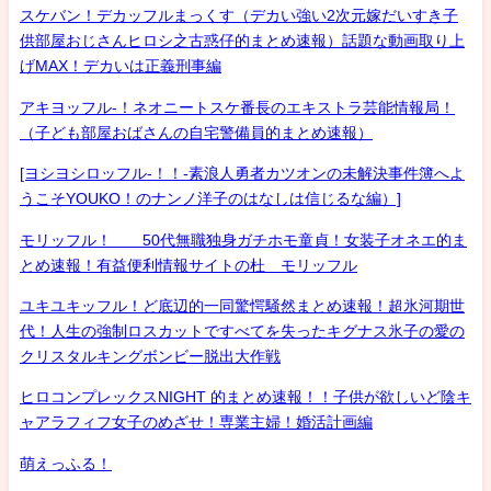
スケバン！デカッフルまっくす（デカい強い2次元嫁だいすき子
供部屋おじさんヒロシ之古惑仔的まとめ速報）話題な動画取り上
げMAX！デカいは正義刑事編
アキヨッフル-！ネオニートスケ番長のエキストラ芸能情報局！
（子ども部屋おばさんの自宅警備員的まとめ速報）
[ヨシヨシロッフル-！！-素浪人勇者カツオンの未解決事件簿へよ
うこそYOUKO！のナンノ洋子のはなしは信じるな編）]
モリッフル！ 50代無職独身ガチホモ童貞！女装子オネエ的ま
とめ速報！有益便利情報サイトの杜 モリッフル
ユキユキッフル！ど底辺的一同驚愕騒然まとめ速報！超氷河期世
代！人生の強制ロスカットですべてを失ったキグナス氷子の愛の
クリスタルキングボンビー脱出大作戦
ヒロコンプレックスNIGHT 的まとめ速報！！子供が欲しいど陰キ
ャアラフィフ女子のめざせ！専業主婦！婚活計画編
萌えっふる！