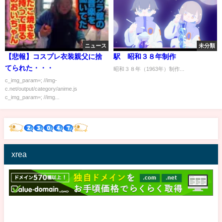
ニュース
未分類
【悲報】コスプレ衣装親父に捨
駅 昭和３８年制作
てられた・・・
昭和３８年（1963年）制作...
c_img_param=; //img-
c.net/output/category/anime.js
c_img_param=; //img...
xrea