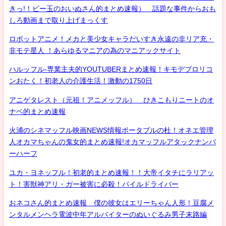
きっ!！ビー玉のおいぬさん的まとめ速報） 話題な事件からおも
しろ動画まで取り上げまっくす
ロボットアニメ！メカと美少女キャラだいすき永遠の非リア充・
非モテ星人 ！あらゆるマニアの為のマニアックサイト
ハルッフル-専業主夫的YOUTUBERまとめ速報！キモデブロリコ
ンおたく！初老人の介護生活！激動の1750日
アニゲタレスト（元祖！アニメッフル） ひきこもりニートのオ
ナベ的まとめ速報
火浦のシネマッフル映画NEWS情報ポータブルの杜！オネエ管理
人オカマちゃんの鬼女的まとめ速報!オカマッフルアタックナンバ
ーハーフ
ユカ・ヨネッフル！初老的まとめ速報！！大帝イタチにラリアッ
ト！害獣神アリ・ガー被害に必殺！パイルドライバー
おネコさん的まとめ速報 僕の彼女はエリーちゃん人形！豆腐メ
ンタルメンヘラ電波中年アルバイターのぬいぐるみ男子末路編