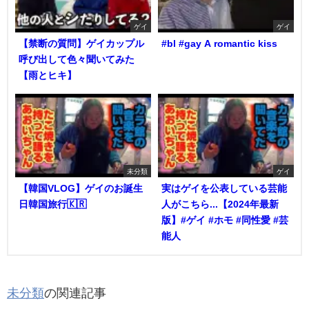
ゲイ
ゲイ
【禁断の質問】ゲイカップル
#bl #gay A romantic kiss
呼び出して色々聞いてみた
【雨とヒキ】
未分類
ゲイ
【韓国VLOG】ゲイのお誕生
実はゲイを公表している芸能
日韓国旅行🇰🇷
人がこちら...【2024年最新
版】#ゲイ #ホモ #同性愛 #芸
能人
未分類
の関連記事