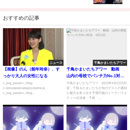
おすすめの記事
ニュース
千鳥かまいたちアワー
【画像】のん（能年玲奈）、す
千鳥かまいたちアワー 動画
っかり大人の女性になる
山内の母校でパンチ力No.1対
決 4月22日
c_img_param=; //img-
千鳥かまいたちアワー 2023年4月22日内
c.net/output/category/anime.js
容：千鳥＆かまいたちが旬のゲストの素顔
c_img_param=; //img...
と魅力を炙り出す予測不能のトークバラエ
ティー出演者：千鳥 ...