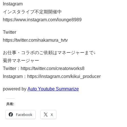
Instagram
インスタライブ不定期開催中
https://www.instagram.com/lounge8989
Twitter
https://twitter.com/nakamura_tvtv
お仕事・コラボのご依頼はマネージャーまで↓
菊井マネージャー
Twitter：https://twitter.com/creatorworks8
Instagram：https://instagram.com/kikui_producer
powered by
Auto Youtube Summarize
共有:
Facebook
X