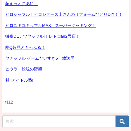
萌えっとこあに！
ヒロシッフル！ヒロシデース山さんのリフォームひとりDIY！！
ヒロユキユキッフルMAX！スーパークッキング！
徹夜DEテツヤッフル!！レトロ館2号店！
剛Q超児ともっふる！
ヤナッフル ゲームだいすき6！放送局
ヒウラー総統の野望
魁!!アイドル塾!
t112