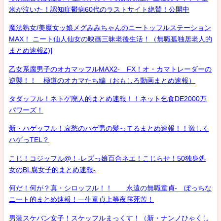
米が泣いた！認知症鬱病60代のラストサイト絶賛！公開中
魔法熟女/美魔女ッ娘メグみみちゃんのニートッフルステーション
MAX！ ニート仙人仙女の映画三昧老後生活！（無職孤独居老人的
まとめ速報Z)]
乙女系腐男子のオカマッフルMAX2- FX！オ・カマトレーダーの
逆襲！！ 極道のオカマたち編（おもしろ動画まとめ速報）
タダッフル！ネトゲ廃人的まとめ速報！！ネット乞食DE2000万
パワーズ！
新・ハゲッフル！哀愁のハゲ男の髪ってるまとめ速報！！激しく
ハゲっTEL？
こじ！コジッフル@！-レズっ娘百合ネエ！こじらせ！50独身処
女のBL腐女子的まとめ速報-
何だ！何が？真・シロッフル！！ 永遠の無職童貞- ぼっちな
ニート的まとめ速報！一生童貞上等夜露死苦！
男装スケバン女子！スケッフルまっくす！（新・ナンノひゃくし