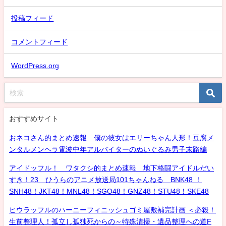
投稿フィード
コメントフィード
WordPress.org
おすすめサイト
おネコさん的まとめ速報 僕の彼女はエリーちゃん人形！豆腐メ
ンタルメンヘラ電波中年アルバイターのぬいぐるみ男子末路編
アイドッフル！ ワタクシ的まとめ速報 地下格闘アイドルだい
すき！23 ひうらのアニメ放送局101ちゃんねる BNK48 ！
SNH48！JKT48！MNL48！SGO48！GNZ48！STU48！SKE48
ヒウラッフルのハーニーフィニッシュゴミ屋敷補完計画 ＜必殺！
生前整理人！孤立し孤独死からの～特殊清掃・遺品整理への道F