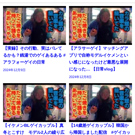
【実録】その行動、実はバレて
【アラサーゲイ】マッチングア
るかも？銭湯でのゲイあるある #
プリで自称モデルイケメンとい
アラフォーゲイの日常
い感じになったけど最悪な展開
になった… 【日常vlog】
2024年12月9日
2024年12月8日
【イケメンBLゲイカップル】真
【14歳差ゲイカップル】韓国か
冬とこすけ モデル2人の繰り広
ら帰国しました配信 #ゲイカッ