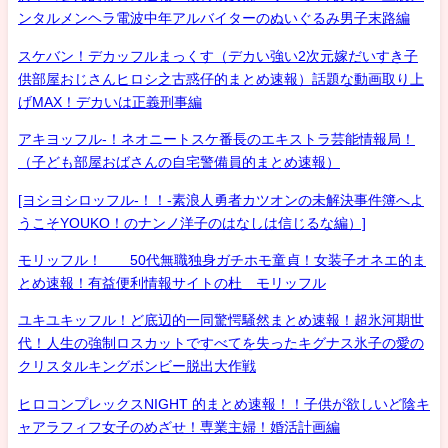
ンタルメンヘラ電波中年アルバイターのぬいぐるみ男子末路編
スケバン！デカッフルまっくす（デカい強い2次元嫁だいすき子
供部屋おじさんヒロシ之古惑仔的まとめ速報）話題な動画取り上
げMAX！デカいは正義刑事編
アキヨッフル-！ネオニートスケ番長のエキストラ芸能情報局！
（子ども部屋おばさんの自宅警備員的まとめ速報）
[ヨシヨシロッフル-！！-素浪人勇者カツオンの未解決事件簿へよ
うこそYOUKO！のナンノ洋子のはなしは信じるな編）]
モリッフル！ 50代無職独身ガチホモ童貞！女装子オネエ的ま
とめ速報！有益便利情報サイトの杜 モリッフル
ユキユキッフル！ど底辺的一同驚愕騒然まとめ速報！超氷河期世
代！人生の強制ロスカットですべてを失ったキグナス氷子の愛の
クリスタルキングボンビー脱出大作戦
ヒロコンプレックスNIGHT 的まとめ速報！！子供が欲しいど陰キ
ャアラフィフ女子のめざせ！専業主婦！婚活計画編