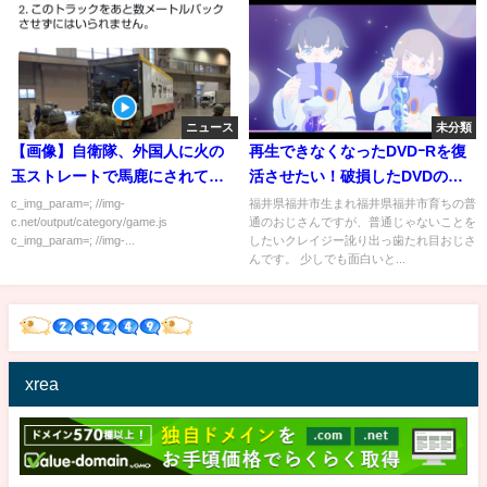
ニュース
未分類
【画像】自衛隊、外国人に火の
再生できなくなったDVDｰRを復
玉ストレートで馬鹿にされてし
活させたい！破損したDVDの修
まう
復方法を試してみた。
c_img_param=; //img-
福井県福井市生まれ福井県福井市育ちの普
c.net/output/category/game.js
通のおじさんですが、普通じゃないことを
c_img_param=; //img-...
したいクレイジー訛り出っ歯たれ目おじさ
んです。 少しでも面白いと...
xrea