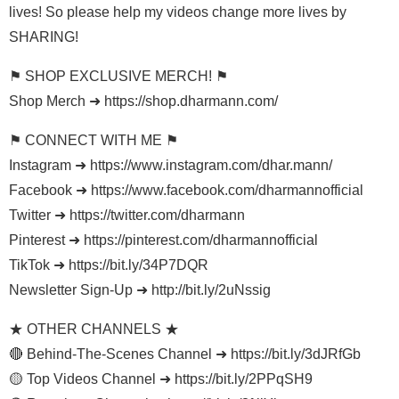
lives! So please help my videos change more lives by
SHARING!
⚑ SHOP EXCLUSIVE MERCH! ⚑
Shop Merch ➜ https://shop.dharmann.com/
⚑ CONNECT WITH ME ⚑
Instagram ➜ https://www.instagram.com/dhar.mann/
Facebook ➜ https://www.facebook.com/dharmannofficial
Twitter ➜ https://twitter.com/dharmann
Pinterest ➜ https://pinterest.com/dharmannofficial
TikTok ➜ https://bit.ly/34P7DQR
Newsletter Sign-Up ➜ http://bit.ly/2uNssig
★ OTHER CHANNELS ★
🔴 Behind-The-Scenes Channel ➜ https://bit.ly/3dJRfGb
🟡 Top Videos Channel ➜ https://bit.ly/2PPqSH9