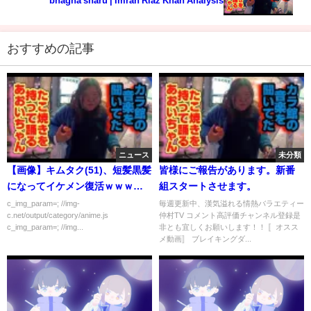
bhagna sharu | Imran Riaz Khan Analysis
おすすめの記事
ニュース
未分類
【画像】キムタク(51)、短髪黒髪
皆様にご報告があります。新番
になってイケメン復活ｗｗｗｗ
組スタートさせます。
ｗ
c_img_param=; //img-
毎週更新中、漢気溢れる情熱バラエティー
c.net/output/category/anime.js
仲村TV コメント高評価チャンネル登録是
c_img_param=; //img...
非とも宜しくお願いします！！ 〚オスス
メ動画〛 ブレイキングダ...