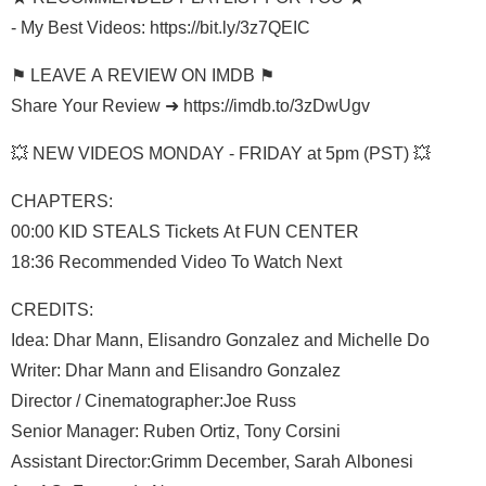
- My Best Videos: https://bit.ly/3z7QEIC
⚑ LEAVE A REVIEW ON IMDB ⚑
Share Your Review ➜ https://imdb.to/3zDwUgv
💥 NEW VIDEOS MONDAY - FRIDAY at 5pm (PST) 💥
CHAPTERS:
00:00 KID STEALS Tickets At FUN CENTER
18:36 Recommended Video To Watch Next
CREDITS:
Idea: Dhar Mann, Elisandro Gonzalez and Michelle Do
Writer: Dhar Mann and Elisandro Gonzalez
Director / Cinematographer:Joe Russ
Senior Manager: Ruben Ortiz, Tony Corsini
Assistant Director:Grimm December, Sarah Albonesi