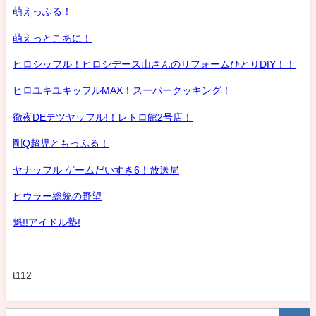
萌えっふる！
萌えっとこあに！
ヒロシッフル！ヒロシデース山さんのリフォームひとりDIY！！
ヒロユキユキッフルMAX！スーパークッキング！
徹夜DEテツヤッフル!！レトロ館2号店！
剛Q超児ともっふる！
ヤナッフル ゲームだいすき6！放送局
ヒウラー総統の野望
魁!!アイドル塾!
t112