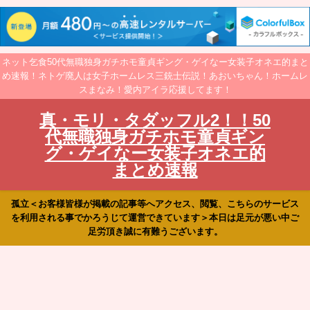
ネット乞食50代無職独身ガチホモ童貞ギング・ゲイなー女装子オネエ的まと
め速報！ネトゲ廃人は女子ホームレス三銃士伝説！あおいちゃん！ホームレ
スまなみ！愛内アイラ応援してます！
真・モリ・タダッフル2！！50
代無職独身ガチホモ童貞ギン
グ・ゲイなー女装子オネエ的
まとめ速報
孤立＜お客様皆様が掲載の記事等へアクセス、閲覧、こちらのサービス
を利用される事でかろうじて運営できています＞本日は足元が悪い中ご
足労頂き誠に有難うございます。