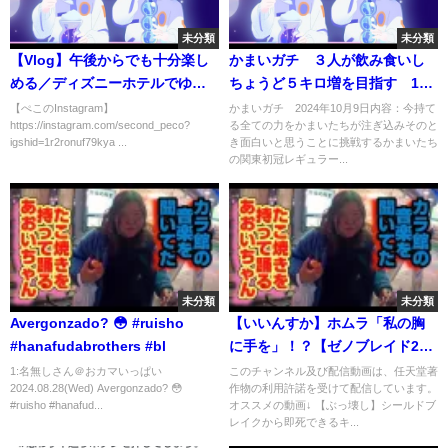
未分類
未分類
【Vlog】午後からでも十分楽し
かまいガチ ３人が飲み食いし
める／ディズニーホテルでゆっ
ちょうど５キロ増を目指す 10
くりした次の日／2022.1.19東京
月9日
【ぺこのInstagram】
かまいガチ 2024年10月9日内容：今持て
https://instagram.com/second_peco?
る全ての力をかまいたちが注ぎ込みそのと
ディズニーランドの様子
igshid=1r2ronuf79kya ...
き面白いと思うことに挑戦するかまいたち
の関東初冠レギュラー...
未分類
未分類
Avergonzado? 😳 #ruisho
【いいんすか】ホムラ「私の胸
#hanafudabrothers #bl
に手を」！？【ゼノブレイド2】
#Shorts
1:名無しさん＠おカマいっぱい
このチャンネル及び配信動画は、任天堂著
2024.08.28(Wed) Avergonzado? 😳
作物の利用許諾を受けて配信しています。
#ruisho #hanafud...
オススメの動画↓ 【ぶっ壊し】シールドブ
レイクから即死できるキ...