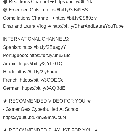
🟠 Reactions Channel ➜ https://bit.ly/3ftiiYk
🟢 Extended Cuts ➜ https://bit.ly/3iBiNBS
Compilations Channel ➜ https://bit.ly/2S89zly
Dhar and Laura Vlog ➜ http://bit.ly/DharAndLauraYouTube
INTERNATIONAL CHANNELS:
Spanish: https://bit.ly/2EuagyY
Portuguese: https://bit.ly/3nx2Blc
Arabic: https://bit.ly/3jYE0TQ
Hindi: https://bit.ly/2Iy6beu
French: https://bit.ly/3COf2Qc
German: https://bit.ly/3AQI3dE
★ RECOMMENDED VIDEO FOR YOU ★
- Gamer Gets Cyberbullied At School:
https://youtu.be/kmG9maCcut4
★ RECOMMENDED PLAYLIST FOR YOU ★