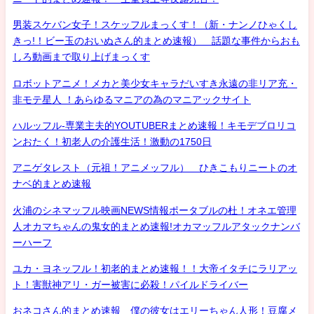
男装スケバン女子！スケッフルまっくす！（新・ナンノひゃくし
きっ!！ビー玉のおいぬさん的まとめ速報） 話題な事件からおも
しろ動画まで取り上げまっくす
ロボットアニメ！メカと美少女キャラだいすき永遠の非リア充・
非モテ星人 ！あらゆるマニアの為のマニアックサイト
ハルッフル-専業主夫的YOUTUBERまとめ速報！キモデブロリコ
ンおたく！初老人の介護生活！激動の1750日
アニゲタレスト（元祖！アニメッフル） ひきこもりニートのオ
ナベ的まとめ速報
火浦のシネマッフル映画NEWS情報ポータブルの杜！オネエ管理
人オカマちゃんの鬼女的まとめ速報!オカマッフルアタックナンバ
ーハーフ
ユカ・ヨネッフル！初老的まとめ速報！！大帝イタチにラリアッ
ト！害獣神アリ・ガー被害に必殺！パイルドライバー
おネコさん的まとめ速報 僕の彼女はエリーちゃん人形！豆腐メ