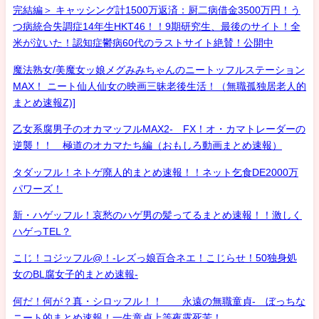
完結編＞ キャッシング計1500万返済：厨二病借金3500万円！う
つ病統合失調症14年生HKT46！！9期研究生、最後のサイト！全
米が泣いた！認知症鬱病60代のラストサイト絶賛！公開中
魔法熟女/美魔女ッ娘メグみみちゃんのニートッフルステーション
MAX！ ニート仙人仙女の映画三昧老後生活！（無職孤独居老人的
まとめ速報Z)]
乙女系腐男子のオカマッフルMAX2- FX！オ・カマトレーダーの
逆襲！！ 極道のオカマたち編（おもしろ動画まとめ速報）
タダッフル！ネトゲ廃人的まとめ速報！！ネット乞食DE2000万
パワーズ！
新・ハゲッフル！哀愁のハゲ男の髪ってるまとめ速報！！激しく
ハゲっTEL？
こじ！コジッフル@！-レズっ娘百合ネエ！こじらせ！50独身処
女のBL腐女子的まとめ速報-
何だ！何が？真・シロッフル！！ 永遠の無職童貞- ぼっちな
ニート的まとめ速報！一生童貞上等夜露死苦！