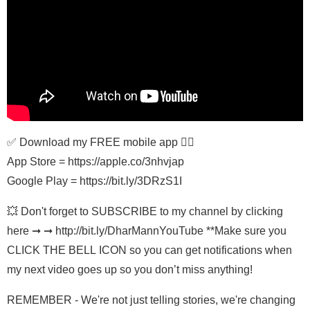
✅ Download my FREE mobile app 👇🏾
App Store = https://apple.co/3nhvjap
Google Play = https://bit.ly/3DRzS1I
💥 Don't forget to SUBSCRIBE to my channel by clicking
here ➞ ➞ http://bit.ly/DharMannYouTube **Make sure you
CLICK THE BELL ICON so you can get notifications when
my next video goes up so you don’t miss anything!
REMEMBER - We're not just telling stories, we're changing