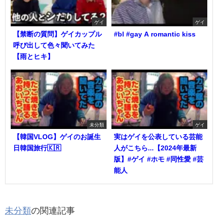
ゲイ
ゲイ
【禁断の質問】ゲイカップル
#bl #gay A romantic kiss
呼び出して色々聞いてみた
【雨とヒキ】
未分類
ゲイ
【韓国VLOG】ゲイのお誕生
実はゲイを公表している芸能
日韓国旅行🇰🇷
人がこちら...【2024年最新
版】#ゲイ #ホモ #同性愛 #芸
能人
未分類
の関連記事