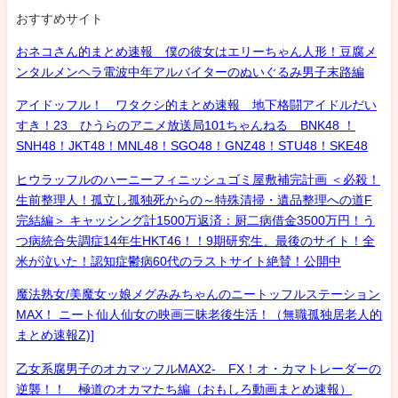
おすすめサイト
おネコさん的まとめ速報 僕の彼女はエリーちゃん人形！豆腐メ
ンタルメンヘラ電波中年アルバイターのぬいぐるみ男子末路編
アイドッフル！ ワタクシ的まとめ速報 地下格闘アイドルだい
すき！23 ひうらのアニメ放送局101ちゃんねる BNK48 ！
SNH48！JKT48！MNL48！SGO48！GNZ48！STU48！SKE48
ヒウラッフルのハーニーフィニッシュゴミ屋敷補完計画 ＜必殺！
生前整理人！孤立し孤独死からの～特殊清掃・遺品整理への道F
完結編＞ キャッシング計1500万返済：厨二病借金3500万円！う
つ病統合失調症14年生HKT46！！9期研究生、最後のサイト！全
米が泣いた！認知症鬱病60代のラストサイト絶賛！公開中
魔法熟女/美魔女ッ娘メグみみちゃんのニートッフルステーション
MAX！ ニート仙人仙女の映画三昧老後生活！（無職孤独居老人的
まとめ速報Z)]
乙女系腐男子のオカマッフルMAX2- FX！オ・カマトレーダーの
逆襲！！ 極道のオカマたち編（おもしろ動画まとめ速報）