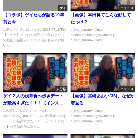
ゲイ
ニュース
【コラボ】ゲイたちが語る10年
【画像】本田翼てこんな顔して
前と今
たっけ？
1:廃人さん＠お腹いっぱい2025.07.18(Fri)
c_img_param=; //img-
【コラボ】ゲイたちが語る10年前と今っ
c.net/output/category/anime.js
て動画が話題らしいぞ 2:廃人さん＠お腹
c_img_param=; //img...
いっ...
未分類
ニュース
ゲイ２人の浅草食べ歩きデート
【画像】宮崎あおい(36)、なぜか
が最高すぎた！！！【インスタ
若返る
映え】
1:名無しさん＠おカマいっぱい
c_img_param=; //img-
2022.06.23(Thu) ゲイ２人の浅草食べ歩き
c.net/output/category/anime.js
デートが最高すぎた！！！【インスタ映
c_img_param=; //img...
え】って動画が話題ら...