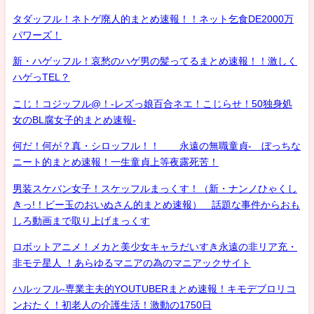
タダッフル！ネトゲ廃人的まとめ速報！！ネット乞食DE2000万
パワーズ！
新・ハゲッフル！哀愁のハゲ男の髪ってるまとめ速報！！激しく
ハゲっTEL？
こじ！コジッフル@！-レズっ娘百合ネエ！こじらせ！50独身処
女のBL腐女子的まとめ速報-
何だ！何が？真・シロッフル！！ 永遠の無職童貞- ぼっちな
ニート的まとめ速報！一生童貞上等夜露死苦！
男装スケバン女子！スケッフルまっくす！（新・ナンノひゃくし
きっ!！ビー玉のおいぬさん的まとめ速報） 話題な事件からおも
しろ動画まで取り上げまっくす
ロボットアニメ！メカと美少女キャラだいすき永遠の非リア充・
非モテ星人 ！あらゆるマニアの為のマニアックサイト
ハルッフル-専業主夫的YOUTUBERまとめ速報！キモデブロリコ
ンおたく！初老人の介護生活！激動の1750日