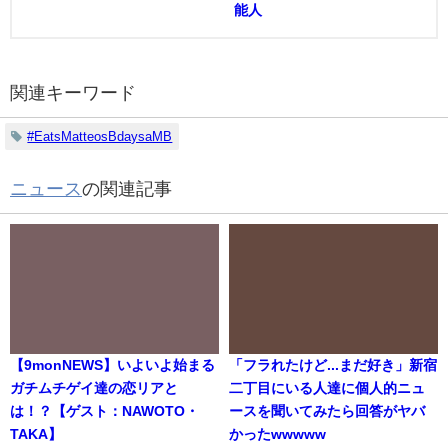
能人
関連キーワード
#EatsMatteosBdaysaMB
ニュース
の関連記事
【9monNEWS】いよいよ始まる
「フラれたけど...まだ好き」新宿
ガチムチゲイ達の恋リアと
二丁目にいる人達に個人的ニュ
は！？【ゲスト：NAWOTO・
ースを聞いてみたら回答がヤバ
TAKA】
かったwwwww