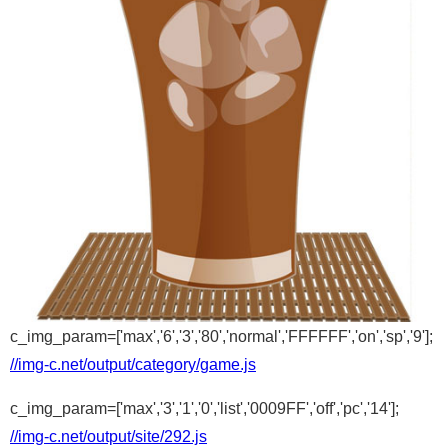
c_img_param=['max','6','3','80','normal','FFFFFF','on','sp','9'];
//img-c.net/output/category/game.js
c_img_param=['max','3','1','0','list','0009FF','off','pc','14'];
//img-c.net/output/site/292.js