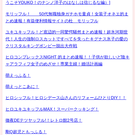
うこそYOUKO！のナンノ洋子のはなしは信じるな編）]
モリッフル！ 50代無職独身ガチホモ童貞！女装子オネエ的ま
とめ速報！有益便利情報サイトの杜 モリッフル
ユキユキッフル！ど底辺的一同驚愕騒然まとめ速報！超氷河期世
代！人生の強制ロスカットですべてを失ったキグナス氷子の愛の
クリスタルキングボンビー脱出大作戦
ヒロコンプレックスNIGHT 的まとめ速報！！子供が欲しいど陰キ
ャアラフィフ女子のめざせ！専業主婦！婚活計画編
萌えっふる！
萌えっとこあに！
ヒロシッフル！ヒロシデース山さんのリフォームひとりDIY！！
ヒロユキユキッフルMAX！スーパークッキング！
徹夜DEテツヤッフル!！レトロ館2号店！
剛Q超児ともっふる！