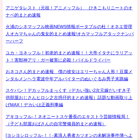
アニゲタレスト（元祖！アニメッフル） ひきこもりニートのオ
ナベ的まとめ速報
火浦のシネマッフル映画NEWS情報ポータブルの杜！オネエ管理
人オカマちゃんの鬼女的まとめ速報!オカマッフルアタックナンバ
ーハーフ
ユカ・ヨネッフル！初老的まとめ速報！！大帝イタチにラリアッ
ト！害獣神アリ・ガー被害に必殺！パイルドライバー
おネコさん的まとめ速報 僕の彼女はエリーちゃん人形！豆腐メ
ンタルメンヘラ電波中年アルバイターのぬいぐるみ男子末路編
スケバン！デカッフルまっくす（デカい強い2次元嫁だいすき子
供部屋おじさんヒロシ之古惑仔的まとめ速報）話題な動画取り上
げMAX！デカいは正義刑事編
アキヨッフル-！ネオニートスケ番長のエキストラ芸能情報局！
（子ども部屋おばさんの自宅警備員的まとめ速報）
[ヨシヨシロッフル-！！-素浪人勇者カツオンの未解決事件簿へよ