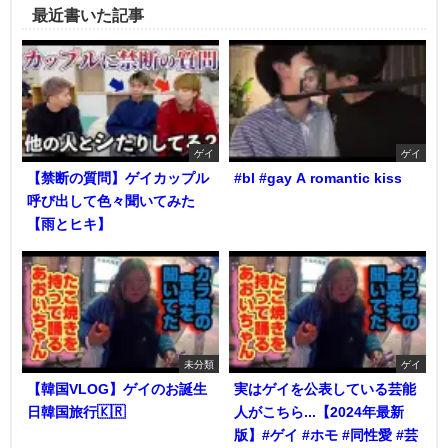
最近書いた記事
ゲイ
ゲイ
【禁断の質問】ゲイカップル
#bl #gay A romantic kiss
呼び出して色々聞いてみた
【雨とヒキ】
未分類
ゲイ
【韓国VLOG】ゲイのお誕生
実はゲイを公表している芸能
日韓国旅行🇰🇷
人がこちら...【2024年最新
版】#ゲイ #ホモ #同性愛 #芸