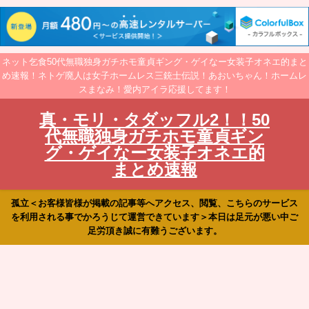
ネット乞食50代無職独身ガチホモ童貞ギング・ゲイなー女装子オネエ的まと
め速報！ネトゲ廃人は女子ホームレス三銃士伝説！あおいちゃん！ホームレ
スまなみ！愛内アイラ応援してます！
真・モリ・タダッフル2！！50
代無職独身ガチホモ童貞ギン
グ・ゲイなー女装子オネエ的
まとめ速報
孤立＜お客様皆様が掲載の記事等へアクセス、閲覧、こちらのサービス
を利用される事でかろうじて運営できています＞本日は足元が悪い中ご
足労頂き誠に有難うございます。