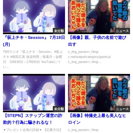
未分類
ニュース
『荻上チキ・Session』 7月18日
【画像】親、子供の名前で遊び
(月)
出す
TBSラジオ『荻上チキ・Session』 #荻上
c_img_param=; //img-
チキ #南部広美 放送時間：毎週月～金曜
c.net/output/category/game.js
日 15時30分～17時50分 YouTubeにつ
c_img_param=; //img-...
い...
未分類
ニュース
【STEPN】ステップン運営の詐
【画像】特撮史上最も美人なヒ
欺的？行為に騙されるな！
ロイン
▼プレゼント企画の詳細▼ 【応募方法】
c_img_param=; //img-