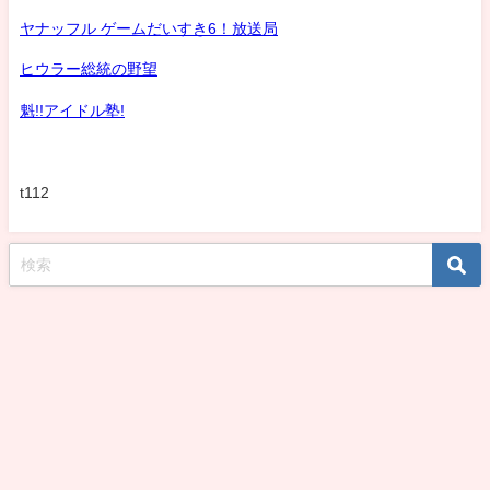
ヤナッフル ゲームだいすき6！放送局
ヒウラー総統の野望
魁!!アイドル塾!
t112