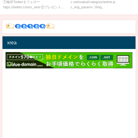
①楡井Twitterをフォロー
c.net/output/category/anime.js
https://twitter.com/s_nirei ②プレゼント...
c_img_param=; //img...
xrea