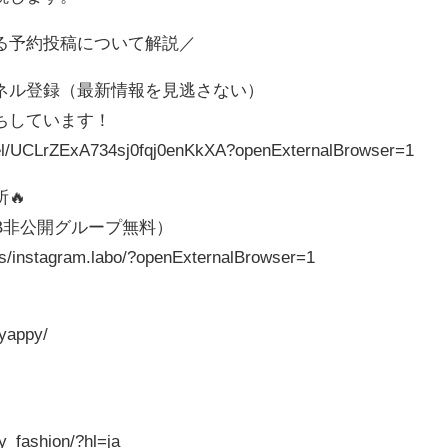
る予約投稿について解説／
ネル登録（最新情報を見逃さない）
ちしています！
el/UCLrZExA734sj0fqj0enKkXA?openExternalBrowser=1
🔥
FB非公開グループ無料）
s/instagram.labo/?openExternalBrowser=1
-yappy/
y_fashion/?hl=ja