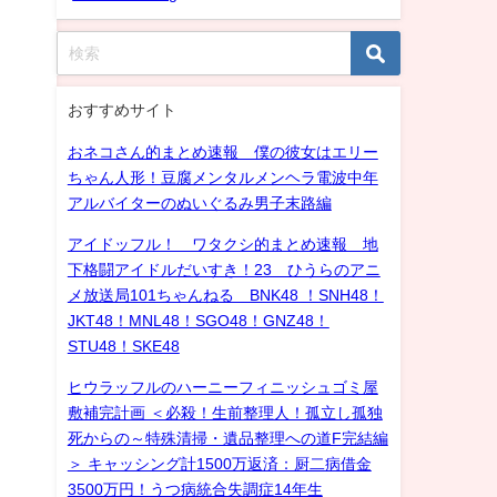
おすすめサイト
おネコさん的まとめ速報 僕の彼女はエリー
ちゃん人形！豆腐メンタルメンヘラ電波中年
アルバイターのぬいぐるみ男子末路編
アイドッフル！ ワタクシ的まとめ速報 地
下格闘アイドルだいすき！23 ひうらのアニ
メ放送局101ちゃんねる BNK48 ！SNH48！
JKT48！MNL48！SGO48！GNZ48！
STU48！SKE48
ヒウラッフルのハーニーフィニッシュゴミ屋
敷補完計画 ＜必殺！生前整理人！孤立し孤独
死からの～特殊清掃・遺品整理への道F完結編
＞ キャッシング計1500万返済：厨二病借金
3500万円！うつ病統合失調症14年生