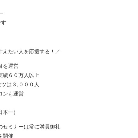
━
です
叶えたい人を応援する！／
目を運営
実績６０万人以上
セツは３,０００人
ロンも運営
日本一）
のセミナーは常に満員御礼
を開催