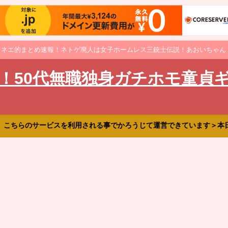
オネエ的まとめ速報！ネトゲ廃人は女子ホームレス三銃士伝説！あおいちゃん
！50代無職独身ガチホモ童貞
、こちらのサービスを利用される事でかろうじて運営できています＞本