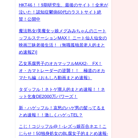
HKT46！！9期研究生、最後のサイト！全米が
泣いた！認知症鬱病60代のラストサイト絶
賛！公開中
魔法熟女/美魔女ッ娘メグみみちゃんのニート
ッフルステーションMAX！ ニート仙人仙女の
映画三昧老後生活！（無職孤独居老人的まと
め速報Z)]
乙女系腐男子のオカマッフルMAX2- FX！
オ・カマトレーダーの逆襲！！ 極道のオカ
マたち編（おもしろ動画まとめ速報）
タダッフル！ネトゲ廃人的まとめ速報！！ネ
ット乞食DE2000万パワーズ！
新・ハゲッフル！哀愁のハゲ男の髪ってるま
とめ速報！！激しくハゲっTEL？
こじ！コジッフル@！-レズっ娘百合ネエ！こ
じらせ！50独身処女のBL腐女子的まとめ速報-