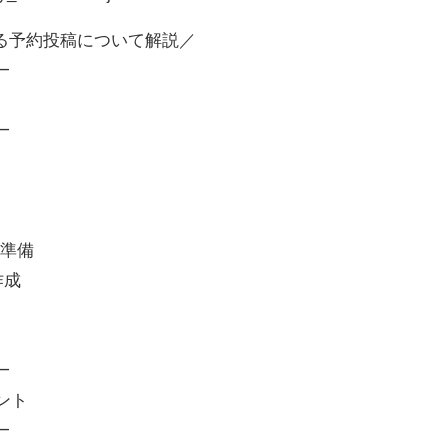
る予約投稿について解説／
━
━
の準備
作成
━
ント
━