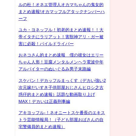
ルの杜！オネエ管理人オカマちゃんの鬼女的
まとめ速報!オカマッフルアタックナンバーハ
ーフ
ユカ・ヨネッフル！初老的まとめ速報！！大
帝イタチにラリアット！害獣神アリ・ガー被
害に必殺！パイルドライバー
おネコさん的まとめ速報 僕の彼女はエリー
ちゃん人形！豆腐メンタルメンヘラ電波中年
アルバイターのぬいぐるみ男子末路編
スケバン！デカッフルまっくす（デカい強い2
次元嫁だいすき子供部屋おじさんヒロシ之古
惑仔的まとめ速報）話題な動画取り上げ
MAX！デカいは正義刑事編
アキヨッフル-！ネオニートスケ番長のエキス
トラ芸能情報局！（子ども部屋おばさんの自
宅警備員的まとめ速報）