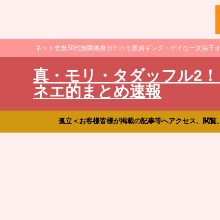
ネット乞食50代無職独身ガチホモ童貞ギング・ゲイなー女装子
真・モリ・タダッフル2！
ネエ的まとめ速報
孤立＜お客様皆様が掲載の記事等へアクセス、閲覧