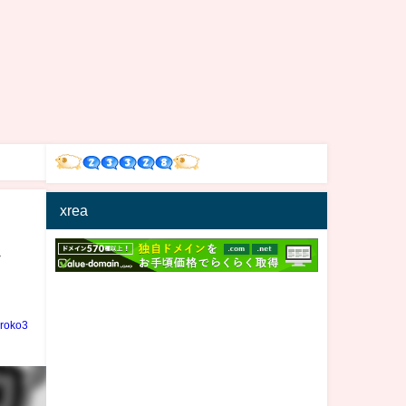
xrea
タ
iroko3