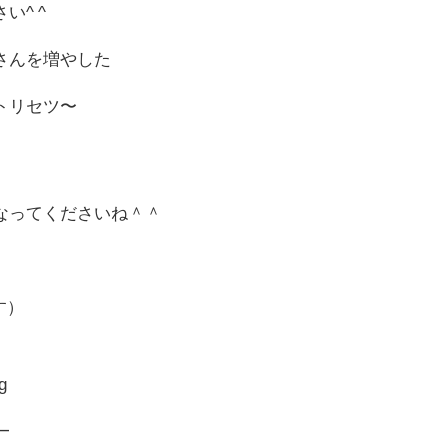
い^ ^
さんを増やした
トリセツ〜
なってくださいね＾＾
す）
g
━