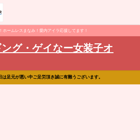
！ホームレスまなみ！愛内アイラ応援してます！
ギング・ゲイなー女装子オ
日は足元が悪い中ご足労頂き誠に有難うございます。