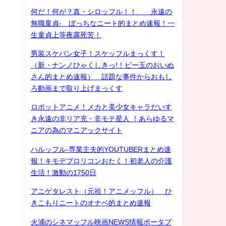
何だ！何が？真・シロッフル！！ 永遠の
無職童貞- ぼっちなニート的まとめ速報！一
生童貞上等夜露死苦！
男装スケバン女子！スケッフルまっくす！
（新・ナンノひゃくしきっ!！ビー玉のおいぬ
さん的まとめ速報） 話題な事件からおもし
ろ動画まで取り上げまっくす
ロボットアニメ！メカと美少女キャラだいす
き永遠の非リア充・非モテ星人 ！あらゆるマ
ニアの為のマニアックサイト
ハルッフル-専業主夫的YOUTUBERまとめ速
報！キモデブロリコンおたく！初老人の介護
生活！激動の1750日
アニゲタレスト（元祖！アニメッフル） ひ
きこもりニートのオナベ的まとめ速報
火浦のシネマッフル映画NEWS情報ポータブ