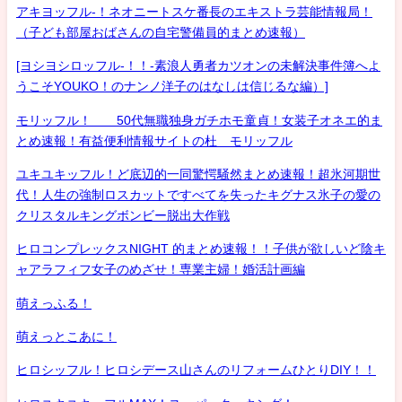
アキヨッフル-！ネオニートスケ番長のエキストラ芸能情報局！
（子ども部屋おばさんの自宅警備員的まとめ速報）
[ヨシヨシロッフル-！！-素浪人勇者カツオンの未解決事件簿へよ
うこそYOUKO！のナンノ洋子のはなしは信じるな編）]
モリッフル！ 50代無職独身ガチホモ童貞！女装子オネエ的ま
とめ速報！有益便利情報サイトの杜 モリッフル
ユキユキッフル！ど底辺的一同驚愕騒然まとめ速報！超氷河期世
代！人生の強制ロスカットですべてを失ったキグナス氷子の愛の
クリスタルキングボンビー脱出大作戦
ヒロコンプレックスNIGHT 的まとめ速報！！子供が欲しいど陰キ
ャアラフィフ女子のめざせ！専業主婦！婚活計画編
萌えっふる！
萌えっとこあに！
ヒロシッフル！ヒロシデース山さんのリフォームひとりDIY！！