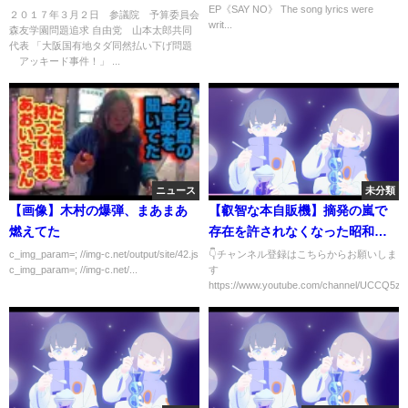
EP《SAY NO》 The song lyrics were
快」 森友学園問題
２０１７年３月２日 参議院 予算委員会
writ...
森友学園問題追求 自由党 山本太郎共同
代表 「大阪国有地タダ同然払い下げ問題
アッキード事件！」 ...
ニュース
未分類
【画像】木村の爆弾、まあまあ
【叡智な本自販機】摘発の嵐で
燃えてた
存在を許されなくなった昭和ノ
スタルジア【ゆっくり解説】
c_img_param=; //img-c.net/output/site/42.js
👇チャンネル登録はこちらからお願いしま
c_img_param=; //img-c.net/...
す
https://www.youtube.com/channel/UCCQ5zaS