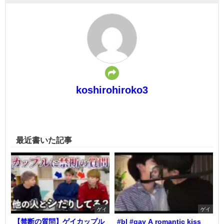
koshirohiroko3
最近書いた記事
ゲイ
ゲイ
【禁断の質問】ゲイカップル
#bl #gay A romantic kiss