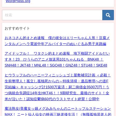
WordPress.org
おすすめサイト
おネコさん的まとめ速報 僕の彼女はエリーちゃん人形！豆腐メ
ンタルメンヘラ電波中年アルバイターのぬいぐるみ男子末路編
アイドッフル！ ワタクシ的まとめ速報 地下格闘アイドルだい
すき！23 ひうらのアニメ放送局101ちゃんねる BNK48 ！
SNH48！JKT48！MNL48！SGO48！GNZ48！STU48！SKE48
ヒウラッフルのハーニーフィニッシュゴミ屋敷補完計画 ＜必殺！
生前整理人！孤立し孤独死からの～特殊清掃・遺品整理への道F
完結編＞ キャッシング計1500万返済：厨二病借金3500万円！う
つ病統合失調症14年生HKT46！！9期研究生、最後のサイト！全
米が泣いた！認知症鬱病60代のラストサイト絶賛！公開中
魔法熟女/美魔女ッ娘メグみみちゃんのニートッフルステーション
MAX！ ニート仙人仙女の映画三昧老後生活！（無職孤独居老人的