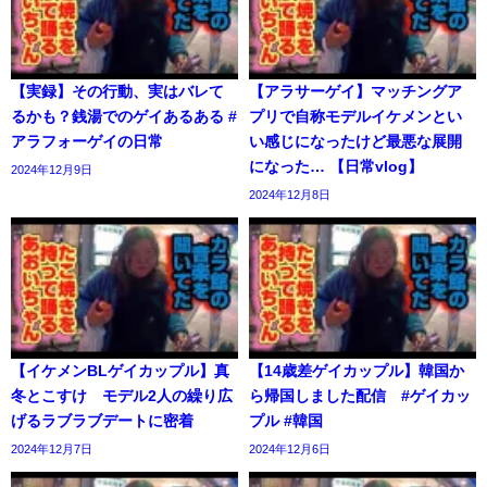
【実録】その行動、実はバレて
【アラサーゲイ】マッチングア
るかも？銭湯でのゲイあるある #
プリで自称モデルイケメンとい
アラフォーゲイの日常
い感じになったけど最悪な展開
になった… 【日常vlog】
2024年12月9日
2024年12月8日
【イケメンBLゲイカップル】真
【14歳差ゲイカップル】韓国か
冬とこすけ モデル2人の繰り広
ら帰国しました配信 #ゲイカッ
げるラブラブデートに密着
プル #韓国
2024年12月7日
2024年12月6日