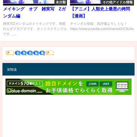
未分類
その他アイドル情報
メイキング オブ 雑実写 Zガ
【アニメ】人類史上最悪の拷問
ンダム編
【漫画】
雑実写Zガンダムのメイキングです。相変
チャンネル登録、高評価よろしくな！
わらずグダグダです。ホットスクランブル
https://www.youtube.com/channel/UC9UAxV
です。...
xrea