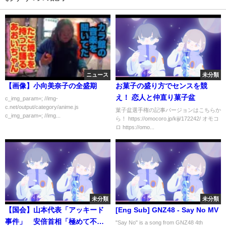
ニュース
未分類
【画像】小向美奈子の全盛期
お菓子の盛り方でセンスを競
え！ 恋人と仲直り菓子盆
c_img_param=; //img-
c.net/output/category/anime.js
菓子盆選手権の記事バージョンはこちらか
c_img_param=; //img...
ら！ https://omocoro.jp/kiji/172242/ オモコ
ロ https://omo...
未分類
未分類
【国会】山本代表「アッキード
[Eng Sub] GNZ48 - Say No MV
事件」 安倍首相「極めて不愉
"Say No" is a song from GNZ48 4th