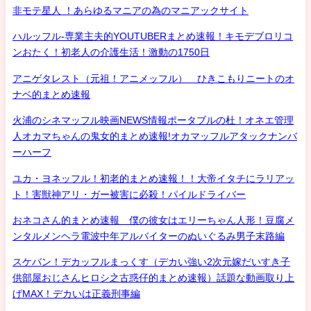
非モテ星人 ！あらゆるマニアの為のマニアックサイト
ハルッフル-専業主夫的YOUTUBERまとめ速報！キモデブロリコ
ンおたく！初老人の介護生活！激動の1750日
アニゲタレスト（元祖！アニメッフル） ひきこもりニートのオ
ナベ的まとめ速報
火浦のシネマッフル映画NEWS情報ポータブルの杜！オネエ管理
人オカマちゃんの鬼女的まとめ速報!オカマッフルアタックナンバ
ーハーフ
ユカ・ヨネッフル！初老的まとめ速報！！大帝イタチにラリアッ
ト！害獣神アリ・ガー被害に必殺！パイルドライバー
おネコさん的まとめ速報 僕の彼女はエリーちゃん人形！豆腐メ
ンタルメンヘラ電波中年アルバイターのぬいぐるみ男子末路編
スケバン！デカッフルまっくす（デカい強い2次元嫁だいすき子
供部屋おじさんヒロシ之古惑仔的まとめ速報）話題な動画取り上
げMAX！デカいは正義刑事編