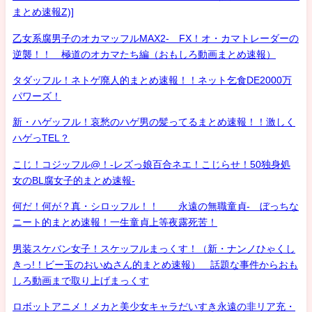
まとめ速報Z)]
乙女系腐男子のオカマッフルMAX2- FX！オ・カマトレーダーの
逆襲！！ 極道のオカマたち編（おもしろ動画まとめ速報）
タダッフル！ネトゲ廃人的まとめ速報！！ネット乞食DE2000万
パワーズ！
新・ハゲッフル！哀愁のハゲ男の髪ってるまとめ速報！！激しく
ハゲっTEL？
こじ！コジッフル@！-レズっ娘百合ネエ！こじらせ！50独身処
女のBL腐女子的まとめ速報-
何だ！何が？真・シロッフル！！ 永遠の無職童貞- ぼっちな
ニート的まとめ速報！一生童貞上等夜露死苦！
男装スケバン女子！スケッフルまっくす！（新・ナンノひゃくし
きっ!！ビー玉のおいぬさん的まとめ速報） 話題な事件からおも
しろ動画まで取り上げまっくす
ロボットアニメ！メカと美少女キャラだいすき永遠の非リア充・