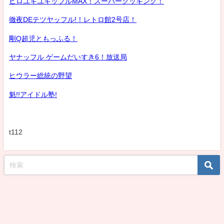
ヒロユキユキッフルMAX！スーパークッキング！
徹夜DEテツヤッフル!！レトロ館2号店！
剛Q超児ともっふる！
ヤナッフル ゲームだいすき6！放送局
ヒウラー総統の野望
魁!!アイドル塾!
t112