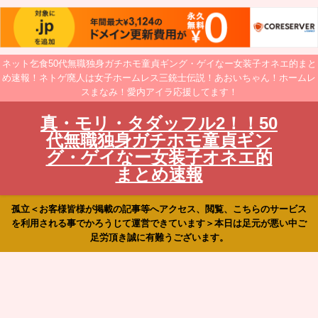
ネット乞食50代無職独身ガチホモ童貞ギング・ゲイなー女装子オネエ的まと
め速報！ネトゲ廃人は女子ホームレス三銃士伝説！あおいちゃん！ホームレ
スまなみ！愛内アイラ応援してます！
真・モリ・タダッフル2！！50
代無職独身ガチホモ童貞ギン
グ・ゲイなー女装子オネエ的
まとめ速報
孤立＜お客様皆様が掲載の記事等へアクセス、閲覧、こちらのサービス
を利用される事でかろうじて運営できています＞本日は足元が悪い中ご
足労頂き誠に有難うございます。