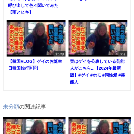
呼び出して色々聞いてみた
【雨とヒキ】
未分類
ゲイ
【韓国VLOG】ゲイのお誕生
実はゲイを公表している芸能
日韓国旅行🇰🇷
人がこちら...【2024年最新
版】#ゲイ #ホモ #同性愛 #芸
能人
未分類
の関連記事