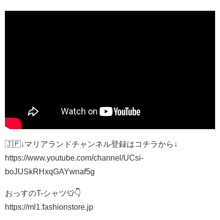
🇯🇵↓マリアランドチャンネル登録はコチラから↓
https://www.youtube.com/channel/UCsi-
boJUSkRHxqGAYwnaf5g
おっすのT-シャツ👕👇
https://ml1.fashionstore.jp