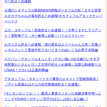
ナベ的まとめ速報
火浦のシネマッフル映画NEWS情報ポータブルの杜！オネエ管理
人オカマちゃんの鬼女的まとめ速報!オカマッフルアタックナンバ
ーハーフ
ユカ・ヨネッフル！初老的まとめ速報！！大帝イタチにラリアッ
ト！害獣神アリ・ガー被害に必殺！パイルドライバー
おネコさん的まとめ速報 僕の彼女はエリーちゃん人形！豆腐メ
ンタルメンヘラ電波中年アルバイターのぬいぐるみ男子末路編
スケバン！デカッフルまっくす（デカい強い2次元嫁だいすき子
供部屋おじさんヒロシ之古惑仔的まとめ速報）話題な動画取り上
げMAX！デカいは正義刑事編
アキヨッフル-！ネオニートスケ番長のエキストラ芸能情報局！
（子ども部屋おばさんの自宅警備員的まとめ速報）
[ヨシヨシロッフル-！！-素浪人勇者カツオンの未解決事件簿へよ
うこそYOUKO！のナンノ洋子のはなしは信じるな編）]