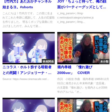
【竹内力】あたおかチャンネル
JOY「ちょっと待って、俺の顔
始まるヨ。#shorts
面がパーティーグッズとして紹
介されてるんだけど？」
こんにちは！竹内力です。 この世に生ま
c_img_param=; //img-
れてこれた奇跡に感謝して、人生の応援歌
c.net/output/category/anime.js
を作りました。 明るくポップな楽曲に仕
c_img_param=; //img...
上げましたので、みんなで楽...
映画関係
未分類
ニコラス・ホルト扮する暗殺者
堀内孝雄 「憧れ遊び
との死闘！アンジェリーナ・ジ
2006ver」 COVER
ョリー主演『モンタナの目撃
Source: https://www.cinemacafe.net/...
作詞 小椋佳 作曲 堀内孝雄 1985年12月
01日に発売された年末時代劇「忠臣蔵」
者』本編映像
の主題歌『憧れ遊び』を堀内さんが2006
年のアルバム「オ...