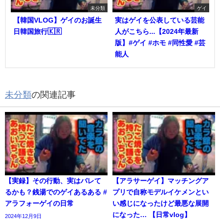
未分類
ゲイ
【韓国VLOG】ゲイのお誕生
実はゲイを公表している芸能
日韓国旅行🇰🇷
人がこちら...【2024年最新
版】#ゲイ #ホモ #同性愛 #芸
能人
未分類
の関連記事
【実録】その行動、実はバレて
【アラサーゲイ】マッチングア
るかも？銭湯でのゲイあるある #
プリで自称モデルイケメンとい
アラフォーゲイの日常
い感じになったけど最悪な展開
になった… 【日常vlog】
2024年12月9日