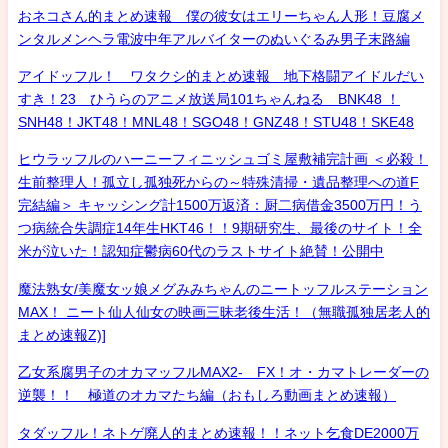
おネコさん的まとめ速報 僕の彼女はエリーちゃん人形！豆腐メ
ンタルメンヘラ電波中年アルバイターのぬいぐるみ男子末路編
アイドッフル！ ワタクシ的まとめ速報 地下格闘アイドルだい
すき！23 ひうらのアニメ放送局101ちゃんねる BNK48 ！
SNH48！JKT48！MNL48！SGO48！GNZ48！STU48！SKE48
ヒウラッフルのハーニーフィニッシュゴミ屋敷補完計画 ＜必殺！
生前整理人！孤立し孤独死からの～特殊清掃・遺品整理への道F
完結編＞ キャッシング計1500万返済：厨二病借金3500万円！う
つ病統合失調症14年生HKT46！！9期研究生、最後のサイト！全
米が泣いた！認知症鬱病60代のラストサイト絶賛！公開中
魔法熟女/美魔女ッ娘メグみみちゃんのニートッフルステーション
MAX！ ニート仙人仙女の映画三昧老後生活！（無職孤独居老人的
まとめ速報Z)]
乙女系腐男子のオカマッフルMAX2- FX！オ・カマトレーダーの
逆襲！！ 極道のオカマたち編（おもしろ動画まとめ速報）
タダッフル！ネトゲ廃人的まとめ速報！！ネット乞食DE2000万