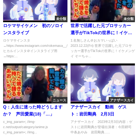
未分類
未分類
ロケマサイケメン 初のソロイ
世界で活躍した元プロサッカー
ンスタライブ
選手がTikTokの世界に！イケメ
ンゲイ そーちゃん を深掘りしち
ロケマサインスタ
1:名無しさん＠おカマいっぱい
→https://www.instagram.com/rokemasa__/
2023.12.22(Fri) 世界で活躍した元プロサ
ゃいます💖
ヒカルインスタ＠インスタライブ用
ッカー選手がTikTokの世界に！イケメンゲ
→https:...
イ そーちゃ...
ニュース
アナザースカイ
Q：人生に迷った時どうします
アナザースカイ 動画 ゲス
か？ 芦田愛菜(18)「…」
ト：岩田剛典 2月3日
c_img_param=; //img-
アナザースカイ 2023年2月3日内容：ゲ
c.net/output/category/anime.js
ストに岩田剛典が登場出演者：今田耕司
c_img_param=; //img...
中条あやみ 岩田剛典......