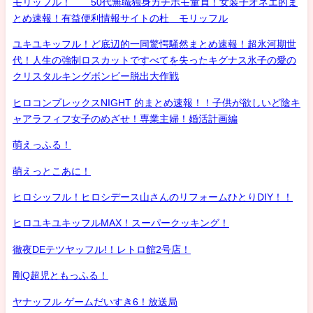
モリッフル！ 50代無職独身ガチホモ童貞！女装子オネエ的ま
とめ速報！有益便利情報サイトの杜 モリッフル
ユキユキッフル！ど底辺的一同驚愕騒然まとめ速報！超氷河期世
代！人生の強制ロスカットですべてを失ったキグナス氷子の愛の
クリスタルキングボンビー脱出大作戦
ヒロコンプレックスNIGHT 的まとめ速報！！子供が欲しいど陰キ
ャアラフィフ女子のめざせ！専業主婦！婚活計画編
萌えっふる！
萌えっとこあに！
ヒロシッフル！ヒロシデース山さんのリフォームひとりDIY！！
ヒロユキユキッフルMAX！スーパークッキング！
徹夜DEテツヤッフル!！レトロ館2号店！
剛Q超児ともっふる！
ヤナッフル ゲームだいすき6！放送局