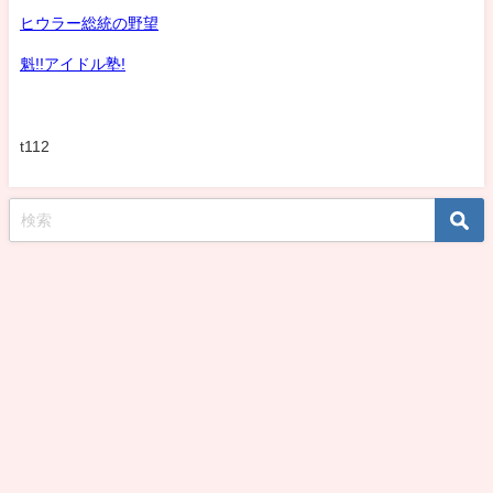
ヒウラー総統の野望
魁!!アイドル塾!
t112