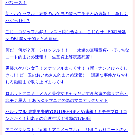
パワーズ！
新・ハゲッフル！哀愁のハゲ男の髪ってるまとめ速報！！激しく
ハゲっTEL？
こじ！コジッフル@！-レズっ娘百合ネエ！こじらせ！50独身処
女のBL腐女子的まとめ速報-
何だ！何が？真・シロッフル！！ 永遠の無職童貞- ぼっちな
ニート的まとめ速報！一生童貞上等夜露死苦！
男装スケバン女子！スケッフルまっくす！（新・ナンノひゃくし
きっ!！ビー玉のおいぬさん的まとめ速報） 話題な事件からおも
しろ動画まで取り上げまっくす
ロボットアニメ！メカと美少女キャラだいすき永遠の非リア充・
非モテ星人 ！あらゆるマニアの為のマニアックサイト
ハルッフル-専業主夫的YOUTUBERまとめ速報！キモデブロリコ
ンおたく！初老人の介護生活！激動の1750日
アニゲタレスト（元祖！アニメッフル） ひきこもりニートのオ