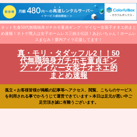
ネット乞食50代無職独身ガチホモ童貞ギング・ゲイなー女装子オネエ的まと
め速報！ネトゲ廃人は女子ホームレス三銃士伝説！あおいちゃん！ホームレ
スまなみ！愛内アイラ応援してます！
真・モリ・タダッフル2！！50
代無職独身ガチホモ童貞ギン
グ・ゲイなー女装子オネエ的
まとめ速報
孤立＜お客様皆様が掲載の記事等へアクセス、閲覧、こちらのサービス
を利用される事でかろうじて運営できています＞本日は足元が悪い中ご
足労頂き誠に有難うございます。