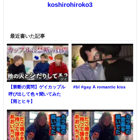
koshirohiroko3
最近書いた記事
ゲイ
ゲイ
【禁断の質問】ゲイカップル
#bl #gay A romantic kiss
呼び出して色々聞いてみた
【雨とヒキ】