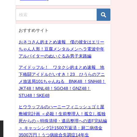
おすすめサイト
おネコさん的まとめ速報 僕の彼女はエリー
ちゃん人形！豆腐メンタルメンヘラ電波中年
アルバイターのぬいぐるみ男子末路編
アイドッフル！ ワタクシ的まとめ速報 地
下格闘アイドルだいすき！23 ひうらのアニ
メ放送局101ちゃんねる BNK48 ！SNH48！
JKT48！MNL48！SGO48！GNZ48！
STU48！SKE48
ヒウラッフルのハーニーフィニッシュゴミ屋
敷補完計画 ＜必殺！生前整理人！孤立し孤独
死からの～特殊清掃・遺品整理への道F完結編
＞ キャッシング計1500万返済：厨二病借金
3500万円！うつ病統合失調症14年生