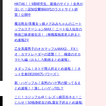
HKT46！！9期研究生、最後のサイト！全米が
泣いた！認知症鬱病60代のラストサイト絶
賛！公開中
魔法熟女/美魔女ッ娘メグみみちゃんのニート
ッフルステーションMAX！ ニート仙人仙女の
映画三昧老後生活！（無職孤独居老人的まと
め速報Z)]
乙女系腐男子のオカマッフルMAX2- FX！
オ・カマトレーダーの逆襲！！ 極道のオカ
マたち編（おもしろ動画まとめ速報）
タダッフル！ネトゲ廃人的まとめ速報！！ネ
ット乞食DE2000万パワーズ！
新・ハゲッフル！哀愁のハゲ男の髪ってるま
とめ速報！！激しくハゲっTEL？
こじ！コジッフル@！-レズっ娘百合ネエ！こ
じらせ！50独身処女のBL腐女子的まとめ速報-