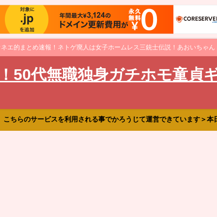
オネエ的まとめ速報！ネトゲ廃人は女子ホームレス三銃士伝説！あおいちゃん
！50代無職独身ガチホモ童貞
、こちらのサービスを利用される事でかろうじて運営できています＞本