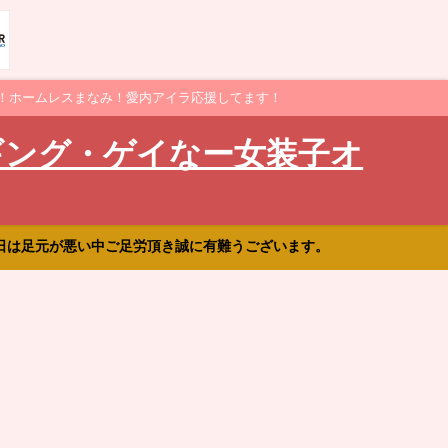
！ホームレスまなみ！愛内アイラ応援してます！
ギング・ゲイなー女装子オ
日は足元が悪い中ご足労頂き誠に有難うございます。