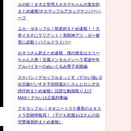
ルの杜！オネエ管理人オカマちゃんの鬼女的
まとめ速報!オカマッフルアタックナンバーハ
ーフ
ユカ・ヨネッフル！初老的まとめ速報！！大
帝イタチにラリアット！害獣神アリ・ガー被
害に必殺！パイルドライバー
おネコさん的まとめ速報 僕の彼女はエリー
ちゃん人形！豆腐メンタルメンヘラ電波中年
アルバイターのぬいぐるみ男子末路編
スケバン！デカッフルまっくす（デカい強い2
次元嫁だいすき子供部屋おじさんヒロシ之古
惑仔的まとめ速報）話題な動画取り上げ
MAX！デカいは正義刑事編
アキヨッフル-！ネオニートスケ番長のエキス
トラ芸能情報局！（子ども部屋おばさんの自
宅警備員的まとめ速報）