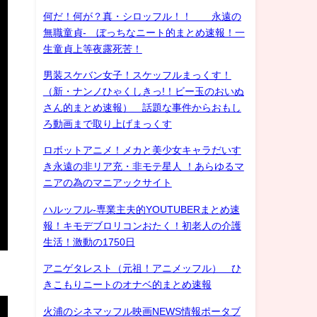
何だ！何が？真・シロッフル！！ 永遠の
無職童貞- ぼっちなニート的まとめ速報！一
生童貞上等夜露死苦！
男装スケバン女子！スケッフルまっくす！
（新・ナンノひゃくしきっ!！ビー玉のおいぬ
さん的まとめ速報） 話題な事件からおもし
ろ動画まで取り上げまっくす
ロボットアニメ！メカと美少女キャラだいす
き永遠の非リア充・非モテ星人 ！あらゆるマ
ニアの為のマニアックサイト
ハルッフル-専業主夫的YOUTUBERまとめ速
報！キモデブロリコンおたく！初老人の介護
生活！激動の1750日
アニゲタレスト（元祖！アニメッフル） ひ
きこもりニートのオナベ的まとめ速報
火浦のシネマッフル映画NEWS情報ポータブ