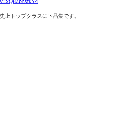
h?v=xQ8ZbnstkY4
ぶ史上トップクラスに下品集です。