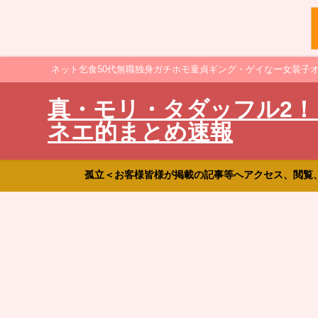
ネット乞食50代無職独身ガチホモ童貞ギング・ゲイなー女装子
真・モリ・タダッフル2！
ネエ的まとめ速報
孤立＜お客様皆様が掲載の記事等へアクセス、閲覧