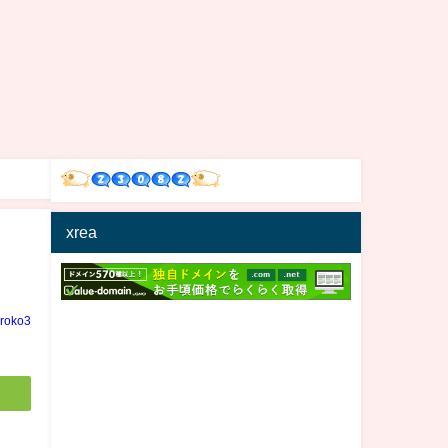
xrea
iroko3