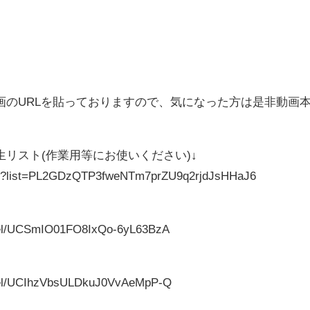
画のURLを貼っておりますので、気になった方は是非動画
リスト(作業用等にお使いください)↓
list?list=PL2GDzQTP3fweNTm7prZU9q2rjdJsHHaJ6
nel/UCSmIO01FO8IxQo-6yL63BzA
nnel/UCIhzVbsULDkuJ0VvAeMpP-Q