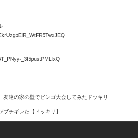
ト
ル
UCEkrUzgbElR_WtFR5TwxJEQ
C5T_PNyy-_3I5pustPMLIxQ
ます】友達の家の壁でビンゴ大会してみたドッキリ
親がブチギレた【ドッキリ】