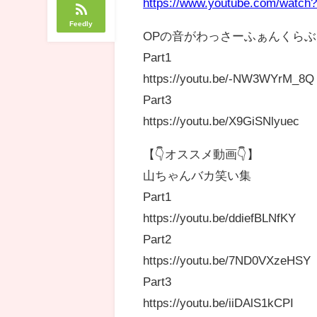
https://www.youtube.com/watc
Feedly
OPの音がわっさーふぁんくら
Part1
https://youtu.be/-NW3WYrM_8Q
Part3
https://youtu.be/X9GiSNlyuec
【👇オススメ動画👇】
山ちゃんバカ笑い集
Part1
https://youtu.be/ddiefBLNfKY
Part2
https://youtu.be/7ND0VXzeHSY
Part3
https://youtu.be/iiDAlS1kCPI