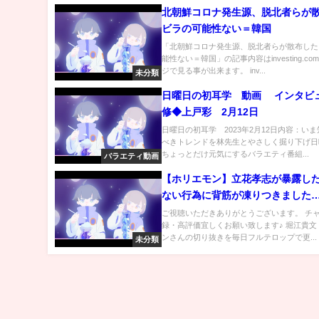
北朝鮮コロナ発生源、脱北者らが
ビラの可能性ない＝韓国
「北朝鮮コロナ発生源、脱北者らが散布した
能性ない＝韓国」の記事内容はinvesting.c
ジで見る事が出来ます。 inv...
未分類
日曜日の初耳学 動画 インタビ
修◆上戸彩 2月12日
日曜日の初耳学 2023年2月12日内容：い
べきトレンドを林先生とやさしく掘り下げ日
ちょっとだけ元気にするバラエティ番組...
バラエティ動画
【ホリエモン】立花孝志が暴露し
ない行為に背筋が凍りつきました…
壊まで秒読みです【堀江貴文 切り
ご視聴いただきありがとうございます。 チ
録・高評価宜しくお願い致します♪ 堀江貴文
ゆき ガーシーch NHK党】
ンさんの切り抜きを毎日フルテロップで更...
未分類