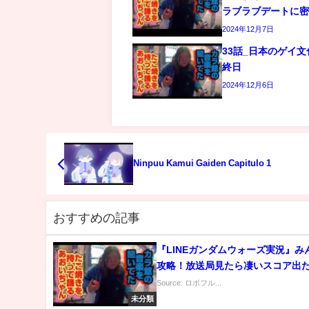
ラブラブデートに
2024年12月7日
33話_日本のゲイ
終日
2024年12月6日
Ninpuu Kamui Gaiden Capitulo 1
おすすめの記事
『LINEガンダムウォーズ実況』み
攻略！放送局見たら凄いスコア出
Source: ロボフル...
未分類