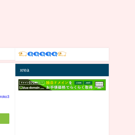
xrea
iroko3