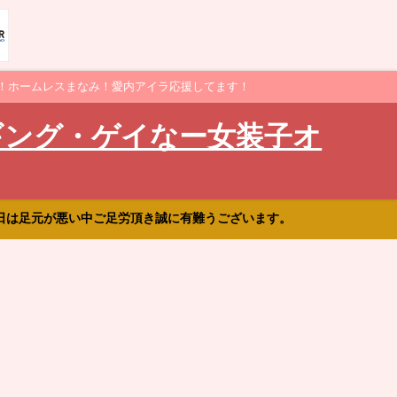
！ホームレスまなみ！愛内アイラ応援してます！
ギング・ゲイなー女装子オ
日は足元が悪い中ご足労頂き誠に有難うございます。