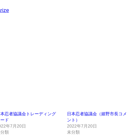
rize
日本忍者協議会トレーディング
日本忍者協議会（嬉野市長コメ
カード
ント）
022年7月20日
2022年7月20日
未分類
未分類