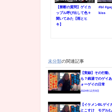
ゲイ
【禁断の質問】ゲイカ
#bl #ga
ップル呼び出して色々
kiss
聞いてみた【雨とヒ
キ】
未分類
の関連記事
【実録】その行動
も？銭湯でのゲイあ
ォーゲイの日常
2024年12月9日
【イケメンBLゲイ
とこすけ モデル2