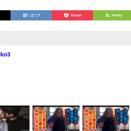
はてブ
Pocket
Feedly
oko3