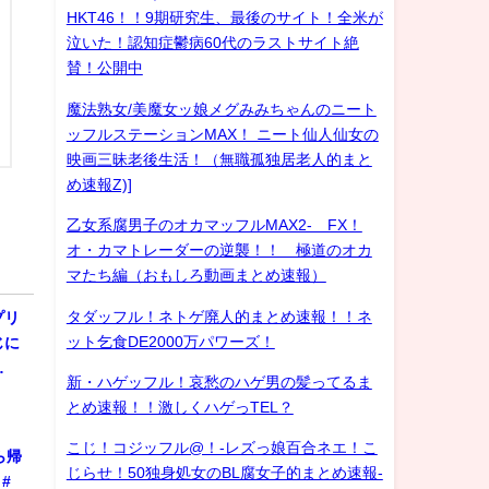
HKT46！！9期研究生、最後のサイト！全米が
泣いた！認知症鬱病60代のラストサイト絶
賛！公開中
魔法熟女/美魔女ッ娘メグみみちゃんのニート
ッフルステーションMAX！ ニート仙人仙女の
映画三昧老後生活！（無職孤独居老人的まと
め速報Z)]
乙女系腐男子のオカマッフルMAX2- FX！
オ・カマトレーダーの逆襲！！ 極道のオカ
マたち編（おもしろ動画まとめ速報）
タダッフル！ネトゲ廃人的まとめ速報！！ネ
プリ
ット乞食DE2000万パワーズ！
じに
…
新・ハゲッフル！哀愁のハゲ男の髪ってるま
とめ速報！！激しくハゲっTEL？
こじ！コジッフル@！-レズっ娘百合ネエ！こ
ら帰
じらせ！50独身処女のBL腐女子的まとめ速報-
#