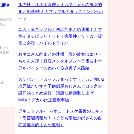
ルの杜！オネエ管理人オカマちゃんの鬼女的
志麻さ
まとめ速報!オカマッフルアタックナンバーハ
ーフ
家政婦志麻
奈央、
ユカ・ヨネッフル！初老的まとめ速報！！大
帝イタチにラリアット！害獣神アリ・ガー被
害に必殺！パイルドライバー
ートメタ
境装置
おネコさん的まとめ速報 僕の彼女はエリー
ちゃん人形！豆腐メンタルメンヘラ電波中年
アルバイターのぬいぐるみ男子末路編
スケバン！デカッフルまっくす（デカい強い2
.js
次元嫁だいすき子供部屋おじさんヒロシ之古
惑仔的まとめ速報）話題な動画取り上げ
MAX！デカいは正義刑事編
アキヨッフル-！ネオニートスケ番長のエキス
トラ芸能情報局！（子ども部屋おばさんの自
宅警備員的まとめ速報）