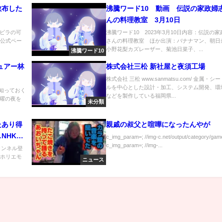
散布した
沸騰ワード10 動画 伝説の家政婦
んの料理教室 3月10日
ビラの可
沸騰ワード10 2023年3月10日内容：伝説の
om公式ペー
さんの料理教室 ほか出演：バナナマン、朝日
小野花梨カズレーザー、菊池日菜子、...
沸騰ワード10
ュアー林
株式会社三松 新社屋と夜須工場
株式会社 三松 www.sanmatsu.com/ 金属・シ
ルを中心とした設計・加工、システム開発、環
ま知っておく
などを製作している福岡県...
曜の夜を
未分類
たあり得
親戚の叔父と喧嘩になったんやが
NHK崩
c_img_param=; //img-c.net/output/category/game
c_img_param=; //img-...
抜き ひろ
ャンネル登
 ホリエモ
ニュース