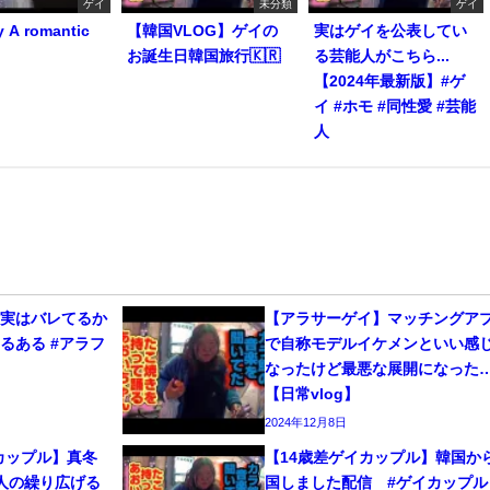
ゲイ
未分類
ゲイ
y A romantic
【韓国VLOG】ゲイの
実はゲイを公表してい
お誕生日韓国旅行🇰🇷
る芸能人がこちら...
【2024年最新版】#ゲ
イ #ホモ #同性愛 #芸能
人
、実はバレてるか
【アラサーゲイ】マッチングア
るある #アラフ
で自称モデルイケメンといい感
なったけど最悪な展開になった
【日常vlog】
2024年12月8日
カップル】真冬
【14歳差ゲイカップル】韓国か
人の繰り広げる
国しました配信 #ゲイカップル 