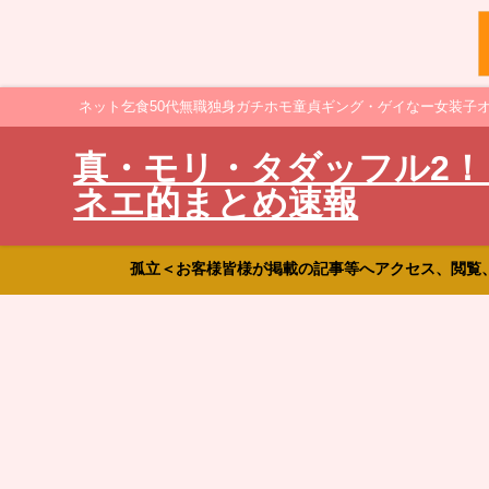
ネット乞食50代無職独身ガチホモ童貞ギング・ゲイなー女装子
真・モリ・タダッフル2！
ネエ的まとめ速報
孤立＜お客様皆様が掲載の記事等へアクセス、閲覧