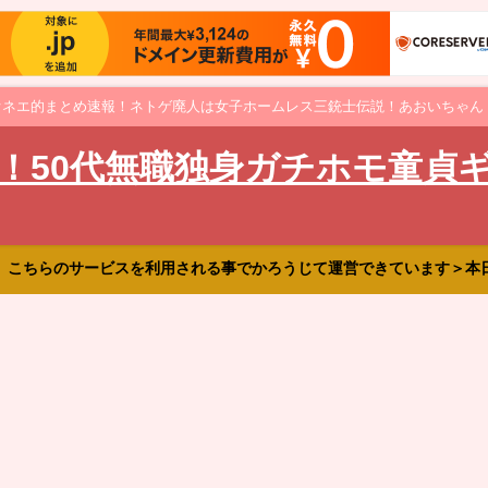
オネエ的まとめ速報！ネトゲ廃人は女子ホームレス三銃士伝説！あおいちゃん
！50代無職独身ガチホモ童貞
、こちらのサービスを利用される事でかろうじて運営できています＞本