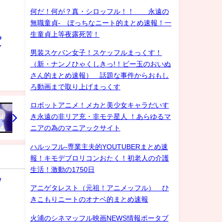
何だ！何が？真・シロッフル！！ 永遠の
無職童貞- ぼっちなニート的まとめ速報！一
生童貞上等夜露死苦！
ろ
ゲイ
男装スケバン女子！スケッフルまっくす！
（新・ナンノひゃくしきっ!！ビー玉のおいぬ
さん的まとめ速報） 話題な事件からおもし
ろ動画まで取り上げまっくす
ロボットアニメ！メカと美少女キャラだいす
き永遠の非リア充・非モテ星人 ！あらゆるマ
ニアの為のマニアックサイト
ハルッフル-専業主夫的YOUTUBERまとめ速
報！キモデブロリコンおたく！初老人の介護
生活！激動の1750日
ｗ
アニゲタレスト（元祖！アニメッフル） ひ
きこもりニートのオナベ的まとめ速報
火浦のシネマッフル映画NEWS情報ポータブ