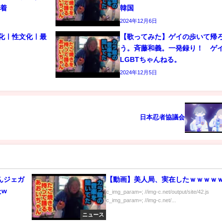
密着
韓国
2024年12月6日
文化ㅣ性文化ㅣ最
【歌ってみた】ゲイの歩いて帰
う。斉藤和義。一発録り！ 
LGBTちゃんねる。
2024年12月5日
日本忍者協議会
んジェガ
【動画】美人局、実在したｗｗｗｗ
たw
c_img_param=; //img-c.net/output/site/42.js
c_img_param=; //img-c.net/...
ニュース