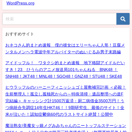
WordPress.org
おすすめサイト
おネコさん的まとめ速報 僕の彼女はエリーちゃん人形！豆腐メ
ンタルメンヘラ電波中年アルバイターのぬいぐるみ男子末路編
アイドッフル！ ワタクシ的まとめ速報 地下格闘アイドルだい
すき！23 ひうらのアニメ放送局101ちゃんねる BNK48 ！
SNH48！JKT48！MNL48！SGO48！GNZ48！STU48！SKE48
ヒウラッフルのハーニーフィニッシュゴミ屋敷補完計画 ＜必殺！
生前整理人！孤立し孤独死からの～特殊清掃・遺品整理への道F
完結編＞ キャッシング計1500万返済：厨二病借金3500万円！う
つ病統合失調症14年生HKT46！！9期研究生、最後のサイト！全
米が泣いた！認知症鬱病60代のラストサイト絶賛！公開中
魔法熟女/美魔女ッ娘メグみみちゃんのニートッフルステーション