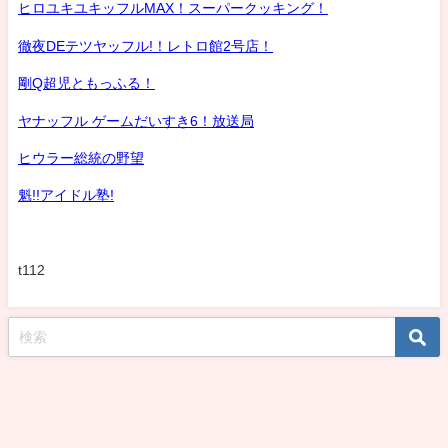
ヒロユキユキッフルMAX！スーパークッキング！
徹夜DEテツヤッフル!！レトロ館2号店！
剛Q超児ともっふる！
ヤナッフル ゲームだいすき6！放送局
ヒウラー総統の野望
魁!!アイドル塾!
t112