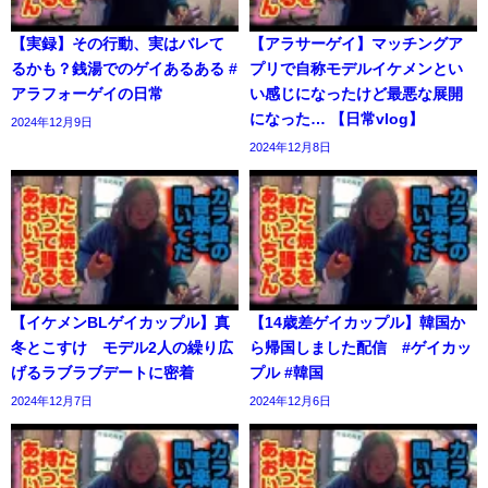
【実録】その行動、実はバレて
【アラサーゲイ】マッチングア
るかも？銭湯でのゲイあるある #
プリで自称モデルイケメンとい
アラフォーゲイの日常
い感じになったけど最悪な展開
になった… 【日常vlog】
2024年12月9日
2024年12月8日
【イケメンBLゲイカップル】真
【14歳差ゲイカップル】韓国か
冬とこすけ モデル2人の繰り広
ら帰国しました配信 #ゲイカッ
げるラブラブデートに密着
プル #韓国
2024年12月7日
2024年12月6日