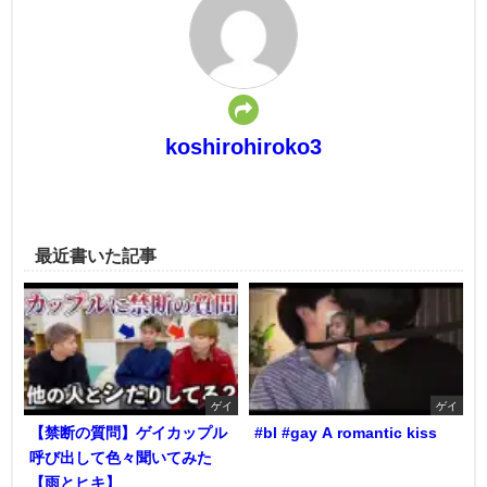
koshirohiroko3
最近書いた記事
ゲイ
ゲイ
【禁断の質問】ゲイカップル
#bl #gay A romantic kiss
呼び出して色々聞いてみた
【雨とヒキ】