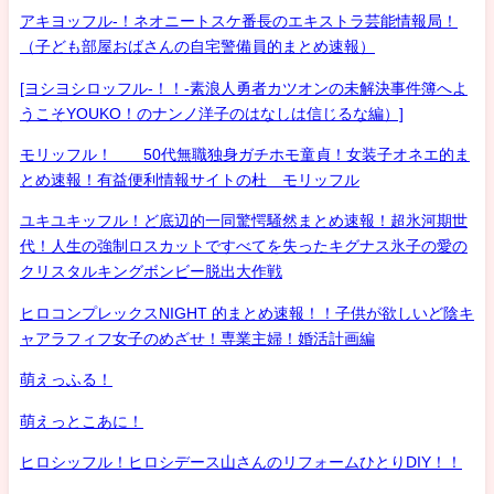
アキヨッフル-！ネオニートスケ番長のエキストラ芸能情報局！
（子ども部屋おばさんの自宅警備員的まとめ速報）
[ヨシヨシロッフル-！！-素浪人勇者カツオンの未解決事件簿へよ
うこそYOUKO！のナンノ洋子のはなしは信じるな編）]
モリッフル！ 50代無職独身ガチホモ童貞！女装子オネエ的ま
とめ速報！有益便利情報サイトの杜 モリッフル
ユキユキッフル！ど底辺的一同驚愕騒然まとめ速報！超氷河期世
代！人生の強制ロスカットですべてを失ったキグナス氷子の愛の
クリスタルキングボンビー脱出大作戦
ヒロコンプレックスNIGHT 的まとめ速報！！子供が欲しいど陰キ
ャアラフィフ女子のめざせ！専業主婦！婚活計画編
萌えっふる！
萌えっとこあに！
ヒロシッフル！ヒロシデース山さんのリフォームひとりDIY！！