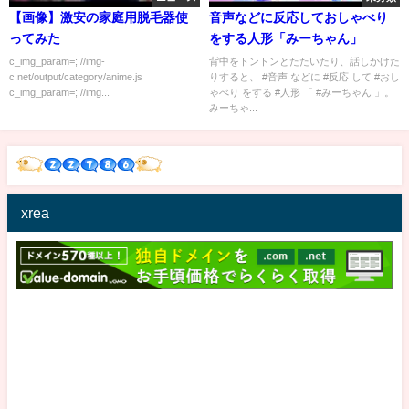
【画像】激安の家庭用脱毛器使
音声などに反応しておしゃべり
ってみた
をする人形「みーちゃん」
c_img_param=; //img-
背中をトントンとたたいたり、話しかけた
c.net/output/category/anime.js
りすると、 #音声 などに #反応 して #おし
c_img_param=; //img...
ゃべり をする #人形 「 #みーちゃん 」。
みーちゃ...
xrea