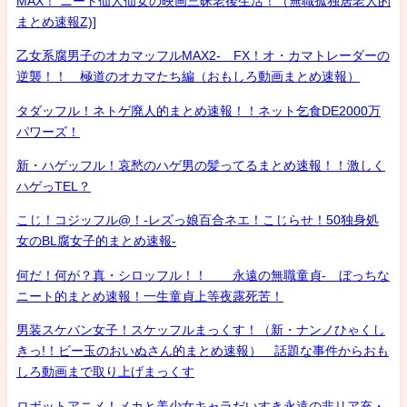
MAX！ ニート仙人仙女の映画三昧老後生活！（無職孤独居老人的
まとめ速報Z)]
乙女系腐男子のオカマッフルMAX2- FX！オ・カマトレーダーの
逆襲！！ 極道のオカマたち編（おもしろ動画まとめ速報）
タダッフル！ネトゲ廃人的まとめ速報！！ネット乞食DE2000万
パワーズ！
新・ハゲッフル！哀愁のハゲ男の髪ってるまとめ速報！！激しく
ハゲっTEL？
こじ！コジッフル@！-レズっ娘百合ネエ！こじらせ！50独身処
女のBL腐女子的まとめ速報-
何だ！何が？真・シロッフル！！ 永遠の無職童貞- ぼっちな
ニート的まとめ速報！一生童貞上等夜露死苦！
男装スケバン女子！スケッフルまっくす！（新・ナンノひゃくし
きっ!！ビー玉のおいぬさん的まとめ速報） 話題な事件からおも
しろ動画まで取り上げまっくす
ロボットアニメ！メカと美少女キャラだいすき永遠の非リア充・