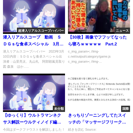
超潜入リアルスコープハイパー
ニュース
潜入リアルスコープ 動画 Ｓ
【30枚】画像でフフッてなった
ＤＧｓな食卓スペシャル 3月10
ら寝ろｗｗｗｗｗ Part.2
日
潜入リアルスコープハイパー 2023年3月
c_img_param=; //img-
10日内容：ＳＤＧｓな食卓スペシャル出
c.net/output/category/game.js
演者：山里亮太、丸山礼 阿部顕嵐見取り
c_img_param=; //img-...
図 森泉 ほか......
未分類
国際
【ゆっくり】ウルトラマンネク
きっちりゾーニングしてたスイ
サス解説ーウルティノイド編前
ッチの「マッサージフリーク
編ダークファウスト解説
ス」というソフト、難癖つけら
今回はダークファウストを解説しました！
続きを読む Source: