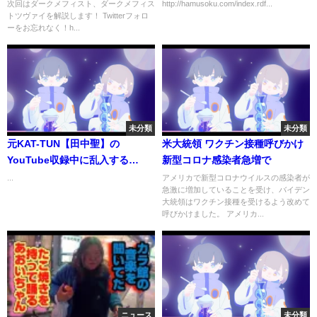
次回はダークメフィスト、ダークメフィス
http://hamusoku.com/index.rdf...
れ無期限発売延期へ…業務妨害
トツヴァイを解説します！ Twitterフォロ
した輩に対しては法的措置を講
ーをお忘れなく！h...
じる模様
未分類
未分類
元KAT-TUN【田中聖】の
米大統領 ワクチン接種呼びかけ
YouTube収録中に乱入する
新型コロナ感染者急増で
【SixTONES 田中樹】
...
アメリカで新型コロナウイルスの感染者が
急激に増加していることを受け、バイデン
大統領はワクチン接種を受けるよう改めて
呼びかけました。 アメリカ...
ニュース
未分類