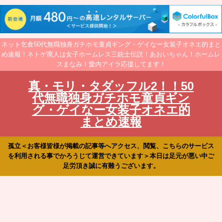
ネット乞食50代無職独身ガチホモ童貞ギング・ゲイなー女装子オネエ的まと
め速報！ネトゲ廃人は女子ホームレス三銃士伝説！あおいちゃん！ホームレ
スまなみ！愛内アイラ応援してます！
真・モリ・タダッフル2！！50
代無職独身ガチホモ童貞ギン
グ・ゲイなー女装子オネエ的
まとめ速報
孤立＜お客様皆様が掲載の記事等へアクセス、閲覧、こちらのサービス
を利用される事でかろうじて運営できています＞本日は足元が悪い中ご
足労頂き誠に有難うございます。