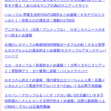
非モテ星人 ！あらゆるマニアの為のマニアックサイト
ハルッフル-専業主夫的YOUTUBERまとめ速報！キモデブロリコ
ンおたく！初老人の介護生活！激動の1750日
アニゲタレスト（元祖！アニメッフル） ひきこもりニートのオ
ナベ的まとめ速報
火浦のシネマッフル映画NEWS情報ポータブルの杜！オネエ管理
人オカマちゃんの鬼女的まとめ速報!オカマッフルアタックナンバ
ーハーフ
ユカ・ヨネッフル！初老的まとめ速報！！大帝イタチにラリアッ
ト！害獣神アリ・ガー被害に必殺！パイルドライバー
おネコさん的まとめ速報 僕の彼女はエリーちゃん人形！豆腐メ
ンタルメンヘラ電波中年アルバイターのぬいぐるみ男子末路編
スケバン！デカッフルまっくす（デカい強い2次元嫁だいすき子
供部屋おじさんヒロシ之古惑仔的まとめ速報）話題な動画取り上
げMAX！デカいは正義刑事編