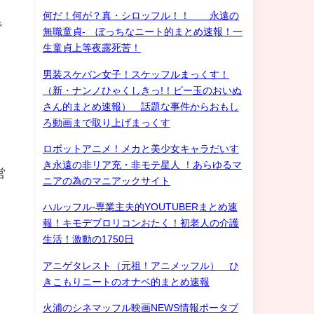
何だ！何が？真・シロッフル！！ 永遠の
で
無職童貞- ぼっちなニート的まとめ速報！一
生童貞上等夜露死苦！
男装スケバン女子！スケッフルまっくす！
（新・ナンノひゃくしきっ!！ビー玉のおいぬ
さん的まとめ速報） 話題な事件からおもし
ろ動画まで取り上げまっくす
ロボットアニメ！メカと美少女キャラだいす
き永遠の非リア充・非モテ星人 ！あらゆるマ
営
ニアの為のマニアックサイト
ハルッフル-専業主夫的YOUTUBERまとめ速
報！キモデブロリコンおたく！初老人の介護
生活！激動の1750日
アニゲタレスト（元祖！アニメッフル） ひ
きこもりニートのオナベ的まとめ速報
火浦のシネマッフル映画NEWS情報ポータブ