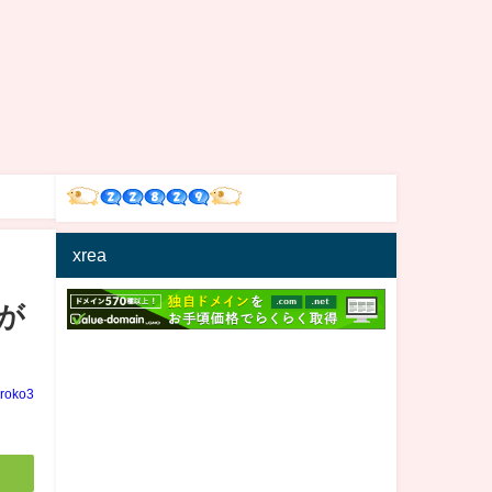
xrea
が
iroko3