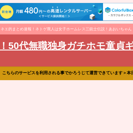
オネエ的まとめ速報！ネトゲ廃人は女子ホームレス三銃士伝説！あおいちゃん
！50代無職独身ガチホモ童貞
、こちらのサービスを利用される事でかろうじて運営できています＞本