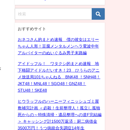
おすすめサイト
おネコさん的まとめ速報 僕の彼女はエリー
ちゃん人形！豆腐メンタルメンヘラ電波中年
アルバイターのぬいぐるみ男子末路編
アイドッフル！ ワタクシ的まとめ速報 地
が
下格闘アイドルだいすき！23 ひうらのアニ
メ放送局101ちゃんねる BNK48 ！SNH48！
JKT48！MNL48！SGO48！GNZ48！
STU48！SKE48
ヒウラッフルのハーニーフィニッシュゴミ屋
敷補完計画 ＜必殺！生前整理人！孤立し孤独
】
死からの～特殊清掃・遺品整理への道F完結編
＞ キャッシング計1500万返済：厨二病借金
3500万円！うつ病統合失調症14年生