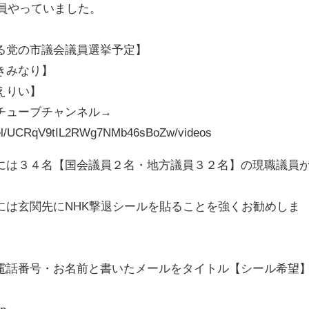
議員やっていました。
る党の市議会議員選挙予定】
きみなり】
えりい】
チューブチャンネル→
nel/UCRqV9tIL2RWg7NMb46sBoZw/videos
には３４名【国会議員２名・地方議員３２名】の現職議員
には玄関先にNHK撃退シールを貼ることを強くお勧めしま
、
電話番号・お名前と書いたメールをタイトル【シール希望