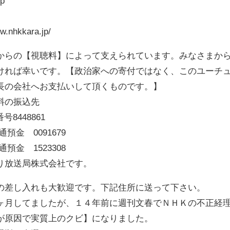
jp
hkkara.jp/
からの【視聴料】によって支えられています。みなさまか
ければ幸いです。【政治家への寄付ではなく、このユーチ
長の会社へお支払いして頂くものです。】
料の振込先
8448861
金 0091679
金 1523308
り放送局株式会社です。
の差し入れも大歓迎です。下記住所に送って下さい。
ヶ月してましたが、１４年前に週刊文春でＮＨＫの不正経
が原因で実質上のクビ】になりました。