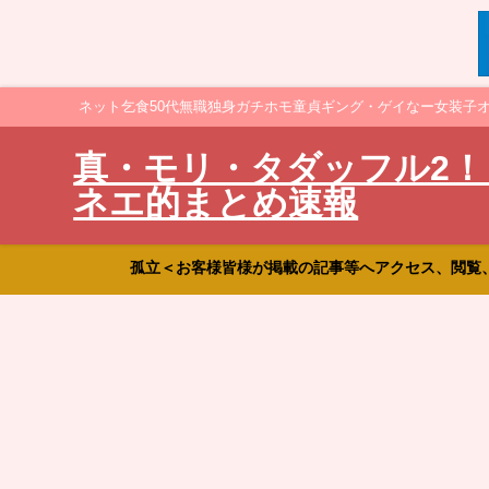
ネット乞食50代無職独身ガチホモ童貞ギング・ゲイなー女装子
真・モリ・タダッフル2！
ネエ的まとめ速報
孤立＜お客様皆様が掲載の記事等へアクセス、閲覧