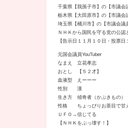
千葉県【我孫子市】の【市議会
栃木県【大田原市】の【市議会
埼玉県【桶川市】の【市議会議
ＮＨＫから国民を守る党の公認
【告示日１１月１０日・投票日
元国会議員YouTuber
なまえ 立花孝志
おとし 【５２才】
血液型 えーーー
性別 漢
生き方 傾奇者（かぶきもの）
性格 ちょっぴりお茶目で甘
ＵＦＯ→信じてる
【ＮＨＫをぶっ壊す！】