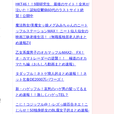
HKT46！！9期研究生、最後のサイト！全米が
泣いた！認知症鬱病60代のラストサイト絶
賛！公開中
魔法熟女/美魔女ッ娘メグみみちゃんのニート
ら
ッフルステーションMAX！ ニート仙人仙女の
ュ
映画三昧老後生活！（無職孤独居老人的まと
め速報Z)]
乙女系腐男子のオカマッフルMAX2- FX！
オ・カマトレーダーの逆襲！！ 極道のオカ
マたち編（おもしろ動画まとめ速報）
タダッフル！ネトゲ廃人的まとめ速報！！ネ
ット乞食DE2000万パワーズ！
新・ハゲッフル！哀愁のハゲ男の髪ってるま
とめ速報！！激しくハゲっTEL？
理
こじ！コジッフル@！-レズっ娘百合ネエ！こ
じらせ！50独身処女のBL腐女子的まとめ速報-