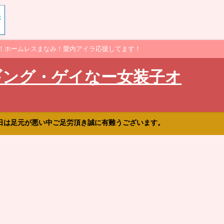
！ホームレスまなみ！愛内アイラ応援してます！
ギング・ゲイなー女装子オ
日は足元が悪い中ご足労頂き誠に有難うございます。