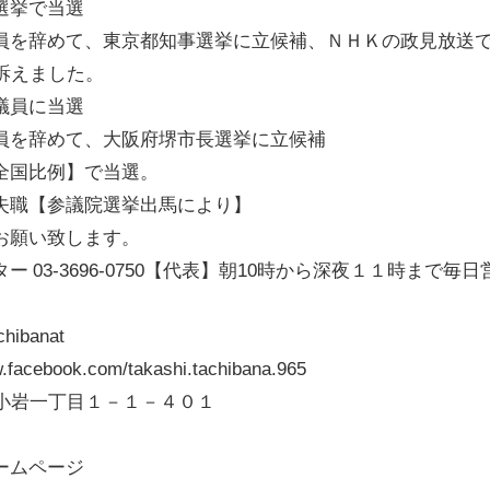
選挙で当選
員を辞めて、東京都知事選挙に立候補、ＮＨＫの政見放送
訴えました。
議員に当選
員を辞めて、大阪府堺市長選挙に立候補
全国比例】で当選。
失職【参議院選挙出馬により】
お願い致します。
03-3696-0750【代表】朝10時から深夜１１時まで毎日
hibanat
cebook.com/takashi.tachibana.965
東新小岩一丁目１－１－４０１
ームページ