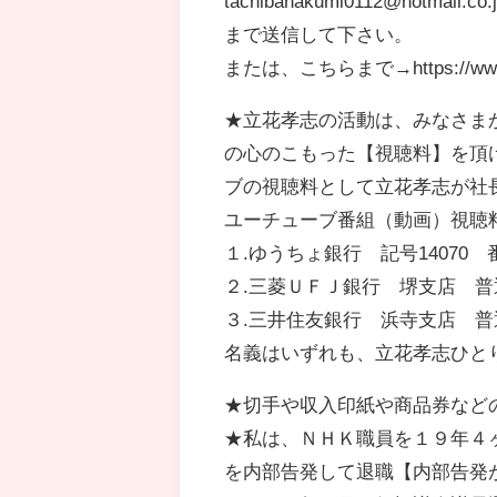
tachibanakumi0112@hotmail.co.
まで送信して下さい。
または、こちらまで→https://www.n
★立花孝志の活動は、みなさま
の心のこもった【視聴料】を頂
ブの視聴料として立花孝志が社
ユーチューブ番組（動画）視聴
１.ゆうちょ銀行 記号14070 番号
２.三菱ＵＦＪ銀行 堺支店 普通預
３.三井住友銀行 浜寺支店 普通預
名義はいずれも、立花孝志ひと
★切手や収入印紙や商品券など
★私は、ＮＨＫ職員を１９年４
を内部告発して退職【内部告発