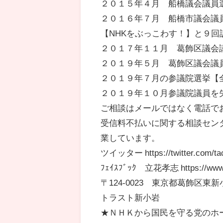
２０１５年４月 船橋議会議員
２０１６年７月 船橋市議会議
【NHKをぶっこわす！】と９回
２０１７年１１月 葛飾区議会
２０１９年５月 葛飾区議会議
２０１９年７月の参議院選挙【
２０１９年１０月参議院議員を
ご相談はメールではなく電話で
受信料不払いに関する相談センター 
業しています。
ツイッター https://twitter.com/tac
ﾌｪｲｽﾌﾞｯｸ 立花孝志 https://www.fa
〒124-0023 東京都葛飾区
トラスト新小岩
★ＮＨＫから国民を守る党のホ