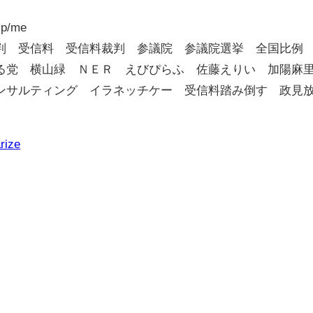
jp/me
判 受信料 受信料裁判 参議院 参議院選挙 全国比
る党 横山緑 ＮＥＲ えびぴらふ 佐藤えりい 加陽麻
ンサルティング イラネッチケー 受信料踏み倒す 政見
rize