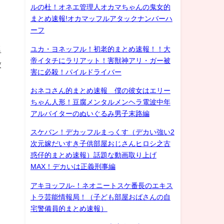
ルの杜！オネエ管理人オカマちゃんの鬼女的
まとめ速報!オカマッフルアタックナンバーハ
ーフ
例
里
ユカ・ヨネッフル！初老的まとめ速報！！大
帝イタチにラリアット！害獣神アリ・ガー被
放
害に必殺！パイルドライバー
おネコさん的まとめ速報 僕の彼女はエリー
ちゃん人形！豆腐メンタルメンヘラ電波中年
アルバイターのぬいぐるみ男子末路編
スケバン！デカッフルまっくす（デカい強い2
次元嫁だいすき子供部屋おじさんヒロシ之古
惑仔的まとめ速報）話題な動画取り上げ
MAX！デカいは正義刑事編
アキヨッフル-！ネオニートスケ番長のエキス
トラ芸能情報局！（子ども部屋おばさんの自
宅警備員的まとめ速報）