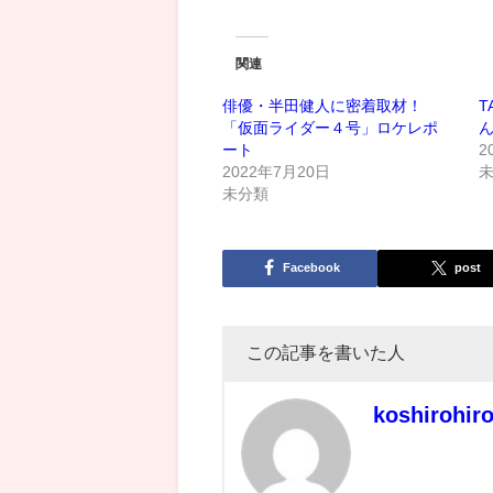
関連
俳優・半田健人に密着取材！
T
「仮面ライダー４号」ロケレポ
ート
2
2022年7月20日
未分類
Facebook
post
この記事を書いた人
koshirohir