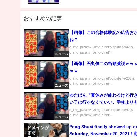
おすすめの記事
【画像】この合格体験記の広告お
ね？
c_img_param=; //img-c.net/output/site/42.js
c_img_param=; //img-c.net/...
ニュース
【画像】石丸伸二の街頭演説ｗｗ
ｗｗ
c_img_param=; //img-c.net/output/site/202.js
c_img_param=; //img-c.net...
ニュース
ゆたぼん「夏休みが終わるけど行
い子は行かなくていい。学校より
切」
c_img_param=; //img-c.net/output/site/42.js
c_img_param=; //img-c.net/...
ニュース
Peng Shuai finally showed up o
Saturday, November 20, 202