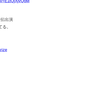
h?v=E1tQjXjvQoM
宣伝出演
てる。
rize