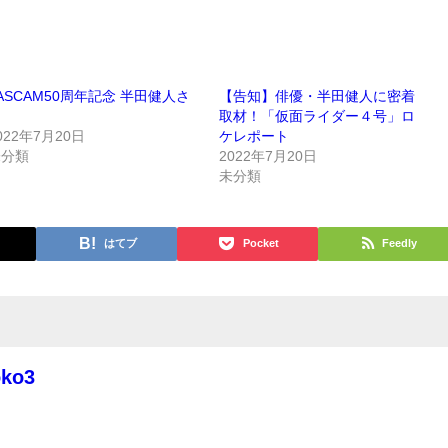
ASCAM50周年記念 半田健人さ
【告知】俳優・半田健人に密着
ん
取材！「仮面ライダー４号」ロ
022年7月20日
ケレポート
未分類
2022年7月20日
未分類
はてブ
Pocket
Feedly
oko3