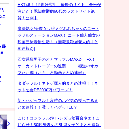
HKT46！！9期研究生、最後のサイト！全米が
プリ
泣いた！認知症鬱病60代のラストサイト絶
じに
賛！公開中
…
魔法熟女/美魔女ッ娘メグみみちゃんのニート
ッフルステーションMAX！ ニート仙人仙女の
映画三昧老後生活！（無職孤独居老人的まと
ら帰
め速報Z)]
#
乙女系腐男子のオカマッフルMAX2- FX！
オ・カマトレーダーの逆襲！！ 極道のオカ
マたち編（おもしろ動画まとめ速報）
ろ
ゲイ
タダッフル！ネトゲ廃人的まとめ速報！！ネ
ット乞食DE2000万パワーズ！
新・ハゲッフル！哀愁のハゲ男の髪ってるま
とめ速報！！激しくハゲっTEL？
こじ！コジッフル@！-レズっ娘百合ネエ！こ
じらせ！50独身処女のBL腐女子的まとめ速報-