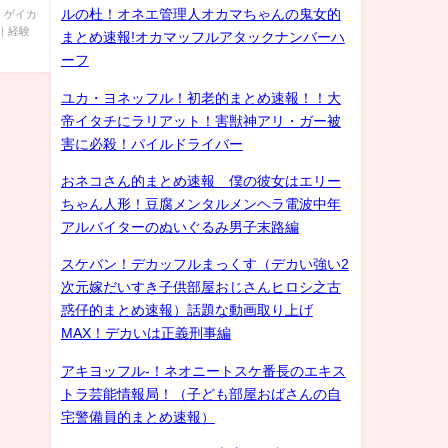
ルの杜！オネエ管理人オカマちゃんの鬼女的
) ゲイカ
｜経験
まとめ速報!オカマッフルアタックナンバーハ
ーフ
ユカ・ヨネッフル！初老的まとめ速報！！大
帝イタチにラリアット！害獣神アリ・ガー被
害に必殺！パイルドライバー
おネコさん的まとめ速報 僕の彼女はエリー
ちゃん人形！豆腐メンタルメンヘラ電波中年
アルバイターのぬいぐるみ男子末路編
スケバン！デカッフルまっくす（デカい強い2
次元嫁だいすき子供部屋おじさんヒロシ之古
惑仔的まとめ速報）話題な動画取り上げ
MAX！デカいは正義刑事編
アキヨッフル-！ネオニートスケ番長のエキス
トラ芸能情報局！（子ども部屋おばさんの自
宅警備員的まとめ速報）