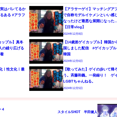
、実はバレてるか
【アラサーゲイ】マッチングア
るある #アラフ
で自称モデルイケメンといい感
なったけど最悪な展開になった
【日常vlog】
2024年12月8日
カップル】真冬
【14歳差ゲイカップル】韓国か
人の繰り広げる
国しました配信 #ゲイカップル 
密着
韓国
2024年12月6日
文化ㅣ性文化ㅣ最
【歌ってみた】ゲイの歩いて帰
う。斉藤和義。一発録り！ 
LGBTちゃんねる。
2024年12月5日
ー４
スタイルSHOT 半田健人