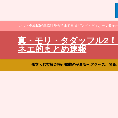
ネット乞食50代無職独身ガチホモ童貞ギング・ゲイなー女装子
真・モリ・タダッフル2！
ネエ的まとめ速報
孤立＜お客様皆様が掲載の記事等へアクセス、閲覧