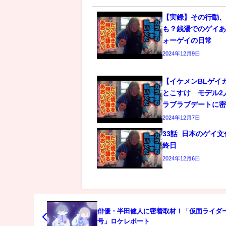
【実録】その行動
も？銭湯でのゲイあ
ォーゲイの日常
2024年12月9日
【イケメンBLゲイ
とこすけ モデル2
ラブラブデートに
2024年12月7日
33話_日本のゲイ
終日
2024年12月6日
俳優・半田健人に密着取材！「仮面ライダ
号」ロケレポート