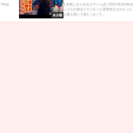
re is
Peng
1:名無しさん＠おカマいっぱい2022.08.01(Mon
ップルの過去１ヤバかった黒歴史がエロかった
人数も聞いて見た！wって...
未分類