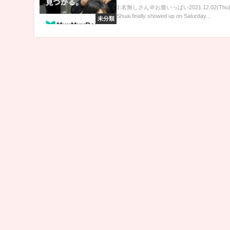
在2021年11月20日星期六现身！Whe
1:名無しさん＠お腹いっぱい2021.12.02(Thu) 
Shuai finally showed up on Saturday...
PengShuai
未分類