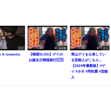
ゲイ
未分類
ゲイ
y A romantic
【韓国VLOG】ゲイの
実はゲイを公表してい
お誕生日韓国旅行🇰🇷
る芸能人がこちら...
【2024年最新版】#ゲ
イ #ホモ #同性愛 #芸能
人