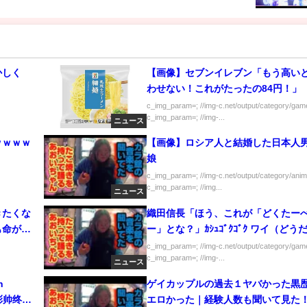
かしく
【画像】セブンイレブン「もう高い
わせない！これがたったの84円！」
c_img_param=; //img-c.net/output/category/game
c_img_param=; //img-...
ニュース
ｗｗｗｗ
【画像】ロシア人と結婚した日本人
娘
c_img_param=; //img-c.net/output/category/anim
c_img_param=; //img...
ニュース
きたくな
織田信長「ほう、これが「どくたー
も命が大
ー」とな？」ｶｼｭｺﾞｸｺﾞｸ ワイ
c_img_param=; //img-c.net/output/category/game
c_img_param=; //img-...
ニュース
n
ゲイカップルの過去１ヤバかった黒
1！彭帅终于
エロかった｜経験人数も聞いて見た