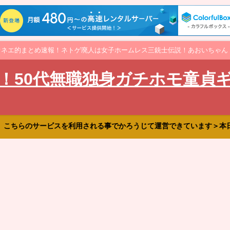
オネエ的まとめ速報！ネトゲ廃人は女子ホームレス三銃士伝説！あおいちゃん
！50代無職独身ガチホモ童貞
、こちらのサービスを利用される事でかろうじて運営できています＞本