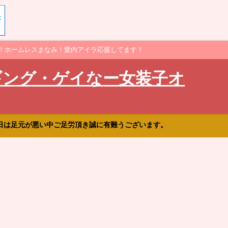
！ホームレスまなみ！愛内アイラ応援してます！
ギング・ゲイなー女装子オ
日は足元が悪い中ご足労頂き誠に有難うございます。