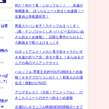
何だ！何が？真・シロッフル！！ 永遠の
無職童貞- ぼっちなニート的まとめ速報！一
生童貞上等夜露死苦！
とは言
男装スケバン女子！スケッフルまっくす！
（新・ナンノひゃくしきっ!！ビー玉のおいぬ
さん的まとめ速報） 話題な事件からおもし
.js
ろ動画まで取り上げまっくす
男性の
ロボットアニメ！メカと美少女キャラだいす
き永遠の非リア充・非モテ星人 ！あらゆるマ
e.js
ニアの為のマニアックサイト
ハルッフル-専業主夫的YOUTUBERまとめ速
ぺっぱ
報！キモデブロリコンおたく！初老人の介護
（どうだ...?）
生活！激動の1750日
.js
アニゲタレスト（元祖！アニメッフル） ひ
きこもりニートのオナベ的まとめ速報
歴史が
！w
火浦のシネマッフル映画NEWS情報ポータブ