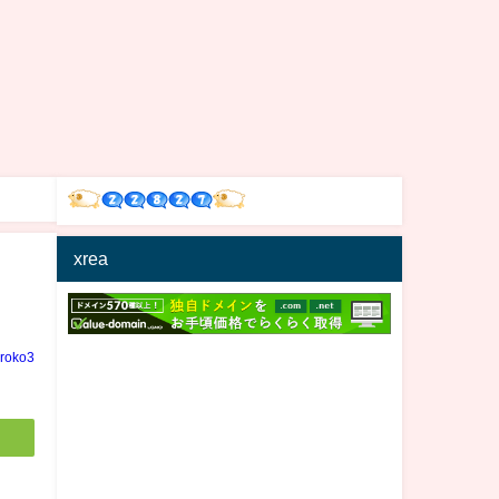
xrea
iroko3