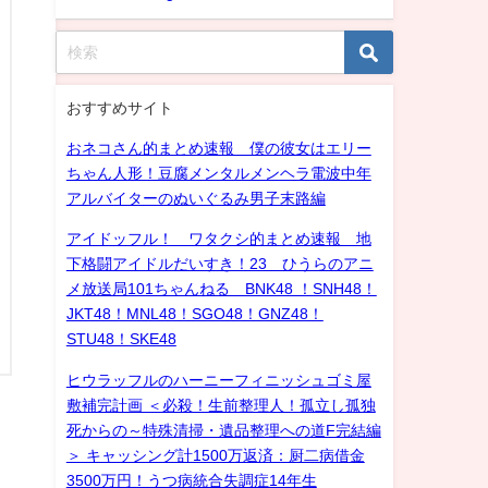
おすすめサイト
おネコさん的まとめ速報 僕の彼女はエリー
ちゃん人形！豆腐メンタルメンヘラ電波中年
アルバイターのぬいぐるみ男子末路編
アイドッフル！ ワタクシ的まとめ速報 地
下格闘アイドルだいすき！23 ひうらのアニ
メ放送局101ちゃんねる BNK48 ！SNH48！
JKT48！MNL48！SGO48！GNZ48！
STU48！SKE48
ヒウラッフルのハーニーフィニッシュゴミ屋
敷補完計画 ＜必殺！生前整理人！孤立し孤独
死からの～特殊清掃・遺品整理への道F完結編
＞ キャッシング計1500万返済：厨二病借金
3500万円！うつ病統合失調症14年生