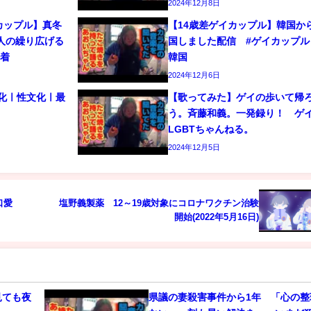
2024年12月8日
カップル】真冬
【14歳差ゲイカップル】韓国か
人の繰り広げる
国しました配信 #ゲイカップル 
密着
韓国
2024年12月6日
文化ㅣ性文化ㅣ最
【歌ってみた】ゲイの歩いて帰
う。斉藤和義。一発録り！ 
LGBTちゃんねる。
2024年12月5日
口愛
塩野義製薬 12～19歳対象にコロナワクチン治験
開始(2022年5月16日)
見ても夜
県議の妻殺害事件から1年 「心の整