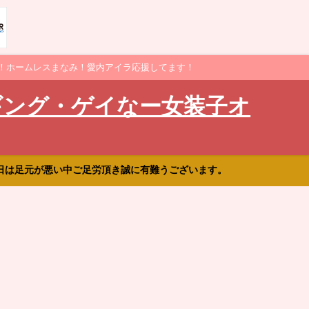
！ホームレスまなみ！愛内アイラ応援してます！
ギング・ゲイなー女装子オ
日は足元が悪い中ご足労頂き誠に有難うございます。