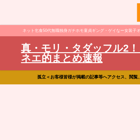
ネット乞食50代無職独身ガチホモ童貞ギング・ゲイなー女装子
真・モリ・タダッフル2！
ネエ的まとめ速報
孤立＜お客様皆様が掲載の記事等へアクセス、閲覧