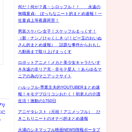
何だ！何が？真・シロッフル！！ 永遠の
無職童貞- ぼっちなニート的まとめ速報！一
生童貞上等夜露死苦！
男装スケバン女子！スケッフルまっくす！
（新・ナンノひゃくしきっ!！ビー玉のおいぬ
さん的まとめ速報） 話題な事件からおもし
ろ動画まで取り上げまっくす
ロボットアニメ！メカと美少女キャラだいす
き永遠の非リア充・非モテ星人 ！あらゆるマ
ニアの為のマニアックサイト
ハルッフル-専業主夫的YOUTUBERまとめ速
報！キモデブロリコンおたく！初老人の介護
生活！激動の1750日
プリ
アニゲタレスト（元祖！アニメッフル） ひ
じに
きこもりニートのオナベ的まとめ速報
…
火浦のシネマッフル映画NEWS情報ポータブ