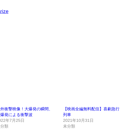
rize
海外衝撃映像！大爆発の瞬間、
【映画全編無料配信】喜劇急行
大爆発による衝撃波
列車
022年7月25日
2021年10月31日
未分類
未分類