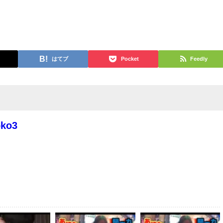
はてブ
Pocket
Feedly
oko3