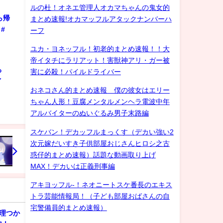
ルの杜！オネエ管理人オカマちゃんの鬼女的
ら帰
まとめ速報!オカマッフルアタックナンバーハ
#
ーフ
ユカ・ヨネッフル！初老的まとめ速報！！大
帝イタチにラリアット！害獣神アリ・ガー被
ろ
害に必殺！パイルドライバー
ゲイ
おネコさん的まとめ速報 僕の彼女はエリー
ちゃん人形！豆腐メンタルメンヘラ電波中年
アルバイターのぬいぐるみ男子末路編
スケバン！デカッフルまっくす（デカい強い2
次元嫁だいすき子供部屋おじさんヒロシ之古
惑仔的まとめ速報）話題な動画取り上げ
MAX！デカいは正義刑事編
アキヨッフル-！ネオニートスケ番長のエキス
トラ芸能情報局！（子ども部屋おばさんの自
宅警備員的まとめ速報）
理つか