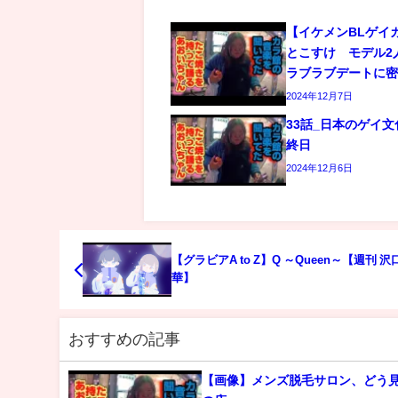
【イケメンBLゲイ
とこすけ モデル2
ラブラブデートに
2024年12月7日
33話_日本のゲイ
終日
2024年12月6日
【グラビアA to Z】Q ～Queen～【週刊 沢
華】
おすすめの記事
【画像】メンズ脱毛サロン、どう