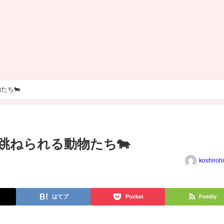
たち🐄
跳ねられる動物たち🐄
koshiroh
はてブ
Pocket
Feedly