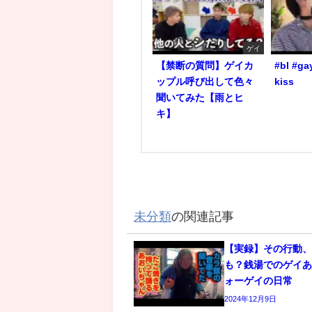
ゲイ
【禁断の質問】ゲイカ
#bl #ga
ップル呼び出して色々
kiss
聞いてみた【雨とヒ
キ】
未分類
の関連記事
【実録】その行動
も？銭湯でのゲイあ
ォーゲイの日常
2024年12月9日