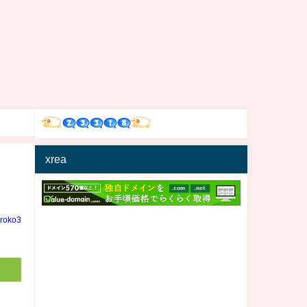
xrea
iroko3