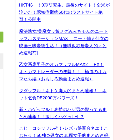
HKT46！！9期研究生、最後のサイト！全米が
泣いた！認知症鬱病60代のラストサイト絶
賛！公開中
魔法熟女/美魔女ッ娘メグみみちゃんのニート
ッフルステーションMAX！ ニート仙人仙女の
映画三昧老後生活！（無職孤独居老人的まと
め速報Z)]
乙女系腐男子のオカマッフルMAX2- FX！
オ・カマトレーダーの逆襲！！ 極道のオカ
マたち編（おもしろ動画まとめ速報）
タダッフル！ネトゲ廃人的まとめ速報！！ネ
ット乞食DE2000万パワーズ！
新・ハゲッフル！哀愁のハゲ男の髪ってるま
とめ速報！！激しくハゲっTEL？
こじ！コジッフル@！-レズっ娘百合ネエ！こ
じらせ！50独身処女のBL腐女子的まとめ速報-