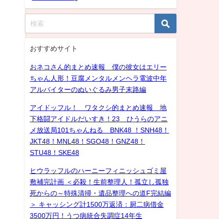
おすすめサイト
おネコさん的まとめ速報 僕の彼女はエリー
ちゃん人形！豆腐メンタルメンヘラ電波中年
アルバイターのぬいぐるみ男子末路編
アイドッフル！ ワタクシ的まとめ速報 地
下格闘アイドルだいすき！23 ひうらのアニ
メ放送局101ちゃんねる BNK48 ！SNH48！
JKT48！MNL48！SGO48！GNZ48！
STU48！SKE48
ヒウラッフルのハーニーフィニッシュゴミ屋
敷補完計画 ＜必殺！生前整理人！孤立し孤独
死からの～特殊清掃・遺品整理への道F完結編
＞ キャッシング計1500万返済：厨二病借金
3500万円！うつ病統合失調症14年生