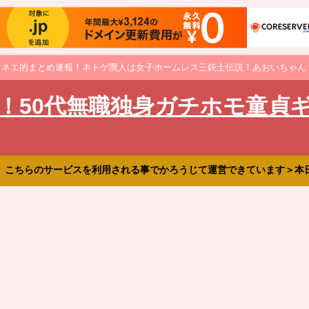
オネエ的まとめ速報！ネトゲ廃人は女子ホームレス三銃士伝説！あおいちゃん
！50代無職独身ガチホモ童貞
、こちらのサービスを利用される事でかろうじて運営できています＞本