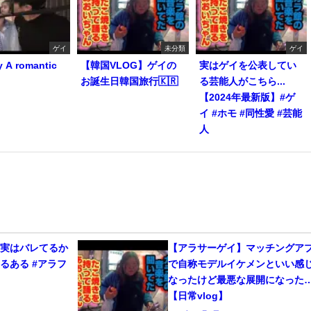
ゲイ
未分類
ゲイ
y A romantic
【韓国VLOG】ゲイの
実はゲイを公表してい
お誕生日韓国旅行🇰🇷
る芸能人がこちら...
【2024年最新版】#ゲ
イ #ホモ #同性愛 #芸能
人
、実はバレてるか
【アラサーゲイ】マッチングア
るある #アラフ
で自称モデルイケメンといい感
なったけど最悪な展開になった
【日常vlog】