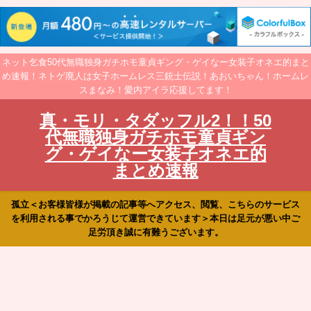
ネット乞食50代無職独身ガチホモ童貞ギング・ゲイなー女装子オネエ的まと
め速報！ネトゲ廃人は女子ホームレス三銃士伝説！あおいちゃん！ホームレ
スまなみ！愛内アイラ応援してます！
真・モリ・タダッフル2！！50
代無職独身ガチホモ童貞ギン
グ・ゲイなー女装子オネエ的
まとめ速報
孤立＜お客様皆様が掲載の記事等へアクセス、閲覧、こちらのサービス
を利用される事でかろうじて運営できています＞本日は足元が悪い中ご
足労頂き誠に有難うございます。