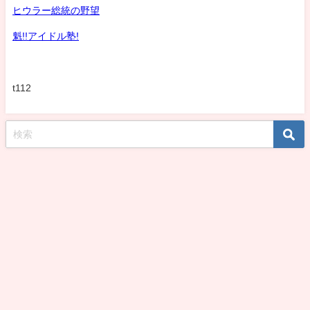
ヒウラー総統の野望
魁!!アイドル塾!
t112