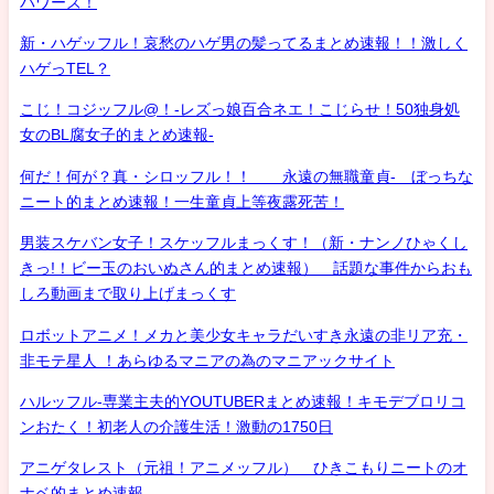
パワーズ！
新・ハゲッフル！哀愁のハゲ男の髪ってるまとめ速報！！激しく
ハゲっTEL？
こじ！コジッフル@！-レズっ娘百合ネエ！こじらせ！50独身処
女のBL腐女子的まとめ速報-
何だ！何が？真・シロッフル！！ 永遠の無職童貞- ぼっちな
ニート的まとめ速報！一生童貞上等夜露死苦！
男装スケバン女子！スケッフルまっくす！（新・ナンノひゃくし
きっ!！ビー玉のおいぬさん的まとめ速報） 話題な事件からおも
しろ動画まで取り上げまっくす
ロボットアニメ！メカと美少女キャラだいすき永遠の非リア充・
非モテ星人 ！あらゆるマニアの為のマニアックサイト
ハルッフル-専業主夫的YOUTUBERまとめ速報！キモデブロリコ
ンおたく！初老人の介護生活！激動の1750日
アニゲタレスト（元祖！アニメッフル） ひきこもりニートのオ
ナベ的まとめ速報