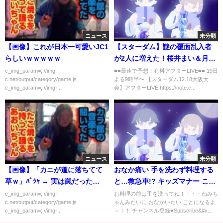
ニュース
未分類
【画像】これが日本一可愛いJC1
【スターダム】謎の覆面乱入者
らしいｗｗｗｗｗ
が2人に増えた！桜井まい＆月山
和香今度はレディ・Cも襲われ
c_img_param=; //img-
■■最速で予想！有料アフターLIVE■■ 19日
c.net/output/category/game.js
よる9時半〜 【スターダム12.18大阪大
る！大阪に初登場！誰なんだ！
c_img_param=; //img-...
会】アフターLIVE https://note.c...
目的は何か！新ユニット？団体
内で首謀者がいる？疑問点を洗
い出す！【STARDOM】
ニュース
未分類
【画像】「カニが道に落ちてて
おなか痛い 手を洗わず料理する
草ｗ」ﾊﾟｼｬ → 実は罠だった…
と…救急車!? キッズマナー こう
くんねみちゃん wash your
c_img_param=; //img-
お料理の前は手を洗ってね！・・・ねみち
c.net/output/category/game.js
ゃんみたいに おなかいたい ことになるよ
hands KidsLine
c_img_param=; //img-...
～！！ チャンネル登録♥Subscribe&#x...