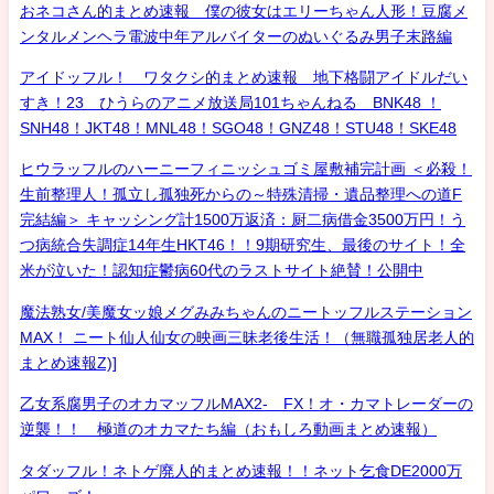
おネコさん的まとめ速報 僕の彼女はエリーちゃん人形！豆腐メ
ンタルメンヘラ電波中年アルバイターのぬいぐるみ男子末路編
アイドッフル！ ワタクシ的まとめ速報 地下格闘アイドルだい
すき！23 ひうらのアニメ放送局101ちゃんねる BNK48 ！
SNH48！JKT48！MNL48！SGO48！GNZ48！STU48！SKE48
ヒウラッフルのハーニーフィニッシュゴミ屋敷補完計画 ＜必殺！
生前整理人！孤立し孤独死からの～特殊清掃・遺品整理への道F
完結編＞ キャッシング計1500万返済：厨二病借金3500万円！う
つ病統合失調症14年生HKT46！！9期研究生、最後のサイト！全
米が泣いた！認知症鬱病60代のラストサイト絶賛！公開中
魔法熟女/美魔女ッ娘メグみみちゃんのニートッフルステーション
MAX！ ニート仙人仙女の映画三昧老後生活！（無職孤独居老人的
まとめ速報Z)]
乙女系腐男子のオカマッフルMAX2- FX！オ・カマトレーダーの
逆襲！！ 極道のオカマたち編（おもしろ動画まとめ速報）
タダッフル！ネトゲ廃人的まとめ速報！！ネット乞食DE2000万