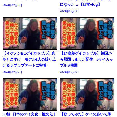
になった… 【日常vlog】
2024年12月9日
2024年12月8日
【イケメンBLゲイカップル】真
【14歳差ゲイカップル】韓国か
冬とこすけ モデル2人の繰り広
ら帰国しました配信 #ゲイカッ
げるラブラブデートに密着
プル #韓国
2024年12月7日
2024年12月6日
33話_日本のゲイ文化ㅣ性文化ㅣ
【歌ってみた】ゲイの歩いて帰