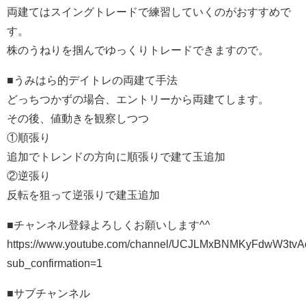
両建てはスイングトレードで練習していくのがおすすめで
す。
株のうねりを掴んでゆっくりトレードできますので。
■うみはら的デイトレの両建て手法
どっちつかずの場合、エントリーから両建てします。
その後、値動きを観察しつつ
①順張り
追加でトレンドの方向に順張りで建て玉追加
②逆張り
反転を狙って逆張りで建玉追加
■チャンネル登録よろしくお願いします^^
https://www.youtube.com/channel/UCJLMxBNMKyFdwW3tv
sub_confirmation=1
■サブチャンネル