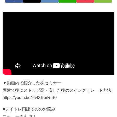
▼動画内で紹介した株セミナー
両建て後にストップ高・安した後のスイングトレード方法
https://youtu.be/HvfXBbrRtB0
■デイトレ両建てののお悩み
にっしーさん さん