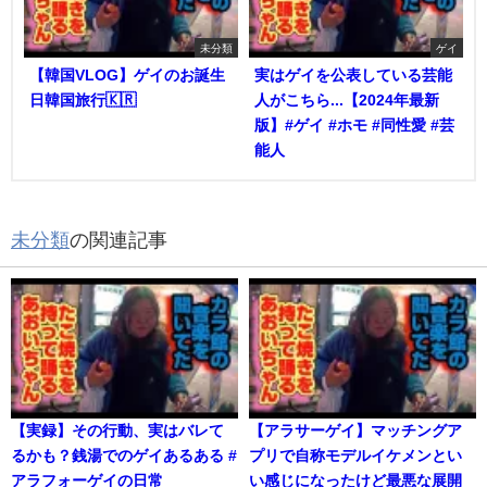
未分類
ゲイ
【韓国VLOG】ゲイのお誕生
実はゲイを公表している芸能
日韓国旅行🇰🇷
人がこちら...【2024年最新
版】#ゲイ #ホモ #同性愛 #芸
能人
未分類
の関連記事
【実録】その行動、実はバレて
【アラサーゲイ】マッチングア
るかも？銭湯でのゲイあるある #
プリで自称モデルイケメンとい
アラフォーゲイの日常
い感じになったけど最悪な展開