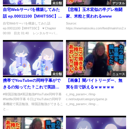
未分類
デジタル
自宅Webサーバを構築してみた
【悲報】玉木宏似の半グレ格闘
話 ep.00011100【MHITSSC】
家、米粒と笑われるwww
【ルータ】
自宅Webサーバを構築してみた話
Source:
ep.00011100【MHITSSC】 ▼Chapter
https://newmatosoku.com/feed/main/rss2.xml.
00:00 目次 01:40 レンタルサーバ...
未分類
ニュース
携帯でYouTubeの同時字幕がで
【画像】闇バイトリーダー、無
きるの知ってた？これで英語、
実を目で訴えるｗｗｗｗｗ
韓国語勉強もさくさく！
#韓国語勉強#英語勉強#YouTube同時字幕
c_img_param=; //img-
#Netflix同時字幕 今日はYouTubeの同時字
c.net/output/category/game.js
幕機能で英語勉強、韓国語勉強ができるこ
c_img_param=; //img-...
と...