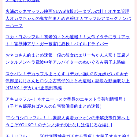
火浦のシネマッフル映画NEWS情報ポータブルの杜！オネエ管理
人オカマちゃんの鬼女的まとめ速報!オカマッフルアタックナンバ
ーハーフ
ユカ・ヨネッフル！初老的まとめ速報！！大帝イタチにラリアッ
ト！害獣神アリ・ガー被害に必殺！パイルドライバー
おネコさん的まとめ速報 僕の彼女はエリーちゃん人形！豆腐メ
ンタルメンヘラ電波中年アルバイターのぬいぐるみ男子末路編
スケバン！デカッフルまっくす（デカい強い2次元嫁だいすき子
供部屋おじさんヒロシ之古惑仔的まとめ速報）話題な動画取り上
げMAX！デカいは正義刑事編
アキヨッフル-！ネオニートスケ番長のエキストラ芸能情報局！
（子ども部屋おばさんの自宅警備員的まとめ速報）
[ヨシヨシロッフル-！！-素浪人勇者カツオンの未解決事件簿へよ
うこそYOUKO！のナンノ洋子のはなしは信じるな編）]
モリッフル！ 50代無職独身ガチホモ童貞！女装子オネエ的ま