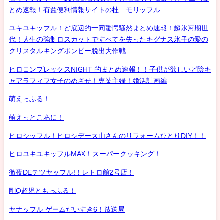
とめ速報！有益便利情報サイトの杜 モリッフル
ユキユキッフル！ど底辺的一同驚愕騒然まとめ速報！超氷河期世
代！人生の強制ロスカットですべてを失ったキグナス氷子の愛の
クリスタルキングボンビー脱出大作戦
ヒロコンプレックスNIGHT 的まとめ速報！！子供が欲しいど陰キ
ャアラフィフ女子のめざせ！専業主婦！婚活計画編
萌えっふる！
萌えっとこあに！
ヒロシッフル！ヒロシデース山さんのリフォームひとりDIY！！
ヒロユキユキッフルMAX！スーパークッキング！
徹夜DEテツヤッフル!！レトロ館2号店！
剛Q超児ともっふる！
ヤナッフル ゲームだいすき6！放送局