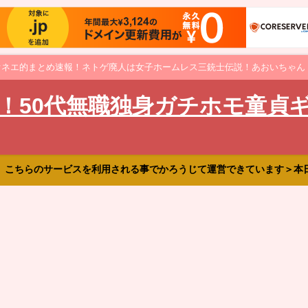
オネエ的まとめ速報！ネトゲ廃人は女子ホームレス三銃士伝説！あおいちゃん
！50代無職独身ガチホモ童貞
、こちらのサービスを利用される事でかろうじて運営できています＞本