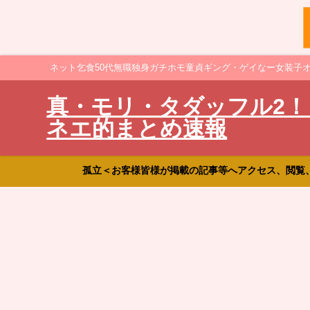
ネット乞食50代無職独身ガチホモ童貞ギング・ゲイなー女装子
真・モリ・タダッフル2！
ネエ的まとめ速報
孤立＜お客様皆様が掲載の記事等へアクセス、閲覧