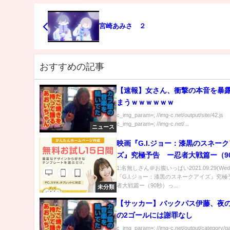
宮崎あみさ ２
おすすめの記事
【速報】女さん、衝撃の本音を暴
まうｗｗｗｗｗｗ
c_img_param=; //img-c.net/output/site/42.js
c_img_param=; //img-c.net/...
ニュース
映画『G.I.ジョー：漆黒のスネー
ズ』究極予告 ー忍者大戦篇ー（9
1:名無しさん＠お腹いっぱい2021.09.29(Wed
『G.I.ジョー：漆黒のスネークアイズ』究
者大戦篇ー（90秒）っ...
未分類
【サッカー】バックパス伊藤、夜
の2ゴールには謝罪なし
c_img_param=; //img-c.net/output/category/g