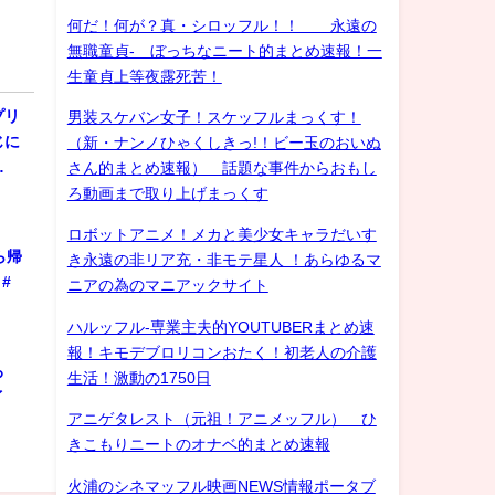
何だ！何が？真・シロッフル！！ 永遠の
無職童貞- ぼっちなニート的まとめ速報！一
生童貞上等夜露死苦！
プリ
男装スケバン女子！スケッフルまっくす！
じに
（新・ナンノひゃくしきっ!！ビー玉のおいぬ
…
さん的まとめ速報） 話題な事件からおもし
ろ動画まで取り上げまっくす
ロボットアニメ！メカと美少女キャラだいす
ら帰
き永遠の非リア充・非モテ星人 ！あらゆるマ
#
ニアの為のマニアックサイト
ハルッフル-専業主夫的YOUTUBERまとめ速
報！キモデブロリコンおたく！初老人の介護
ろ
生活！激動の1750日
ゲイ
アニゲタレスト（元祖！アニメッフル） ひ
きこもりニートのオナベ的まとめ速報
火浦のシネマッフル映画NEWS情報ポータブ