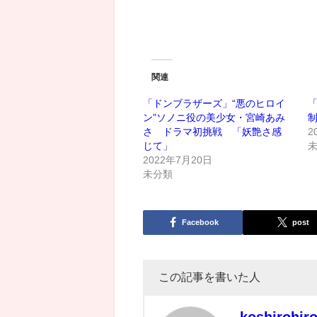
関連
「ドンブラザーズ」“悪のヒロイ
ン”ソノニ役の美少女・宮崎あみ
さ ドラマ初挑戦 「妖艶さ感
2
じて」
2022年7月20日
未分類
Facebook
post
この記事を書いた人
koshirohir