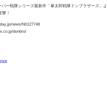
スーパー戦隊シリーズ最新作「暴太郎戦隊ドンブラザーズ」
直撃！
ay.jp/news/N0127748
co.jp/donbro/
rize