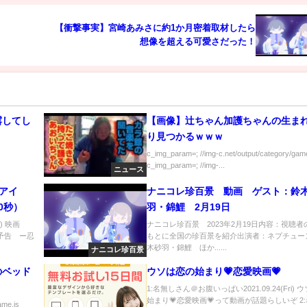
【衝撃事実】宮崎あみさに約1か月密着取材したら
想像を超える可愛さだった！
露してし
【画像】辻ちゃん加護ちゃんの生ま
り見つかるｗｗｗ
c_img_param=; //img-c.net/output/category/game
c_img_param=; //img-...
ニュース
クアイ
ナニコレ珍百景 動画 ゲスト：鈴
0秒）
羽・錦鯉 2月19日
) 映画
ナニコレ珍百景 2023年2月19日内容：視聴者
極予告 ー忍
もとに全国の珍百景を紹介出演者：ネプチュー
木砂羽・錦鯉 ほか......
ナニコレ珍百景
のベッド
ウソは恋の始まり💗恋愛映画💗
1:名無しさん＠お腹いっぱい2021.09.24(Fri)
始まり💗恋愛映画💗って動画が話題らしいぞ 2
ame.js