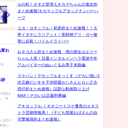
ルの杜！オネエ管理人オカマちゃんの鬼女的
まとめ速報!オカマッフルアタックナンバーハ
ーフ
ユカ・ヨネッフル！初老的まとめ速報！！大
帝イタチにラリアット！害獣神アリ・ガー被
害に必殺！パイルドライバー
れ変わ
おネコさん的まとめ速報 僕の彼女はエリー
ちゃん人形！豆腐メンタルメンヘラ電波中年
.js
アルバイターのぬいぐるみ男子末路編
スケバン！デカッフルまっくす（デカい強い2
木砂
次元嫁だいすき子供部屋おじさんヒロシ之古
惑仔的まとめ速報）話題な動画取り上げ
の投稿を
MAX！デカいは正義刑事編
ン 鈴
アキヨッフル-！ネオニートスケ番長のエキス
トラ芸能情報局！（子ども部屋おばさんの自
宅警備員的まとめ速報）
 ウソは恋の
:名無し