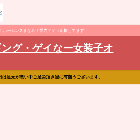
！ホームレスまなみ！愛内アイラ応援してます！
ギング・ゲイなー女装子オ
日は足元が悪い中ご足労頂き誠に有難うございます。