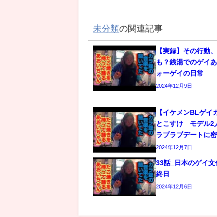
未分類
の関連記事
【実録】その行動
も？銭湯でのゲイあ
ォーゲイの日常
2024年12月9日
【イケメンBLゲイ
とこすけ モデル2
ラブラブデートに
2024年12月7日
33話_日本のゲイ
終日
2024年12月6日