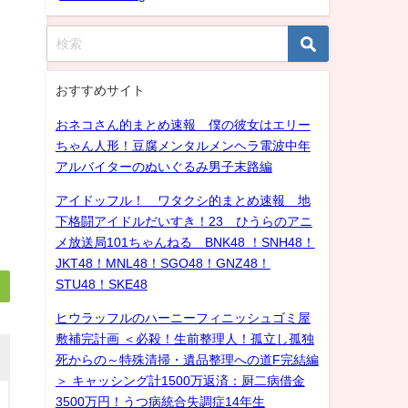
おすすめサイト
おネコさん的まとめ速報 僕の彼女はエリー
ちゃん人形！豆腐メンタルメンヘラ電波中年
アルバイターのぬいぐるみ男子末路編
アイドッフル！ ワタクシ的まとめ速報 地
下格闘アイドルだいすき！23 ひうらのアニ
メ放送局101ちゃんねる BNK48 ！SNH48！
JKT48！MNL48！SGO48！GNZ48！
STU48！SKE48
ヒウラッフルのハーニーフィニッシュゴミ屋
敷補完計画 ＜必殺！生前整理人！孤立し孤独
死からの～特殊清掃・遺品整理への道F完結編
＞ キャッシング計1500万返済：厨二病借金
3500万円！うつ病統合失調症14年生