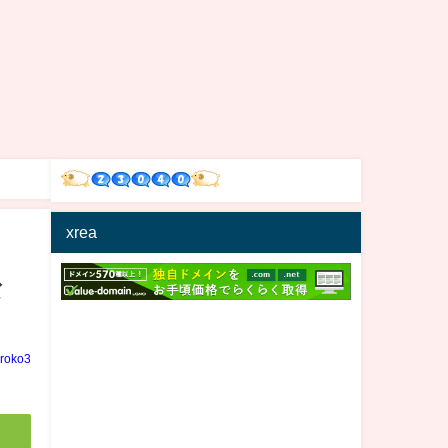
xrea
な
iroko3