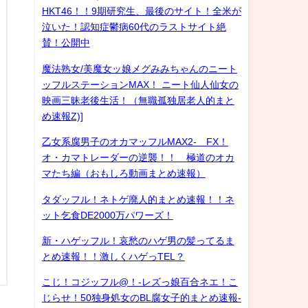
HKT46！！9期研究生、最後のサイト！全米が
泣いた！認知症鬱病60代のラストサイト絶
賛！公開中
魔法熟女/美魔女ッ娘メグみみちゃんのニート
ッフルステーションMAX！ ニート仙人仙女の
映画三昧老後生活！（無職孤独居老人的まと
め速報Z)]
乙女系腐男子のオカマッフルMAX2- FX！
オ・カマトレーダーの逆襲！！ 極道のオカ
マたち編（おもしろ動画まとめ速報）
タダッフル！ネトゲ廃人的まとめ速報！！ネ
ット乞食DE2000万パワーズ！
新・ハゲッフル！哀愁のハゲ男の髪ってるま
とめ速報！！激しくハゲっTEL？
こじ！コジッフル@！-レズっ娘百合ネエ！こ
じらせ！50独身処女のBL腐女子的まとめ速報-