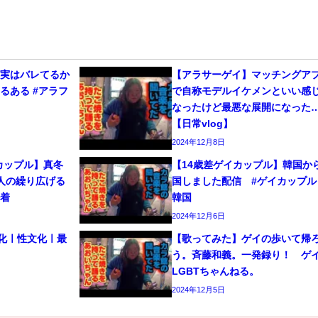
、実はバレてるか
【アラサーゲイ】マッチングア
るある #アラフ
で自称モデルイケメンといい感
なったけど最悪な展開になった
【日常vlog】
2024年12月8日
カップル】真冬
【14歳差ゲイカップル】韓国か
人の繰り広げる
国しました配信 #ゲイカップル 
密着
韓国
2024年12月6日
文化ㅣ性文化ㅣ最
【歌ってみた】ゲイの歩いて帰
う。斉藤和義。一発録り！ 
LGBTちゃんねる。
2024年12月5日