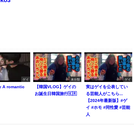
ゲイ
未分類
ゲイ
y A romantic
【韓国VLOG】ゲイの
実はゲイを公表してい
お誕生日韓国旅行🇰🇷
る芸能人がこちら...
【2024年最新版】#ゲ
イ #ホモ #同性愛 #芸能
人