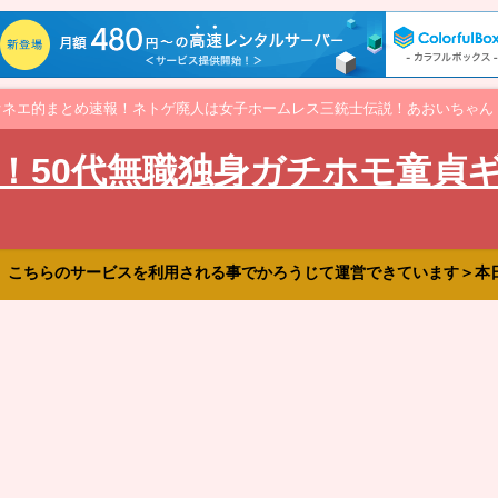
オネエ的まとめ速報！ネトゲ廃人は女子ホームレス三銃士伝説！あおいちゃん
！50代無職独身ガチホモ童貞
、こちらのサービスを利用される事でかろうじて運営できています＞本