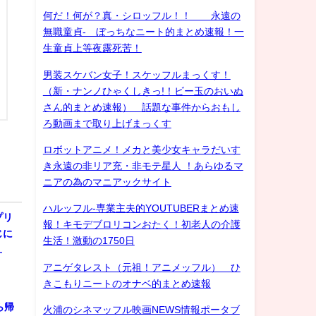
何だ！何が？真・シロッフル！！ 永遠の
無職童貞- ぼっちなニート的まとめ速報！一
生童貞上等夜露死苦！
男装スケバン女子！スケッフルまっくす！
（新・ナンノひゃくしきっ!！ビー玉のおいぬ
さん的まとめ速報） 話題な事件からおもし
ろ動画まで取り上げまっくす
ロボットアニメ！メカと美少女キャラだいす
き永遠の非リア充・非モテ星人 ！あらゆるマ
ニアの為のマニアックサイト
ハルッフル-専業主夫的YOUTUBERまとめ速
プリ
報！キモデブロリコンおたく！初老人の介護
じに
生活！激動の1750日
…
アニゲタレスト（元祖！アニメッフル） ひ
きこもりニートのオナベ的まとめ速報
ら帰
火浦のシネマッフル映画NEWS情報ポータブ