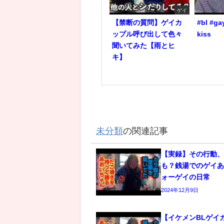
ゲイ
【禁断の質問】ゲイカ
#bl #ga
ップル呼び出して色々
kiss
聞いてみた【雨とヒ
キ】
未分類
の関連記事
【実録】その行動
も？銭湯でのゲイあ
ォーゲイの日常
2024年12月9日
【イケメンBLゲイ