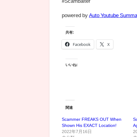
#Scambaiter
powered by
Auto Youtube Summa
共有:
Facebook
X
いいね:
関連
Scammer FREAKS OUT When
S
Shown His EXACT Location!
Ag
2022年7月16日
2