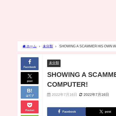
ホーム
未分類
SHOWING A SCAMMER HIS OWN 
未分類
Facebook
SHOWING A SCAMME
post
COMPUTER!
2022年7月16日
2022年7月16日
はてブ
Pocket
Facebook
post