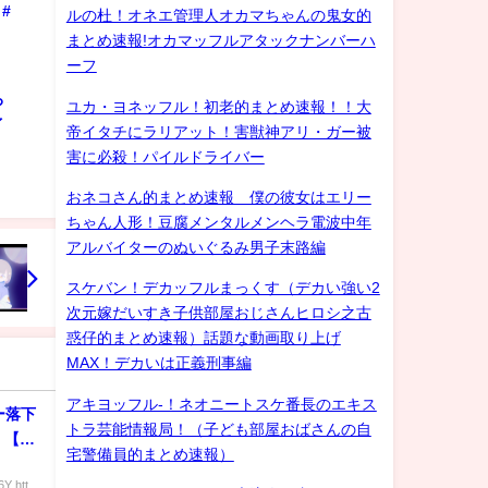
#
ルの杜！オネエ管理人オカマちゃんの鬼女的
まとめ速報!オカマッフルアタックナンバーハ
ーフ
ろ
ユカ・ヨネッフル！初老的まとめ速報！！大
ゲイ
帝イタチにラリアット！害獣神アリ・ガー被
害に必殺！パイルドライバー
おネコさん的まとめ速報 僕の彼女はエリー
ちゃん人形！豆腐メンタルメンヘラ電波中年
アルバイターのぬいぐるみ男子末路編
スケバン！デカッフルまっくす（デカい強い2
次元嫁だいすき子供部屋おじさんヒロシ之古
惑仔的まとめ速報）話題な動画取り上げ
MAX！デカいは正義刑事編
アキヨッフル-！ネオニートスケ番長のエキス
ー落下
トラ芸能情報局！（子ども部屋おばさんの自
】【ミ
宅警備員的まとめ速報）
 htt...