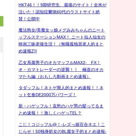
HKT46！！9期研究生、最後のサイト！全米が
泣いた！認知症鬱病60代のラストサイト絶
賛！公開中
魔法熟女/美魔女ッ娘メグみみちゃんのニート
ッフルステーションMAX！ ニート仙人仙女の
映画三昧老後生活！（無職孤独居老人的まと
め速報Z)]
乙女系腐男子のオカマッフルMAX2- FX！
オ・カマトレーダーの逆襲！！ 極道のオカ
マたち編（おもしろ動画まとめ速報）
タダッフル！ネトゲ廃人的まとめ速報！！ネ
ット乞食DE2000万パワーズ！
新・ハゲッフル！哀愁のハゲ男の髪ってるま
とめ速報！！激しくハゲっTEL？
こじ！コジッフル@！-レズっ娘百合ネエ！こ
じらせ！50独身処女のBL腐女子的まとめ速報-