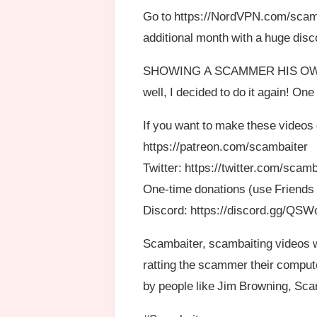
Go to https://NordVPN.com/scam
additional month with a huge disc
SHOWING A SCAMMER HIS OWN 
well, I decided to do it again! One
If you want to make these videos
https://patreon.com/scambaiter
Twitter: https://twitter.com/scam
One-time donations (use Friends 
Discord: https://discord.gg/QS
Scambaiter, scambaiting videos w
ratting the scammer their compute
by people like Jim Browning, S