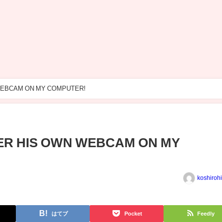
WEBCAM ON MY COMPUTER!
R HIS OWN WEBCAM ON MY
koshiroh
はてブ
Pocket
Feedly