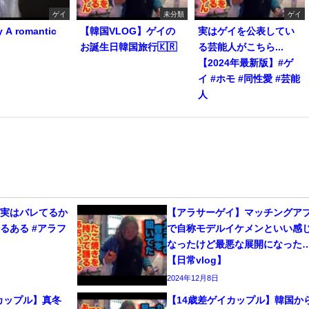
ゲイ
未分類
ゲイ
y A romantic
【韓国VLOG】ゲイの
実はゲイを公表してい
お誕生日韓国旅行🇰🇷
る芸能人がこちら...
【2024年最新版】#ゲ
イ #ホモ #同性愛 #芸能
人
、実はバレてるか
【アラサーゲイ】マッチングア
るある #アラフ
で自称モデルイケメンといい感
なったけど最悪な展開になった
【日常vlog】
2024年12月8日
カップル】真冬
【14歳差ゲイカップル】韓国か