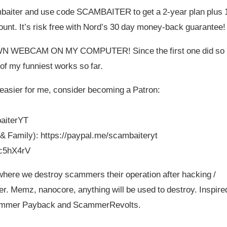
baiter and use code SCAMBAITER to get a 2-year plan plus 
ount. It’s risk free with Nord’s 30 day money-back guarantee!
WEBCAM ON MY COMPUTER! Since the first one did so
 of my funniest works so far.
 easier for me, consider becoming a Patron:
baiterYT
& Family): https://paypal.me/scambaiteryt
Wc5hX4rV
here we destroy scammers their operation after hacking /
r. Memz, nanocore, anything will be used to destroy. Inspire
cammer Payback and ScammerRevolts.