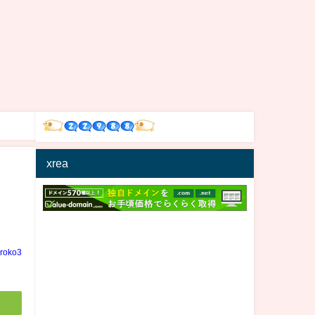
xrea
iroko3