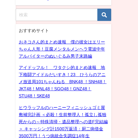
おすすめサイト
おネコさん的まとめ速報 僕の彼女はエリー
ちゃん人形！豆腐メンタルメンヘラ電波中年
アルバイターのぬいぐるみ男子末路編
アイドッフル！ ワタクシ的まとめ速報 地
下格闘アイドルだいすき！23 ひうらのアニ
メ放送局101ちゃんねる BNK48 ！SNH48！
JKT48！MNL48！SGO48！GNZ48！
STU48！SKE48
ヒウラッフルのハーニーフィニッシュゴミ屋
敷補完計画 ＜必殺！生前整理人！孤立し孤独
死からの～特殊清掃・遺品整理への道F完結編
＞ キャッシング計1500万返済：厨二病借金
3500万円！うつ病統合失調症14年生