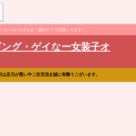
！ホームレスまなみ！愛内アイラ応援してます！
ギング・ゲイなー女装子オ
日は足元が悪い中ご足労頂き誠に有難うございます。