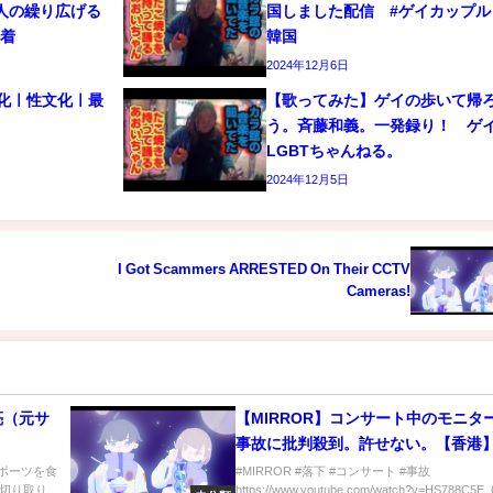
人の繰り広げる
国しました配信 #ゲイカップル 
密着
韓国
2024年12月6日
文化ㅣ性文化ㅣ最
【歌ってみた】ゲイの歩いて帰
う。斉藤和義。一発録り！ 
LGBTちゃんねる。
2024年12月5日
I Got Scammers ARRESTED On Their CCTV
Cameras!
亮（元サ
【MIRROR】コンサート中のモニタ
事故に批判殺到。許せない。【香港
ラー】
スポーツを食
#MIRROR #落下 #コンサート #事故
切り取り
https://www.youtube.com/watch?v=HS788C5E_6Y