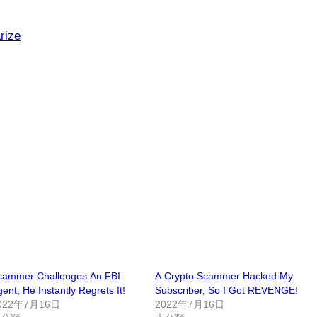
rize
cammer Challenges An FBI
A Crypto Scammer Hacked My
ent, He Instantly Regrets It!
Subscriber, So I Got REVENGE!
022年7月16日
2022年7月16日