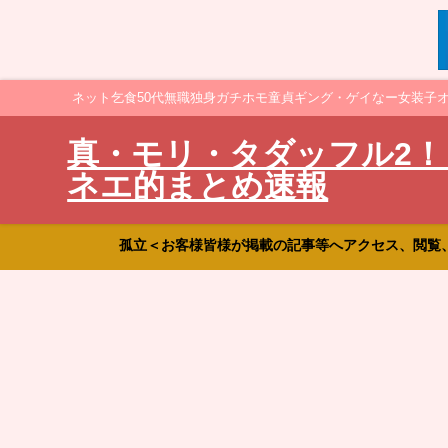
ネット乞食50代無職独身ガチホモ童貞ギング・ゲイなー女装子
真・モリ・タダッフル2！
ネエ的まとめ速報
孤立＜お客様皆様が掲載の記事等へアクセス、閲覧