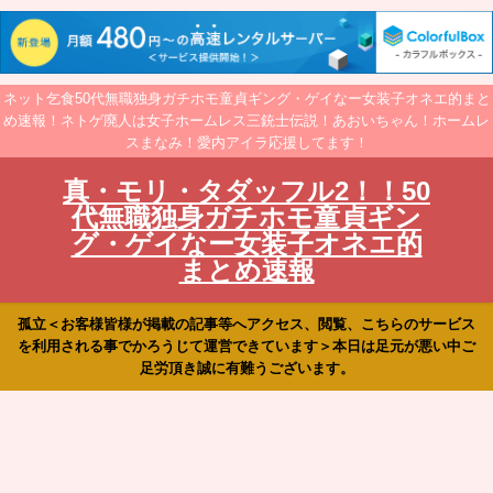
ネット乞食50代無職独身ガチホモ童貞ギング・ゲイなー女装子オネエ的まと
め速報！ネトゲ廃人は女子ホームレス三銃士伝説！あおいちゃん！ホームレ
スまなみ！愛内アイラ応援してます！
真・モリ・タダッフル2！！50
代無職独身ガチホモ童貞ギン
グ・ゲイなー女装子オネエ的
まとめ速報
孤立＜お客様皆様が掲載の記事等へアクセス、閲覧、こちらのサービス
を利用される事でかろうじて運営できています＞本日は足元が悪い中ご
足労頂き誠に有難うございます。