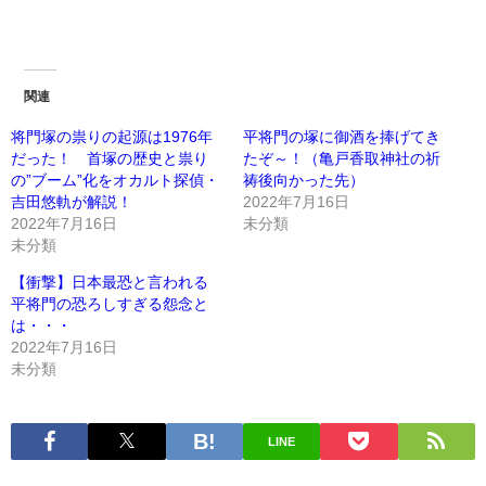
関連
将門塚の祟りの起源は1976年
平将門の塚に御酒を捧げてき
だった！ 首塚の歴史と祟り
たぞ～！（亀戸香取神社の祈
の”ブーム”化をオカルト探偵・
祷後向かった先）
吉田悠軌が解説！
2022年7月16日
2022年7月16日
未分類
未分類
【衝撃】日本最恐と言われる
平将門の恐ろしすぎる怨念と
は・・・
2022年7月16日
未分類
LINE