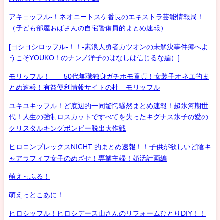
アキヨッフル-！ネオニートスケ番長のエキストラ芸能情報局！
（子ども部屋おばさんの自宅警備員的まとめ速報）
[ヨシヨシロッフル-！！-素浪人勇者カツオンの未解決事件簿へよ
うこそYOUKO！のナンノ洋子のはなしは信じるな編）]
モリッフル！ 50代無職独身ガチホモ童貞！女装子オネエ的ま
とめ速報！有益便利情報サイトの杜 モリッフル
ユキユキッフル！ど底辺的一同驚愕騒然まとめ速報！超氷河期世
代！人生の強制ロスカットですべてを失ったキグナス氷子の愛の
クリスタルキングボンビー脱出大作戦
ヒロコンプレックスNIGHT 的まとめ速報！！子供が欲しいど陰キ
ャアラフィフ女子のめざせ！専業主婦！婚活計画編
萌えっふる！
萌えっとこあに！
ヒロシッフル！ヒロシデース山さんのリフォームひとりDIY！！