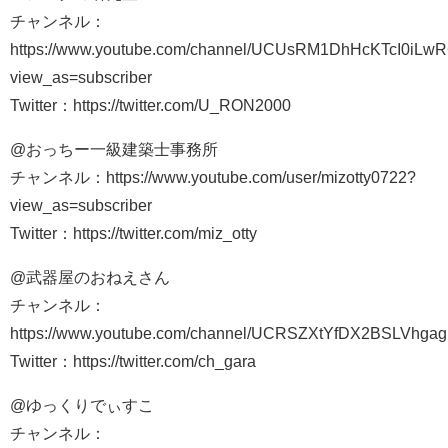
チャンネル：
https://www.youtube.com/channel/UCUsRM1DhHcKTcI0iLw
view_as=subscriber
Twitter：https://twitter.com/U_RON2000
@おっちー一級建築士事務所
チャンネル：https://www.youtube.com/user/mizotty0722?
view_as=subscriber
Twitter：https://twitter.com/miz_otty
@武器屋のおねえさん
チャンネル：
https://www.youtube.com/channel/UCRSZXtYfDX2BSLVhga
Twitter：https://twitter.com/ch_gara
@ゆっくりでぃすこ
チャンネル：