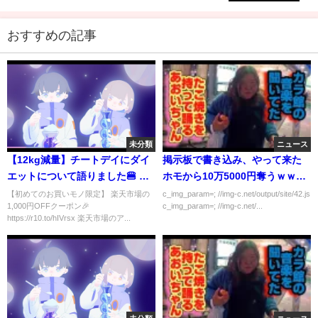
おすすめの記事
未分類
ニュース
【12kg減量】チートデイにダイ
掲示板で書き込み、やって来た
エットについて語りました🍔 エ
ホモから10万5000円奪うｗｗｗ
ミリン
ｗｗｗ
【初めてのお買いモノ限定】 楽天市場の
c_img_param=; //img-c.net/output/site/42.js
1,000円OFFクーポン🎉
c_img_param=; //img-c.net/...
https://r10.to/hIVrsx 楽天市場のア...