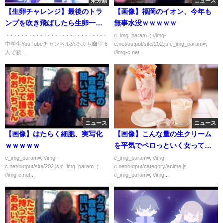
未分類
ニュース
【生卵チャレンジ】最後のトラ
【画像】福岡のイオン、今年も
ンプを吹き飛ばしたら生卵一気
無事水没ｗｗｗｗｗ
飲み！？ #shorts
・-・-・-・-・-・-・-・-・-・-・-・-・-・
c_img_param=; //img-
中学生YouTubeチャンネルめるぷち🏫🤍 6
c.net/output/site/202.js c_img_param=;
人で新...
//img-c.net...
ニュース
ニュース
【画像】はたらく細胞、実写化
【画像】こんな量の生クリーム
ｗｗｗｗｗ
を平気でペロっといく女ってや
べえよな
c_img_param=; //img-
c_img_param=; //img-
c.net/output/site/202.js c_img_param=;
c.net/output/category/anime.js
//img-c.net...
c_img_param=; //img...