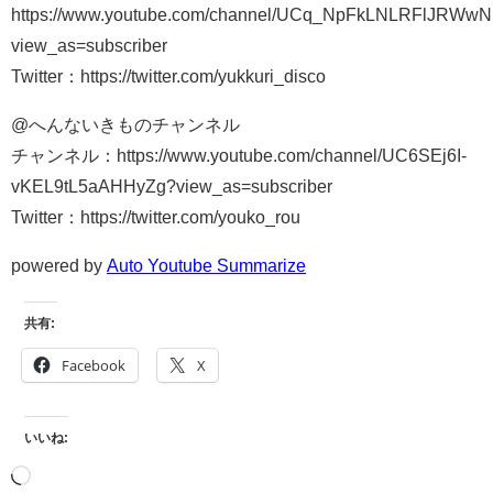
https://www.youtube.com/channel/UCq_NpFkLNLRFlJRWw
view_as=subscriber
Twitter：https://twitter.com/yukkuri_disco
@へんないきものチャンネル
チャンネル：https://www.youtube.com/channel/UC6SEj6I-
vKEL9tL5aAHHyZg?view_as=subscriber
Twitter：https://twitter.com/youko_rou
powered by
Auto Youtube Summarize
共有:
Facebook
X
いいね: