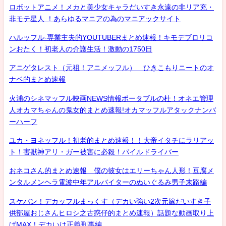
ロボットアニメ！メカと美少女キャラだいすき永遠の非リア充・
非モテ星人 ！あらゆるマニアの為のマニアックサイト
ハルッフル-専業主夫的YOUTUBERまとめ速報！キモデブロリコ
ンおたく！初老人の介護生活！激動の1750日
アニゲタレスト（元祖！アニメッフル） ひきこもりニートのオ
ナベ的まとめ速報
火浦のシネマッフル映画NEWS情報ポータブルの杜！オネエ管理
人オカマちゃんの鬼女的まとめ速報!オカマッフルアタックナンバ
ーハーフ
ユカ・ヨネッフル！初老的まとめ速報！！大帝イタチにラリアッ
ト！害獣神アリ・ガー被害に必殺！パイルドライバー
おネコさん的まとめ速報 僕の彼女はエリーちゃん人形！豆腐メ
ンタルメンヘラ電波中年アルバイターのぬいぐるみ男子末路編
スケバン！デカッフルまっくす（デカい強い2次元嫁だいすき子
供部屋おじさんヒロシ之古惑仔的まとめ速報）話題な動画取り上
げMAX！デカいは正義刑事編