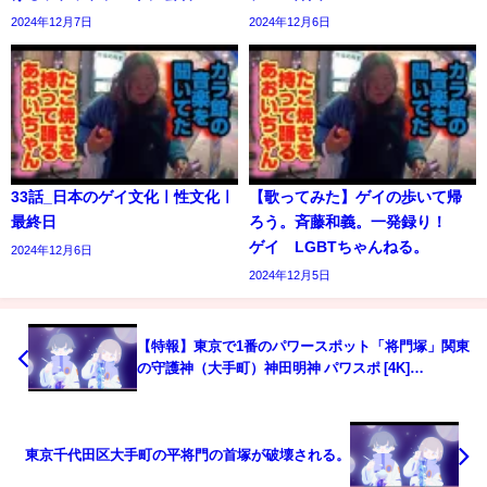
2024年12月7日
2024年12月6日
33話_日本のゲイ文化ㅣ性文化ㅣ
【歌ってみた】ゲイの歩いて帰
最終日
ろう。斉藤和義。一発録り！
ゲイ LGBTちゃんねる。
2024年12月6日
2024年12月5日
【特報】東京で1番のパワースポット「将門塚」関東
の守護神（大手町）神田明神 パワスポ [4K]
Masakadozuka (Tokyo) Kanda Shrine (Kanda
Myoujin)
東京千代田区大手町の平将門の首塚が破壊される。