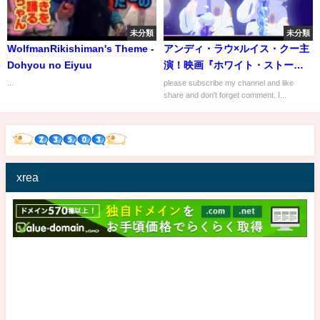
未分類
未分類
WolfmanRikishiman's Theme -
アンディ・ラウ×ルイス・クー主
Dohyou no Eiyuu
演！映画『ホワイト・ストー
ム』予告編 New Hollywood
...
please subscribe my channel and like
share and don't forget comment. I...
Movie HD
xrea