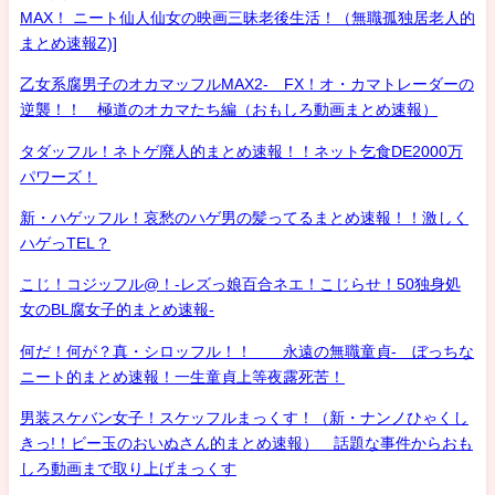
MAX！ ニート仙人仙女の映画三昧老後生活！（無職孤独居老人的
まとめ速報Z)]
乙女系腐男子のオカマッフルMAX2- FX！オ・カマトレーダーの
逆襲！！ 極道のオカマたち編（おもしろ動画まとめ速報）
タダッフル！ネトゲ廃人的まとめ速報！！ネット乞食DE2000万
パワーズ！
新・ハゲッフル！哀愁のハゲ男の髪ってるまとめ速報！！激しく
ハゲっTEL？
こじ！コジッフル@！-レズっ娘百合ネエ！こじらせ！50独身処
女のBL腐女子的まとめ速報-
何だ！何が？真・シロッフル！！ 永遠の無職童貞- ぼっちな
ニート的まとめ速報！一生童貞上等夜露死苦！
男装スケバン女子！スケッフルまっくす！（新・ナンノひゃくし
きっ!！ビー玉のおいぬさん的まとめ速報） 話題な事件からおも
しろ動画まで取り上げまっくす