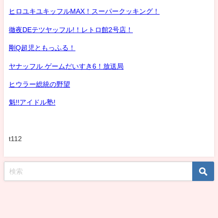
ヒロユキユキッフルMAX！スーパークッキング！
徹夜DEテツヤッフル!！レトロ館2号店！
剛Q超児ともっふる！
ヤナッフル ゲームだいすき6！放送局
ヒウラー総統の野望
魁!!アイドル塾!
t112