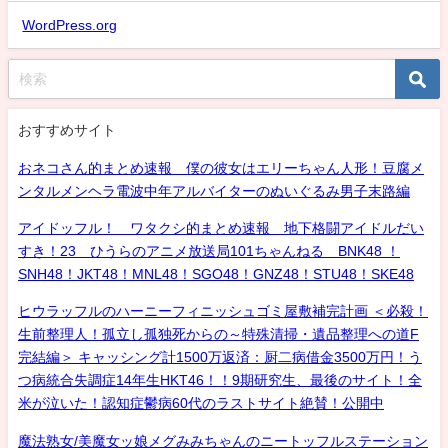
WordPress.org
おすすめサイト
おネコさん的まとめ速報 僕の彼女はエリーちゃん人形！豆腐メ
ンタルメンヘラ電波中年アルバイターのぬいぐるみ男子末路編
アイドッフル！ ワタクシ的まとめ速報 地下格闘アイドルだい
すき！23 ひうらのアニメ放送局101ちゃんねる BNK48 ！
SNH48！JKT48！MNL48！SGO48！GNZ48！STU48！SKE48
ヒウラッフルのハーニーフィニッシュゴミ屋敷補完計画 ＜必殺！
生前整理人！孤立し孤独死からの～特殊清掃・遺品整理への道F
完結編＞ キャッシング計1500万返済：厨二病借金3500万円！う
つ病統合失調症14年生HKT46！！9期研究生、最後のサイト！全
米が泣いた！認知症鬱病60代のラストサイト絶賛！公開中
魔法熟女/美魔女ッ娘メグみみちゃんのニートッフルステーション