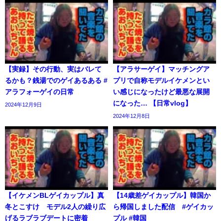
【実録】その行動、実はバレて
【アラサーゲイ】マッチングア
るかも？銭湯でのゲイあるある #
プリで自称モデルイケメンとい
アラフォーゲイの日常
い感じになったけど最悪な展開
になった… 【日常vlog】
2024年12月9日
2024年12月8日
【イケメンBLゲイカップル】真
【14歳差ゲイカップル】韓国か
冬とこすけ モデル2人の繰り広
ら帰国しました配信 #ゲイカッ
げるラブラブデートに密着
プル #韓国