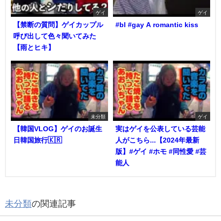
ゲイ
ゲイ
【禁断の質問】ゲイカップル
#bl #gay A romantic kiss
呼び出して色々聞いてみた
【雨とヒキ】
未分類
ゲイ
【韓国VLOG】ゲイのお誕生
実はゲイを公表している芸能
日韓国旅行🇰🇷
人がこちら...【2024年最新
版】#ゲイ #ホモ #同性愛 #芸
能人
未分類
の関連記事