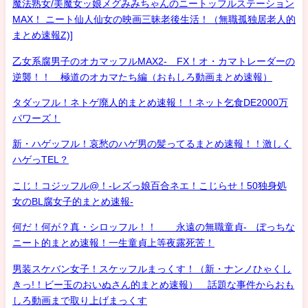
魔法熟女/美魔女ッ娘メグみみちゃんのニートッフルステーション
MAX！ ニート仙人仙女の映画三昧老後生活！（無職孤独居老人的
まとめ速報Z)]
乙女系腐男子のオカマッフルMAX2- FX！オ・カマトレーダーの
逆襲！！ 極道のオカマたち編（おもしろ動画まとめ速報）
タダッフル！ネトゲ廃人的まとめ速報！！ネット乞食DE2000万
パワーズ！
新・ハゲッフル！哀愁のハゲ男の髪ってるまとめ速報！！激しく
ハゲっTEL？
こじ！コジッフル@！-レズっ娘百合ネエ！こじらせ！50独身処
女のBL腐女子的まとめ速報-
何だ！何が？真・シロッフル！！ 永遠の無職童貞- ぼっちな
ニート的まとめ速報！一生童貞上等夜露死苦！
男装スケバン女子！スケッフルまっくす！（新・ナンノひゃくし
きっ!！ビー玉のおいぬさん的まとめ速報） 話題な事件からおも
しろ動画まで取り上げまっくす