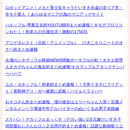
ロボットアニメ！メカと美少女キャラだいすき永遠の非リア充・
非モテ星人 ！あらゆるマニアの為のマニアックサイト
ハルッフル-専業主夫的YOUTUBERまとめ速報！キモデブロリコ
ンおたく！初老人の介護生活！激動の1750日
アニゲタレスト（元祖！アニメッフル） ひきこもりニートのオ
ナベ的まとめ速報
火浦のシネマッフル映画NEWS情報ポータブルの杜！オネエ管理
人オカマちゃんの鬼女的まとめ速報!オカマッフルアタックナンバ
ーハーフ
ユカ・ヨネッフル！初老的まとめ速報！！大帝イタチにラリアッ
ト！害獣神アリ・ガー被害に必殺！パイルドライバー
おネコさん的まとめ速報 僕の彼女はエリーちゃん人形！豆腐メ
ンタルメンヘラ電波中年アルバイターのぬいぐるみ男子末路編
スケバン！デカッフルまっくす（デカい強い2次元嫁だいすき子
供部屋おじさんヒロシ之古惑仔的まとめ速報）話題な動画取り上