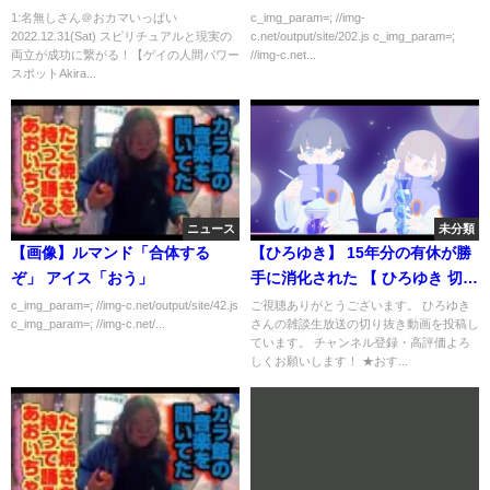
ワースポットAkiraの開運スピリ
→結果ｗｗｗｗｗ
1:名無しさん＠おカマいっぱい
c_img_param=; //img-
2022.12.31(Sat) スピリチュアルと現実の
c.net/output/site/202.js c_img_param=;
チュアル】
両立が成功に繋がる！【ゲイの人間パワー
//img-c.net...
スポットAkira...
ニュース
未分類
【画像】ルマンド「合体する
【ひろゆき】 15年分の有休が勝
ぞ」 アイス「おう」
手に消化された 【 ひろゆき 切り
抜き 職業 論破】 #Shorts
c_img_param=; //img-c.net/output/site/42.js
ご視聴ありがとうございます。 ひろゆき
c_img_param=; //img-c.net/...
さんの雑談生放送の切り抜き動画を投稿し
ています。 チャンネル登録・高評価よろ
しくお願いします！ ★おす...