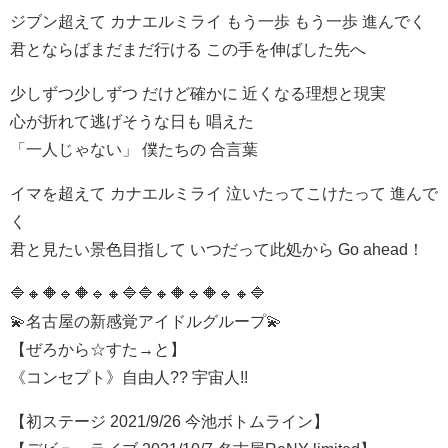
ジブン超えて カナエルミライ もう一歩 もう一歩 進んでく
君とならばまだまだ行ける この手を伸ばした先へ
少しずつ少しずつ だけど確かに 近くなる理想と現実
心が折れて逃げそうな日も 唱えた
「一人じゃない」 僕たちの 合言葉
イマを超えて カナエルミライ 泣いたってこけたって 進んで
く
君と見たい景色目指して いつだって此処から Go ahead！
🔷🔸🔶🔹🔶🔹🔸🔷🔷🔸🔶🔹🔶🔹🔸🔷
💫名古屋の新感覚アイドルグループ💫
【ぜろから☆すた→と】
《コンセプト》自由人?? 宇宙人!!
【初ステージ 2021/9/26 今池ボトムライン】