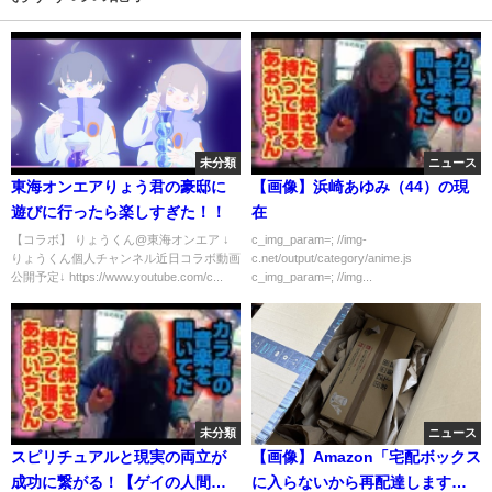
未分類
ニュース
東海オンエアりょう君の豪邸に
【画像】浜崎あゆみ（44）の現
遊びに行ったら楽しすぎた！！
在
【コラボ】 りょうくん@東海オンエア ↓
c_img_param=; //img-
りょうくん個人チャンネル近日コラボ動画
c.net/output/category/anime.js
公開予定↓ https://www.youtube.com/c...
c_img_param=; //img...
未分類
ニュース
スピリチュアルと現実の両立が
【画像】Amazon「宅配ボックス
成功に繋がる！【ゲイの人間パ
に入らないから再配達します」