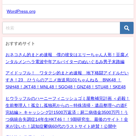
WordPress.org
おすすめサイト
おネコさん的まとめ速報 僕の彼女はエリーちゃん人形！豆腐メ
ンタルメンヘラ電波中年アルバイターのぬいぐるみ男子末路編
アイドッフル！ ワタクシ的まとめ速報 地下格闘アイドルだい
すき！23 ひうらのアニメ放送局101ちゃんねる BNK48 ！
SNH48！JKT48！MNL48！SGO48！GNZ48！STU48！SKE48
ヒウラッフルのハーニーフィニッシュゴミ屋敷補完計画 ＜必殺！
生前整理人！孤立し孤独死からの～特殊清掃・遺品整理への道F
完結編＞ キャッシング計1500万返済：厨二病借金3500万円！う
つ病統合失調症14年生HKT46！！9期研究生、最後のサイト！全
米が泣いた！認知症鬱病60代のラストサイト絶賛！公開中