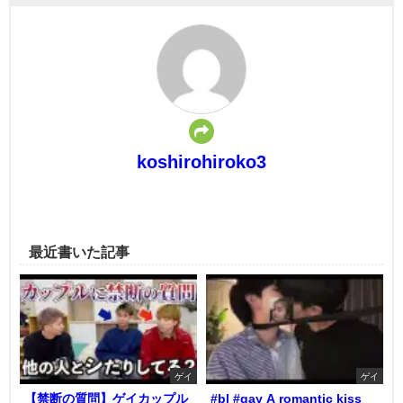
koshirohiroko3
最近書いた記事
ゲイ
ゲイ
【禁断の質問】ゲイカップル
#bl #gay A romantic kiss