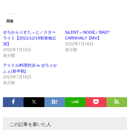
関連
ぜろから☆すた→と／スター
SiLENT←NOiSE／BAD?
ライト【2021/12/19初単独公
CARNIVAL!!【MV】
演】
2022年7月16日
2022年7月16日
未分類
未分類
アイドル料理対決 in ぜろ☆か
ふぇ(前半戦)
2022年7月16日
未分類
LINE
この記事を書いた人