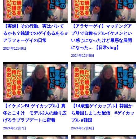
【実録】その行動、実はバレて
【アラサーゲイ】マッチングア
るかも？銭湯でのゲイあるある #
プリで自称モデルイケメンとい
アラフォーゲイの日常
い感じになったけど最悪な展開
になった… 【日常vlog】
2024年12月9日
2024年12月8日
【イケメンBLゲイカップル】真
【14歳差ゲイカップル】韓国か
冬とこすけ モデル2人の繰り広
ら帰国しました配信 #ゲイカッ
げるラブラブデートに密着
プル #韓国
2024年12月7日
2024年12月6日