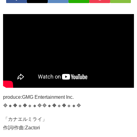
produce:GMG Entertainment Inc.
🔷🔸🔶🔹🔶🔹🔸🔷🔷🔸🔶🔹🔶🔹🔸🔷
「カナエルミライ」
作詞/作曲:Zactori