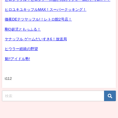
ヒロユキユキッフルMAX！スーパークッキング！
徹夜DEテツヤッフル!！レトロ館2号店！
剛Q超児ともっふる！
ヤナッフル ゲームだいすき6！放送局
ヒウラー総統の野望
魁!!アイドル塾!
t112