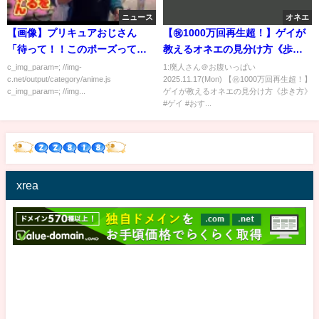
ニュース
オネエ
【画像】プリキュアおじさん
【㊗️1000万回再生超！】ゲイが
「待って！！このポーズってま
教えるオネエの見分け方《歩き
さか！？」
方》 #ゲイ #おすすめにのりたい
c_img_param=; //img-
1:廃人さん＠お腹いっぱい
c.net/output/category/anime.js
2025.11.17(Mon) 【㊗️1000万回再生超！】
#オネエの見分け方 #あるある
c_img_param=; //img...
ゲイが教えるオネエの見分け方《歩き方》
#ゲイ #おす...
xrea