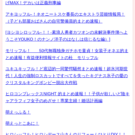
げMAX！デカいは正義刑事編
アキヨッフル-！ネオニートスケ番長のエキストラ芸能情報局！
（子ども部屋おばさんの自宅警備員的まとめ速報）
[ヨシヨシロッフル-！！-素浪人勇者カツオンの未解決事件簿へよ
うこそYOUKO！のナンノ洋子のはなしは信じるな編）]
モリッフル！ 50代無職独身ガチホモ童貞！女装子オネエ的ま
とめ速報！有益便利情報サイトの杜 モリッフル
ユキユキッフル！ど底辺的一同驚愕騒然まとめ速報！超氷河期世
代！人生の強制ロスカットですべてを失ったキグナス氷子の愛の
クリスタルキングボンビー脱出大作戦
ヒロコンプレックスNIGHT 的まとめ速報！！子供が欲しいど陰キ
ャアラフィフ女子のめざせ！専業主婦！婚活計画編
萌えっふる！
萌えっとこあに！
ヒロシッフル！ヒロシデース山さんのリフォームひとりDIY！！