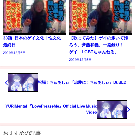
33話_日本のゲイ文化ㅣ性文化ㅣ
【歌ってみた】ゲイの歩いて帰
最終日
ろう。斉藤和義。一発録り！
ゲイ LGBTちゃんねる。
2024年12月6日
2024年12月5日
祝福！ちゅあしぃ 『忠愛に！ちゅあしぃ』Dt.BLD
YURiMental 『LovePreaseMe』Official Live Music
Video
おすすめの記事