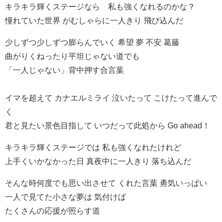
キラキラ輝くステージなら 私も強くなれるのかな？
憧れていた世界 がむしゃらに一人きり 飛び込んだ
少しずつ少しずつ膨らんでいく 希望 夢 不安 葛藤
曲がりくねったり平坦じゃない道でも
「一人じゃない」背中押す合言葉
イマを超えて カナエルミライ 泣いたって こけたって進んで
く
君と見たい景色目指して いつだって此処から Go ahead！
キラキラ輝くステージでは 私も強くなれたけれど
上手くいかなかった日 真夜中に一人きり 落ち込んだ
そんな時何度でも思い出させて くれた言葉 勇気いっぱい
一人で見てた小さな夢は 気付けば
たくさんの応援が照らす道