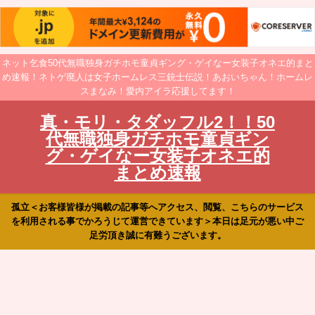
ネット乞食50代無職独身ガチホモ童貞ギング・ゲイなー女装子オネエ的まと
め速報！ネトゲ廃人は女子ホームレス三銃士伝説！あおいちゃん！ホームレ
スまなみ！愛内アイラ応援してます！
真・モリ・タダッフル2！！50
代無職独身ガチホモ童貞ギン
グ・ゲイなー女装子オネエ的
まとめ速報
孤立＜お客様皆様が掲載の記事等へアクセス、閲覧、こちらのサービス
を利用される事でかろうじて運営できています＞本日は足元が悪い中ご
足労頂き誠に有難うございます。