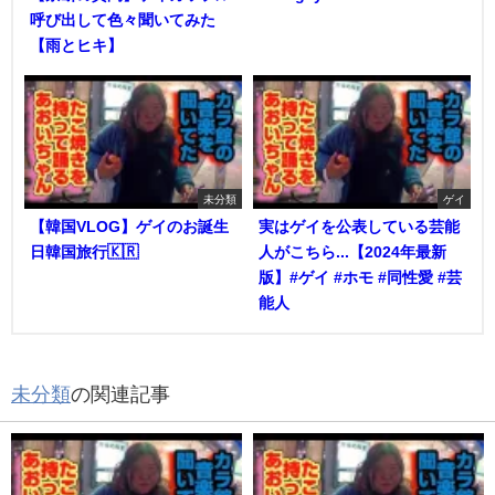
呼び出して色々聞いてみた
【雨とヒキ】
未分類
ゲイ
【韓国VLOG】ゲイのお誕生
実はゲイを公表している芸能
日韓国旅行🇰🇷
人がこちら...【2024年最新
版】#ゲイ #ホモ #同性愛 #芸
能人
未分類
の関連記事