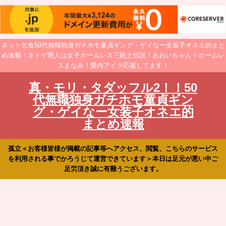
ネット乞食50代無職独身ガチホモ童貞ギング・ゲイなー女装子オネエ的まと
め速報！ネトゲ廃人は女子ホームレス三銃士伝説！あおいちゃん！ホームレ
スまなみ！愛内アイラ応援してます！
真・モリ・タダッフル2！！50
代無職独身ガチホモ童貞ギン
グ・ゲイなー女装子オネエ的
まとめ速報
孤立＜お客様皆様が掲載の記事等へアクセス、閲覧、こちらのサービス
を利用される事でかろうじて運営できています＞本日は足元が悪い中ご
足労頂き誠に有難うございます。