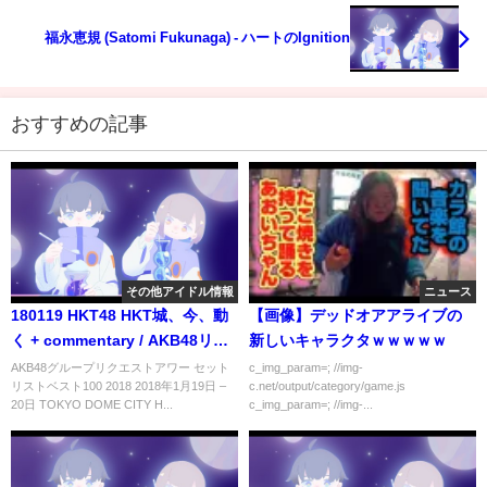
福永恵規 (Satomi Fukunaga) - ハートのIgnition
おすすめの記事
その他アイドル情報
ニュース
180119 HKT48 HKT城、今、動
【画像】デッドオアアライブの
く + commentary / AKB48リク
新しいキャラクタｗｗｗｗｗ
エストアワー2018 プラチナガー
AKB48グループリクエストアワー セット
c_img_param=; //img-
リストベスト100 2018 2018年1月19日 –
c.net/output/category/game.js
ルズ 村川緋杏
20日 TOKYO DOME CITY H...
c_img_param=; //img-...