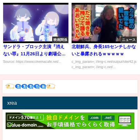
ト
映画関係
ニュース
サンドラ・ブロック主演『消え
北朝鮮兵、身長165センチしかな
ない罪』11月26日より劇場公開
いと暴露されるｗｗｗｗｗ
決定
Source: https://www.cinemacafe.net/...
c_img_param=; //img-c.net/output/site/42.js
c_img_param=; //img-c.net/...
xrea