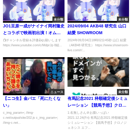
未分類
未分類
JO1豆原一成がナイナイ岡村隆史
2024/09/04 AKB48 研究生 山口
とコラボで映画初出演！オムニ
結愛 SHOWROOM
バス映画「半径1メートルの君～
📺チャンネル登録＆評価👍お願いします
2024年09月04日18時02分45秒 山口 結愛
https://www.youtube.com/c/MdprJp 8組...
（AKB48 研究生） https://www.showroom-
上を向いて歩こう～」特報
live.com/r/...
ニュース
未分類
【ニコ生】金バエ「死にたくな
有馬記念2021 枠順確定後シミュ
い」
レーション 【競馬予想】クロノ
ジェネシス エフフォーリア タイ
c_img_param=; //img-
1:名無しさん＠お腹いっぱい
c.net/output/site/202.js c_img_param=;
2021.12.24(Fri) 有馬記念2021 枠順確定後
トルホルダー キセキ メロディー
//img-c.net...
シミュレーション 【競馬予想】クロノジ
レーン アリストテレス アカイイ
ェネシス エフ...