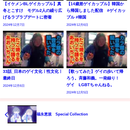
【イケメンBLゲイカップル】真
【14歳差ゲイカップル】韓国か
冬とこすけ モデル2人の繰り広
ら帰国しました配信 #ゲイカッ
げるラブラブデートに密着
プル #韓国
2024年12月7日
2024年12月6日
33話_日本のゲイ文化ㅣ性文化ㅣ
【歌ってみた】ゲイの歩いて帰
最終日
ろう。斉藤和義。一発録り！
ゲイ LGBTちゃんねる。
2024年12月6日
2024年12月5日
福永恵規 Special Collection