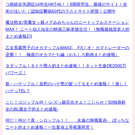
つ病統合失調症14年生HKT46！！9期研究生、最後のサイト！全
米が泣いた！認知症鬱病60代のラストサイト絶賛！公開中
魔法熟女/美魔女ッ娘メグみみちゃんのニートッフルステーション
MAX！ ニート仙人仙女の映画三昧老後生活！（無職孤独居老人的
まとめ速報Z)]
乙女系腐男子のオカマッフルMAX2- FX！オ・カマトレーダーの
逆襲！！ 極道のオカマたち編（おもしろ動画まとめ速報）
タダッフル！ネトゲ廃人的まとめ速報！！ネット乞食DE2000万
パワーズ！
新・ハゲッフル！哀愁のハゲ男の髪ってるまとめ速報！！激しく
ハゲっTEL？
こじ！コジッフル@！-レズっ娘百合ネエ！こじらせ！50独身処
女のBL腐女子的まとめ速報-
何だ！何が？真・シロッフル！！ 永遠の無職童貞- ぼっちな
ニート的まとめ速報！一生童貞上等夜露死苦！