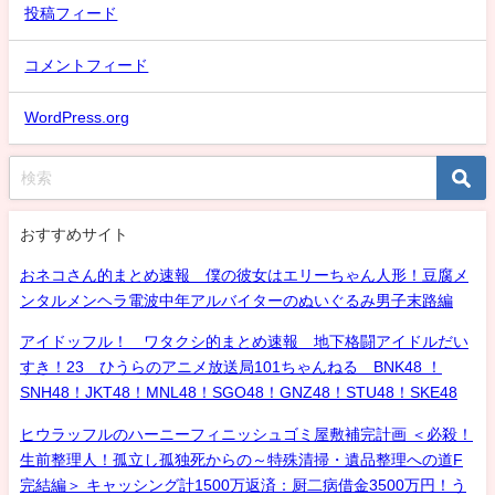
投稿フィード
コメントフィード
WordPress.org
おすすめサイト
おネコさん的まとめ速報 僕の彼女はエリーちゃん人形！豆腐メ
ンタルメンヘラ電波中年アルバイターのぬいぐるみ男子末路編
アイドッフル！ ワタクシ的まとめ速報 地下格闘アイドルだい
すき！23 ひうらのアニメ放送局101ちゃんねる BNK48 ！
SNH48！JKT48！MNL48！SGO48！GNZ48！STU48！SKE48
ヒウラッフルのハーニーフィニッシュゴミ屋敷補完計画 ＜必殺！
生前整理人！孤立し孤独死からの～特殊清掃・遺品整理への道F
完結編＞ キャッシング計1500万返済：厨二病借金3500万円！う