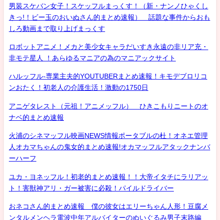
男装スケバン女子！スケッフルまっくす！（新・ナンノひゃくし
きっ!！ビー玉のおいぬさん的まとめ速報） 話題な事件からおも
しろ動画まで取り上げまっくす
ロボットアニメ！メカと美少女キャラだいすき永遠の非リア充・
非モテ星人 ！あらゆるマニアの為のマニアックサイト
ハルッフル-専業主夫的YOUTUBERまとめ速報！キモデブロリコ
ンおたく！初老人の介護生活！激動の1750日
アニゲタレスト（元祖！アニメッフル） ひきこもりニートのオ
ナベ的まとめ速報
火浦のシネマッフル映画NEWS情報ポータブルの杜！オネエ管理
人オカマちゃんの鬼女的まとめ速報!オカマッフルアタックナンバ
ーハーフ
ユカ・ヨネッフル！初老的まとめ速報！！大帝イタチにラリアッ
ト！害獣神アリ・ガー被害に必殺！パイルドライバー
おネコさん的まとめ速報 僕の彼女はエリーちゃん人形！豆腐メ
ンタルメンヘラ電波中年アルバイターのぬいぐるみ男子末路編