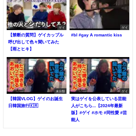
ゲイ
ゲイ
【禁断の質問】ゲイカップル
#bl #gay A romantic kiss
呼び出して色々聞いてみた
【雨とヒキ】
未分類
ゲイ
【韓国VLOG】ゲイのお誕生
実はゲイを公表している芸能
日韓国旅行🇰🇷
人がこちら...【2024年最新
版】#ゲイ #ホモ #同性愛 #芸
能人