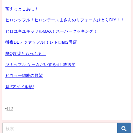
萌えっとこあに！
ヒロシッフル！ヒロシデース山さんのリフォームひとりDIY！！
ヒロユキユキッフルMAX！スーパークッキング！
徹夜DEテツヤッフル!！レトロ館2号店！
剛Q超児ともっふる！
ヤナッフル ゲームだいすき6！放送局
ヒウラー総統の野望
魁!!アイドル塾!
t112