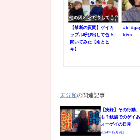
ゲイ
【禁断の質問】ゲイカ
#bl #ga
ップル呼び出して色々
kiss
聞いてみた【雨とヒ
キ】
未分類
の関連記事
【実録】その行動
も？銭湯でのゲイあ
ォーゲイの日常
2024年12月9日