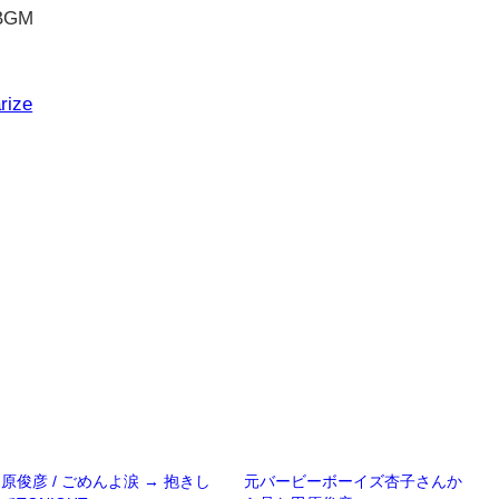
GM
rize
原俊彦 / ごめんよ涙 → 抱きし
元バービーボーイズ杏子さんか