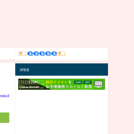
xrea
iroko3