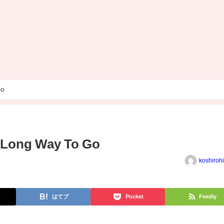
o
g Way To Go
koshiroh
はてブ
Pocket
Feedly