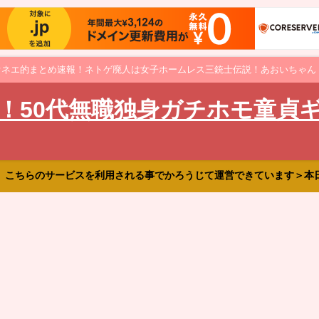
オネエ的まとめ速報！ネトゲ廃人は女子ホームレス三銃士伝説！あおいちゃん
！50代無職独身ガチホモ童貞
、こちらのサービスを利用される事でかろうじて運営できています＞本