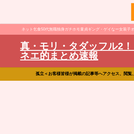
ネット乞食50代無職独身ガチホモ童貞ギング・ゲイなー女装子
真・モリ・タダッフル2！
ネエ的まとめ速報
孤立＜お客様皆様が掲載の記事等へアクセス、閲覧