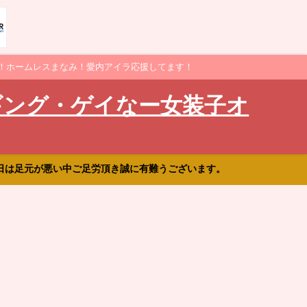
！ホームレスまなみ！愛内アイラ応援してます！
ギング・ゲイなー女装子オ
日は足元が悪い中ご足労頂き誠に有難うございます。