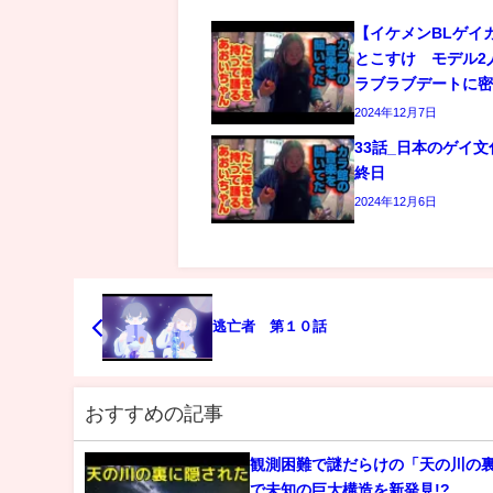
【イケメンBLゲイ
とこすけ モデル2
ラブラブデートに
2024年12月7日
33話_日本のゲイ
終日
2024年12月6日
逃亡者 第１０話
おすすめの記事
観測困難で謎だらけの「天の川の
で未知の巨大構造を新発見!?