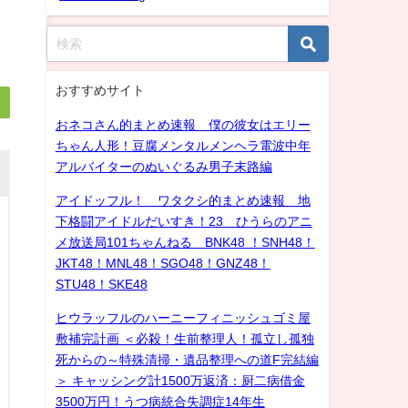
おすすめサイト
おネコさん的まとめ速報 僕の彼女はエリー
ちゃん人形！豆腐メンタルメンヘラ電波中年
アルバイターのぬいぐるみ男子末路編
アイドッフル！ ワタクシ的まとめ速報 地
下格闘アイドルだいすき！23 ひうらのアニ
メ放送局101ちゃんねる BNK48 ！SNH48！
JKT48！MNL48！SGO48！GNZ48！
STU48！SKE48
ヒウラッフルのハーニーフィニッシュゴミ屋
敷補完計画 ＜必殺！生前整理人！孤立し孤独
死からの～特殊清掃・遺品整理への道F完結編
＞ キャッシング計1500万返済：厨二病借金
3500万円！うつ病統合失調症14年生