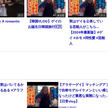
ゲイ
未分類
ゲイ
y A romantic
【韓国VLOG】ゲイの
実はゲイを公表してい
お誕生日韓国旅行🇰🇷
る芸能人がこちら...
【2024年最新版】#ゲ
イ #ホモ #同性愛 #芸能
人
、実はバレてるか
【アラサーゲイ】マッチングア
るある #アラフ
で自称モデルイケメンといい感
なったけど最悪な展開になった
【日常vlog】
2024年12月8日