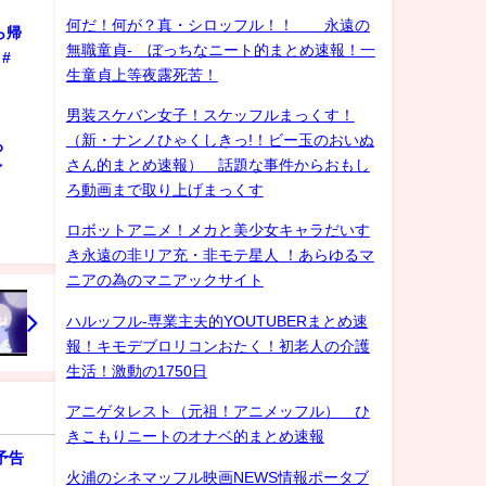
何だ！何が？真・シロッフル！！ 永遠の
ら帰
無職童貞- ぼっちなニート的まとめ速報！一
#
生童貞上等夜露死苦！
男装スケバン女子！スケッフルまっくす！
（新・ナンノひゃくしきっ!！ビー玉のおいぬ
ろ
さん的まとめ速報） 話題な事件からおもし
ゲイ
ろ動画まで取り上げまっくす
ロボットアニメ！メカと美少女キャラだいす
き永遠の非リア充・非モテ星人 ！あらゆるマ
ニアの為のマニアックサイト
ハルッフル-専業主夫的YOUTUBERまとめ速
報！キモデブロリコンおたく！初老人の介護
生活！激動の1750日
アニゲタレスト（元祖！アニメッフル） ひ
きこもりニートのオナベ的まとめ速報
予告
火浦のシネマッフル映画NEWS情報ポータブ