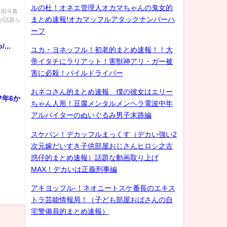
ルの杜！オネエ管理人オカマちゃんの鬼女的
 生田斗真
まとめ速報!オカマッフルアタックナンバーハ
画が話題ら
ーフ
...
ユカ・ヨネッフル！初老的まとめ速報！！大
帝イタチにラリアット！害獣神アリ・ガー被
害に必殺！パイルドライバー
おネコさん的まとめ速報 僕の彼女はエリー
7年6か
ちゃん人形！豆腐メンタルメンヘラ電波中年
アルバイターのぬいぐるみ男子末路編
スケバン！デカッフルまっくす（デカい強い2
次元嫁だいすき子供部屋おじさんヒロシ之古
惑仔的まとめ速報）話題な動画取り上げ
MAX！デカいは正義刑事編
アキヨッフル-！ネオニートスケ番長のエキス
トラ芸能情報局！（子ども部屋おばさんの自
宅警備員的まとめ速報）