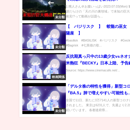
1:廃人さん＠お腹いっぱい2023.07.03(Mon
謎だらけの「天の川の裏領域」で未知の巨大
発見!?って動画が話題ら...
未分類
【 バジリスク 】 蛟龍の巫女
陽座 】
#basilisk #BASILISK #バジリスク #Gec
#Bagrisk #七英雄の歌...
未分類
反抗期真っ只中の13歳少女vsネオ
米熱狂『BECKY』日本上陸、予告
Source: https://www.cinemacafe.net/...
映画関係
「デルタ株の特性を獲得」新型コ
『BA.5』肺で増えやすい可能性も
オ解説(2022年7月11日)
全国で11日、新たに3万7141人の新型コロ
されました。 東京は6231人で、先週より2.
続いています。 各都道府県...
未分類