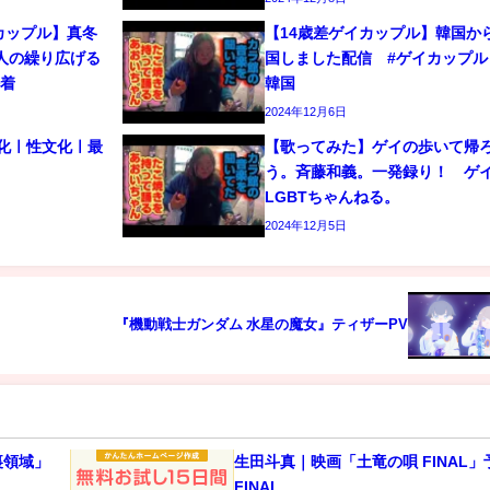
カップル】真冬
【14歳差ゲイカップル】韓国か
人の繰り広げる
国しました配信 #ゲイカップル 
密着
韓国
2024年12月6日
文化ㅣ性文化ㅣ最
【歌ってみた】ゲイの歩いて帰
う。斉藤和義。一発録り！ 
LGBTちゃんねる。
2024年12月5日
『機動戦士ガンダム 水星の魔女』ティザーPV
裏領域」
生田斗真｜映画「土竜の唄 FINAL」
FINAL