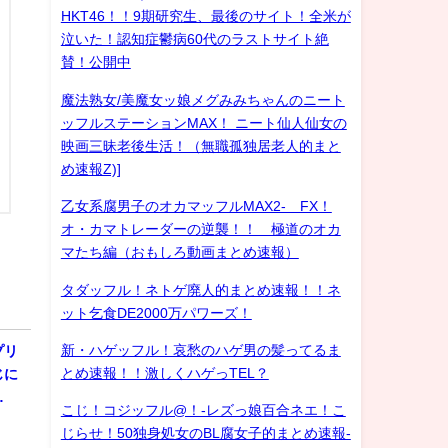
HKT46！！9期研究生、最後のサイト！全米が
泣いた！認知症鬱病60代のラストサイト絶
賛！公開中
魔法熟女/美魔女ッ娘メグみみちゃんのニート
ッフルステーションMAX！ ニート仙人仙女の
映画三昧老後生活！（無職孤独居老人的まと
め速報Z)]
乙女系腐男子のオカマッフルMAX2- FX！
オ・カマトレーダーの逆襲！！ 極道のオカ
マたち編（おもしろ動画まとめ速報）
タダッフル！ネトゲ廃人的まとめ速報！！ネ
ット乞食DE2000万パワーズ！
新・ハゲッフル！哀愁のハゲ男の髪ってるま
プリ
とめ速報！！激しくハゲっTEL？
じに
…
こじ！コジッフル@！-レズっ娘百合ネエ！こ
じらせ！50独身処女のBL腐女子的まとめ速報-