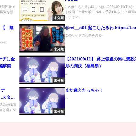
) 観測困難で
1:名無しさん＠お腹いっぱい2021.09.14(Tue)
構造を新
｜映画「土竜の唄 FINAL」予告FINALって動
しいぞ 2:...
未分類
 【 陰
@rei__o01 起こしたるわ https://t.co/
このサイトの記事を見る...
korex
未分類
ナチに全
【2021/09/11】 路上強盗の男に懲役
編解禁
月の判決（福島県）
...
未分類
ロナ
また逢えたっちゃ！
…スタジ
...
ナ感染が確認
2倍と増加が
未分類