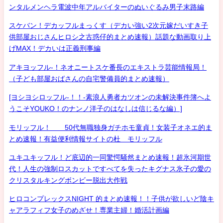
ンタルメンヘラ電波中年アルバイターのぬいぐるみ男子末路編
スケバン！デカッフルまっくす（デカい強い2次元嫁だいすき子
供部屋おじさんヒロシ之古惑仔的まとめ速報）話題な動画取り上
げMAX！デカいは正義刑事編
アキヨッフル-！ネオニートスケ番長のエキストラ芸能情報局！
（子ども部屋おばさんの自宅警備員的まとめ速報）
[ヨシヨシロッフル-！！-素浪人勇者カツオンの未解決事件簿へよ
うこそYOUKO！のナンノ洋子のはなしは信じるな編）]
モリッフル！ 50代無職独身ガチホモ童貞！女装子オネエ的ま
とめ速報！有益便利情報サイトの杜 モリッフル
ユキユキッフル！ど底辺的一同驚愕騒然まとめ速報！超氷河期世
代！人生の強制ロスカットですべてを失ったキグナス氷子の愛の
クリスタルキングボンビー脱出大作戦
ヒロコンプレックスNIGHT 的まとめ速報！！子供が欲しいど陰キ
ャアラフィフ女子のめざせ！専業主婦！婚活計画編