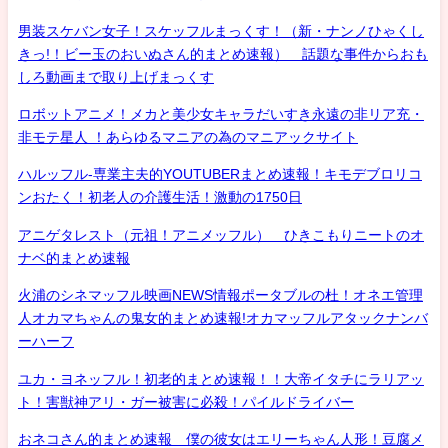
男装スケバン女子！スケッフルまっくす！（新・ナンノひゃくし
きっ!！ビー玉のおいぬさん的まとめ速報） 話題な事件からおも
しろ動画まで取り上げまっくす
ロボットアニメ！メカと美少女キャラだいすき永遠の非リア充・
非モテ星人 ！あらゆるマニアの為のマニアックサイト
ハルッフル-専業主夫的YOUTUBERまとめ速報！キモデブロリコ
ンおたく！初老人の介護生活！激動の1750日
アニゲタレスト（元祖！アニメッフル） ひきこもりニートのオ
ナベ的まとめ速報
火浦のシネマッフル映画NEWS情報ポータブルの杜！オネエ管理
人オカマちゃんの鬼女的まとめ速報!オカマッフルアタックナンバ
ーハーフ
ユカ・ヨネッフル！初老的まとめ速報！！大帝イタチにラリアッ
ト！害獣神アリ・ガー被害に必殺！パイルドライバー
おネコさん的まとめ速報 僕の彼女はエリーちゃん人形！豆腐メ