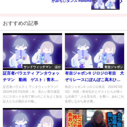
かみちぃダンス #shorts
おすすめの記事
サンドウィッチマン ほか
有吉ジャポン
証言者バラエティ アンタウォッ
有吉ジャポンII ジロジロ有吉 犬
チマン 動画 ゲスト：青木さ
ぞりレースにぽんぽこ高木ひと
やか 3月7日
み○が挑戦 3月3日
証言者バラエティ アンタウォッチマン!
有吉ジャポンII ジロジロ有吉 2023年3月
2023年3月7日内容：今、見たい実力派芸
3日 内容：有吉弘行とゲストたちが様々
人にスポットを当て彼らのことをよく知る
な企画で「人を見る目」を養い、あれこれ
証人たちが面白さの秘...
妄想しながら好き勝...