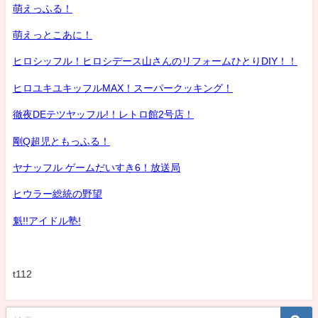
萌えっふる！
萌えっとこあに！
ヒロシッフル！ヒロシデース山さんのリフォームひとりDIY！！
ヒロユキユキッフルMAX！スーパークッキング！
徹夜DEテツヤッフル!！レトロ館2号店！
剛Q超児ともっふる！
ヤナッフル ゲームだいすき6！放送局
ヒウラー総統の野望
魁!!アイドル塾!
t112