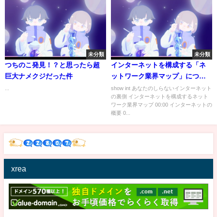
未分類
未分類
つちのこ発見！？と思ったら超
インターネットを構成する「ネ
巨大ナメクジだった件
ットワーク業界マップ」につい
て話してみました。
...
show int あなたのしらないインターネット
の裏側 インターネットを構成するネット
ワーク業界マップ 00:00 インターネットの
概要 0...
xrea