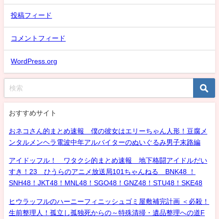
投稿フィード
コメントフィード
WordPress.org
おすすめサイト
おネコさん的まとめ速報 僕の彼女はエリーちゃん人形！豆腐メ
ンタルメンヘラ電波中年アルバイターのぬいぐるみ男子末路編
アイドッフル！ ワタクシ的まとめ速報 地下格闘アイドルだい
すき！23 ひうらのアニメ放送局101ちゃんねる BNK48 ！
SNH48！JKT48！MNL48！SGO48！GNZ48！STU48！SKE48
ヒウラッフルのハーニーフィニッシュゴミ屋敷補完計画 ＜必殺！
生前整理人！孤立し孤独死からの～特殊清掃・遺品整理への道F