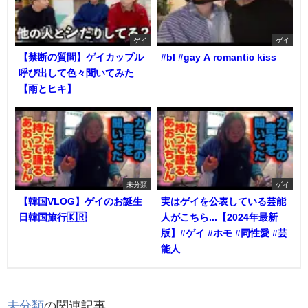
ゲイ
ゲイ
【禁断の質問】ゲイカップル
#bl #gay A romantic kiss
呼び出して色々聞いてみた
【雨とヒキ】
未分類
ゲイ
【韓国VLOG】ゲイのお誕生
実はゲイを公表している芸能
日韓国旅行🇰🇷
人がこちら...【2024年最新
版】#ゲイ #ホモ #同性愛 #芸
能人
未分類
の関連記事