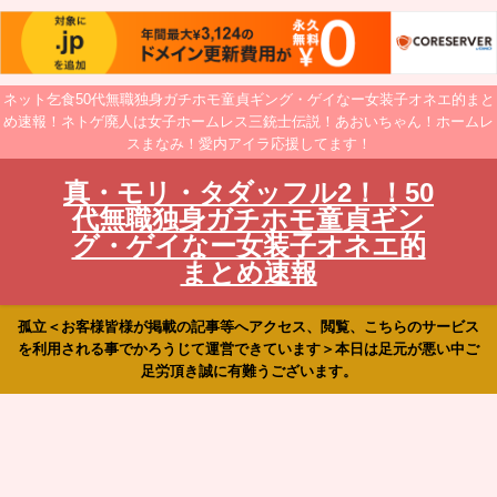
ネット乞食50代無職独身ガチホモ童貞ギング・ゲイなー女装子オネエ的まと
め速報！ネトゲ廃人は女子ホームレス三銃士伝説！あおいちゃん！ホームレ
スまなみ！愛内アイラ応援してます！
真・モリ・タダッフル2！！50
代無職独身ガチホモ童貞ギン
グ・ゲイなー女装子オネエ的
まとめ速報
孤立＜お客様皆様が掲載の記事等へアクセス、閲覧、こちらのサービス
を利用される事でかろうじて運営できています＞本日は足元が悪い中ご
足労頂き誠に有難うございます。