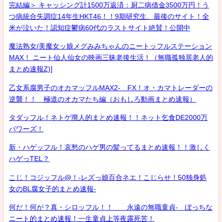
完結編＞ キャッシング計1500万返済：厨二病借金3500万円！う
つ病統合失調症14年生HKT46！！9期研究生、最後のサイト！全
米が泣いた！認知症鬱病60代のラストサイト絶賛！公開中
魔法熟女/美魔女ッ娘メグみみちゃんのニートッフルステーション
MAX！ ニート仙人仙女の映画三昧老後生活！（無職孤独居老人的
まとめ速報Z)]
乙女系腐男子のオカマッフルMAX2- FX！オ・カマトレーダーの
逆襲！！ 極道のオカマたち編（おもしろ動画まとめ速報）
タダッフル！ネトゲ廃人的まとめ速報！！ネット乞食DE2000万
パワーズ！
新・ハゲッフル！哀愁のハゲ男の髪ってるまとめ速報！！激しく
ハゲっTEL？
こじ！コジッフル@！-レズっ娘百合ネエ！こじらせ！50独身処
女のBL腐女子的まとめ速報-
何だ！何が？真・シロッフル！！ 永遠の無職童貞- ぼっちな
ニート的まとめ速報！一生童貞上等夜露死苦！