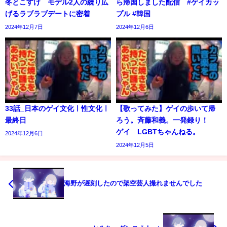
冬とこすけ モデル2人の繰り広
ら帰国しました配信 #ゲイカッ
げるラブラブデートに密着
プル #韓国
2024年12月7日
2024年12月6日
33話_日本のゲイ文化ㅣ性文化ㅣ
【歌ってみた】ゲイの歩いて帰
最終日
ろう。斉藤和義。一発録り！
ゲイ LGBTちゃんねる。
2024年12月6日
2024年12月5日
海野が遅刻したので架空芸人撮れませんでした