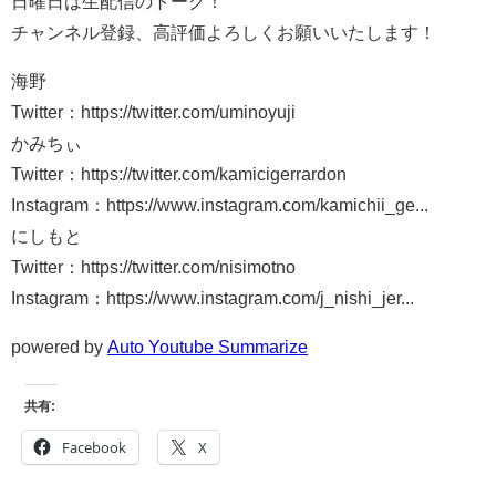
日曜日は生配信のトーク！
チャンネル登録、高評価よろしくお願いいたします！
海野
Twitter：https://twitter.com/uminoyuji
かみちぃ
Twitter：https://twitter.com/kamicigerrardon
Instagram：https://www.instagram.com/kamichii_ge...
にしもと
Twitter：https://twitter.com/nisimotno
Instagram：https://www.instagram.com/j_nishi_jer...
powered by
Auto Youtube Summarize
共有:
Facebook
X