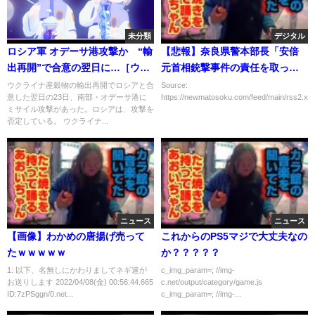
未分類
デジタル
ロシア軍 オデーサ港攻撃か “輸
【悲報】奈良県警本部長「安倍
出再開”で合意の翌日に…［ウク
元首相銃撃事件の責任を取って
ライナ侵攻］
辞職します????」→結果ｗｗｗ
ウクライナ産穀物の輸出再開でロシアと合
Source:
意した翌日の23日、南部・オデーサ港に
https://newmatosoku.com/feed/main/rss2.xml.
ｗｗｗｗｗｗｗ
ミサイル攻撃があった。ロシアは、攻撃を
否定している。 ウクライナ...
ニュース
ニュース
【画像】わかめの唐揚げ売って
これからのPS5マジで大丈夫なの
たｗｗｗｗｗ
か？？？？？
1: 以下、名無しにかわりましてネギ速が
c_img_param=; //img-
お送りします 2022/04/08(金) 00:56:44.665
c.net/output/category/game.js
ID:7zPSggn/0.net...
c_img_param=; //img-...