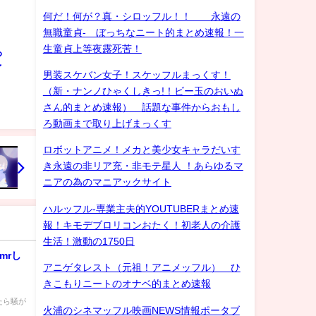
何だ！何が？真・シロッフル！！ 永遠の
無職童貞- ぼっちなニート的まとめ速報！一
生童貞上等夜露死苦！
ろ
ゲイ
男装スケバン女子！スケッフルまっくす！
（新・ナンノひゃくしきっ!！ビー玉のおいぬ
さん的まとめ速報） 話題な事件からおもし
ろ動画まで取り上げまっくす
ロボットアニメ！メカと美少女キャラだいす
き永遠の非リア充・非モテ星人 ！あらゆるマ
ニアの為のマニアックサイト
ハルッフル-専業主夫的YOUTUBERまとめ速
報！キモデブロリコンおたく！初老人の介護
生活！激動の1750日
mrし
アニゲタレスト（元祖！アニメッフル） ひ
きこもりニートのオナベ的まとめ速報
たら騒が
火浦のシネマッフル映画NEWS情報ポータブ