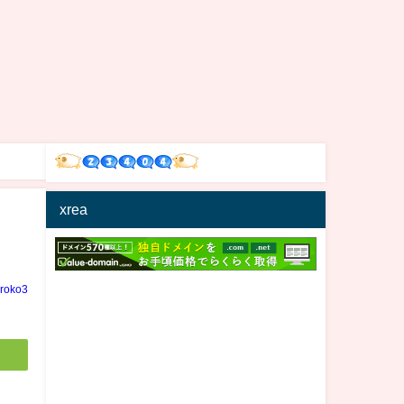
xrea
iroko3