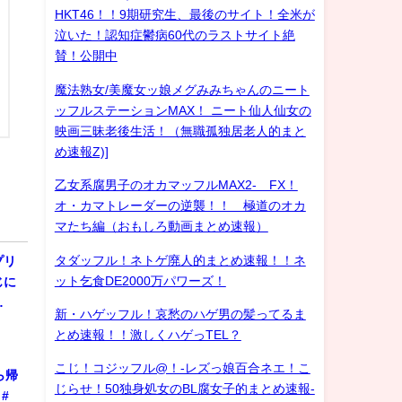
HKT46！！9期研究生、最後のサイト！全米が
泣いた！認知症鬱病60代のラストサイト絶
賛！公開中
魔法熟女/美魔女ッ娘メグみみちゃんのニート
ッフルステーションMAX！ ニート仙人仙女の
映画三昧老後生活！（無職孤独居老人的まと
め速報Z)]
乙女系腐男子のオカマッフルMAX2- FX！
オ・カマトレーダーの逆襲！！ 極道のオカ
マたち編（おもしろ動画まとめ速報）
タダッフル！ネトゲ廃人的まとめ速報！！ネ
プリ
ット乞食DE2000万パワーズ！
じに
…
新・ハゲッフル！哀愁のハゲ男の髪ってるま
とめ速報！！激しくハゲっTEL？
こじ！コジッフル@！-レズっ娘百合ネエ！こ
ら帰
じらせ！50独身処女のBL腐女子的まとめ速報-
#