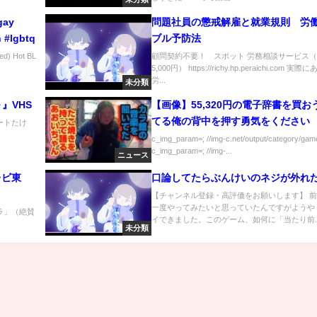
gay
問題社員の懲戒解雇と就業規則 労
 #lgbtq
ブル予防法
 Hot BL
顧問契約不要！ スポット 労務相談サービス（
5,000円） https://richy.hp.peraichi.com 実際
労...
未分類
』VHS
【画像】55,320円の電子辞書を買お
てる俺の背中を押す勇気をください
ビートたけ
c_img_param=; //img-c.net/output/category/game
c_img_param=; //img-...
ニュース
レビ東
口論してたらぶんけいのネジが外れ
【チャンネル登録・高評価をお願いします】 
一度やってみたいと思っていたんですがようや
ラ」（絶賛
イできました。このゲーム、如何に「当たり前..
未分類