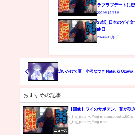
ラブラブデートに
2024年12月7日
33話_日本のゲイ
終日
2024年12月6日
追いかけて夏 小沢なつき Natsuki Ozawa
おすすめの記事
【画像】ワイのサボテン、花が咲
c_img_param=; //img-c.net/output/site/202.js
c_img_param=; //img-c.net...
ニュース