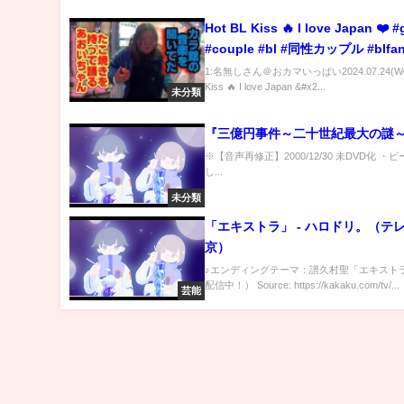
Hot BL Kiss 🔥 I love Japan ❤️ #
#couple #bl #同性カップル #blfan
1:名無しさん＠おカマいっぱい2024.07.24(Wed)
Kiss 🔥 I love Japan &#x2...
未分類
『三億円事件～二十世紀最大の謎～
※【音声再修正】2000/12/30 未DVD化 ・
し...
未分類
「エキストラ」 - ハロドリ。（テ
京）
♪エンディングテーマ：譜久村聖「エキスト
配信中！） Source: https://kakaku.com/tv/...
芸能