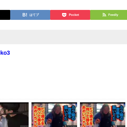
はてブ
Pocket
Feedly
oko3