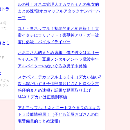
ルの杜！オネエ管理人オカマちゃんの鬼女的
働トラ
まとめ速報!オカマッフルアタックナンバーハ
ーフ
30分
にあった
ユカ・ヨネッフル！初老的まとめ速報！！大
帝イタチにラリアット！害獣神アリ・ガー被
害に必殺！パイルドライバー
うとし
おネコさん的まとめ速報 僕の彼女はエリー
.js
ちゃん人形！豆腐メンタルメンヘラ電波中年
アルバイターのぬいぐるみ男子末路編
た
スケバン！デカッフルまっくす（デカい強い2
前々から
次元嫁だいすき子供部屋おじさんヒロシ之古
くプレ
惑仔的まとめ速報）話題な動画取り上げ
.
MAX！デカいは正義刑事編
アキヨッフル-！ネオニートスケ番長のエキス
トラ芸能情報局！（子ども部屋おばさんの自
宅警備員的まとめ速報）