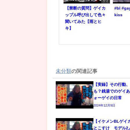
ゲイ
【禁断の質問】ゲイカ
#bl #ga
ップル呼び出して色々
kiss
聞いてみた【雨とヒ
キ】
未分類
の関連記事
【実録】その行動
も？銭湯でのゲイあ
ォーゲイの日常
2024年12月9日
【イケメンBLゲイ
とこすけ モデル2