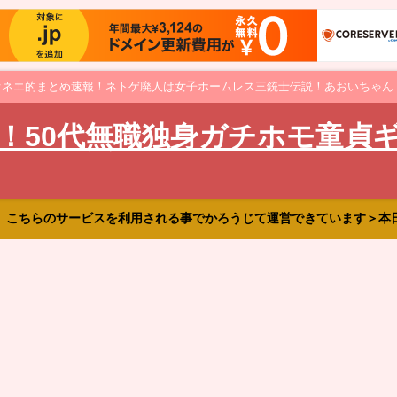
オネエ的まとめ速報！ネトゲ廃人は女子ホームレス三銃士伝説！あおいちゃん
！50代無職独身ガチホモ童貞
、こちらのサービスを利用される事でかろうじて運営できています＞本