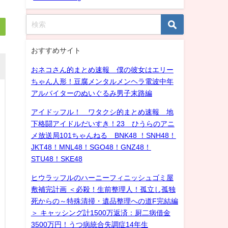
おすすめサイト
おネコさん的まとめ速報 僕の彼女はエリー
ちゃん人形！豆腐メンタルメンヘラ電波中年
アルバイターのぬいぐるみ男子末路編
アイドッフル！ ワタクシ的まとめ速報 地
下格闘アイドルだいすき！23 ひうらのアニ
メ放送局101ちゃんねる BNK48 ！SNH48！
JKT48！MNL48！SGO48！GNZ48！
STU48！SKE48
ヒウラッフルのハーニーフィニッシュゴミ屋
敷補完計画 ＜必殺！生前整理人！孤立し孤独
死からの～特殊清掃・遺品整理への道F完結編
＞ キャッシング計1500万返済：厨二病借金
3500万円！うつ病統合失調症14年生