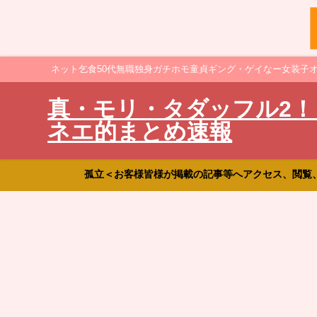
ネット乞食50代無職独身ガチホモ童貞ギング・ゲイなー女装子
真・モリ・タダッフル2！
ネエ的まとめ速報
孤立＜お客様皆様が掲載の記事等へアクセス、閲覧