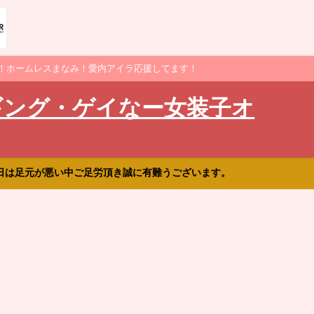
！ホームレスまなみ！愛内アイラ応援してます！
ギング・ゲイなー女装子オ
日は足元が悪い中ご足労頂き誠に有難うございます。