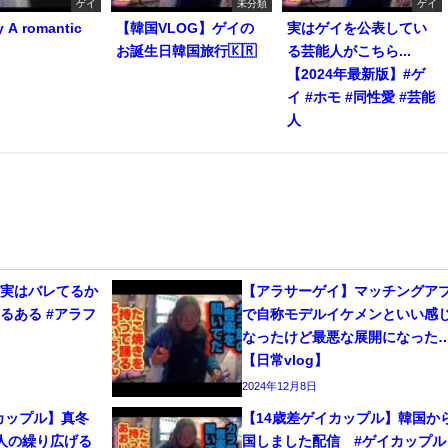
ゲイ
未分類
ゲイ
y A romantic
【韓国VLOG】ゲイの
実はゲイを公表してい
お誕生日韓国旅行🇰🇷
る芸能人がこちら...
【2024年最新版】#ゲ
イ #ホモ #同性愛 #芸能
人
、実はバレてるか
【アラサーゲイ】マッチングア
るある #アラフ
で自称モデルイケメンといい感
なったけど最悪な展開になった
【日常vlog】
2024年12月8日
カップル】真冬
【14歳差ゲイカップル】韓国か
人の繰り広げる
国しました配信 #ゲイカップル 