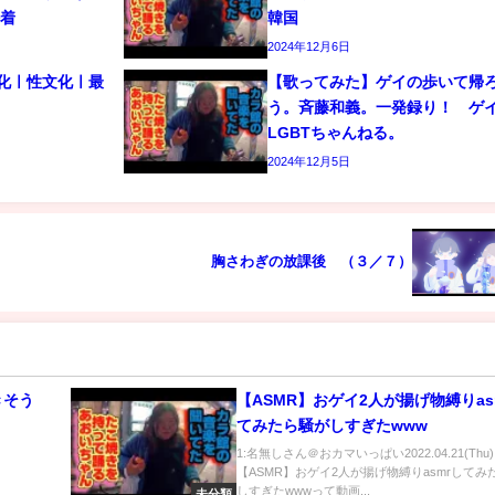
密着
韓国
2024年12月6日
文化ㅣ性文化ㅣ最
【歌ってみた】ゲイの歩いて帰
う。斉藤和義。一発録り！ 
LGBTちゃんねる。
2024年12月5日
胸さわぎの放課後 （３／７）
きそう
【ASMR】おゲイ2人が揚げ物縛りas
てみたら騒がしすぎたwww
1:名無しさん＠おカマいっぱい2022.04.21(Thu)
【ASMR】おゲイ2人が揚げ物縛りasmrしてみ
しすぎたwwwって動画...
未分類