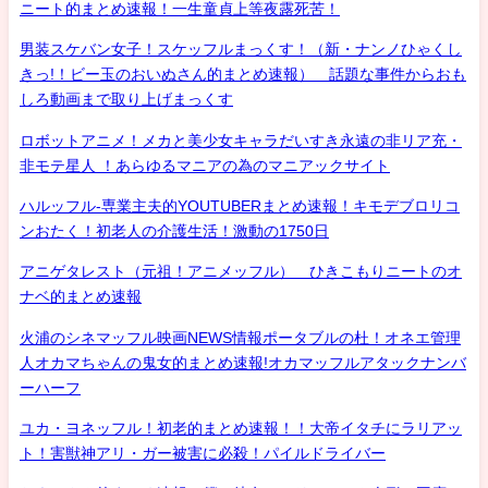
ニート的まとめ速報！一生童貞上等夜露死苦！
男装スケバン女子！スケッフルまっくす！（新・ナンノひゃくし
きっ!！ビー玉のおいぬさん的まとめ速報） 話題な事件からおも
しろ動画まで取り上げまっくす
ロボットアニメ！メカと美少女キャラだいすき永遠の非リア充・
非モテ星人 ！あらゆるマニアの為のマニアックサイト
ハルッフル-専業主夫的YOUTUBERまとめ速報！キモデブロリコ
ンおたく！初老人の介護生活！激動の1750日
アニゲタレスト（元祖！アニメッフル） ひきこもりニートのオ
ナベ的まとめ速報
火浦のシネマッフル映画NEWS情報ポータブルの杜！オネエ管理
人オカマちゃんの鬼女的まとめ速報!オカマッフルアタックナンバ
ーハーフ
ユカ・ヨネッフル！初老的まとめ速報！！大帝イタチにラリアッ
ト！害獣神アリ・ガー被害に必殺！パイルドライバー