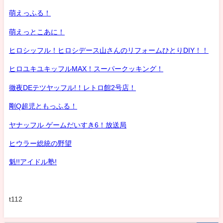
萌えっふる！
萌えっとこあに！
ヒロシッフル！ヒロシデース山さんのリフォームひとりDIY！！
ヒロユキユキッフルMAX！スーパークッキング！
徹夜DEテツヤッフル!！レトロ館2号店！
剛Q超児ともっふる！
ヤナッフル ゲームだいすき6！放送局
ヒウラー総統の野望
魁!!アイドル塾!
t112