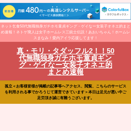
ネット乞食50代無職独身ガチホモ童貞ギング・ゲイなー女装子オネエ的まと
め速報！ネトゲ廃人は女子ホームレス三銃士伝説！あおいちゃん！ホームレ
スまなみ！愛内アイラ応援してます！
真・モリ・タダッフル2！！50
代無職独身ガチホモ童貞ギン
グ・ゲイなー女装子オネエ的
まとめ速報
孤立＜お客様皆様が掲載の記事等へアクセス、閲覧、こちらのサービス
を利用される事でかろうじて運営できています＞本日は足元が悪い中ご
足労頂き誠に有難うございます。