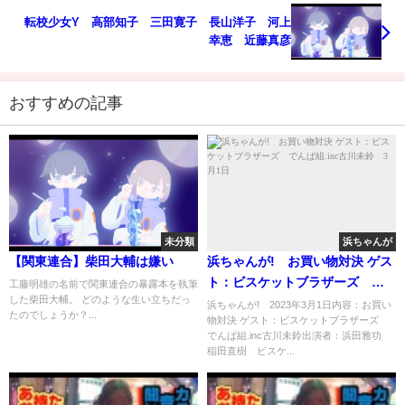
転校少女Y 高部知子 三田寛子 長山洋子 河上
幸恵 近藤真彦
おすすめの記事
未分類
浜ちゃんが
【関東連合】柴田大輔は嫌い
浜ちゃんが! お買い物対決 ゲス
ト：ビスケットブラザーズ で
工藤明雄の名前で関東連合の暴露本を執筆
した柴田大輔。 どのような生い立ちだっ
んぱ組.inc古川未鈴 3月1日
浜ちゃんが! 2023年3月1日内容：お買い
たのでしょうか？...
物対決 ゲスト：ビスケットブラザーズ
でんぱ組.inc古川未鈴出演者：浜田雅功
稲田直樹 ビスケ...