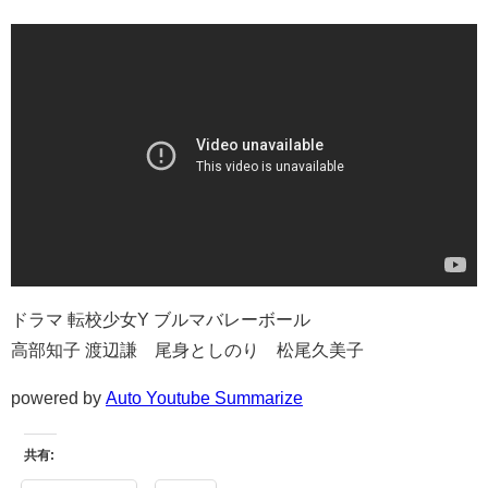
ドラマ 転校少女Y ブルマバレーボール
高部知子 渡辺謙 尾身としのり 松尾久美子
powered by
Auto Youtube Summarize
共有: