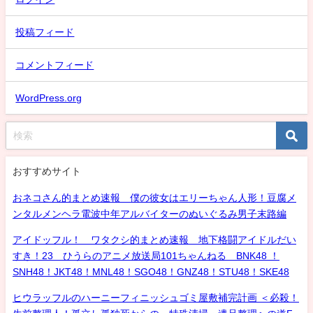
投稿フィード
コメントフィード
WordPress.org
おすすめサイト
おネコさん的まとめ速報 僕の彼女はエリーちゃん人形！豆腐メ
ンタルメンヘラ電波中年アルバイターのぬいぐるみ男子末路編
アイドッフル！ ワタクシ的まとめ速報 地下格闘アイドルだい
すき！23 ひうらのアニメ放送局101ちゃんねる BNK48 ！
SNH48！JKT48！MNL48！SGO48！GNZ48！STU48！SKE48
ヒウラッフルのハーニーフィニッシュゴミ屋敷補完計画 ＜必殺！