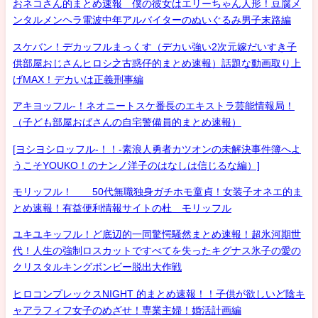
おネコさん的まとめ速報 僕の彼女はエリーちゃん人形！豆腐メ
ンタルメンヘラ電波中年アルバイターのぬいぐるみ男子末路編
スケバン！デカッフルまっくす（デカい強い2次元嫁だいすき子
供部屋おじさんヒロシ之古惑仔的まとめ速報）話題な動画取り上
げMAX！デカいは正義刑事編
アキヨッフル-！ネオニートスケ番長のエキストラ芸能情報局！
（子ども部屋おばさんの自宅警備員的まとめ速報）
[ヨシヨシロッフル-！！-素浪人勇者カツオンの未解決事件簿へよ
うこそYOUKO！のナンノ洋子のはなしは信じるな編）]
モリッフル！ 50代無職独身ガチホモ童貞！女装子オネエ的ま
とめ速報！有益便利情報サイトの杜 モリッフル
ユキユキッフル！ど底辺的一同驚愕騒然まとめ速報！超氷河期世
代！人生の強制ロスカットですべてを失ったキグナス氷子の愛の
クリスタルキングボンビー脱出大作戦
ヒロコンプレックスNIGHT 的まとめ速報！！子供が欲しいど陰キ
ャアラフィフ女子のめざせ！専業主婦！婚活計画編