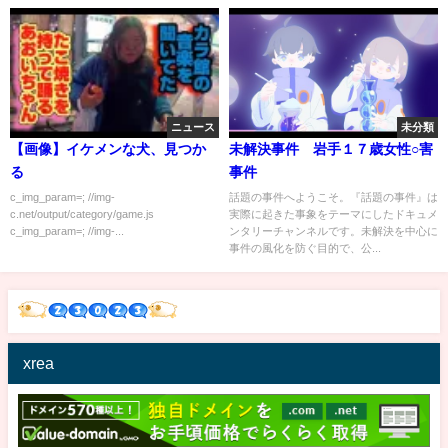
ニュース
未分類
【画像】イケメンな犬、見つか
未解決事件 岩手１７歳女性○害
る
事件
c_img_param=; //img-
話題の事件へようこそ。『話題の事件』は
c.net/output/category/game.js
実際に起きた事象をテーマにしたドキュメ
c_img_param=; //img-...
ンタリーチャンネルです。未解決を中心に
事件の風化を防ぐ目的で、公...
xrea