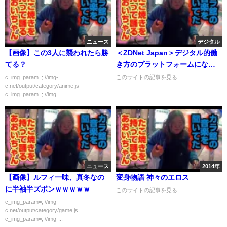
ニュース
デジタル
【画像】この3人に襲われたら勝
＜ZDNet Japan＞デジタル的働
てる？
き方のプラットフォームになる
サービスナウ--AI展開を本格化
c_img_param=; //img-
このサイトの記事を見る...
c.net/output/category/anime.js
c_img_param=; //img...
ニュース
2014年
【画像】ルフィ一味、真冬なの
変身物語 神々のエロス
に半袖半ズボンｗｗｗｗｗ
このサイトの記事を見る...
c_img_param=; //img-
c.net/output/category/game.js
c_img_param=; //img-...