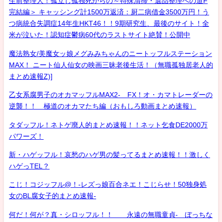
生前整理人！孤立し孤独死からの～特殊清掃・遺品整理への道F
完結編＞ キャッシング計1500万返済：厨二病借金3500万円！う
つ病統合失調症14年生HKT46！！9期研究生、最後のサイト！全
米が泣いた！認知症鬱病60代のラストサイト絶賛！公開中
魔法熟女/美魔女ッ娘メグみみちゃんのニートッフルステーション
MAX！ ニート仙人仙女の映画三昧老後生活！（無職孤独居老人的
まとめ速報Z)]
乙女系腐男子のオカマッフルMAX2- FX！オ・カマトレーダーの
逆襲！！ 極道のオカマたち編（おもしろ動画まとめ速報）
タダッフル！ネトゲ廃人的まとめ速報！！ネット乞食DE2000万
パワーズ！
新・ハゲッフル！哀愁のハゲ男の髪ってるまとめ速報！！激しく
ハゲっTEL？
こじ！コジッフル@！-レズっ娘百合ネエ！こじらせ！50独身処
女のBL腐女子的まとめ速報-
何だ！何が？真・シロッフル！！ 永遠の無職童貞- ぼっちな