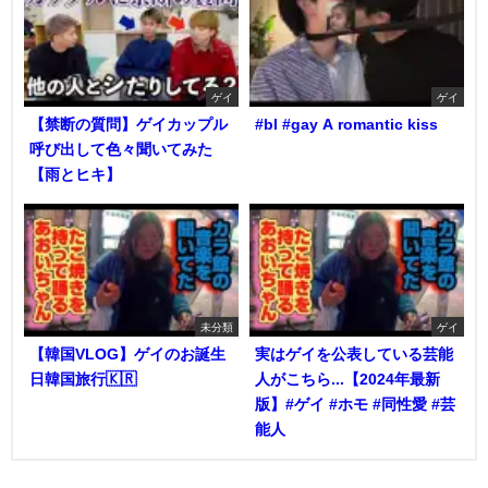
ゲイ
ゲイ
【禁断の質問】ゲイカップル
#bl #gay A romantic kiss
呼び出して色々聞いてみた
【雨とヒキ】
未分類
ゲイ
【韓国VLOG】ゲイのお誕生
実はゲイを公表している芸能
日韓国旅行🇰🇷
人がこちら...【2024年最新
版】#ゲイ #ホモ #同性愛 #芸
能人