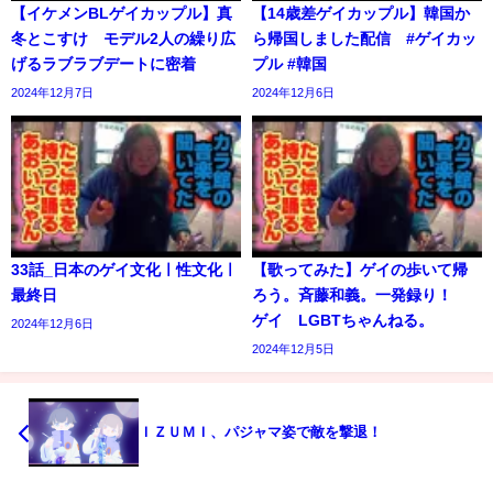
【イケメンBLゲイカップル】真
【14歳差ゲイカップル】韓国か
冬とこすけ モデル2人の繰り広
ら帰国しました配信 #ゲイカッ
げるラブラブデートに密着
プル #韓国
2024年12月7日
2024年12月6日
33話_日本のゲイ文化ㅣ性文化ㅣ
【歌ってみた】ゲイの歩いて帰
最終日
ろう。斉藤和義。一発録り！
ゲイ LGBTちゃんねる。
2024年12月6日
2024年12月5日
ＩＺＵＭＩ、パジャマ姿で敵を撃退！