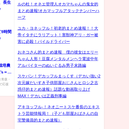
)、長生
ルの杜！オネエ管理人オカマちゃんの鬼女的
ｗ
まとめ速報!オカマッフルアタックナンバーハ
ーフ
ユカ・ヨネッフル！初老的まとめ速報！！大
9時間
帝イタチにラリアット！害獣神アリ・ガー被
ｗ
害に必殺！パイルドライバー
おネコさん的まとめ速報 僕の彼女はエリー
ちゃん人形！豆腐メンタルメンヘラ電波中年
アルバイターのぬいぐるみ男子末路編
栽培農
’s＝な
スケバン！デカッフルまっくす（デカい強い2
県（青森・
次元嫁だいすき子供部屋おじさんヒロシ之古
で応援
惑仔的まとめ速報）話題な動画取り上げ
MAX！デカいは正義刑事編
アキヨッフル-！ネオニートスケ番長のエキス
トラ芸能情報局！（子ども部屋おばさんの自
宅警備員的まとめ速報）