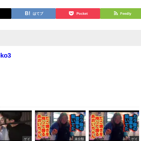
はてブ
Pocket
Feedly
oko3
ゲイ
未分類
ゲイ