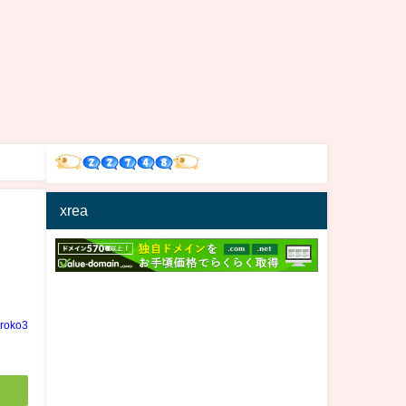
xrea
ョ
iroko3