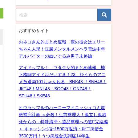
おすすめサイト
おネコさん的まとめ速報 僕の彼女はエリー
ちゃん人形！豆腐メンタルメンヘラ電波中年
アルバイターのぬいぐるみ男子末路編
アイドッフル！ ワタクシ的まとめ速報 地
下格闘アイドルだいすき！23 ひうらのアニ
メ放送局101ちゃんねる BNK48 ！SNH48！
JKT48！MNL48！SGO48！GNZ48！
STU48！SKE48
ヒウラッフルのハーニーフィニッシュゴミ屋
敷補完計画 ＜必殺！生前整理人！孤立し孤独
死からの～特殊清掃・遺品整理への道F完結編
＞ キャッシング計1500万返済：厨二病借金
3500万円！うつ病統合失調症14年生