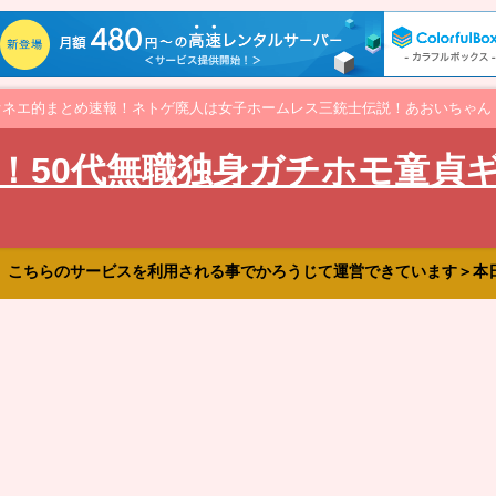
オネエ的まとめ速報！ネトゲ廃人は女子ホームレス三銃士伝説！あおいちゃん
！50代無職独身ガチホモ童貞
、こちらのサービスを利用される事でかろうじて運営できています＞本