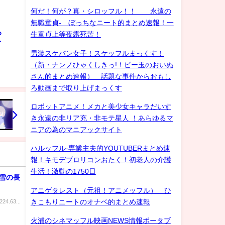
何だ！何が？真・シロッフル！！ 永遠の
無職童貞- ぼっちなニート的まとめ速報！一
ろ
生童貞上等夜露死苦！
ゲイ
男装スケバン女子！スケッフルまっくす！
（新・ナンノひゃくしきっ!！ビー玉のおいぬ
さん的まとめ速報） 話題な事件からおもし
ろ動画まで取り上げまっくす
ロボットアニメ！メカと美少女キャラだいす
き永遠の非リア充・非モテ星人 ！あらゆるマ
ニアの為のマニアックサイト
ハルッフル-専業主夫的YOUTUBERまとめ速
報！キモデブロリコンおたく！初老人の介護
生活！激動の1750日
雪の長
アニゲタレスト（元祖！アニメッフル） ひ
きこもりニートのオナベ的まとめ速報
224.63...
火浦のシネマッフル映画NEWS情報ポータブ