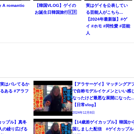
y A romantic
【韓国VLOG】ゲイの
実はゲイを公表してい
お誕生日韓国旅行🇰🇷
る芸能人がこちら...
【2024年最新版】#ゲ
イ #ホモ #同性愛 #芸能
人
、実はバレてるか
【アラサーゲイ】マッチングア
るある #アラフ
で自称モデルイケメンといい感
なったけど最悪な展開になった
【日常vlog】
2024年12月8日
カップル】真冬
【14歳差ゲイカップル】韓国か
人の繰り広げる
国しました配信 #ゲイカップル 