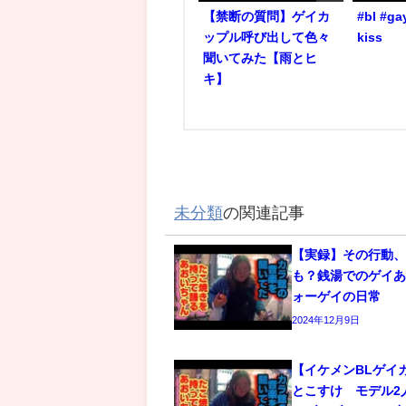
【禁断の質問】ゲイカ
#bl #ga
ップル呼び出して色々
kiss
聞いてみた【雨とヒ
キ】
未分類
の関連記事
【実録】その行動
も？銭湯でのゲイあ
ォーゲイの日常
2024年12月9日
【イケメンBLゲイ
とこすけ モデル2