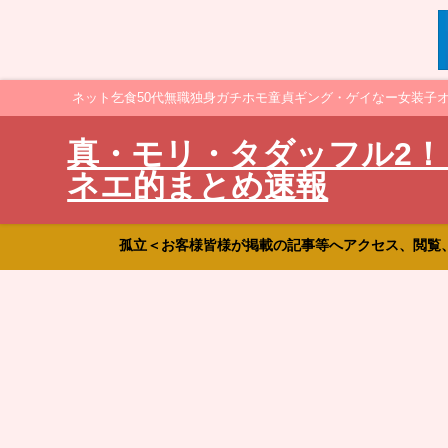
ネット乞食50代無職独身ガチホモ童貞ギング・ゲイなー女装子
真・モリ・タダッフル2！
ネエ的まとめ速報
孤立＜お客様皆様が掲載の記事等へアクセス、閲覧