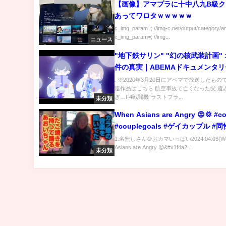
【画像】アマプラに十中八九B級ク
あってワロタｗｗｗｗｗ
c_img_param=; //img-c.net/output/category/a
c_img_param=; //img...
ニュース
"地下鉄サリン" "幻の核武装計画"
件の真実｜ABEMAドキュメンタリ
. ※2020年3月20日にアベマで放送したも
連作品はこちら 航空事故で亡くなった父 遺
ぎ…F4戦闘機“ラストフラ...
未分類
When Asians are Angry 😡💢 #c
#couplegoals #ゲイカップル 
ル
1:名無しさん＠おカマいっぱい2024.04.03(We
Asians are Angry 😡&#x1f4a2...
未分類