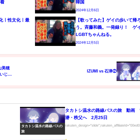
密着
韓国
2024年12月6日
文化ㅣ性文化ㅣ最
【歌ってみた】ゲイの歩いて帰
う。斉藤和義。一発録り！ 
LGBTちゃんねる。
2024年12月5日
山美穂
IZUMI vs 石津②
いじゃ
タカトシ温水の路線バスの旅 動画 
瀞・秩父へ 2月25日
rakuten_design="slide";rakuten_affiliateId="00ed0
タカトシ温水の路線バスの
旅