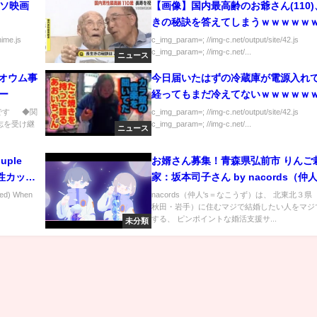
ソ映画
【画像】国内最高齢のお爺さん(110
きの秘訣を答えてしまうｗｗｗｗｗ
nime.js
c_img_param=; //img-c.net/output/site/42.js
c_img_param=; //img-c.net/...
ニュース
 オウム事
今日届いたはずの冷蔵庫が電源入れて
ー
経ってもまだ冷えてないｗｗｗｗｗ
のです ◆関
c_img_param=; //img-c.net/output/site/42.js
志を受け継
c_img_param=; //img-c.net/...
ニュース
ouple
お婿さん募集！青森県弘前市 りんご
#同性カップ
家：坂本司子さん by nacords（仲人
こうず）
d) When
nacords（仲人's＝なこうず）は、 北東北３
秋田・岩手）に住むマジで結婚したい人をマジ
する、 ピンポイントな婚活支援サ...
未分類