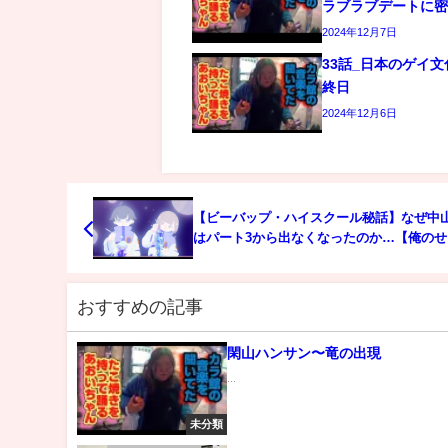
ラブラブデートに
2024年12月7日
33話_日本のゲイ
終日
2024年12月6日
【ビーバップ・ハイスクール秘話】なぜ中
はパート3から出なくなったのか…【俺のせ
ねえ】
おすすめの記事
閑山ハンサン〜竜の出現
...
未分類