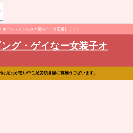
！ホームレスまなみ！愛内アイラ応援してます！
ギング・ゲイなー女装子オ
日は足元が悪い中ご足労頂き誠に有難うございます。