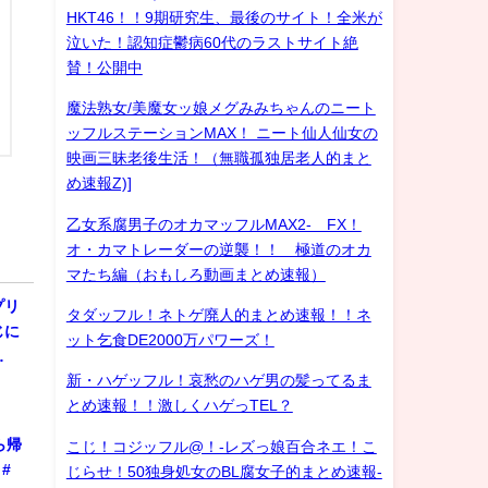
HKT46！！9期研究生、最後のサイト！全米が
泣いた！認知症鬱病60代のラストサイト絶
賛！公開中
魔法熟女/美魔女ッ娘メグみみちゃんのニート
ッフルステーションMAX！ ニート仙人仙女の
映画三昧老後生活！（無職孤独居老人的まと
め速報Z)]
乙女系腐男子のオカマッフルMAX2- FX！
オ・カマトレーダーの逆襲！！ 極道のオカ
マたち編（おもしろ動画まとめ速報）
プリ
タダッフル！ネトゲ廃人的まとめ速報！！ネ
じに
ット乞食DE2000万パワーズ！
…
新・ハゲッフル！哀愁のハゲ男の髪ってるま
とめ速報！！激しくハゲっTEL？
ら帰
こじ！コジッフル@！-レズっ娘百合ネエ！こ
#
じらせ！50独身処女のBL腐女子的まとめ速報-