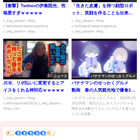
【衝撃】Twitterの伊集院光、性
「生きた皮膚」を持つ顔型ロボ
格悪すぎｗｗｗｗｗ
ット、笑顔を作ることも出来る
模様
c_img_param=; //img-
c_img_param=; //img-
c.net/output/category/game.js
c.net/output/category/game.js
c_img_param=; //img-...
c_img_param=; //img-...
ニュース
バナナマンのせっかくグルメ
JCB、リボ払いに変更するとア
バナナマンのせっかくグルメ
イスをくれる神対応ｗｗｗｗｗ
動画 春の人気観光地で爆食2時
間スぺシャル 3月26日
c_img_param=; //img-
バナナマンのせっかくグルメ 2023年3月
c.net/output/site/202.js c_img_param=;
26日内容：地元の人にオススメグルメを
//img-c.net...
聞き込み&教えてもらったグルメを食べま
くり! 出演者...