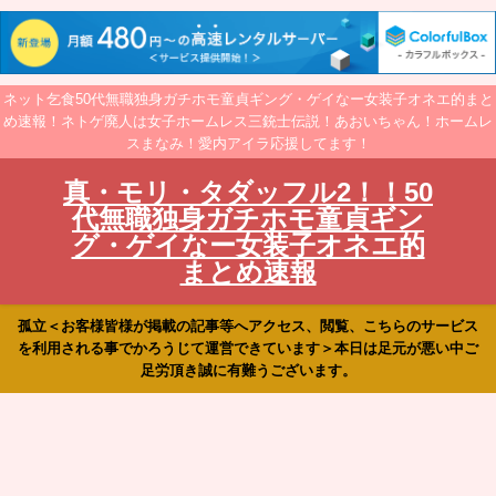
ネット乞食50代無職独身ガチホモ童貞ギング・ゲイなー女装子オネエ的まと
め速報！ネトゲ廃人は女子ホームレス三銃士伝説！あおいちゃん！ホームレ
スまなみ！愛内アイラ応援してます！
真・モリ・タダッフル2！！50
代無職独身ガチホモ童貞ギン
グ・ゲイなー女装子オネエ的
まとめ速報
孤立＜お客様皆様が掲載の記事等へアクセス、閲覧、こちらのサービス
を利用される事でかろうじて運営できています＞本日は足元が悪い中ご
足労頂き誠に有難うございます。