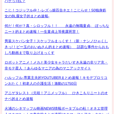
ハゲっTEL？
こじ！コジッフル@！-レズっ娘百合ネエ！こじらせ！50独身処
女のBL腐女子的まとめ速報-
何だ！何が？真・シロッフル！！ 永遠の無職童貞- ぼっちな
ニート的まとめ速報！一生童貞上等夜露死苦！
男装スケバン女子！スケッフルまっくす！（新・ナンノひゃくし
きっ!！ビー玉のおいぬさん的まとめ速報） 話題な事件からおも
しろ動画まで取り上げまっくす
ロボットアニメ！メカと美少女キャラだいすき永遠の非リア充・
非モテ星人 ！あらゆるマニアの為のマニアックサイト
ハルッフル-専業主夫的YOUTUBERまとめ速報！キモデブロリコ
ンおたく！初老人の介護生活！激動の1750日
アニゲタレスト（元祖！アニメッフル） ひきこもりニートのオ
ナベ的まとめ速報
火浦のシネマッフル映画NEWS情報ポータブルの杜！オネエ管理