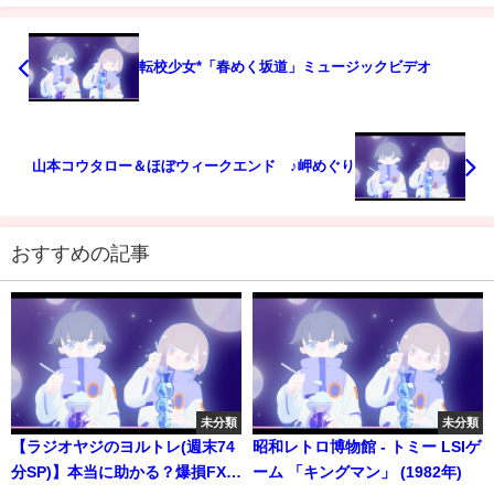
転校少女*「春めく坂道」ミュージックビデオ
山本コウタロー＆ほぼウィークエンド ♪岬めぐり
おすすめの記事
未分類
未分類
【ラジオヤジのヨルトレ(週末74
昭和レトロ博物館 - トミー LSIゲ
分SP)】本当に助かる？爆損FX－
ーム 「キングマン」 (1982年)