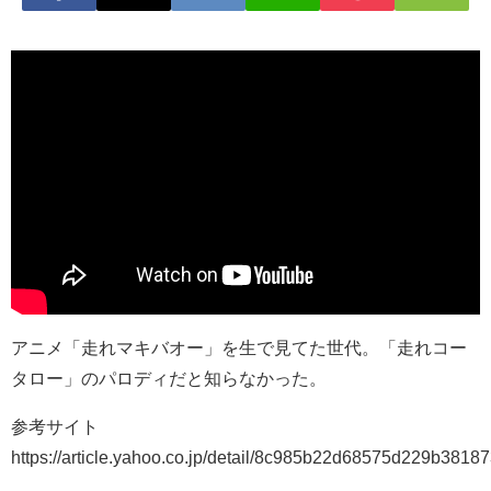
アニメ「走れマキバオー」を生で見てた世代。「走れコー
タロー」のパロディだと知らなかった。
参考サイト
https://article.yahoo.co.jp/detail/8c985b22d68575d229b381