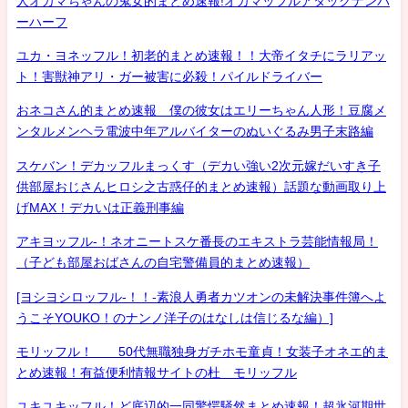
人オカマちゃんの鬼女的まとめ速報!オカマッフルアタックナンバ
ーハーフ
ユカ・ヨネッフル！初老的まとめ速報！！大帝イタチにラリアッ
ト！害獣神アリ・ガー被害に必殺！パイルドライバー
おネコさん的まとめ速報 僕の彼女はエリーちゃん人形！豆腐メ
ンタルメンヘラ電波中年アルバイターのぬいぐるみ男子末路編
スケバン！デカッフルまっくす（デカい強い2次元嫁だいすき子
供部屋おじさんヒロシ之古惑仔的まとめ速報）話題な動画取り上
げMAX！デカいは正義刑事編
アキヨッフル-！ネオニートスケ番長のエキストラ芸能情報局！
（子ども部屋おばさんの自宅警備員的まとめ速報）
[ヨシヨシロッフル-！！-素浪人勇者カツオンの未解決事件簿へよ
うこそYOUKO！のナンノ洋子のはなしは信じるな編）]
モリッフル！ 50代無職独身ガチホモ童貞！女装子オネエ的ま
とめ速報！有益便利情報サイトの杜 モリッフル
ユキユキッフル！ど底辺的一同驚愕騒然まとめ速報！超氷河期世