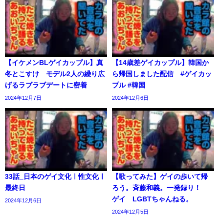
【イケメンBLゲイカップル】真
【14歳差ゲイカップル】韓国か
冬とこすけ モデル2人の繰り広
ら帰国しました配信 #ゲイカッ
げるラブラブデートに密着
プル #韓国
2024年12月7日
2024年12月6日
33話_日本のゲイ文化ㅣ性文化ㅣ
【歌ってみた】ゲイの歩いて帰
最終日
ろう。斉藤和義。一発録り！
ゲイ LGBTちゃんねる。
2024年12月6日
2024年12月5日