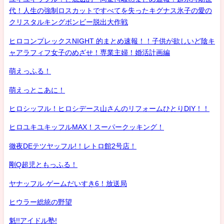
代！人生の強制ロスカットですべてを失ったキグナス氷子の愛の
クリスタルキングボンビー脱出大作戦
ヒロコンプレックスNIGHT 的まとめ速報！！子供が欲しいど陰キ
ャアラフィフ女子のめざせ！専業主婦！婚活計画編
萌えっふる！
萌えっとこあに！
ヒロシッフル！ヒロシデース山さんのリフォームひとりDIY！！
ヒロユキユキッフルMAX！スーパークッキング！
徹夜DEテツヤッフル!！レトロ館2号店！
剛Q超児ともっふる！
ヤナッフル ゲームだいすき6！放送局
ヒウラー総統の野望
魁!!アイドル塾!