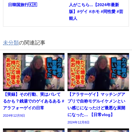
日韓国旅行🇰🇷
人がこちら...【2024年最新
版】#ゲイ #ホモ #同性愛 #芸
能人
未分類
の関連記事
【実録】その行動、実はバレて
【アラサーゲイ】マッチングア
るかも？銭湯でのゲイあるある #
プリで自称モデルイケメンとい
アラフォーゲイの日常
い感じになったけど最悪な展開
になった… 【日常vlog】
2024年12月9日
2024年12月8日