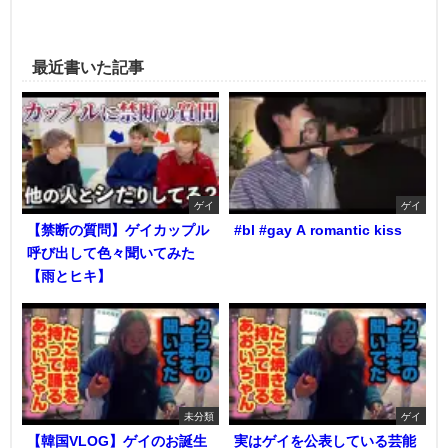
最近書いた記事
ゲイ
ゲイ
【禁断の質問】ゲイカップル
#bl #gay A romantic kiss
呼び出して色々聞いてみた
【雨とヒキ】
未分類
ゲイ
【韓国VLOG】ゲイのお誕生
実はゲイを公表している芸能