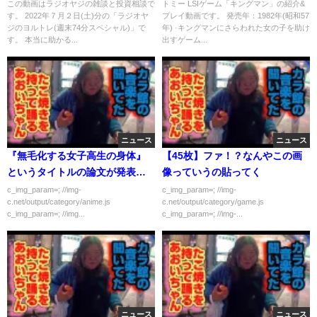
876万円！ 毎回、視聴者の皆様
この動画はラジオヤジの雑談と投資相談で
トミー LSIゲーム「キングマン」の紹介&
す。 2022年７月２日(土)分の「ラジオヤ
プレイ動画です。 発売年：1982年(昭和57
からの楽しいメールを紹介しつ
ジのヨルトレ(週末74分スペシャル)」で
年) ·キングマンにさらわれた女の子を助け
つ、トレードの手法やコツを考
す。 本当に助かる...
出すゲーム...
えるヨルトレ。楽しく視聴して
投資力を高めよう。
ニュース
ニュース
『無毛化する女子高生の身体』
【45枚】ファ！？なんやこの画
というタイトルの論文が発表さ
像っていうの貼ってく
れる
c_img_param=; //img-
c_img_param=; //img-
c.net/output/category/anime.js
c.net/output/category/game.js
c_img_param=; //img...
c_img_param=; //img-...
ニュース
ニュース