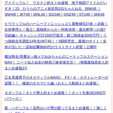
アイドッフル！ ワタクシ的まとめ速報 地下格闘アイドルだい
すき！23 ひうらのアニメ放送局101ちゃんねる BNK48 ！
SNH48！JKT48！MNL48！SGO48！GNZ48！STU48！SKE48
ヒウラッフルのハーニーフィニッシュゴミ屋敷補完計画 ＜必殺！
生前整理人！孤立し孤独死からの～特殊清掃・遺品整理への道F
完結編＞ キャッシング計1500万返済：厨二病借金3500万円！う
つ病統合失調症14年生HKT46！！9期研究生、最後のサイト！全
米が泣いた！認知症鬱病60代のラストサイト絶賛！公開中
魔法熟女/美魔女ッ娘メグみみちゃんのニートッフルステーション
MAX！ ニート仙人仙女の映画三昧老後生活！（無職孤独居老人的
まとめ速報Z)]
乙女系腐男子のオカマッフルMAX2- FX！オ・カマトレーダーの
逆襲！！ 極道のオカマたち編（おもしろ動画まとめ速報）
タダッフル！ネトゲ廃人的まとめ速報！！ネット乞食DE2000万
パワーズ！
新・ハゲッフル！哀愁のハゲ男の髪ってるまとめ速報！！激しく