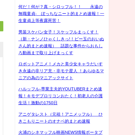
何だ！何が？真・シロッフル！！ 永遠の
無職童貞- ぼっちなニート的まとめ速報！一
生童貞上等夜露死苦！
男装スケバン女子！スケッフルまっくす！
（新・ナンノひゃくしきっ!！ビー玉のおいぬ
さん的まとめ速報） 話題な事件からおもし
ろ動画まで取り上げまっくす
ロボットアニメ！メカと美少女キャラだいす
き永遠の非リア充・非モテ星人 ！あらゆるマ
ニアの為のマニアックサイト
ハルッフル-専業主夫的YOUTUBERまとめ速
報！キモデブロリコンおたく！初老人の介護
生活！激動の1750日
アニゲタレスト（元祖！アニメッフル） ひ
きこもりニートのオナベ的まとめ速報
火浦のシネマッフル映画NEWS情報ポータブ