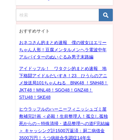
おすすめサイト
おネコさん的まとめ速報 僕の彼女はエリー
ちゃん人形！豆腐メンタルメンヘラ電波中年
アルバイターのぬいぐるみ男子末路編
アイドッフル！ ワタクシ的まとめ速報 地
下格闘アイドルだいすき！23 ひうらのアニ
メ放送局101ちゃんねる BNK48 ！SNH48！
JKT48！MNL48！SGO48！GNZ48！
STU48！SKE48
ヒウラッフルのハーニーフィニッシュゴミ屋
敷補完計画 ＜必殺！生前整理人！孤立し孤独
死からの～特殊清掃・遺品整理への道F完結編
＞ キャッシング計1500万返済：厨二病借金
3500万円！うつ病統合失調症14年生