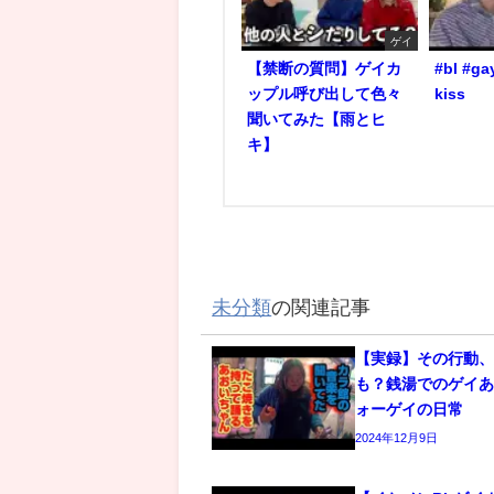
ゲイ
【禁断の質問】ゲイカ
#bl #ga
ップル呼び出して色々
kiss
聞いてみた【雨とヒ
キ】
未分類
の関連記事
【実録】その行動
も？銭湯でのゲイあ
ォーゲイの日常
2024年12月9日