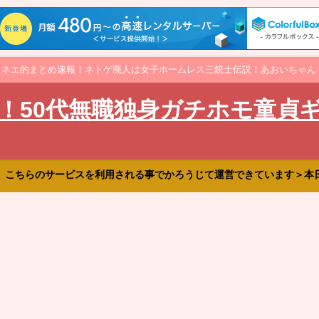
オネエ的まとめ速報！ネトゲ廃人は女子ホームレス三銃士伝説！あおいちゃん
！50代無職独身ガチホモ童貞
、こちらのサービスを利用される事でかろうじて運営できています＞本