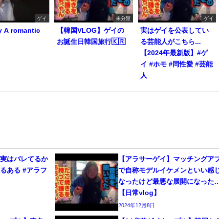
ゲイ
未分類
ゲイ
y A romantic
【韓国VLOG】ゲイの
実はゲイを公表してい
お誕生日韓国旅行🇰🇷
る芸能人がこちら...
【2024年最新版】#ゲ
イ #ホモ #同性愛 #芸能
人
、実はバレてるか
【アラサーゲイ】マッチングア
るある #アラフ
で自称モデルイケメンといい感
なったけど最悪な展開になった
【日常vlog】
2024年12月8日