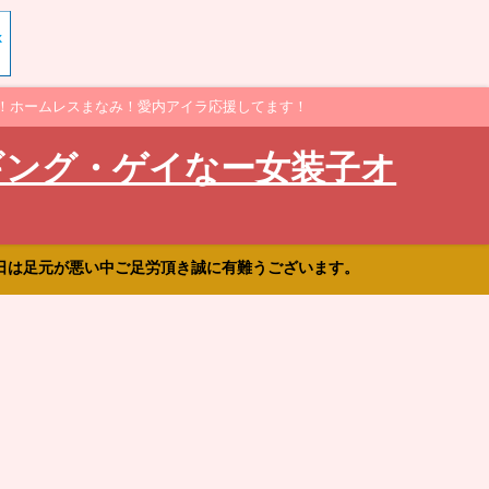
！ホームレスまなみ！愛内アイラ応援してます！
ギング・ゲイなー女装子オ
日は足元が悪い中ご足労頂き誠に有難うございます。