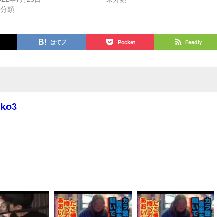
未分類
はてブ
Pocket
Feedly
oko3