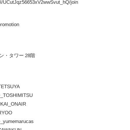
el/UCutJqz56653xV2wwSvut_hQ/join
promotion
ン・タワー 28階
_TETSUYA
O_TOSHIMITSU
OKAI_ONAIR
_RYOO
O_yumemarucas
_ZAWAKUN