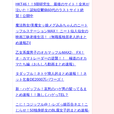
HKT46！！9期研究生、最後のサイト！全米が
泣いた！認知症鬱病60代のラストサイト絶
賛！公開中
魔法熟女/美魔女ッ娘メグみみちゃんのニート
ッフルステーションMAX！ ニート仙人仙女の
映画三昧老後生活！（無職孤独居老人的まと
め速報Z)]
乙女系腐男子のオカマッフルMAX2- FX！
オ・カマトレーダーの逆襲！！ 極道のオカ
マたち編（おもしろ動画まとめ速報）
タダッフル！ネトゲ廃人的まとめ速報！！ネ
ット乞食DE2000万パワーズ！
新・ハゲッフル！哀愁のハゲ男の髪ってるま
とめ速報！！激しくハゲっTEL？
こじ！コジッフル@！-レズっ娘百合ネエ！こ
じらせ！50独身処女のBL腐女子的まとめ速報-