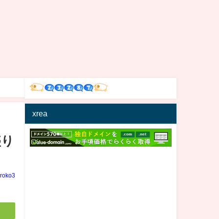
xrea
盛り
iroko3