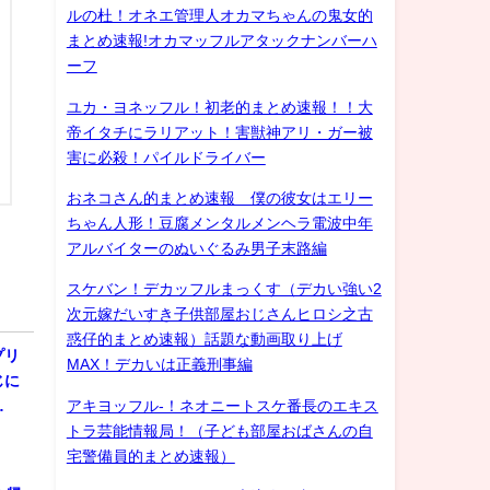
ルの杜！オネエ管理人オカマちゃんの鬼女的
まとめ速報!オカマッフルアタックナンバーハ
ーフ
ユカ・ヨネッフル！初老的まとめ速報！！大
帝イタチにラリアット！害獣神アリ・ガー被
害に必殺！パイルドライバー
おネコさん的まとめ速報 僕の彼女はエリー
ちゃん人形！豆腐メンタルメンヘラ電波中年
アルバイターのぬいぐるみ男子末路編
スケバン！デカッフルまっくす（デカい強い2
次元嫁だいすき子供部屋おじさんヒロシ之古
惑仔的まとめ速報）話題な動画取り上げ
プリ
MAX！デカいは正義刑事編
じに
アキヨッフル-！ネオニートスケ番長のエキス
…
トラ芸能情報局！（子ども部屋おばさんの自
宅警備員的まとめ速報）