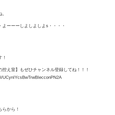
ね。
・よーーーしよしよしよs・・・・
す！
の控え室】もぜひチャンネル登録してね！！！
nel/UCynIYcsBwTrwBIecconPN2A
ちらから！