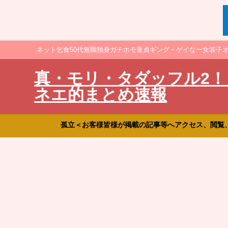
ネット乞食50代無職独身ガチホモ童貞ギング・ゲイなー女装子
真・モリ・タダッフル2！
ネエ的まとめ速報
孤立＜お客様皆様が掲載の記事等へアクセス、閲覧