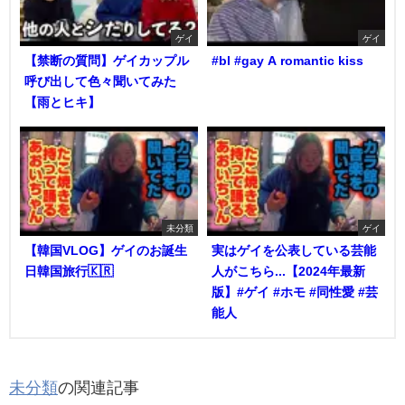
ゲイ
ゲイ
【禁断の質問】ゲイカップル
#bl #gay A romantic kiss
呼び出して色々聞いてみた
【雨とヒキ】
未分類
ゲイ
【韓国VLOG】ゲイのお誕生
実はゲイを公表している芸能
日韓国旅行🇰🇷
人がこちら...【2024年最新
版】#ゲイ #ホモ #同性愛 #芸
能人
未分類
の関連記事