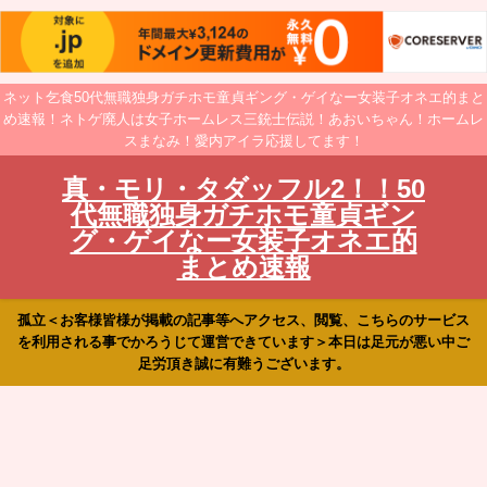
ネット乞食50代無職独身ガチホモ童貞ギング・ゲイなー女装子オネエ的まと
め速報！ネトゲ廃人は女子ホームレス三銃士伝説！あおいちゃん！ホームレ
スまなみ！愛内アイラ応援してます！
真・モリ・タダッフル2！！50
代無職独身ガチホモ童貞ギン
グ・ゲイなー女装子オネエ的
まとめ速報
孤立＜お客様皆様が掲載の記事等へアクセス、閲覧、こちらのサービス
を利用される事でかろうじて運営できています＞本日は足元が悪い中ご
足労頂き誠に有難うございます。