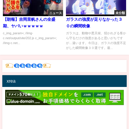
ニュース
未分類
【朗報】吉岡里帆さんの全盛
ガラスの強度が足りなかった３
期、ヤバいｗｗｗｗｗ
０の瞬間映像
c_img_param=; //img-
ガラスは、動物や悪天候、招かれざる客か
c.net/output/site/202.js c_img_param=;
ら守るだけの強度があると思いがちです
//img-c.net...
が…違います。今日は、ガラスの強度不足
がした瞬間映像３０選です。最...
xrea