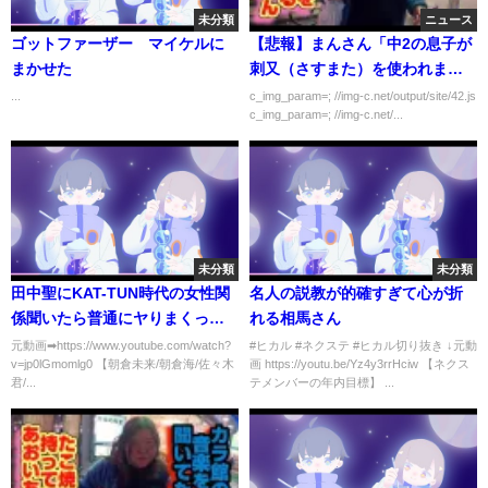
未分類
ニュース
ゴットファーザー マイケルに
【悲報】まんさん「中2の息子が
まかせた
刺又（さすまた）を使われまし
た。 」
...
c_img_param=; //img-c.net/output/site/42.js
c_img_param=; //img-c.net/...
未分類
未分類
田中聖にKAT-TUN時代の女性関
名人の説教が的確すぎて心が折
係聞いたら普通にヤりまくって
れる相馬さん
た件ｗｗ【朝倉未来/朝倉海/佐々
元動画➡https://www.youtube.com/watch?
#ヒカル #ネクステ #ヒカル切り抜き ↓元動
v=jp0lGmomlg0 【朝倉未来/朝倉海/佐々木
画 https://youtu.be/Yz4y3rrHciw 【ネクス
木君/たくま/吉田くん/岡くん/シ
君/...
テメンバーの年内目標】 ...
バター/天心/喧嘩自慢/スパーリン
グ/ドッキリ/RIZIN/切り抜き】