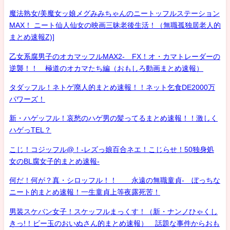
魔法熟女/美魔女ッ娘メグみみちゃんのニートッフルステーション
MAX！ ニート仙人仙女の映画三昧老後生活！（無職孤独居老人的
まとめ速報Z)]
乙女系腐男子のオカマッフルMAX2- FX！オ・カマトレーダーの
逆襲！！ 極道のオカマたち編（おもしろ動画まとめ速報）
タダッフル！ネトゲ廃人的まとめ速報！！ネット乞食DE2000万
パワーズ！
新・ハゲッフル！哀愁のハゲ男の髪ってるまとめ速報！！激しく
ハゲっTEL？
こじ！コジッフル@！-レズっ娘百合ネエ！こじらせ！50独身処
女のBL腐女子的まとめ速報-
何だ！何が？真・シロッフル！！ 永遠の無職童貞- ぼっちな
ニート的まとめ速報！一生童貞上等夜露死苦！
男装スケバン女子！スケッフルまっくす！（新・ナンノひゃくし
きっ!！ビー玉のおいぬさん的まとめ速報） 話題な事件からおも