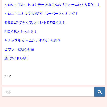
ヒロシッフル！ヒロシデース山さんのリフォームひとりDIY！！
ヒロユキユキッフルMAX！スーパークッキング！
徹夜DEテツヤッフル!！レトロ館2号店！
剛Q超児ともっふる！
ヤナッフル ゲームだいすき6！放送局
ヒウラー総統の野望
魁!!アイドル塾!
t112