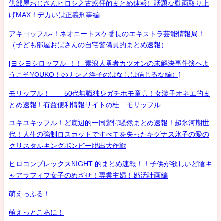
供部屋おじさんヒロシ之古惑仔的まとめ速報）話題な動画取り上
げMAX！デカいは正義刑事編
アキヨッフル-！ネオニートスケ番長のエキストラ芸能情報局！
（子ども部屋おばさんの自宅警備員的まとめ速報）
[ヨシヨシロッフル-！！-素浪人勇者カツオンの未解決事件簿へよ
うこそYOUKO！のナンノ洋子のはなしは信じるな編）]
モリッフル！ 50代無職独身ガチホモ童貞！女装子オネエ的ま
とめ速報！有益便利情報サイトの杜 モリッフル
ユキユキッフル！ど底辺的一同驚愕騒然まとめ速報！超氷河期世
代！人生の強制ロスカットですべてを失ったキグナス氷子の愛の
クリスタルキングボンビー脱出大作戦
ヒロコンプレックスNIGHT 的まとめ速報！！子供が欲しいど陰キ
ャアラフィフ女子のめざせ！専業主婦！婚活計画編
萌えっふる！
萌えっとこあに！