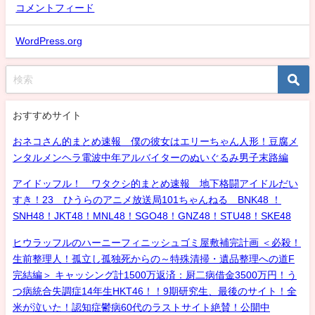
コメントフィード
WordPress.org
おすすめサイト
おネコさん的まとめ速報 僕の彼女はエリーちゃん人形！豆腐メ
ンタルメンヘラ電波中年アルバイターのぬいぐるみ男子末路編
アイドッフル！ ワタクシ的まとめ速報 地下格闘アイドルだい
すき！23 ひうらのアニメ放送局101ちゃんねる BNK48 ！
SNH48！JKT48！MNL48！SGO48！GNZ48！STU48！SKE48
ヒウラッフルのハーニーフィニッシュゴミ屋敷補完計画 ＜必殺！
生前整理人！孤立し孤独死からの～特殊清掃・遺品整理への道F
完結編＞ キャッシング計1500万返済：厨二病借金3500万円！う
つ病統合失調症14年生HKT46！！9期研究生、最後のサイト！全
米が泣いた！認知症鬱病60代のラストサイト絶賛！公開中