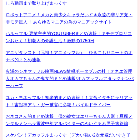
しろ動画まで取り上げまっくす
ロボットアニメ！メカと美少女キャラだいすき永遠の非リア充・
非モテ星人 ！あらゆるマニアの為のマニアックサイト
ハルッフル-専業主夫的YOUTUBERまとめ速報！キモデブロリコ
ンおたく！初老人の介護生活！激動の1750日
アニゲタレスト（元祖！アニメッフル） ひきこもりニートのオ
ナベ的まとめ速報
火浦のシネマッフル映画NEWS情報ポータブルの杜！オネエ管理
人オカマちゃんの鬼女的まとめ速報!オカマッフルアタックナンバ
ーハーフ
ユカ・ヨネッフル！初老的まとめ速報！！大帝イタチにラリアッ
ト！害獣神アリ・ガー被害に必殺！パイルドライバー
おネコさん的まとめ速報 僕の彼女はエリーちゃん人形！豆腐メ
ンタルメンヘラ電波中年アルバイターのぬいぐるみ男子末路編
スケバン！デカッフルまっくす（デカい強い2次元嫁だいすき子