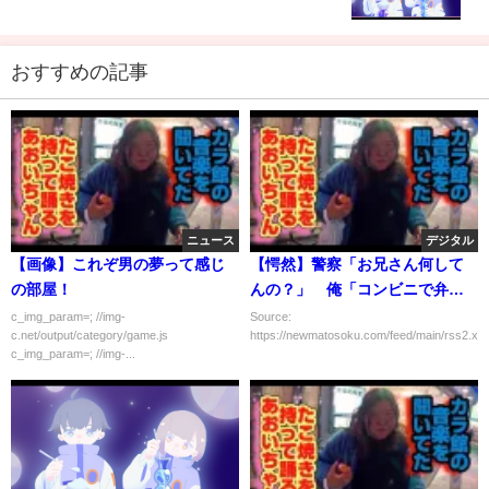
おすすめの記事
ニュース
デジタル
【画像】これぞ男の夢って感じ
【愕然】警察「お兄さん何して
の部屋！
んの？」 俺「コンビニで弁当
買って食ってる」 → 結
c_img_param=; //img-
Source:
c.net/output/category/game.js
https://newmatosoku.com/feed/main/rss2.xml.
果･････
c_img_param=; //img-...