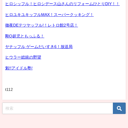
ヒロシッフル！ヒロシデース山さんのリフォームひとりDIY！！
ヒロユキユキッフルMAX！スーパークッキング！
徹夜DEテツヤッフル!！レトロ館2号店！
剛Q超児ともっふる！
ヤナッフル ゲームだいすき6！放送局
ヒウラー総統の野望
魁!!アイドル塾!
t112