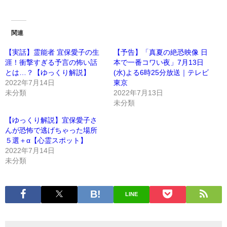
関連
【実話】霊能者 宜保愛子の生
【予告】「真夏の絶恐映像 日
涯！衝撃すぎる予言の怖い話
本で一番コワい夜」7月13日
とは…？【ゆっくり解説】
(水)よる6時25分放送｜テレビ
2022年7月14日
東京
未分類
2022年7月13日
未分類
【ゆっくり解説】宜保愛子さ
んが恐怖で逃げちゃった場所
５選＋α【心霊スポット】
2022年7月14日
未分類
LINE