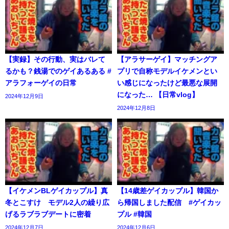
【実録】その行動、実はバレて
【アラサーゲイ】マッチングア
るかも？銭湯でのゲイあるある #
プリで自称モデルイケメンとい
アラフォーゲイの日常
い感じになったけど最悪な展開
になった… 【日常vlog】
2024年12月9日
2024年12月8日
【イケメンBLゲイカップル】真
【14歳差ゲイカップル】韓国か
冬とこすけ モデル2人の繰り広
ら帰国しました配信 #ゲイカッ
げるラブラブデートに密着
プル #韓国
2024年12月7日
2024年12月6日