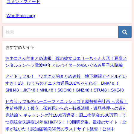
コメントフィード
WordPress.org
おすすめサイト
おネコさん的まとめ速報 僕の彼女はエリーちゃん人形！豆腐メ
ンタルメンヘラ電波中年アルバイターのぬいぐるみ男子末路編
アイドッフル！ ワタクシ的まとめ速報 地下格闘アイドルだい
すき！23 ひうらのアニメ放送局101ちゃんねる BNK48 ！
SNH48！JKT48！MNL48！SGO48！GNZ48！STU48！SKE48
ヒウラッフルのハーニーフィニッシュゴミ屋敷補完計画 ＜必殺！
生前整理人！孤立し孤独死からの～特殊清掃・遺品整理への道F
完結編＞ キャッシング計1500万返済：厨二病借金3500万円！う
つ病統合失調症14年生HKT46！！9期研究生、最後のサイト！全
米が泣いた！認知症鬱病60代のラストサイト絶賛！公開中