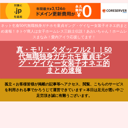
ネット乞食50代無職独身ガチホモ童貞ギング・ゲイなー女装子オネエ的まと
め速報！ネトゲ廃人は女子ホームレス三銃士伝説！あおいちゃん！ホームレ
スまなみ！愛内アイラ応援してます！
真・モリ・タダッフル2！！50
代無職独身ガチホモ童貞ギン
グ・ゲイなー女装子オネエ的
まとめ速報
孤立＜お客様皆様が掲載の記事等へアクセス、閲覧、こちらのサービス
を利用される事でかろうじて運営できています＞本日は足元が悪い中ご
足労頂き誠に有難うございます。