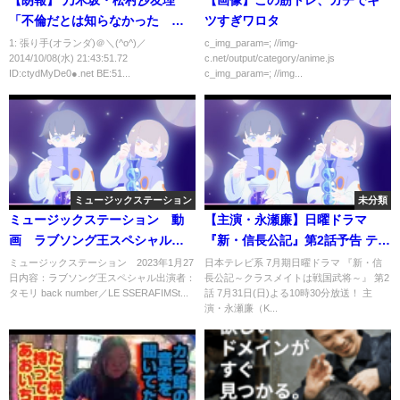
「不倫だとは知らなかった 本
ツすぎワロタ
屋のマンガコーナーでたまたま
1: 張り手(オランダ)＠＼(^o^)／
c_img_param=; //img-
2014/10/08(水) 21:43:51.72
c.net/output/category/anime.js
知り合った
ID:ctydMyDe0●.net BE:51...
c_img_param=; //img...
ミュージックステーション
未分類
ミュージックステーション 動
【主演・永瀬廉】日曜ドラマ
画 ラブソング王スペシャル 1
『新・信長公記』第2話予告 テッ
月27日
ペンかけた熱き戦いが開幕！【7
ミュージックステーション 2023年1月27
日本テレビ系 7月期日曜ドラマ 『新・信
日内容：ラブソング王スペシャル出演者：
長公記～クラスメイトは戦国武将～』 第2
月31日(日)よる10時30分】
タモリ back number／LE SSERAFIMSt...
話 7月31日(日)よる10時30分放送！ 主
演・永瀬廉（K...