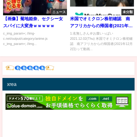
ニュース
未分類
【画像】菊地姫奈、セクシー女
米国でオミクロン株初確認 南
スパイに大変身ｗｗｗｗｗ
アフリカからの帰国者(2021年12
月2日)
c_img_param=; //img-
1:名無しさん＠お腹いっぱい
c.net/output/category/anime.js
2021.12.02(Thu) 米国でオミクロン株初確
c_img_param=; //img...
認 南アフリカからの帰国者(2021年12月
2日)って動画...
xrea