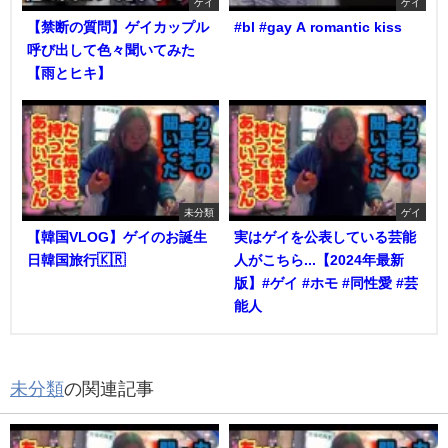
ゲイ
ゲイ
【禁断の質問】ゲイカップル
#bl #gay A romantic kiss
呼び出して色々聞いてみた
【雨とヒキ】
未分類
ゲイ
【韓国VLOG】ゲイのお誕生
実はゲイを公表している芸能
日韓国旅行🇰🇷
人がこちら...【2024年最新
版】#ゲイ #ホモ #同性愛 #芸
能人
未分類
の関連記事