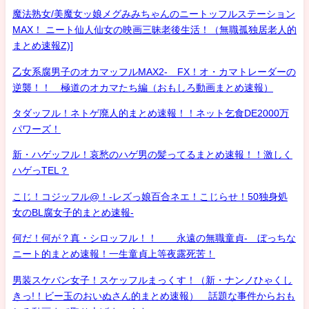
魔法熟女/美魔女ッ娘メグみみちゃんのニートッフルステーション
MAX！ ニート仙人仙女の映画三昧老後生活！（無職孤独居老人的
まとめ速報Z)]
乙女系腐男子のオカマッフルMAX2- FX！オ・カマトレーダーの
逆襲！！ 極道のオカマたち編（おもしろ動画まとめ速報）
タダッフル！ネトゲ廃人的まとめ速報！！ネット乞食DE2000万
パワーズ！
新・ハゲッフル！哀愁のハゲ男の髪ってるまとめ速報！！激しく
ハゲっTEL？
こじ！コジッフル@！-レズっ娘百合ネエ！こじらせ！50独身処
女のBL腐女子的まとめ速報-
何だ！何が？真・シロッフル！！ 永遠の無職童貞- ぼっちな
ニート的まとめ速報！一生童貞上等夜露死苦！
男装スケバン女子！スケッフルまっくす！（新・ナンノひゃくし
きっ!！ビー玉のおいぬさん的まとめ速報） 話題な事件からおも