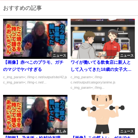
おすすめの記事
ニュース
ニュース
【画像】赤べこのプラモ、ガチ
ワイが働いてる飲食店に新人と
のマジでヤバすぎる
して入ってきた18歳の女子大生
が使えないのだが…
c_img_param=; //img-c.net/output/site/42.js
c_img_param=; //img-
c_img_param=; //img-c.net/...
c.net/output/category/anime.js
c_img_param=; //img...
哀しみ
ニュース
【朗報】 乃木坂・松村沙友理
【画像】この筋トレ、ガチでキ