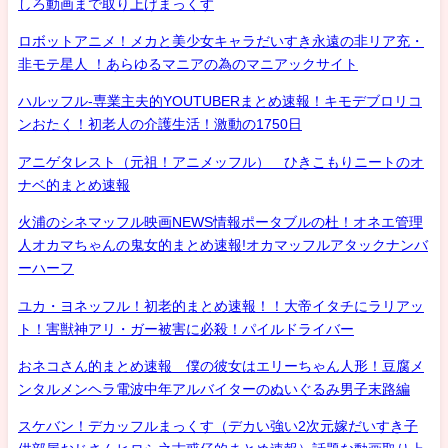
しろ動画まで取り上げまっくす
ロボットアニメ！メカと美少女キャラだいすき永遠の非リア充・
非モテ星人 ！あらゆるマニアの為のマニアックサイト
ハルッフル-専業主夫的YOUTUBERまとめ速報！キモデブロリコ
ンおたく！初老人の介護生活！激動の1750日
アニゲタレスト（元祖！アニメッフル） ひきこもりニートのオ
ナベ的まとめ速報
火浦のシネマッフル映画NEWS情報ポータブルの杜！オネエ管理
人オカマちゃんの鬼女的まとめ速報!オカマッフルアタックナンバ
ーハーフ
ユカ・ヨネッフル！初老的まとめ速報！！大帝イタチにラリアッ
ト！害獣神アリ・ガー被害に必殺！パイルドライバー
おネコさん的まとめ速報 僕の彼女はエリーちゃん人形！豆腐メ
ンタルメンヘラ電波中年アルバイターのぬいぐるみ男子末路編
スケバン！デカッフルまっくす（デカい強い2次元嫁だいすき子