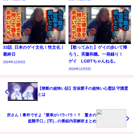
33話_日本のゲイ文化ㅣ性文化ㅣ
【歌ってみた】ゲイの歩いて帰
最終日
ろう。斉藤和義。一発録り！
ゲイ LGBTちゃんねる。
2024年12月6日
2024年12月5日
【禁断の超怖い話】宜保愛子の超怖い心霊話 守護霊
とは
所さん！事件ですよ「愛車がバラバラ！？ 驚きの
盗難手口」[字]…の番組内容解析まとめ