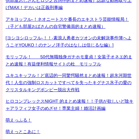
供部屋おじさんヒロシ之古惑仔的まとめ速報）話題な動画取り上
げMAX！デカいは正義刑事編
アキヨッフル-！ネオニートスケ番長のエキストラ芸能情報局！
（子ども部屋おばさんの自宅警備員的まとめ速報）
[ヨシヨシロッフル-！！-素浪人勇者カツオンの未解決事件簿へよ
うこそYOUKO！のナンノ洋子のはなしは信じるな編）]
モリッフル！ 50代無職独身ガチホモ童貞！女装子オネエ的ま
とめ速報！有益便利情報サイトの杜 モリッフル
ユキユキッフル！ど底辺的一同驚愕騒然まとめ速報！超氷河期世
代！人生の強制ロスカットですべてを失ったキグナス氷子の愛の
クリスタルキングボンビー脱出大作戦
ヒロコンプレックスNIGHT 的まとめ速報！！子供が欲しいど陰キ
ャアラフィフ女子のめざせ！専業主婦！婚活計画編
萌えっふる！
萌えっとこあに！