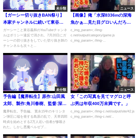
未分類
ニュース
【ガーシー切り抜きBAN祭り】
【画像】俺「水深8336mの深海
本家チャンネルに続いて東谷義
魚かぁ…見た目グロいんだろう
和の切り抜きまで続々消された
なぁ」→結果
ガーシーこと東谷義和のYouTubeチャンネ
c_img_param=; //img-
ルはポリシー違反で消され、7月20日にガ
c.net/output/category/game.js
裏側の見えない圧力は実在す
ーシーの切り抜きをしていた切り抜き師の
c_img_param=; //img-...
る…【青汁王子切り抜き ガーシ
チャンネルも次々と...
ーch 垢BAN 削除祭り】
未分類
ニュース
予告編【魔界転生】原作:山田風
女「この写真を見てマグロと呼
太郎、製作:角川春樹、監督:深作
ぶ男は年収400万未満です。」
欣二。沢田研二、千葉真一、緒
魔界転生。予告編。 寛永15年のキリシタ
c_img_param=; //img-c.net/output/site/42.js
ン弾圧に端を発する島原の乱で、天草四郎
c_img_param=; //img-c.net/...
形拳、成田三樹夫、若山富三
時貞を始めとする2万人近い信者が惨殺さ
郎、真田広之、室田日出男、佳
れた。しかし悪魔ベルゼブ...
那晃子。