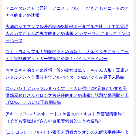
アニゲタレスト（元祖！アニメッフル） ひきこもりニートのオ
ナベ的まとめ速報
火浦のシネマッフル映画NEWS情報ポータブルの杜！オネエ管理
人オカマちゃんの鬼女的まとめ速報!オカマッフルアタックナンバ
ーハーフ
ユカ・ヨネッフル！初老的まとめ速報！！大帝イタチにラリアッ
ト！害獣神アリ・ガー被害に必殺！パイルドライバー
おネコさん的まとめ速報 僕の彼女はエリーちゃん人形！豆腐メ
ンタルメンヘラ電波中年アルバイターのぬいぐるみ男子末路編
スケバン！デカッフルまっくす（デカい強い2次元嫁だいすき子
供部屋おじさんヒロシ之古惑仔的まとめ速報）話題な動画取り上
げMAX！デカいは正義刑事編
アキヨッフル-！ネオニートスケ番長のエキストラ芸能情報局！
（子ども部屋おばさんの自宅警備員的まとめ速報）
[ヨシヨシロッフル-！！-素浪人勇者カツオンの未解決事件簿へよ