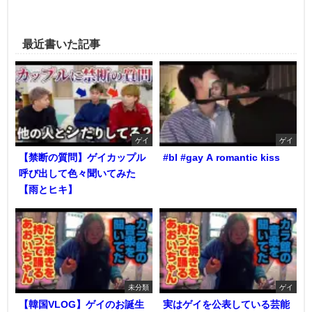
最近書いた記事
ゲイ
ゲイ
【禁断の質問】ゲイカップル
#bl #gay A romantic kiss
呼び出して色々聞いてみた
【雨とヒキ】
未分類
ゲイ
【韓国VLOG】ゲイのお誕生
実はゲイを公表している芸能