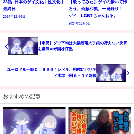
33話_日本のゲイ文化ㅣ性文化ㅣ
【歌ってみた】ゲイの歩いて帰
最終日
ろう。斉藤和義。一発録り！
ゲイ LGBTちゃんねる。
2024年12月6日
2024年12月5日
【市況】ダウ平均は大幅続落大手銀の冴えない決算
を嫌気＝米国株序盤
ユーロドル一時０．９９６４レベル、明確にパリテ
ィ水準下回る＝ＮＹ為替
おすすめの記事