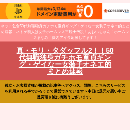
ネット乞食50代無職独身ガチホモ童貞ギング・ゲイなー女装子オネエ的まと
め速報！ネトゲ廃人は女子ホームレス三銃士伝説！あおいちゃん！ホームレ
スまなみ！愛内アイラ応援してます！
真・モリ・タダッフル2！！50
代無職独身ガチホモ童貞ギン
グ・ゲイなー女装子オネエ的
まとめ速報
孤立＜お客様皆様が掲載の記事等へアクセス、閲覧、こちらのサービス
を利用される事でかろうじて運営できています＞本日は足元が悪い中ご
足労頂き誠に有難うございます。