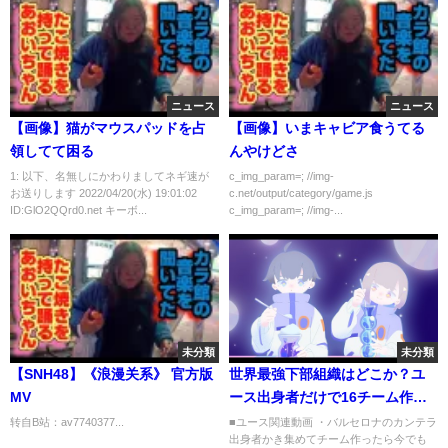
ニュース
ニュース
【画像】猫がマウスパッドを占
【画像】いまキャビア食うてる
領してて困る
んやけどさ
1: 以下、名無しにかわりましてネギ速が
c_img_param=; //img-
お送りします 2022/04/20(水) 19:01:02
c.net/output/category/game.js
ID:GlO2QQrd0.net キーボ...
c_img_param=; //img-...
未分類
未分類
【SNH48】《浪漫关系》 官方版
世界最強下部組織はどこか？ユ
MV
ース出身者だけで16チーム作っ
てリーグ戦してみた【FIFA22】
转自B站：av7740377...
■ユース関連動画 ・バルセロナのカンテラ
出身者かき集めてチーム作ったら今でも