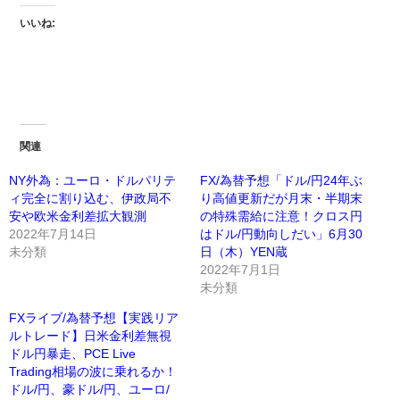
いいね:
関連
NY外為：ユーロ・ドルパリテ
FX/為替予想「ドル/円24年ぶ
ィ完全に割り込む、伊政局不
り高値更新だが月末・半期末
安や欧米金利差拡大観測
の特殊需給に注意！クロス円
2022年7月14日
はドル/円動向しだい」6月30
未分類
日（木）YEN蔵
2022年7月1日
未分類
FXライブ/為替予想【実践リア
ルトレード】日米金利差無視
ドル円暴走、PCE Live
Trading相場の波に乗れるか！
ドル/円、豪ドル/円、ユーロ/