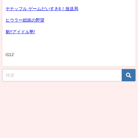
ヤナッフル ゲームだいすき6！放送局
ヒウラー総統の野望
魁!!アイドル塾!
t112