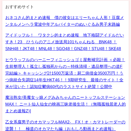
おすすめサイト
おネコさん的まとめ速報 僕の彼女はエリーちゃん人形！豆腐メ
ンタルメンヘラ電波中年アルバイターのぬいぐるみ男子末路編
アイドッフル！ ワタクシ的まとめ速報 地下格闘アイドルだい
すき！23 ひうらのアニメ放送局101ちゃんねる BNK48 ！
SNH48！JKT48！MNL48！SGO48！GNZ48！STU48！SKE48
ヒウラッフルのハーニーフィニッシュゴミ屋敷補完計画 ＜必殺！
生前整理人！孤立し孤独死からの～特殊清掃・遺品整理への道F
完結編＞ キャッシング計1500万返済：厨二病借金3500万円！う
つ病統合失調症14年生HKT46！！9期研究生、最後のサイト！全
米が泣いた！認知症鬱病60代のラストサイト絶賛！公開中
魔法熟女/美魔女ッ娘メグみみちゃんのニートッフルステーション
MAX！ ニート仙人仙女の映画三昧老後生活！（無職孤独居老人的
まとめ速報Z)]
乙女系腐男子のオカマッフルMAX2- FX！オ・カマトレーダーの
逆襲！！ 極道のオカマたち編（おもしろ動画まとめ速報）