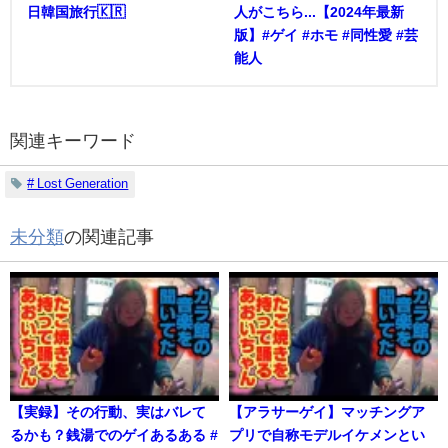
日韓国旅行🇰🇷
人がこちら...【2024年最新
版】#ゲイ #ホモ #同性愛 #芸
能人
関連キーワード
# Lost Generation
未分類
の関連記事
【実録】その行動、実はバレて
【アラサーゲイ】マッチングア
るかも？銭湯でのゲイあるある #
プリで自称モデルイケメンとい