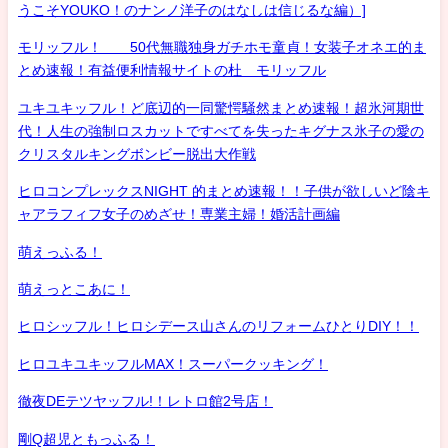
うこそYOUKO！のナンノ洋子のはなしは信じるな編）]
モリッフル！ 50代無職独身ガチホモ童貞！女装子オネエ的ま
とめ速報！有益便利情報サイトの杜 モリッフル
ユキユキッフル！ど底辺的一同驚愕騒然まとめ速報！超氷河期世
代！人生の強制ロスカットですべてを失ったキグナス氷子の愛の
クリスタルキングボンビー脱出大作戦
ヒロコンプレックスNIGHT 的まとめ速報！！子供が欲しいど陰キ
ャアラフィフ女子のめざせ！専業主婦！婚活計画編
萌えっふる！
萌えっとこあに！
ヒロシッフル！ヒロシデース山さんのリフォームひとりDIY！！
ヒロユキユキッフルMAX！スーパークッキング！
徹夜DEテツヤッフル!！レトロ館2号店！
剛Q超児ともっふる！