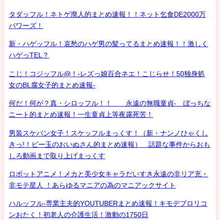
タダッフル！ネトゲ廃人的まとめ速報！！ネット乞食DE2000万
パワーズ！
新・ハゲッフル！哀愁のハゲ男の髪ってるまとめ速報！！激しく
ハゲっTEL？
こじ！コジッフル@！-レズっ娘百合ネエ！こじらせ！50独身処
女のBL腐女子的まとめ速報-
何だ！何が？真・シロッフル！！ 永遠の無職童貞- ぼっちな
ニート的まとめ速報！一生童貞上等夜露死苦！
男装スケバン女子！スケッフルまっくす！（新・ナンノひゃくし
きっ!！ビー玉のおいぬさん的まとめ速報） 話題な事件からおも
しろ動画まで取り上げまっくす
ロボットアニメ！メカと美少女キャラだいすき永遠の非リア充・
非モテ星人 ！あらゆるマニアの為のマニアックサイト
ハルッフル-専業主夫的YOUTUBERまとめ速報！キモデブロリコ
ンおたく！初老人の介護生活！激動の1750日