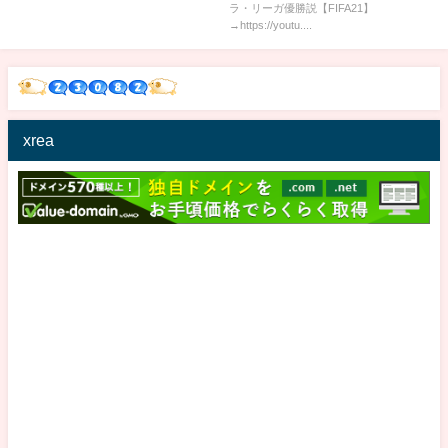
ラ・リーガ優勝説【FIFA21】
→https://youtu....
xrea