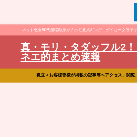
ネット乞食50代無職独身ガチホモ童貞ギング・ゲイなー女装子
真・モリ・タダッフル2！
ネエ的まとめ速報
孤立＜お客様皆様が掲載の記事等へアクセス、閲覧