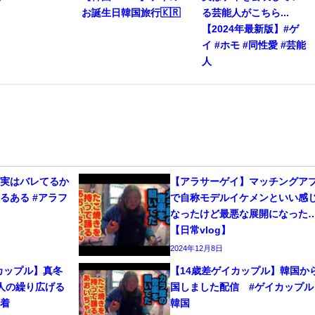
お誕生日韓国旅行🇰🇷
る芸能人がこちら...
【2024年最新版】#ゲ
イ #ホモ #同性愛 #芸能
人
、実はバレてるか
【アラサーゲイ】マッチングア
るある #アラフ
で自称モデルイケメンといい感
なったけど最悪な展開になった
【日常vlog】
2024年12月8日
カップル】真冬
【14歳差ゲイカップル】韓国か
人の繰り広げる
国しました配信 #ゲイカップル 
密着
韓国