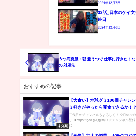
2024年12月7日
33話_日本のゲイ
終日
2024年12月6日
うつ病克服・朝 憂うつで 仕事に行きたく
の 対処法
おすすめの記事
【大食い】地球グミ100個チャレ
ミ好きがやったら完食できるか！
二代目のチャンネルもよろしく！ ☆Fischer'
リ- ■https://goo.gl/QgBhjD ☆チャンネ
ね...
未分類
【画像】京大の授業、ガチのマジ