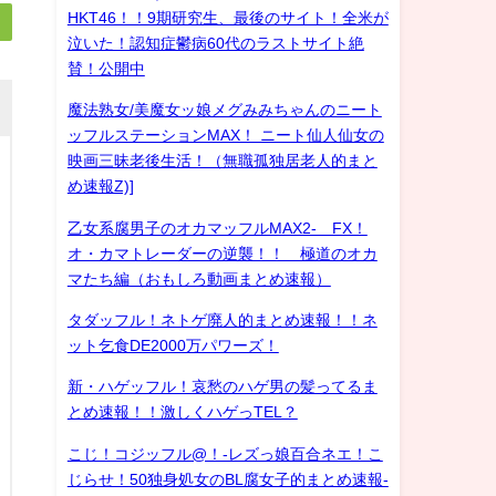
HKT46！！9期研究生、最後のサイト！全米が
泣いた！認知症鬱病60代のラストサイト絶
賛！公開中
魔法熟女/美魔女ッ娘メグみみちゃんのニート
ッフルステーションMAX！ ニート仙人仙女の
映画三昧老後生活！（無職孤独居老人的まと
め速報Z)]
乙女系腐男子のオカマッフルMAX2- FX！
オ・カマトレーダーの逆襲！！ 極道のオカ
マたち編（おもしろ動画まとめ速報）
タダッフル！ネトゲ廃人的まとめ速報！！ネ
ット乞食DE2000万パワーズ！
新・ハゲッフル！哀愁のハゲ男の髪ってるま
とめ速報！！激しくハゲっTEL？
こじ！コジッフル@！-レズっ娘百合ネエ！こ
じらせ！50独身処女のBL腐女子的まとめ速報-