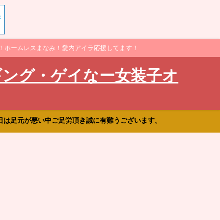
！ホームレスまなみ！愛内アイラ応援してます！
ギング・ゲイなー女装子オ
日は足元が悪い中ご足労頂き誠に有難うございます。