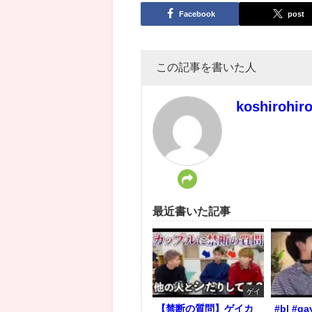
Facebook
post
この記事を書いた人
koshirohir
最近書いた記事
ゲイ
【禁断の質問】ゲイカ
#bl #ga