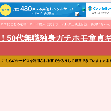
オネエ的まとめ速報！ネトゲ廃人は女子ホームレス三銃士伝説！あおいちゃん
！50代無職独身ガチホモ童貞
、こちらのサービスを利用される事でかろうじて運営できています＞本