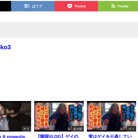
はてブ
Pocket
Feedly
oko3
ゲイ
未分類
ゲイ
y A romantic
【韓国VLOG】ゲイの
実はゲイを公表してい