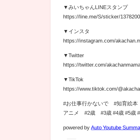
▼みいちゃんLINEスタンプ
https://line.me/S/sticker/137820
▼インスタ
https://instagram.com/akachan.
▼Twitter
https://twitter.com/akachanmam
▼TikTok
https://www.tiktok.com/@akac
#お仕事行かないで #知育絵本
アニメ #2歳 #3歳 #4歳 #5
powered by
Auto Youtube Summa