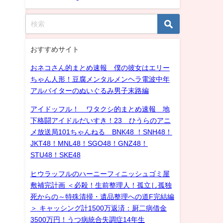
おすすめサイト
おネコさん的まとめ速報 僕の彼女はエリー
ちゃん人形！豆腐メンタルメンヘラ電波中年
アルバイターのぬいぐるみ男子末路編
アイドッフル！ ワタクシ的まとめ速報 地
下格闘アイドルだいすき！23 ひうらのアニ
メ放送局101ちゃんねる BNK48 ！SNH48！
JKT48！MNL48！SGO48！GNZ48！
STU48！SKE48
ヒウラッフルのハーニーフィニッシュゴミ屋
敷補完計画 ＜必殺！生前整理人！孤立し孤独
死からの～特殊清掃・遺品整理への道F完結編
＞ キャッシング計1500万返済：厨二病借金
3500万円！うつ病統合失調症14年生