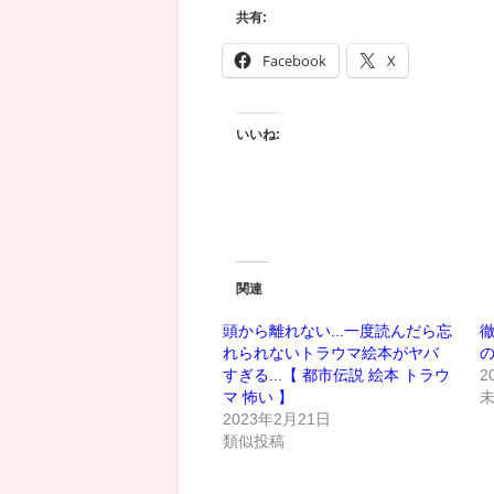
共有:
Facebook
X
いいね:
関連
頭から離れない...一度読んだら忘
徹
れられないトラウマ絵本がヤバ
すぎる...【 都市伝説 絵本 トラウ
2
マ 怖い 】
2023年2月21日
類似投稿