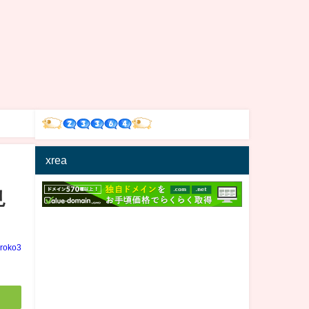
xrea
見
iroko3