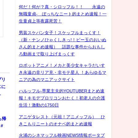
何だ！何が？真・シロッフル！！ 永遠の
無職童貞- ぼっちなニート的まとめ速報！一
生童貞上等夜露死苦！
男装スケバン女子！スケッフルまっくす！
（新・ナンノひゃくしきっ!！ビー玉のおいぬ
さん的まとめ速報） 話題な事件からおもし
ろ動画まで取り上げまっくす
ロボットアニメ！メカと美少女キャラだいす
き永遠の非リア充・非モテ星人 ！あらゆるマ
ニアの為のマニアックサイト
プリ
じに
ハルッフル-専業主夫的YOUTUBERまとめ速
…
報！キモデブロリコンおたく！初老人の介護
生活！激動の1750日
アニゲタレスト（元祖！アニメッフル） ひ
ら帰
きこもりニートのオナベ的まとめ速報
#
火浦のシネマッフル映画NEWS情報ポータブ