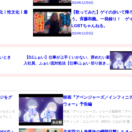
2024年12月6日
文化ㅣ性文化ㅣ最
【歌ってみた】ゲイの歩いて帰
う。斉藤和義。一発録り！ 
LGBTちゃんねる。
2024年12月5日
ないとき
【DJふぉい】仕事が上手くいかない、辞めたい新
入社員、ふぉい流対処法【仕事/ふぉい 切り抜き】
#shorts #新入社員
ンジをグ
映画『アベンジャーズ／インフィニ
？
ウォー』予告編
s-セカンダ
映画『アベンジャーズ』シリーズ最新作『アベ
ル登録よろしく
ーズ／インフィニティ・ウォー』ではマーベル
マティック・ユニバース（MCU）における“最..
未分類
でやばい
北赤羽で人身事故の瞬間目撃しちま