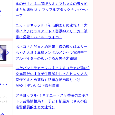
ルの杜！オネエ管理人オカマちゃんの鬼女的
まとめ速報!オカマッフルアタックナンバーハ
ろ
ーフ
ゲイ
ユカ・ヨネッフル！初老的まとめ速報！！大
帝イタチにラリアット！害獣神アリ・ガー被
害に必殺！パイルドライバー
おネコさん的まとめ速報 僕の彼女はエリー
ちゃん人形！豆腐メンタルメンヘラ電波中年
アルバイターのぬいぐるみ男子末路編
スケバン！デカッフルまっくす（デカい強い2
次元嫁だいすき子供部屋おじさんヒロシ之古
惑仔的まとめ速報）話題な動画取り上げ
ティ・
MAX！デカいは正義刑事編
アキヨッフル-！ネオニートスケ番長のエキス
ンジャ
トラ芸能情報局！（子ども部屋おばさんの自
・シネ
.
宅警備員的まとめ速報）
った…