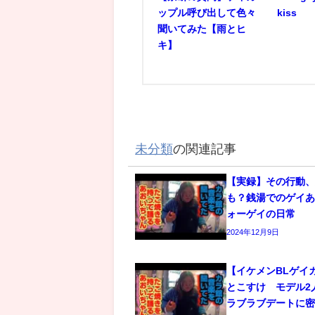
ップル呼び出して色々
kiss
聞いてみた【雨とヒ
キ】
未分類
の関連記事
【実録】その行動
も？銭湯でのゲイあ
ォーゲイの日常
2024年12月9日
【イケメンBLゲイ
とこすけ モデル2
ラブラブデートに