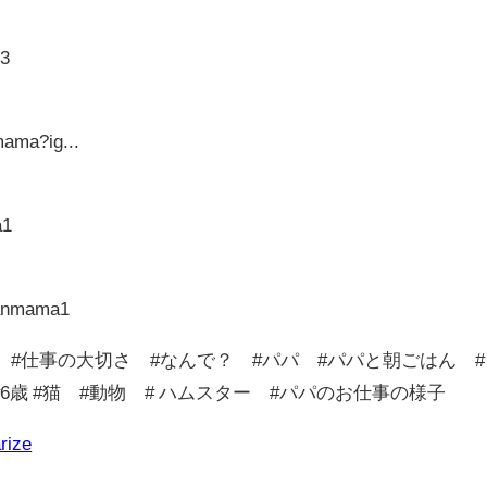
03
mama?ig...
a1
hanmama1
 #仕事の大切さ #なんで？ #パパ #パパと朝ごはん #
歳 #6歳 #猫 #動物 # ハムスター #パパのお仕事の様子
rize